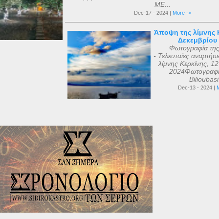
ΜΕ...
Dec-17 - 2024 |
More ->
Άποψη της λίμνης Κ
Δεκεμβρίου
Φωτογραφία τη
- Τελευταίες αναρτήσ
λίμνης Κερκίνης, 1
2024Φωτογραφί
Bilioubas
Dec-13 - 2024 |
M