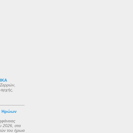
 ΙΚΑ
 Σερρών,
 αρχής,
ν Ηρώων
ηφάνειας
 2026, στα
τών του ήρωα