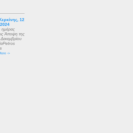
ερκίνης, 12
 2024
ς ημέρας
εις Άποψη της
2 Δεκεμβρίου
αPetros
is
ore ->