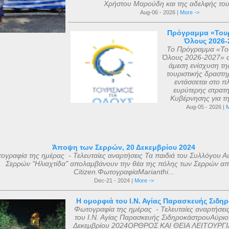
Χρήστου Μαρούδη και της αδελφής του.
Aug-06 - 2026 |
More ->
Πρόγραμμα «Τουρ
Όλους 2026-
Το Πρόγραμμα «Του
Όλους 2026-2027» σ
άμεση ενίσχυση τη
τουριστικής δραστηρ
εντάσσεται στο πλ
ευρύτερης στρατη
Κυβέρνησης για τη 
Aug-05 - 2026 |
M
Άποψη των Σερρών, 20 Δεκεμβρίου 2024
ογραφία της ημέρας - Τελευταίες αναρτήσεις Τα παιδιά του Συλλόγου Α
Σερρών "Ηλιαχτίδα" απολαμβάνουν την θέα της πόλης των Σερρών απ
Citizen.ΦωτογραφίαMarianthi...
Dec-21 - 2024 |
More ->
Η ομορφιά του Ι.Ν. Αγίας Παρασκευής Σιδη
Φωτογραφία της ημέρας - Τελευταίες αναρτήσει
του Ι.Ν. Αγίας Παρασκευής ΣιδηροκάστρουΑύριο
Δεκεμβρίου 2024ΟΡΘΡΟΣ ΚΑΙ ΘΕΙΑ ΛΕΙΤΟΥΡΓΙ