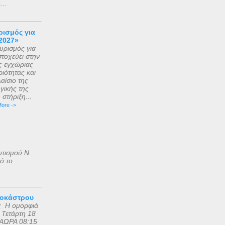
..
ισμός για
2027»
ρισμός για
τοχεύει στην
ς εγχώριας
ιότητας και
αίσιο της
γικής της
στήριξη...
ore ->
υτισμού Ν.
ό το
ροκάστρου
ς Η ομορφιά
 Τετάρτη 18
ΑΩΡΑ 08:15