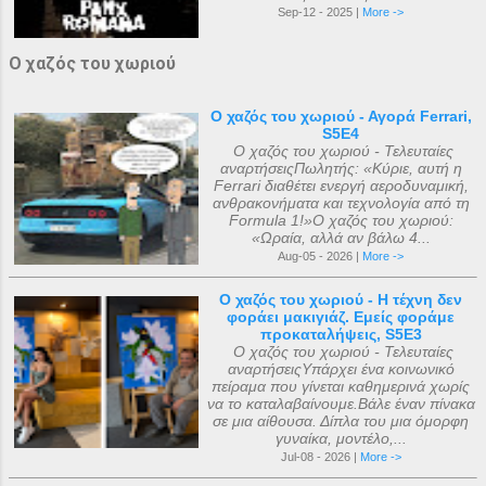
Sep-12 - 2025 |
More ->
Ο χαζός του χωριού
Ο χαζός του χωριού - Αγορά Ferrari,
S5E4
Ο χαζός του χωριού - Τελευταίες
αναρτήσειςΠωλητής: «Κύριε, αυτή η
Ferrari διαθέτει ενεργή αεροδυναμική,
ανθρακονήματα και τεχνολογία από τη
Formula 1!»Ο χαζός του χωριού:
«Ωραία, αλλά αν βάλω 4...
Aug-05 - 2026 |
More ->
Ο χαζός του χωριού - Η τέχνη δεν
φοράει μακιγιάζ. Εμείς φοράμε
προκαταλήψεις, S5E3
Ο χαζός του χωριού - Τελευταίες
αναρτήσειςΥπάρχει ένα κοινωνικό
πείραμα που γίνεται καθημερινά χωρίς
να το καταλαβαίνουμε.Βάλε έναν πίνακα
σε μια αίθουσα. Δίπλα του μια όμορφη
γυναίκα, μοντέλο,...
Jul-08 - 2026 |
More ->