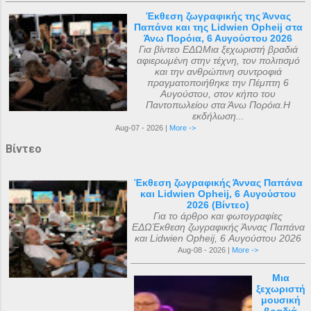
Έκθεση ζωγραφικής της Άννας
Παπάνα και της Lidwien Opheij στα
Άνω Πορόια, 6 Αυγούστου 2026
Για βίντεο ΕΔΩΜια ξεχωριστή βραδιά
αφιερωμένη στην τέχνη, τον πολιτισμό
και την ανθρώπινη συντροφιά
πραγματοποιήθηκε την Πέμπτη 6
Αυγούστου, στον κήπο του
Παντοπωλείου στα Άνω Πορόια.Η
εκδήλωση...
Aug-07 - 2026 |
More ->
Βίντεο
Έκθεση ζωγραφικής Άννας Παπάνα
και Lidwien Opheij, 6 Αυγούστου
2026 (Βίντεο)
Για το άρθρο και φωτογραφίες
ΕΔΩΈκθεση ζωγραφικής Άννας Παπάνα
και Lidwien Opheij, 6 Αυγούστου 2026
Aug-08 - 2026 |
More ->
Μια
ξεχωριστή
μουσική