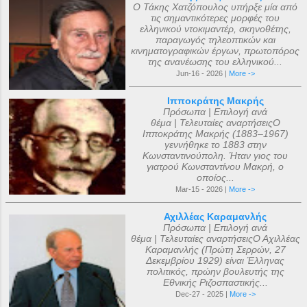
Ο Τάκης Χατζόπουλος υπήρξε μία από
τις σημαντικότερες μορφές του
ελληνικού ντοκιμαντέρ, σκηνοθέτης,
παραγωγός τηλεοπτικών και
κινηματογραφικών έργων, πρωτοπόρος
της ανανέωσης του ελληνικού...
Jun-16 - 2026 |
More ->
Ιπποκράτης Μακρής
Πρόσωπα | Επιλογή ανά
θέμα | Τελευταίες αναρτήσειςΟ
Ιπποκράτης Μακρής (1883–1967)
γεννήθηκε το 1883 στην
Κωνσταντινούπολη. Ήταν γιος του
γιατρού Κωνσταντίνου Μακρή, ο
οποίος...
Mar-15 - 2026 |
More ->
Αχιλλέας Καραμανλής
Πρόσωπα | Επιλογή ανά
θέμα | Τελευταίες αναρτήσειςΟ Αχιλλέας
Καραμανλής (Πρώτη Σερρών, 27
Δεκεμβρίου 1929) είναι Έλληνας
πολιτικός, πρώην βουλευτής της
Εθνικής Ριζοσπαστικής...
Dec-27 - 2025 |
More ->