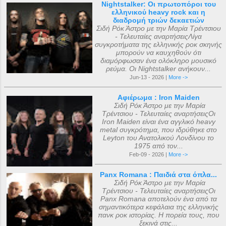
Nightstalker: Οι πρωτοπόροι του
ελληνικού heavy rock και η
διαδρομή τριών δεκαετιών
Σιδή Ρόκ Άστρο με την Μαρία Τρέντσιου
- Τελευταίες αναρτήσειςΛίγα
συγκροτήματα της ελληνικής ροκ σκηνής
μπορούν να καυχηθούν ότι
διαμόρφωσαν ένα ολόκληρο μουσικό
ρεύμα. Οι Nightstalker ανήκουν...
Jun-13 - 2026 |
More ->
Αφιέρωμα : Iron Maiden
Σιδή Ρόκ Άστρο με την Μαρία
Τρέντσιου - Τελευταίες αναρτήσειςΟι
Iron Maiden είναι ένα αγγλικό heavy
metal συγκρότημα, που ιδρύθηκε στο
Leyton του Ανατολικού Λονδίνου το
1975 από τον...
Feb-09 - 2026 |
More ->
Panx Romana : Παιδιά στα όπλα...
Σιδή Ρόκ Άστρο με την Μαρία
Τρέντσιου - Τελευταίες αναρτήσειςΟι
Panx Romana αποτελούν ένα από τα
σημαντικότερα κεφάλαια της ελληνικής
πανκ ροκ ιστορίας. Η πορεία τους, που
ξεκινά στις...