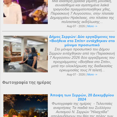
Μια ιδιαίτερη βραδιά γεμάτη μουσική,
συναίσθημα και αγαπημένα λαϊκά
τραγούδια πραγματοποιήθηκε χθες,
Παρασκευή 7 Αυγούστου, στην πλατεία
Δημαρχείου Ηράκλειας, στο πλαίσιο της
πολιτιστικής εκδήλωσης...
Aug-07 - 2026 |
More ->
Δήμος Σερρών: Δύο εργαζόμενες του
«Βοήθεια στο Σπίτι» εντάχθηκαν στο
μόνιμο προσωπικό
Στο μόνιμο προσωπικό του Δήμου
Σερρών εντάχθηκαν από την Παρασκευή
7 Αυγούστου 2026 δύο εργαζόμενες του
προγράμματος «Βοήθεια στο Σπίτι»,
μετά την ολοκλήρωση της διαδικασίας
ορκωμοσίας τους.Η τελετή...
Aug-07 - 2026 |
More ->
Φωτογραφία της ημέρας
Άποψη των Σερρών, 20 Δεκεμβρίου
2024
Φωτογραφία της ημέρας - Τελευταίες
αναρτήσεις Τα παιδιά του Συλλόγου
Αυτισμού Ν. Σερρών "Ηλιαχτίδα"
απολαμβάνουν την θέα της πόλης των