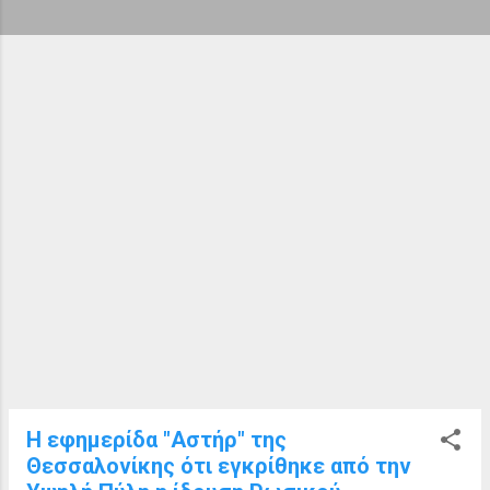
ή
σ
ε
ι
ς
Η εφημερίδα "Αστήρ" της
Θεσσαλονίκης ότι εγκρίθηκε από την