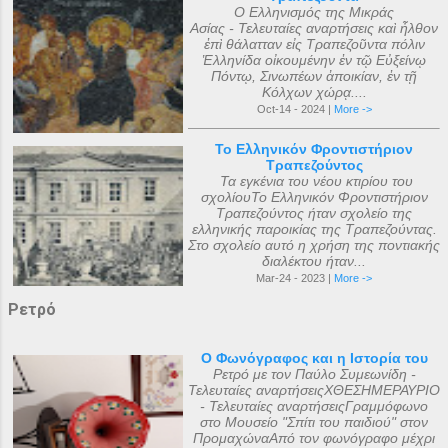
Ο Ελληνισμός της Μικράς
Ασίας - Τελευταίες αναρτήσεις καὶ ἦλθον
ἐπὶ θάλατταν εἰς Τραπεζοῦντα πόλιν
Ἑλληνίδα οἰκουμένην ἐν τῷ Εὐξείνῳ
Πόντῳ, Σινωπέων ἀποικίαν, ἐν τῇ
Κόλχων χώρᾳ....
Oct-14 - 2024 |
More ->
Το Ελληνικόν Φροντιστήριον
Τραπεζούντος
Τα εγκένια του νέου κτιρίου του
σχολίουΤο Ελληνικόν Φροντιστήριον
Τραπεζούντος ήταν σχολείο της
ελληνικής παροικίας της Τραπεζούντας.
Στο σχολείο αυτό η χρήση της ποντιακής
διαλέκτου ήταν...
Mar-24 - 2023 |
More ->
Ρετρό
Ο Φωνόγραφος και η Ιστορία του
Ρετρό με τον Παύλο Συμεωνίδη -
Τελευταίες αναρτήσειςΧΘΕΣΗΜΕΡΑΥΡΙΟ
- Τελευταίες αναρτήσειςΓραμμόφωνο
στο Μουσείο "Σπίτι του παιδιού" στον
ΠρομαχώναΑπό τον φωνόγραφο μέχρι