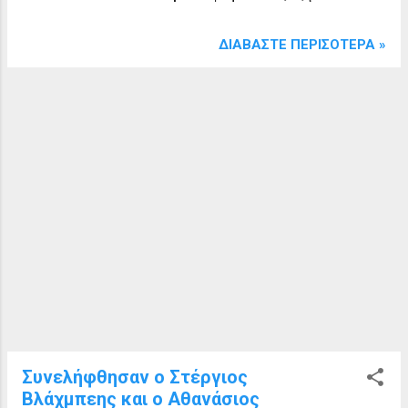
παραδοθούν κανόνια, όπως αναφέρει η
εφημερίδα Σκριπ της 21 Σεπτεμβρίου
ΔΙΑΒΆΣΤΕ ΠΕΡΙΣΌΤΕΡΑ »
1910 Η εφημερίδα έγραψε:
ΣΗΜΕΙΩΜΑΤΑ ΚΑΙ ΚΑΝΟΝΙΑ Αν
δεν παραφρόνησαν οι Νεότουρκοι και οι
υπεύθυνοι για τον αφοπλισμό των
Χριστιανών κατοίκων της Μακεδονίας,
τότε σίγουρα αποφάσισαν να
προσδώσουν σε αυτό το γεγονός τόση
τραγικότητα και την αστεία του νότα.
Φαίνεται πως θέλουν να μετατρέψουν
την ήδη εξελισσόμενη τραγωδία τους σε
ιλαροτραγωδία. Διαφορετικά, δεν
εξηγείται η απαίτησή τους που
διαβίβασαν στους Έλληνες κατοίκους
των Σερρών. Ζητούν, δηλαδή, οι
αρμόδιοι για τον αφοπλισμό να
Συνελήφθησαν ο Στέργιος
παραδώσουν οι Σερραίοι Έλληνες όχι
Βλάχμπεης και ο Αθανάσιος
μόνο χιλιάδες όπλα, αλλά και τρία…