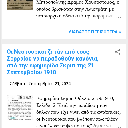
Μητροπολίτης Δράμας Χρυσόστομος, ο
οποίος βρισκόταν στην Αλιστράτη με
πατριαρχική άδεια από την παραμονή
του νέου έτους, δέχθηκε την επίσκεψη
ενός Τούρκου αξιωματικού της
ΔΙΑΒΆΣΤΕ ΠΕΡΙΣΌΤΕΡΑ »
χωροφυλακής ο οποίος απαίτησε να
σταματήσει αμέσως την περιοδεία του.
Οι Νεότουρκοι ζητάν από τους
Σερραίου να παραδοθούν κανόνια,
από την εφημερίδα Σκριπ της 21
Σεπτεμβρίου 1910
-
Σάββατο, Σεπτεμβρίου 21, 2024
Εφημερίδα Σκριπ, Φύλλο: 21/9/1910,
Σελίδα: 2 Κατά την παράδοση των
όπλων που είχε γίνει από τις αντάρτικες,
οι Νεότουρκοι που βλέπουν πως πλέον
είναι "λίγα τα ψωμιά τους" ζητάν να