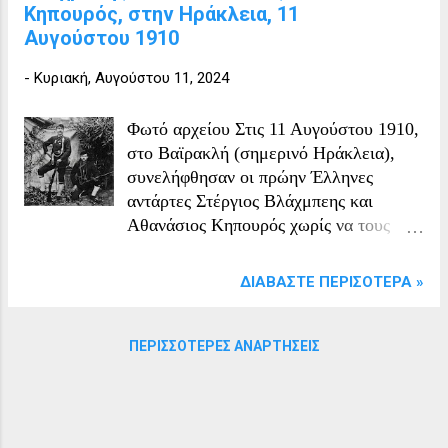
Κηπουρός, στην Ηράκλεια, 11
κανόνια με τα πυρομαχικά τους!
Αυγούστου 1910
Βεβαίως, δεν μπορεί να το χωρέσει
ανθρώπινος νους ότι οι Νεότουρκοι το
-
Κυριακή, Αυγούστου 11, 2024
λένε αυτό με τη σωστή τους έννοια.
Όμως, την απαίτησή τους αυτή την
Φωτό αρχείου Στις 11 Αυγούστου 1910,
διατύπωσαν ...
στο Βαϊρακλή (σημερινό Ηράκλεια),
συνελήφθησαν οι πρώην Έλληνες
αντάρτες Στέργιος Βλάχμπεης και
Αθανάσιος Κηπουρός χωρίς να τους
δοθεί κάποιος λόγος για τη σύλληψή
τους. Η εντολή προήλθε από τον
ΔΙΑΒΆΣΤΕ ΠΕΡΙΣΌΤΕΡΑ »
Μουτασερίφη Σερρών και οι
συλληφθέντες παραπέμφθηκαν να
δικαστούν στο στρατοδικείο
ΠΕΡΙΣΣΌΤΕΡΕΣ ΑΝΑΡΤΉΣΕΙΣ
Θεσσαλονίκης. Ο Αθανάσιος Κηπουρός
έδρασε ως οπλίτης στο σώμα του
Βλάχμπεή Μετέπειτα
απελευθερώθηκαν και ο Βλάχμπεής