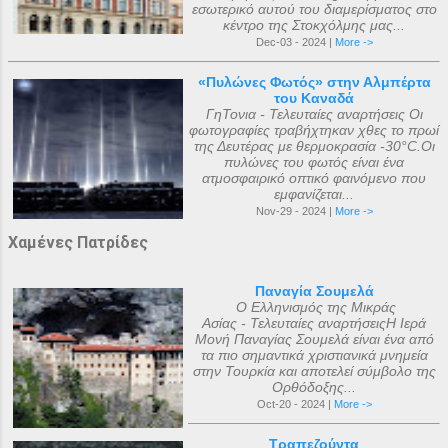
εσωτερικό αυτού του διαμερίσματος στο
κέντρο της Στοκχόλμης μας...
Dec-03 - 2024 |
More ->
«Πυλώνες Φωτός» στην Αλμπέρτα
του Καναδά
ΓηΤονια - Τελευταίες αναρτήσεις Οι
φωτογραφίες τραβήχτηκαν χθες το πρωί
της Δευτέρας με θερμοκρασία -30°C.Οι
πυλώνες του φωτός είναι ένα
ατμοσφαιρικό οπτικό φαινόμενο που
εμφανίζεται...
Nov-29 - 2024 |
More ->
Χαμένες Πατρίδες
Παναγία Σουμελά
Ο Ελληνισμός της Μικράς
Ασίας - Τελευταίες αναρτήσειςΗ Ιερά
Μονή Παναγίας Σουμελά είναι ένα από
τα πιο σημαντικά χριστιανικά μνημεία
στην Τουρκία και αποτελεί σύμβολο της
Ορθόδοξης...
Oct-20 - 2024 |
More ->
Τραπεζούντα