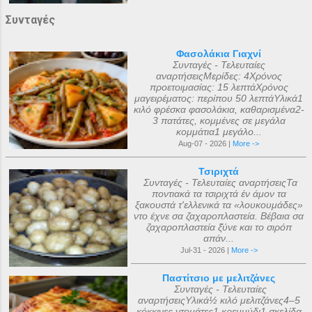
Συνταγές
Φασολάκια Γιαχνί
Συνταγές - Τελευταίες
αναρτήσειςΜερίδες: 4Χρόνος
προετοιμασίας: 15 λεπτάΧρόνος
μαγειρέματος: περίπου 50 λεπτάΥλικά1
κιλό φρέσκα φασολάκια, καθαρισμένα2-
3 πατάτες, κομμένες σε μεγάλα
κομμάτια1 μεγάλο...
Aug-07 - 2026 |
More ->
Τσιριχτά
Συνταγές - Τελευταίες αναρτήσειςΤα
ποντιακά τα τσιριχτά έν άμον τα
ξακουστά τ'ελλενικά τα «λουκουμάδες»
ντο έχνε σα ζαχαροπλαστεία. Βέβαια σα
ζαχαροπλαστεία ξ̌ύνε και το σιρόπ
απάν...
Jul-31 - 2026 |
More ->
Παστίτσιο με μελιτζάνες
Συνταγές - Τελευταίες
αναρτήσειςΥλικά½ κιλό μελιτζάνες4–5
κόκκινες ντομάτες1 κρεμμύδι1 σκελίδα