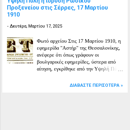
Υψηλή Πύλη η ίδρυση Ρωσικού
Προξενείου στις Σέρρες, 17 Μαρτίου
1910
-
Δευτέρα, Μαρτίου 17, 2025
Φωτό αρχείου Στις 17 Μαρτίου 1910, η
εφημερίδα "Αστήρ" της Θεσσαλονίκης,
ανέφερε ότι όπως γράφουν οι
βουλγαρικές εφημερίδες, ύστερα από
αίτηση, εγκρίθηκε από την Υψηλή Πύλη
η ίδρυση Ρωσικού Προξενείου στις
Σέρρες, τα εγκαίνια του οποίου έγιναν
ΔΙΑΒΆΣΤΕ ΠΕΡΙΣΌΤΕΡΑ »
πριν από λίγες ημέρες με τις
συνηθισμένες τελετές. Ως πρόξενος
διορίστηκε ο κ. Ζουλιόν, υπάλληλος του
Ρωσικού Προξενείου της
Θεσσαλονίκης. Η εφημερίδα έγραψε :
"Καθ' ὁ γράφουσι αι βουλγαρικαί