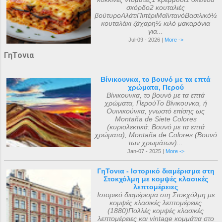
σκόρδο2 κουταλιές
βούτυροΑλάτιΠιπέριΜαϊντανόΒασιλικό½
κουταλάκι ζάχαρη½ κιλό μακαρόνια
για...
Jul-09 - 2026 |
More ->
ΓηΤονια
Βίνικουνκα, το βουνό με τα επτά
χρώματα, Περού
Βίνικουνκα, το βουνό με τα επτά
χρώματα, ΠερούΤο Βίνικουνκα, ή
Ουινικούνκα, γνωστό επίσης ως
Montaña de Siete Colores
(κυριολεκτικά: Βουνό με τα επτά
χρώματα), Montaña de Colores (Βουνό
των χρωμάτων)...
Jan-07 - 2025 |
More ->
ΓηΤονια - Ιστορικό διαμέρισμα στη
Στοκχόλμη με κομψές κλασικές
λεπτομέρειες
Ιστορικό διαμέρισμα στη Στοκχόλμη με
κομψές κλασικές λεπτομέρειες
(1880)Πολλές κομψές κλασικές
λεπτομέρειες και vintage κομμάτια στο