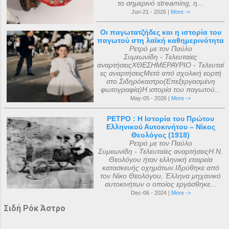
το σημερινό streaming, η...
Jun-21 - 2026 |
More ->
Οι παγωτατζήδες και η ιστορία του
παγωτού στη λαϊκή καθημερινότητα
Ρετρό με τον Παύλο
Συμεωνίδη - Τελευταίες
αναρτήσειςΧΘΕΣΗΜΕΡΑΥΡΙΟ - Τελευταί
ες αναρτήσειςΜετά από σχολική εορτή
στο Σιδηρόκαστρο(Επεξεργασμένη
φωτογραφία)Η ιστορία του παγωτού...
May-05 - 2026 |
More ->
ΡΕΤΡΟ : Η Ιστορία του Πρώτου
Ελληνικού Αυτοκινήτου – Νίκος
Θεολόγος (1918)
Ρετρό με τον Παύλο
Συμεωνίδη - Τελευταίες αναρτήσειςΗ Ν.
Θεολόγου ήταν ελληνική εταιρεία
κατασκευής οχημάτων.Ιδρύθηκε από
τον Νίκο Θεολόγου, Έλληνα μηχανικό
αυτοκινήτων ο οποίος εργάσθηκε...
Dec-06 - 2024 |
More ->
Σιδή Ρόκ Άστρο