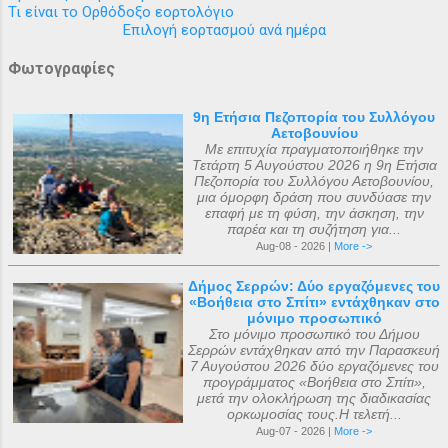
Τι είναι το Ορθόδοξο εορτολόγιο
Επιλογή εορτασμού ανά ημέρα
Φωτογραφίες
9η Ετήσια Πεζοπορία του Συλλόγου
Αετοβουνίου
Με επιτυχία πραγματοποιήθηκε την
Τετάρτη 5 Αυγούστου 2026 η 9η Ετήσια
Πεζοπορία του Συλλόγου Αετοβουνίου,
μια όμορφη δράση που συνδύασε την
επαφή με τη φύση, την άσκηση, την
παρέα και τη συζήτηση για...
Aug-08 - 2026 |
More ->
Δήμος Σερρών: Δύο εργαζόμενες του
«Βοήθεια στο Σπίτι» εντάχθηκαν στο
μόνιμο προσωπικό
Στο μόνιμο προσωπικό του Δήμου
Σερρών εντάχθηκαν από την Παρασκευή
7 Αυγούστου 2026 δύο εργαζόμενες του
προγράμματος «Βοήθεια στο Σπίτι»,
μετά την ολοκλήρωση της διαδικασίας
ορκωμοσίας τους.Η τελετή...
Aug-07 - 2026 |
More ->