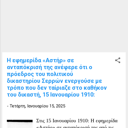
εφημερίδες κατόπιν αιτήσεως, επετράπη
υπό της Υψηλής Πύλης η ίδρυσις
Ρωσσικού Προξενείου εν Σέρραις,
ούτινος προ τινών ημερών εγένοντο τα
εγκαίνια μετά τις συνήθεις τελετές.
Πρόξενος δε διωρίσθη ο εκ των
υπαλλήλων του ενταύθα Ρωσσικού
Προξενείου ( δηλ. της Θεσσαλονίκης),
κ. Ζουλιόν"
Η εφημερίδα «Αστήρ» σε
ανταπόκρισή της ανέφερε ότι ο
πρόεδρος του πολιτικού
δικαστηρίου Σερρών ενεργούσε με
τρόπο που δεν ταίριαζε στο καθήκον
του δικαστή, 15 Ιανουαρίου 1910:
-
Τετάρτη, Ιανουαρίου 15, 2025
Στις 15 Ιανουαρίου 1910: Η εφημερίδα
«Αστήρ» σε ανταπόκρισή της από τις