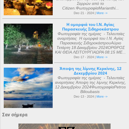
Σερρών από το
Citizen.ΦωτογραφίαMarianthi...
Dec-21 - 2024 |
More ->
Η ομορφιά του Ι.Ν. Αγίας
Παρασκευής Σιδηροκάστρου
Φωτογραφία της ημέρας - Τελευταίες
αναρτήσεις Η ομορφιά του Ι.Ν. Αγίας
Παρασκευής ΣιδηροκάστρουΑύριο
Τετάρτη 18 Δεκεμβρίου 2024ΟΡΘΡΟΣ
ΚΑΙ ΘΕΙΑ ΛΕΙΤΟΥΡΓΙΑΩΡΑ 08:15 ΜΕ...
Dec-17 - 2024 |
More ->
Άποψη της λίμνης Κερκίνης, 12
Δεκεμβρίου 2024
Φωτογραφία της ημέρας - Τελευταίες
αναρτήσεις Άποψη της λίμνης Κερκίνης,
12 Δεκεμβρίου 2024ΦωτογραφίαPetros
Bilioubasis
Dec-13 - 2024 |
More ->
Σαν σήμερα