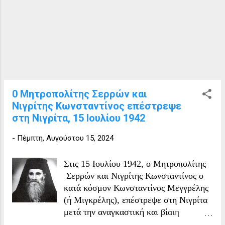
το πρόγραμμα αποικισμού που πάνω του οι βούλγαροι
κατακτητές είχαν στηρίξει πολλά από τα όνειρά τους
για άλωση του χώρου και της ψυχής των Ελλήνων δεν
είχε φέρει τα αναμενόμενα αποτελέσματα. Μια
ευκαιρία, θα λέγαμε, να παρουσιαστούν μέσα από
αυτές στα μάτια των Ελλήνων η δήθεν ψυχική και
πνευματική καλλιέργεια των βουλγαρικών κοινωνικών
τάξεων. Από το πρόγραμμα τ...
0 Μητροπολίτης Σερρών και
Νιγρίτης Κωνσταντίνος επέστρεψε
στη Νιγρίτα, 15 Ιουλίου 1942
-
Πέμπτη, Αυγούστου 15, 2024
Στις 15 Ιουλίου 1942, ο Μητροπολίτης
Σερρών και Νιγρίτης Κωνσταντίνος ο
κατά κόσμον Κωνσταντίνος Μεγγρέλης
(ή Μιγκρέλης), επέστρεψε στη Νιγρίτα
μετά την αναγκαστική και βίαιη
απομάκρυνσή του από τους Βουλγάρους