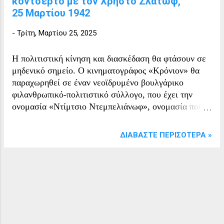
κοντσέρτο με τον Χρήστο Ζλάτωφ,
25 Μαρτίου 1942
-
Τρίτη, Μαρτίου 25, 2025
Η πολιτιστική κίνηση και διασκέδαση θα φτάσουν σε
μηδενικό σημείο. Ο κινηματογράφος «Κρόνιον» θα
παραχωρηθεί σε έναν νεοϊδρυμένο βουλγάρικο
φιλανθρωπικό-πολιτιστικό σύλλογο, που έχει την
ονομασία «Ντίμτσιο Ντεμπελιάνωφ», ονομασία που
δανείζεται και στον κινηματογράφο. Ταυτόχρονα
ιδρύεται ομώνυμη βιβλιοθήκη, αναγνωστήριο,
ΔΙΑΒΆΣΤΕ ΠΕΡΙΣΌΤΕΡΑ »
βουλγάρικη αστική λέσχη και σύλλογοι
επαγγελματιών που θα παίρνουν μέρος σε γιορτές και
παρελάσεις. Μέσα απ’ όλα αυτά οι Βούλγαροι θα
προσπαθήσουν να διοργανώσουν ορισμένες
πολιτιστικές εκδηλώσεις. Είναι μια προσπάθεια
ενταγμένη στο γενικότερο πρόγραμμα κάποιας
εσωτερικής προπαγάνδας «παραπολιτισμού», μιας και