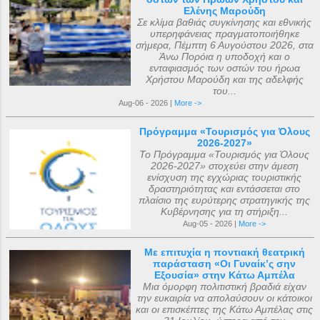
Ελένης Μαρούδη
Σε κλίμα βαθιάς συγκίνησης και εθνικής
υπερηφάνειας πραγματοποιήθηκε
σήμερα, Πέμπτη 6 Αυγούστου 2026, στα
Άνω Πορόια η υποδοχή και ο
ενταφιασμός των οστών του ήρωα
Χρήστου Μαρούδη και της αδελφής
του...
Aug-06 - 2026 |
More ->
Πρόγραμμα «Τουρισμός για Όλους
2026-2027»
Το Πρόγραμμα «Τουρισμός για Όλους
2026-2027» στοχεύει στην άμεση
ενίσχυση της εγχώριας τουριστικής
δραστηριότητας και εντάσσεται στο
πλαίσιο της ευρύτερης στρατηγικής της
Κυβέρνησης για τη στήριξη...
Aug-05 - 2026 |
More ->
Με επιτυχία η ποντιακή θεατρική
παράσταση «Οι Γυναίκ’ς σην
Εξουσία» στην Κάτω Αμπέλα
Μια όμορφη πολιτιστική βραδιά είχαν
την ευκαιρία να απολαύσουν οι κάτοικοι
και οι επισκέπτες της Κάτω Αμπέλας στις