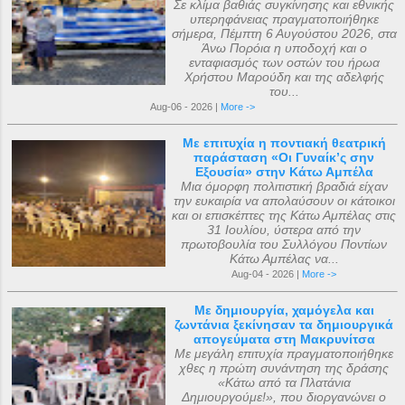
Σε κλίμα βαθιάς συγκίνησης και εθνικής
υπερηφάνειας πραγματοποιήθηκε
σήμερα, Πέμπτη 6 Αυγούστου 2026, στα
Άνω Πορόια η υποδοχή και ο
ενταφιασμός των οστών του ήρωα
Χρήστου Μαρούδη και της αδελφής
του...
Aug-06 - 2026 |
More ->
Με επιτυχία η ποντιακή θεατρική
παράσταση «Οι Γυναίκ’ς σην
Εξουσία» στην Κάτω Αμπέλα
Μια όμορφη πολιτιστική βραδιά είχαν
την ευκαιρία να απολαύσουν οι κάτοικοι
και οι επισκέπτες της Κάτω Αμπέλας στις
31 Ιουλίου, ύστερα από την
πρωτοβουλία του Συλλόγου Ποντίων
Κάτω Αμπέλας να...
Aug-04 - 2026 |
More ->
Με δημιουργία, χαμόγελα και
ζωντάνια ξεκίνησαν τα δημιουργικά
απογεύματα στη Μακρυνίτσα
Με μεγάλη επιτυχία πραγματοποιήθηκε
χθες η πρώτη συνάντηση της δράσης
«Κάτω από τα Πλατάνια
Δημιουργούμε!», που διοργανώνει ο