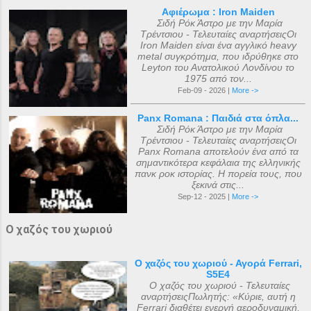
Αφιέρωμα : Iron Maiden
Σιδή Ρόκ Άστρο με την Μαρία
Τρέντσιου - Τελευταίες αναρτήσειςΟι
Iron Maiden είναι ένα αγγλικό heavy
metal συγκρότημα, που ιδρύθηκε στο
Leyton του Ανατολικού Λονδίνου το
1975 από τον...
Feb-09 - 2026 |
More ->
Panx Romana : Παιδιά στα όπλα...
Σιδή Ρόκ Άστρο με την Μαρία
Τρέντσιου - Τελευταίες αναρτήσειςΟι
Panx Romana αποτελούν ένα από τα
σημαντικότερα κεφάλαια της ελληνικής
πανκ ροκ ιστορίας. Η πορεία τους, που
ξεκινά στις...
Sep-12 - 2025 |
More ->
Ο χαζός του χωριού
Ο χαζός του χωριού - Αγορά Ferrari,
S5E4
Ο χαζός του χωριού - Τελευταίες
αναρτήσειςΠωλητής: «Κύριε, αυτή η
Ferrari διαθέτει ενεργή αεροδυναμική,