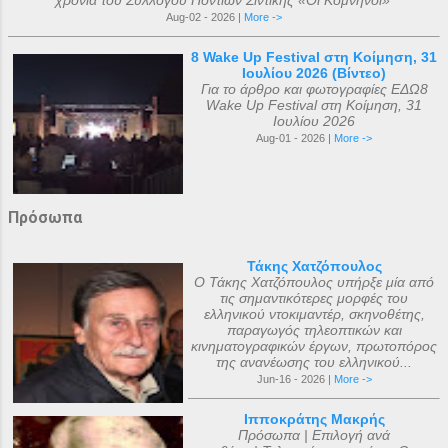
χρόνια του Συλλόγου Ποντίων Σιντικής «Οι Κομνηνοί»
Aug-02 - 2026 |
More ->
8 Wake Up Festival στη Κοίμηση, 31
Ιουλίου 2026 (Βίντεο)
Για το άρθρο και φωτογραφίες ΕΔΩ8
Wake Up Festival στη Κοίμηση, 31
Ιουλίου 2026
Aug-01 - 2026 |
More ->
Πρόσωπα
Τάκης Χατζόπουλος
Ο Τάκης Χατζόπουλος υπήρξε μία από
τις σημαντικότερες μορφές του
ελληνικού ντοκιμαντέρ, σκηνοθέτης,
παραγωγός τηλεοπτικών και
κινηματογραφικών έργων, πρωτοπόρος
της ανανέωσης του ελληνικού...
Jun-16 - 2026 |
More ->
Ιπποκράτης Μακρής
Πρόσωπα | Επιλογή ανά