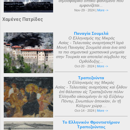
ατμοσφαιρικό οπτικό φαινόμενο που
εμφανίζεται...
Nov-29 - 2024 |
More ->
Χαμένες Πατρίδες
Παναγία Σουμελά
Ο Ελληνισμός της Μικράς
Ασίας - Τελευταίες αναρτήσειςΗ Ιερά
Μονή Παναγίας Σουμελά είναι ένα από
τα πιο σημαντικά χριστιανικά μνημεία
στην Τουρκία και αποτελεί σύμβολο της
Ορθόδοξης...
Oct-20 - 2024 |
More ->
Τραπεζούντα
Ο Ελληνισμός της Μικράς
Ασίας - Τελευταίες αναρτήσεις καὶ ἦλθον
ἐπὶ θάλατταν εἰς Τραπεζοῦντα πόλιν
Ἑλληνίδα οἰκουμένην ἐν τῷ Εὐξείνῳ
Πόντῳ, Σινωπέων ἀποικίαν, ἐν τῇ
Κόλχων χώρᾳ....
Oct-14 - 2024 |
More ->
Το Ελληνικόν Φροντιστήριον
Τραπεζούντος