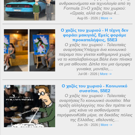
ανθρακονήματα και τεχνολογία από τη
Formula 1!»Ο χαζός του χωριού:
«Ωραία, αλλά αν βάλω 4...
Aug-05 - 2026 |
More ->
Ο χαζός του χωριού - Η τέχνη δεν
φοράει μακιγιάζ. Εμείς φοράμε
προκαταλήψεις, S5E3
Ο χαζός του χωριού - Τελευταίες
αναρτήσειςΥπάρχει ένα κοινωνικό
πείραμα που γίνεται καθημερινά χωρίς
να το καταλαβαίνουμε.Βάλε έναν πίνακα
σε μια αίθουσα. Δίπλα του μια όμορφη
γυναίκα, μοντέλο,...
Jul-08 - 2026 |
More ->
Ο χαζός του χωριού - Κοινωνικό
συσσίτιο, S5E2
Ο χαζός του χωριού - Τελευταίες
αναρτήσειςΤο κοινωνικό συσσίτιο: Μια
πράξη αλληλεγγύης που δεν πρέπει να
μας κάνει να αισθανόμαστε
περήφανοιΚάθε μέρα, σε δεκάδες πόλεις
της Ελλάδας, εθελοντές,...
Jun-26 - 2026 |
More ->