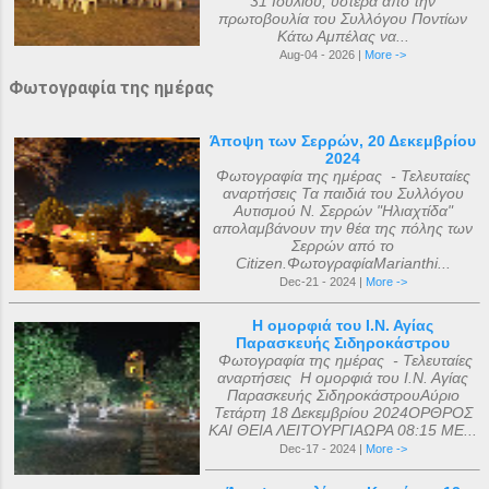
31 Ιουλίου, ύστερα από την
πρωτοβουλία του Συλλόγου Ποντίων
Κάτω Αμπέλας να...
Aug-04 - 2026 |
More ->
Φωτογραφία της ημέρας
Άποψη των Σερρών, 20 Δεκεμβρίου
2024
Φωτογραφία της ημέρας - Τελευταίες
αναρτήσεις Τα παιδιά του Συλλόγου
Αυτισμού Ν. Σερρών "Ηλιαχτίδα"
απολαμβάνουν την θέα της πόλης των
Σερρών από το
Citizen.ΦωτογραφίαMarianthi...
Dec-21 - 2024 |
More ->
Η ομορφιά του Ι.Ν. Αγίας
Παρασκευής Σιδηροκάστρου
Φωτογραφία της ημέρας - Τελευταίες
αναρτήσεις Η ομορφιά του Ι.Ν. Αγίας
Παρασκευής ΣιδηροκάστρουΑύριο
Τετάρτη 18 Δεκεμβρίου 2024ΟΡΘΡΟΣ
ΚΑΙ ΘΕΙΑ ΛΕΙΤΟΥΡΓΙΑΩΡΑ 08:15 ΜΕ...
Dec-17 - 2024 |
More ->