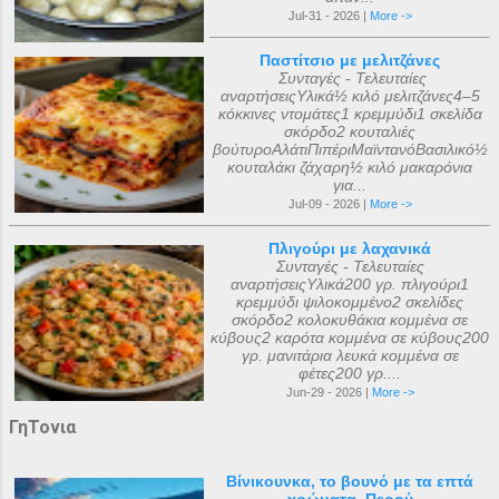
Jul-31 - 2026 |
More ->
Παστίτσιο με μελιτζάνες
Συνταγές - Τελευταίες
αναρτήσειςΥλικά½ κιλό μελιτζάνες4–5
κόκκινες ντομάτες1 κρεμμύδι1 σκελίδα
σκόρδο2 κουταλιές
βούτυροΑλάτιΠιπέριΜαϊντανόΒασιλικό½
κουταλάκι ζάχαρη½ κιλό μακαρόνια
για...
Jul-09 - 2026 |
More ->
Πλιγούρι με λαχανικά
Συνταγές - Τελευταίες
αναρτήσειςΥλικά200 γρ. πλιγούρι1
κρεμμύδι ψιλοκομμένο2 σκελίδες
σκόρδο2 κολοκυθάκια κομμένα σε
κύβους2 καρότα κομμένα σε κύβους200
γρ. μανιτάρια λευκά κομμένα σε
φέτες200 γρ....
Jun-29 - 2026 |
More ->
ΓηΤονια
Βίνικουνκα, το βουνό με τα επτά