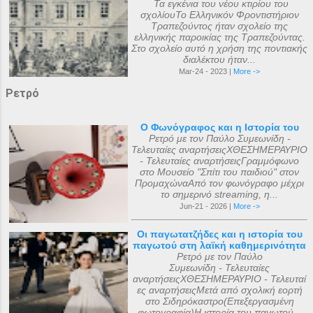
Τα εγκένια του νέου κτιρίου του
σχολίουΤο Ελληνικόν Φροντιστήριον
Τραπεζούντος ήταν σχολείο της
ελληνικής παροικίας της Τραπεζούντας.
Στο σχολείο αυτό η χρήση της ποντιακής
διαλέκτου ήταν...
Mar-24 - 2023 |
More ->
Ρετρό
Ο Φωνόγραφος και η Ιστορία του
Ρετρό με τον Παύλο Συμεωνίδη -
Τελευταίες αναρτήσειςΧΘΕΣΗΜΕΡΑΥΡΙΟ
- Τελευταίες αναρτήσειςΓραμμόφωνο
στο Μουσείο "Σπίτι του παιδιού" στον
ΠρομαχώναΑπό τον φωνόγραφο μέχρι
το σημερινό streaming, η...
Jun-21 - 2026 |
More ->
Οι παγωτατζήδες και η ιστορία του
παγωτού στη λαϊκή καθημερινότητα
Ρετρό με τον Παύλο
Συμεωνίδη - Τελευταίες
αναρτήσειςΧΘΕΣΗΜΕΡΑΥΡΙΟ - Τελευταί
ες αναρτήσειςΜετά από σχολική εορτή
στο Σιδηρόκαστρο(Επεξεργασμένη
φωτογραφία)Η ιστορία του παγωτού...