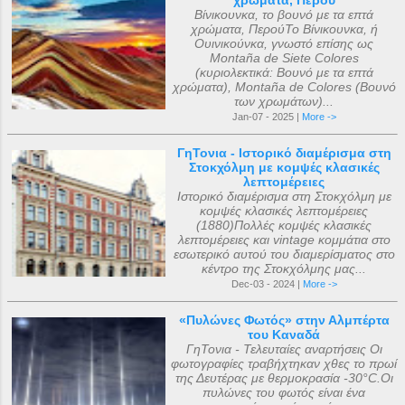
χρώματα, Περού
Βίνικουνκα, το βουνό με τα επτά
χρώματα, ΠερούΤο Βίνικουνκα, ή
Ουινικούνκα, γνωστό επίσης ως
Montaña de Siete Colores
(κυριολεκτικά: Βουνό με τα επτά
χρώματα), Montaña de Colores (Βουνό
των χρωμάτων)...
Jan-07 - 2025 |
More ->
ΓηΤονια - Ιστορικό διαμέρισμα στη
Στοκχόλμη με κομψές κλασικές
λεπτομέρειες
Ιστορικό διαμέρισμα στη Στοκχόλμη με
κομψές κλασικές λεπτομέρειες
(1880)Πολλές κομψές κλασικές
λεπτομέρειες και vintage κομμάτια στο
εσωτερικό αυτού του διαμερίσματος στο
κέντρο της Στοκχόλμης μας...
Dec-03 - 2024 |
More ->
«Πυλώνες Φωτός» στην Αλμπέρτα
του Καναδά
ΓηΤονια - Τελευταίες αναρτήσεις Οι
φωτογραφίες τραβήχτηκαν χθες το πρωί
της Δευτέρας με θερμοκρασία -30°C.Οι
πυλώνες του φωτός είναι ένα