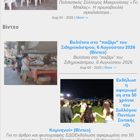
Πολιτιστικός Σύλλογος Μακρυνίτσας «Το
Μπέλες». Η πρωτοβουλία
αγκαλιάστηκε...
Aug-04 - 2026 |
More ->
Βίντεο
Βολτίτσα στο "παζάρι" του
Σιδηροκάστρου, 6 Αυγούστου 2026
(Βίντεο)
Βολτίτσα στο "παζάρι" του
Σιδηροκάστρου, 6 Αυγούστου 2026
Aug-06 - 2026 |
More ->
Εκδήλωσ
η
αφιερωμέ
νη στα 50
χρόνια
του
Συλλόγου
Ποντίων
Σιντικής
«Οι
Κομνηνοί» (Βίντεο)
Για το άρθρο και φωτογραφίες ΕΔΩΕκδήλωση αφιερωμένη στα 50