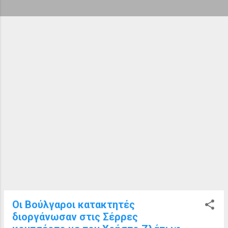
ή
σ
ε
ι
ς
Οι Βούλγαροι κατακτητές
διοργάνωσαν στις Σέρρες