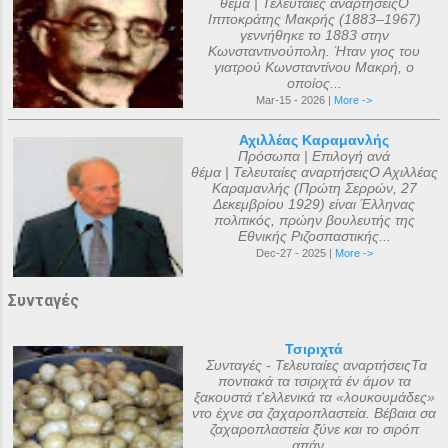
θέμα | Τελευταίες αναρτήσειςΟ
Ιπποκράτης Μακρής (1883–1967)
γεννήθηκε το 1883 στην
Κωνσταντινούπολη. Ήταν γιος του
γιατρού Κωνσταντίνου Μακρή, ο
οποίος...
Mar-15 - 2026 |
More ->
Αχιλλέας Καραμανλής
Πρόσωπα | Επιλογή ανά
θέμα | Τελευταίες αναρτήσειςΟ Αχιλλέας
Καραμανλής (Πρώτη Σερρών, 27
Δεκεμβρίου 1929) είναι Έλληνας
πολιτικός, πρώην βουλευτής της
Εθνικής Ριζοσπαστικής...
Dec-27 - 2025 |
More ->
Συνταγές
Τσιριχτά
Συνταγές - Τελευταίες αναρτήσειςΤα
ποντιακά τα τσιριχτά έν άμον τα
ξακουστά τ'ελλενικά τα «λουκουμάδες»
ντο έχνε σα ζαχαροπλαστεία. Βέβαια σα
ζαχαροπλαστεία ξ̌ύνε και το σιρόπ
απάν...