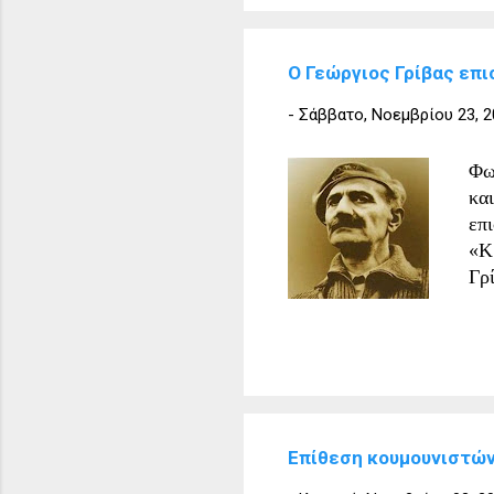
Ο Γεώργιος Γρίβας επ
-
Σάββατο, Νοεμβρίου 23, 2
Φω
κα
επ
«Κ
Γρ
γν
αξ
πι
ιστ
[1
στ
Επίθεση κουμουνιστών 
βρ
Στ