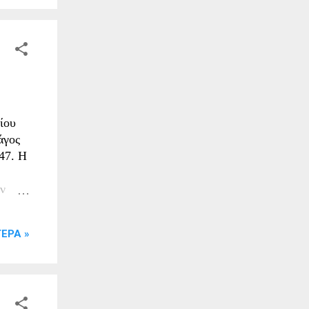
ίου
άγος
47. Η
ν
ο
ΕΡΑ »
ς
ινήτου
πό
ρρες,