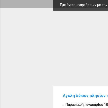
Εμφάνιση αναρτήσεων με την
Α
ν
α
ρ
τ
ή
σ
ε
ι
ς
Αγέλη λύκων πλησίον 
-
Παρασκευή, Ιανουαρίου 10