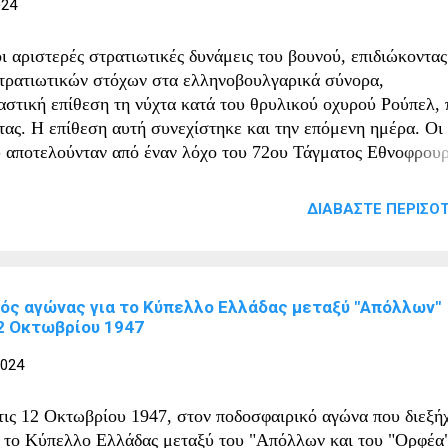
024
αβε μέρος στην Μικρασιατική Εκστρατεία, ενώ την περίοδο 
σοπολέμου υποστήριξε το δικτατορικό καθεστώς του Ιωάννη
ι αριστερές στρατιωτικές δυνάμεις του βουνού, επιδιώκοντας
ταξά. Πολέμησε στο μέτωπο της Αλβανίας κατά τον
τρατιωτικών στόχων στα ελληνοβουλγαρικά σύνορα,
ληνοϊταλικό πόλεμο. Την περί...
αστική επίθεση τη νύχτα κατά του θρυλικού οχυρού Ρούπελ,
τας. Η επίθεση αυτή συνεχίστηκε και την επόμενη ημέρα. Οι
 αποτελούνταν από έναν λόχο του 72ου Τάγματος Εθνοφρουρ
καστρο. Διοικητής του Οχυρού ήταν ο έφεδρος Ανθυπολοχαγό
ο οποίος σκοτώθηκε κατά τη διάρκεια της μάχης.
ΔΙΑΒΆΣΤΕ ΠΕΡΙΣΌΤ
ός αγώνας για το Κύπελλο Ελλάδας μεταξύ "Απόλλων"
12 Οκτωβρίου 1947
2024
ις 12 Οκτωβρίου 1947, στον ποδοσφαιρικό αγώνα που διεξή
α το Κύπελλο Ελλάδας μεταξύ του "Απόλλων και του "Ορφέα