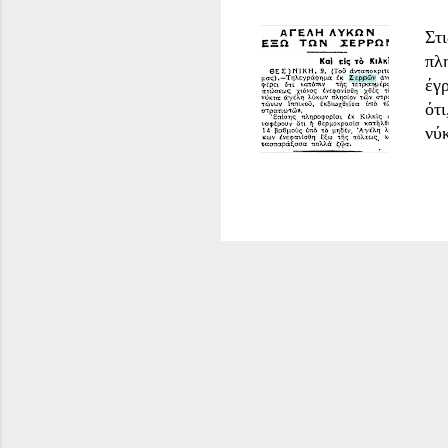
Στ
πλ
έγ
ότ
νύ
υπ