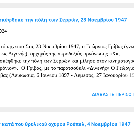
ισκέφθηκε την πόλη των Σερρών, 23 Νοεμβρίου 1947
024
τό αρχείου Στις 23 Νοεμβρίου 1947, ο Γεώργιος Γρίβας (γν
ι ως Διγενής), αρχηγός της ακροδεξιάς οργάνωσης «Χ»,
ισκέφθηκε την πόλη των Σερρών και μίλησε στον κινηματογ
ρόνιον». Ο Γρίβας, με το παρατσούκλι «Διγενής» Ο Γεώργι
ίβας (Λευκωσία, 6 Ιουνίου 1897 - Λεμεσός, 27 Ιανουαρίου 19
ωστός και με το ψευδώνυμο Διγενής, ήταν Έλληνοκύπριος
ιωματικός του Ελληνικού Στρατού, που θεωρείται ως μια από 
ΔΙΑΒΆΣΤΕ ΠΕΡΙΣΌΤ
ο αμφιλεγόμενες προσωπικότητες της σύγχρονης ελληνικής
ορίας, με έντονα στοιχεία ιδεολογίας εθνικισμού και μοναρχ
] Αντίθετα, υποστηρικτές του προβάλουν την έντονη δράση το
ην ΕΟΚΑ και τον θεωρούν ως απελευθερωτή της Κύπρου από
κατά του θρυλικού οχυρού Ρούπελ, 4 Νοεμβρίου 1947
ετανικό ζυγό. Γεννήθηκε στη Λευκωσία και κατατάχθηκε στη
ρατιωτική Σχολή Ευελπίδων, από την οποία αποφοίτησε το 19