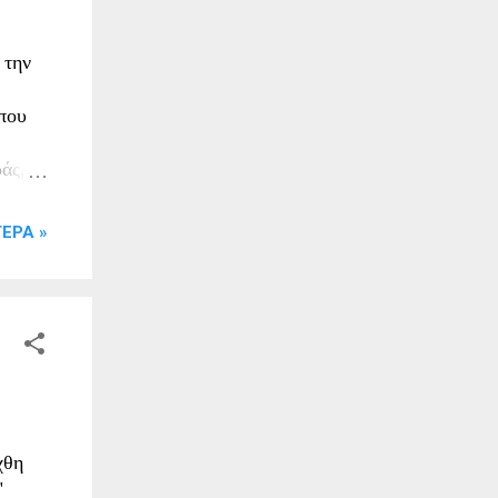
του
 την
 που
άς,
ς
ΕΡΑ »
χθη
"