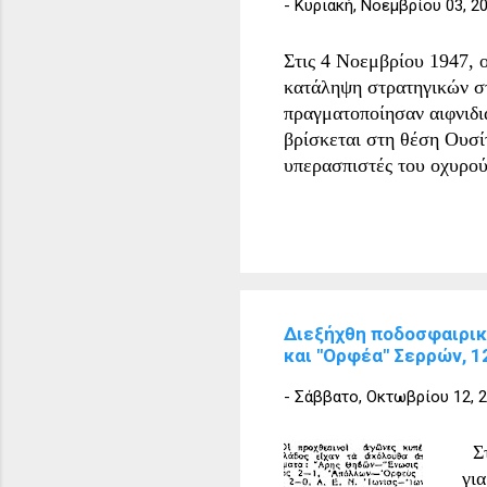
-
Κυριακή, Νοεμβρίου 03, 2
Έλ
Με
Στις 4 Νοεμβρίου 1947, ο
Με
κατάληψη στρατηγικών σ
Ελ
πραγματοποίησαν αιφνιδι
βρίσκεται στη θέση Ουσί
υπερασπιστές του οχυρού
που είχε έδρα το Σιδηρό
Βασίλειος Παπασταύρου, 
Διεξήχθη ποδοσφαιρικ
και "Ορφέα" Σερρών, 
-
Σάββατο, Οκτωβρίου 12, 
Στ
γι