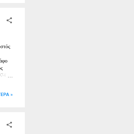
ωστός
ράφο
ος
74),
τις
ΕΡΑ »
ισμού.
υ
 τον
19.