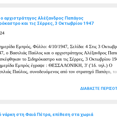
ι ο αρχιστράτηγος Αλέξανδρος Παπάγος
ρόκαστρο και τις Σέρρες, 3 Οκτωβρίου 1947
024
ημερίδα Εμπρός, Φύλλο: 4/10/1947, Σελίδα: 4 Στις 3 Οκτωβρ
47, ο Βασιλιάς Παύλος και ο αρχιστράτηγος Αλέξανδρος Παπ
ισκέφθηκαν το Σιδηρόκαστρο και τις Σέρρες, 3 Οκτωβρίου 19
ημερίδα Εμπρός έγραψε : ΘΕΣΣΑΛΟΝΙΚΗ, 3' ('1δ. τηλ.) Ο
σιλιάς Παύλος, συνοδευόμενος από τον στρατηγό Παπάγο, το
ουργό Βορείου Ελλάδος κ. Μπασιάκο, τον διοικητή του Γ΄
ματος Στρατού υποστράτηγο Παπαγεωργίου, τον υποστράτηγ
ΔΙΑΒΆΣΤΕ ΠΕΡΙΣΌΤ
ηγοροπούλου, τον Αμερικανό συνταγματάρχη Ντάιντς και του
ασπιστές τους, αναχώρησε την 8η πρωινή επιβαίνοντας αυτοκ
 Σέρρες, προκειμένου να συνεχίσει την περιοδεία του στην
ατολική Μακεδονία και Θράκη, προπεμφθείς ενθουσιωδώς α
 νάρκη στη Φαιά Πέτρα, επίθεση στα χωριά
λιάδες λαού. Καθ' όλη τη διαδρομή από Θεσσαλονίκη μέχρι Σέ