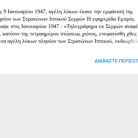
ις 9 Ιανουαρίου 1947, αγέλη λύκων έκανε την εμφάνισή της
ησίον των Στρατώνων Ιππικού Σερρών Η εφημερίδα Εμπρός
ραψε στις Ιανουαρίου 1947 : «Τηλεγράφημα εκ Σερρών αναφέ
ι, κατόπιν της τετραημέρου πτώσεως χιόνος, ενεφανίσθη χθες
κτα αγέλη λύκων πλησίον των Στρατώνων Ιππικού, εκδιωχθεί
ό των στρατιωτών».
ΔΙΑΒΆΣΤΕ ΠΕΡΙΣΌΤ