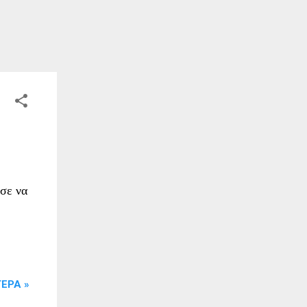
ισε να
ΕΡΑ »