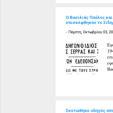
Ο Βασιλιάς Παύλος κα
επισκέφθηκαν το Σιδη
-
Πέμπτη, Οκτωβρίου 03, 2
Εφ
19
επ
εφ
Βα
υπ
Σώ
Γρ
υπ
για
Αν
Σκοτώθηκε οδηγός από
χι