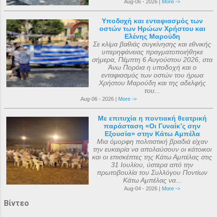
Aug-06 - 2026 |
More ->
Υποδοχή και ενταφιασμός των
οστών των Ηρώων Χρήστου και
Ελένης Μαρούδη
Σε κλίμα βαθιάς συγκίνησης και εθνικής
υπερηφάνειας πραγματοποιήθηκε
σήμερα, Πέμπτη 6 Αυγούστου 2026, στα
Άνω Πορόια η υποδοχή και ο
ενταφιασμός των οστών του ήρωα
Χρήστου Μαρούδη και της αδελφής
του...
Aug-06 - 2026 |
More ->
Με επιτυχία η ποντιακή θεατρική
παράσταση «Οι Γυναίκ’ς σην
Εξουσία» στην Κάτω Αμπέλα
Μια όμορφη πολιτιστική βραδιά είχαν
την ευκαιρία να απολαύσουν οι κάτοικοι
και οι επισκέπτες της Κάτω Αμπέλας στις
31 Ιουλίου, ύστερα από την
πρωτοβουλία του Συλλόγου Ποντίων
Κάτω Αμπέλας να...
Aug-04 - 2026 |
More ->
Βίντεο