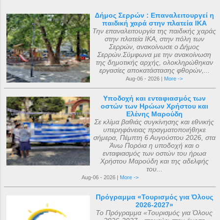
Δήμος Σερρών : Επαναλειτουργεί η
παιδική χαρά στην πλατεία ΙΚΑ
Την επαναλειτουργία της παιδικής χαράς
στην πλατεία ΙΚΑ, στην πόλη των
Σερρών, ανακοίνωσε ο Δήμος
Σερρών.Σύμφωνα με την ανακοίνωση
της δημοτικής αρχής, ολοκληρώθηκαν
εργασίες αποκατάστασης φθορών,...
Aug-06 - 2026 |
More ->
Υποδοχή και ενταφιασμός των
οστών των Ηρώων Χρήστου και
Ελένης Μαρούδη
Σε κλίμα βαθιάς συγκίνησης και εθνικής
υπερηφάνειας πραγματοποιήθηκε
σήμερα, Πέμπτη 6 Αυγούστου 2026, στα
Άνω Πορόια η υποδοχή και ο
ενταφιασμός των οστών του ήρωα
Χρήστου Μαρούδη και της αδελφής
του...
Aug-06 - 2026 |
More ->
Πρόγραμμα «Τουρισμός για Όλους
2026-2027»
Το Πρόγραμμα «Τουρισμός για Όλους