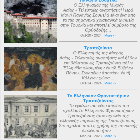
Παναγία Σουμελά
Ο Ελληνισμός της Μικράς
Ασίας - Τελευταίες αναρτήσειςΗ Ιερά
Μονή Παναγίας Σουμελά είναι ένα από
τα πιο σημαντικά χριστιανικά μνημεία
στην Τουρκία και αποτελεί σύμβολο της
Ορθόδοξης...
Oct-20 - 2024 |
More ->
Τραπεζούντα
Ο Ελληνισμός της Μικράς
Ασίας - Τελευταίες αναρτήσεις καὶ ἦλθον
ἐπὶ θάλατταν εἰς Τραπεζοῦντα πόλιν
Ἑλληνίδα οἰκουμένην ἐν τῷ Εὐξείνῳ
Πόντῳ, Σινωπέων ἀποικίαν, ἐν τῇ
Κόλχων χώρᾳ....
Oct-14 - 2024 |
More ->
Το Ελληνικόν Φροντιστήριον
Τραπεζούντος
Τα εγκένια του νέου κτιρίου του
σχολίουΤο Ελληνικόν Φροντιστήριον
Τραπεζούντος ήταν σχολείο της
ελληνικής παροικίας της Τραπεζούντας.
Στο σχολείο αυτό η χρήση της ποντιακής
διαλέκτου ήταν...
Mar-24 - 2023 |
More ->