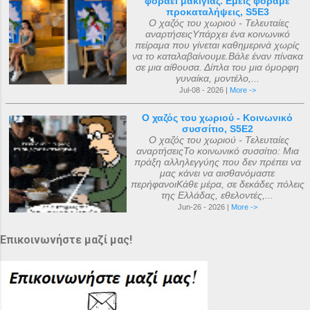
φοράει μακιγιάζ. Εμείς φοράμε
προκαταλήψεις, S5E3
Ο χαζός του χωριού - Τελευταίες
αναρτήσειςΥπάρχει ένα κοινωνικό
πείραμα που γίνεται καθημερινά χωρίς
να το καταλαβαίνουμε.Βάλε έναν πίνακα
σε μια αίθουσα. Δίπλα του μια όμορφη
γυναίκα, μοντέλο,...
Jul-08 - 2026 |
More ->
Ο χαζός του χωριού - Κοινωνικό
συσσίτιο, S5E2
Ο χαζός του χωριού - Τελευταίες
αναρτήσειςΤο κοινωνικό συσσίτιο: Μια
πράξη αλληλεγγύης που δεν πρέπει να
μας κάνει να αισθανόμαστε
περήφανοιΚάθε μέρα, σε δεκάδες πόλεις
της Ελλάδας, εθελοντές,...
Jun-26 - 2026 |
More ->
Επικοινωνήστε μαζί μας!