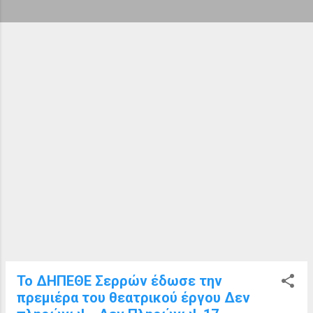
ή
σ
ε
ι
ς
Το ΔΗΠΕΘΕ Σερρών έδωσε την
πρεμιέρα του θεατρικού έργου Δεν