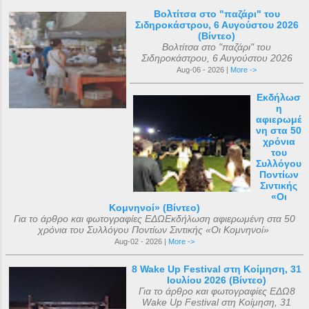
Βολτίτσα στο "παζάρι" του
Σιδηροκάστρου, 6 Αυγούστου 2026
(Βίντεο)
Βολτίτσα στο "παζάρι" του
Σιδηροκάστρου, 6 Αυγούστου 2026
Aug-06 - 2026 |
More ->
Εκδήλωσ
η
αφιερωμέ
νη στα 50
χρόνια
του
Συλλόγου
Ποντίων
Σιντικής
«Οι
Κομνηνοί» (Βίντεο)
Για το άρθρο και φωτογραφίες ΕΔΩΕκδήλωση αφιερωμένη στα 50
χρόνια του Συλλόγου Ποντίων Σιντικής «Οι Κομνηνοί»
Aug-02 - 2026 |
More ->
8 Wake Up Festival στη Κοίμηση, 31
Ιουλίου 2026 (Βίντεο)
Για το άρθρο και φωτογραφίες ΕΔΩ8
Wake Up Festival στη Κοίμηση, 31