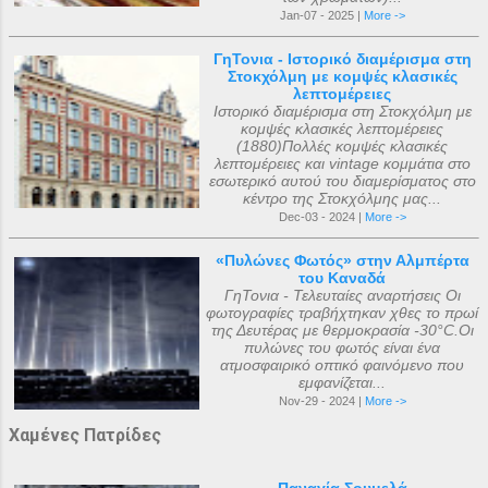
Jan-07 - 2025 |
More ->
ΓηΤονια - Ιστορικό διαμέρισμα στη
Στοκχόλμη με κομψές κλασικές
λεπτομέρειες
Ιστορικό διαμέρισμα στη Στοκχόλμη με
κομψές κλασικές λεπτομέρειες
(1880)Πολλές κομψές κλασικές
λεπτομέρειες και vintage κομμάτια στο
εσωτερικό αυτού του διαμερίσματος στο
κέντρο της Στοκχόλμης μας...
Dec-03 - 2024 |
More ->
«Πυλώνες Φωτός» στην Αλμπέρτα
του Καναδά
ΓηΤονια - Τελευταίες αναρτήσεις Οι
φωτογραφίες τραβήχτηκαν χθες το πρωί
της Δευτέρας με θερμοκρασία -30°C.Οι
πυλώνες του φωτός είναι ένα
ατμοσφαιρικό οπτικό φαινόμενο που
εμφανίζεται...
Nov-29 - 2024 |
More ->
Χαμένες Πατρίδες