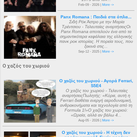
Feb-09 - 2026 |
More ->
Panx Romana : Παιδιά στα όπλα...
Σιδή Ρόκ Άστρο με την Μαρία
Τρέντσιου - Τελευταίες αναρτήσειςΟι
Panx Romana αποτελούν ένα από τα
σημαντικότερα κεφάλαια της ελληνικής
πανκ ροκ ιστορίας. Η πορεία τους, που
ξεκινά στις...
Sep-12 - 2025 |
More ->
Ο χαζός του χωριού
Ο χαζός του χωριού - Αγορά Ferrari,
S5E4
Ο χαζός του χωριού - Τελευταίες
αναρτήσειςΠωλητής: «Κύριε, αυτή η
Ferrari διαθέτει ενεργή αεροδυναμική,
ανθρακονήματα και τεχνολογία από τη
Formula 1!»Ο χαζός του χωριού:
«Ωραία, αλλά αν βάλω 4...
Aug-05 - 2026 |
More ->
Ο χαζός του χωριού - Η τέχνη δεν