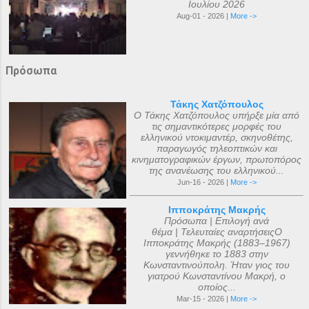
Ιουλίου 2026
Aug-01 - 2026 |
More ->
Πρόσωπα
Τάκης Χατζόπουλος
Ο Τάκης Χατζόπουλος υπήρξε μία από
τις σημαντικότερες μορφές του
ελληνικού ντοκιμαντέρ, σκηνοθέτης,
παραγωγός τηλεοπτικών και
κινηματογραφικών έργων, πρωτοπόρος
της ανανέωσης του ελληνικού...
Jun-16 - 2026 |
More ->
Ιπποκράτης Μακρής
Πρόσωπα | Επιλογή ανά
θέμα | Τελευταίες αναρτήσειςΟ
Ιπποκράτης Μακρής (1883–1967)
γεννήθηκε το 1883 στην
Κωνσταντινούπολη. Ήταν γιος του
γιατρού Κωνσταντίνου Μακρή, ο
οποίος...
Mar-15 - 2026 |
More ->