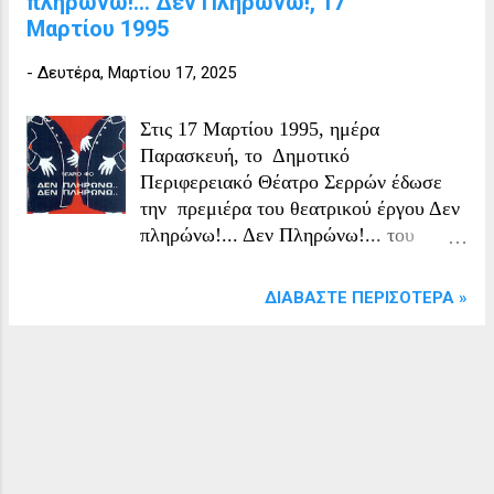
πληρώνω!... Δεν Πληρώνω!, 17
Μαρτίου 1995
-
Δευτέρα, Μαρτίου 17, 2025
Στις 17 Μαρτίου 1995, ημέρα
Παρασκευή, το Δημοτικό
Περιφερειακό Θέατρο Σερρών έδωσε
την πρεμιέρα του θεατρικού έργου Δεν
πληρώνω!... Δεν Πληρώνω!... του
Dario Fo. Συντελεστής Καλφόπουλος,
Τάκης Λάμπρου, Αθηνά Ανεμογιάννης,
ΔΙΑΒΆΣΤΕ ΠΕΡΙΣΌΤΕΡΑ »
Γιώργος Βαρβαρέσου, Άννα
Βαρβαρέσου-Τζόγια, Άννα Λάμπρου,
Ματούλα Δη.Πε.Θέ. Σερρών (θέατρο
Ορφέας) Σέρρες, Ορφέως 16