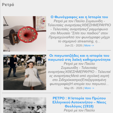
Ρετρό
Ο Φωνόγραφος και η Ιστορία του
Ρετρό με τον Παύλο Συμεωνίδη -
Τελευταίες αναρτήσειςΧΘΕΣΗΜΕΡΑΥΡΙΟ
- Τελευταίες αναρτήσειςΓραμμόφωνο
στο Μουσείο "Σπίτι του παιδιού" στον
ΠρομαχώναΑπό τον φωνόγραφο μέχρι
το σημερινό streaming, η...
Jun-21 - 2026 |
More ->
Οι παγωτατζήδες και η ιστορία του
παγωτού στη λαϊκή καθημερινότητα
Ρετρό με τον Παύλο
Συμεωνίδη - Τελευταίες
αναρτήσειςΧΘΕΣΗΜΕΡΑΥΡΙΟ - Τελευταί
ες αναρτήσειςΜετά από σχολική εορτή
στο Σιδηρόκαστρο(Επεξεργασμένη
φωτογραφία)Η ιστορία του παγωτού...
May-05 - 2026 |
More ->
ΡΕΤΡΟ : Η Ιστορία του Πρώτου
Ελληνικού Αυτοκινήτου – Νίκος
Θεολόγος (1918)
Ρετρό με τον Παύλο