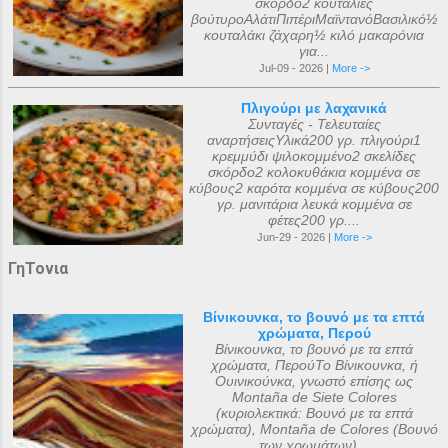
σκόρδο2 κουταλιές
βούτυροΑλάτιΠιπέριΜαϊντανόΒασιλικό½
κουταλάκι ζάχαρη½ κιλό μακαρόνια
για...
Jul-09 - 2026 |
More ->
Πλιγούρι με λαχανικά
Συνταγές - Τελευταίες
αναρτήσειςΥλικά200 γρ. πλιγούρι1
κρεμμύδι ψιλοκομμένο2 σκελίδες
σκόρδο2 κολοκυθάκια κομμένα σε
κύβους2 καρότα κομμένα σε κύβους200
γρ. μανιτάρια λευκά κομμένα σε
φέτες200 γρ....
Jun-29 - 2026 |
More ->
ΓηΤονια
Βίνικουνκα, το βουνό με τα επτά
χρώματα, Περού
Βίνικουνκα, το βουνό με τα επτά
χρώματα, ΠερούΤο Βίνικουνκα, ή
Ουινικούνκα, γνωστό επίσης ως
Montaña de Siete Colores
(κυριολεκτικά: Βουνό με τα επτά
χρώματα), Montaña de Colores (Βουνό
των χρωμάτων)...