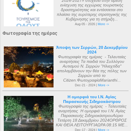
2026-2027» στοχεύει στην άμεση
ενίσχυση της εγχώριας τουριστικής
δραστηριότητας και εντάσσεται στο
πλαίσιο της ευρύτερης στρατηγικής της
Κυβέρνησης για τη στήριξη...
Aug-05 - 2026 |
More ->
Φωτογραφία της ημέρας
Άποψη των Σερρών, 20 Δεκεμβρίου
2024
Φωτογραφία της ημέρας - Τελευταίες
αναρτήσεις Τα παιδιά του Συλλόγου
Αυτισμού Ν. Σερρών "Ηλιαχτίδα"
απολαμβάνουν την θέα της πόλης των
Σερρών από το
Citizen.ΦωτογραφίαMarianthi...
Dec-21 - 2024 |
More ->
Η ομορφιά του Ι.Ν. Αγίας
Παρασκευής Σιδηροκάστρου
Φωτογραφία της ημέρας - Τελευταίες
αναρτήσεις Η ομορφιά του Ι.Ν. Αγίας
Παρασκευής ΣιδηροκάστρουΑύριο
Τετάρτη 18 Δεκεμβρίου 2024ΟΡΘΡΟΣ
ΚΑΙ ΘΕΙΑ ΛΕΙΤΟΥΡΓΙΑΩΡΑ 08:15 ΜΕ...
Dec-17 - 2024 |
More ->