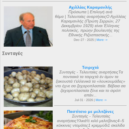
Αχιλλέας Καραμανλής
Πρόσωπα | Επιλογή ανά
θέμα | Τελευταίες αναρτήσειςΟ Αχιλλέας
Καραμανλής (Πρώτη Σερρών, 27
Δεκεμβρίου 1929) είναι Έλληνας
πολιτικός, πρώην βουλευτής της
Εθνικής Ριζοσπαστικής...
Dec-27 - 2025 |
More ->
Συνταγές
Τσιριχτά
Συνταγές - Τελευταίες αναρτήσειςΤα
ποντιακά τα τσιριχτά έν άμον τα
ξακουστά τ'ελλενικά τα «λουκουμάδες»
ντο έχνε σα ζαχαροπλαστεία. Βέβαια σα
ζαχαροπλαστεία ξ̌ύνε και το σιρόπ
απάν...
Jul-31 - 2026 |
More ->
Παστίτσιο με μελιτζάνες
Συνταγές - Τελευταίες
αναρτήσειςΥλικά½ κιλό μελιτζάνες4–5
κόκκινες ντομάτες1 κρεμμύδι1 σκελίδα