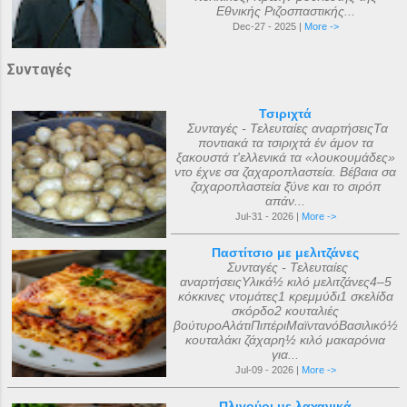
Εθνικής Ριζοσπαστικής...
Dec-27 - 2025 |
More ->
Συνταγές
Τσιριχτά
Συνταγές - Τελευταίες αναρτήσειςΤα
ποντιακά τα τσιριχτά έν άμον τα
ξακουστά τ'ελλενικά τα «λουκουμάδες»
ντο έχνε σα ζαχαροπλαστεία. Βέβαια σα
ζαχαροπλαστεία ξ̌ύνε και το σιρόπ
απάν...
Jul-31 - 2026 |
More ->
Παστίτσιο με μελιτζάνες
Συνταγές - Τελευταίες
αναρτήσειςΥλικά½ κιλό μελιτζάνες4–5
κόκκινες ντομάτες1 κρεμμύδι1 σκελίδα
σκόρδο2 κουταλιές
βούτυροΑλάτιΠιπέριΜαϊντανόΒασιλικό½
κουταλάκι ζάχαρη½ κιλό μακαρόνια
για...
Jul-09 - 2026 |
More ->
Πλιγούρι με λαχανικά