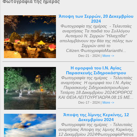
Φωτογραφία της ημέρας
Άποψη των Σερρών, 20 Δεκεμβρίου
2024
Φωτογραφία της ημέρας - Τελευταίες
αναρτήσεις Τα παιδιά του Συλλόγου
Αυτισμού Ν. Σερρών "Ηλιαχτίδα"
απολαμβάνουν την θέα της πόλης των
Σερρών από το
Citizen.ΦωτογραφίαMarianthi...
Dec-21 - 2024 |
More ->
Η ομορφιά του Ι.Ν. Αγίας
Παρασκευής Σιδηροκάστρου
Φωτογραφία της ημέρας - Τελευταίες
αναρτήσεις Η ομορφιά του Ι.Ν. Αγίας
Παρασκευής ΣιδηροκάστρουΑύριο
Τετάρτη 18 Δεκεμβρίου 2024ΟΡΘΡΟΣ
ΚΑΙ ΘΕΙΑ ΛΕΙΤΟΥΡΓΙΑΩΡΑ 08:15 ΜΕ...
Dec-17 - 2024 |
More ->
Άποψη της λίμνης Κερκίνης, 12
Δεκεμβρίου 2024
Φωτογραφία της ημέρας - Τελευταίες
αναρτήσεις Άποψη της λίμνης Κερκίνης,
12 Δεκεμβρίου 2024ΦωτογραφίαPetros