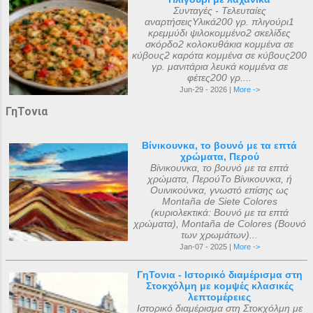
Συνταγές - Τελευταίες
αναρτήσειςΥλικά200 γρ. πλιγούρι1
κρεμμύδι ψιλοκομμένο2 σκελίδες
σκόρδο2 κολοκυθάκια κομμένα σε
κύβους2 καρότα κομμένα σε κύβους200
γρ. μανιτάρια λευκά κομμένα σε
φέτες200 γρ....
Jun-29 - 2026 |
More ->
ΓηΤονια
Βίνικουνκα, το βουνό με τα επτά
χρώματα, Περού
Βίνικουνκα, το βουνό με τα επτά
χρώματα, ΠερούΤο Βίνικουνκα, ή
Ουινικούνκα, γνωστό επίσης ως
Montaña de Siete Colores
(κυριολεκτικά: Βουνό με τα επτά
χρώματα), Montaña de Colores (Βουνό
των χρωμάτων)...
Jan-07 - 2025 |
More ->
ΓηΤονια - Ιστορικό διαμέρισμα στη
Στοκχόλμη με κομψές κλασικές
λεπτομέρειες
Ιστορικό διαμέρισμα στη Στοκχόλμη με