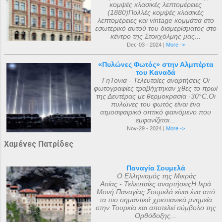
κομψές κλασικές λεπτομέρειες
(1880)Πολλές κομψές κλασικές
λεπτομέρειες και vintage κομμάτια στο
εσωτερικό αυτού του διαμερίσματος στο
κέντρο της Στοκχόλμης μας...
Dec-03 - 2024 |
More ->
«Πυλώνες Φωτός» στην Αλμπέρτα
του Καναδά
ΓηΤονια - Τελευταίες αναρτήσεις Οι
φωτογραφίες τραβήχτηκαν χθες το πρωί
της Δευτέρας με θερμοκρασία -30°C.Οι
πυλώνες του φωτός είναι ένα
ατμοσφαιρικό οπτικό φαινόμενο που
εμφανίζεται...
Nov-29 - 2024 |
More ->
Χαμένες Πατρίδες
Παναγία Σουμελά
Ο Ελληνισμός της Μικράς
Ασίας - Τελευταίες αναρτήσειςΗ Ιερά
Μονή Παναγίας Σουμελά είναι ένα από
τα πιο σημαντικά χριστιανικά μνημεία
στην Τουρκία και αποτελεί σύμβολο της
Ορθόδοξης...