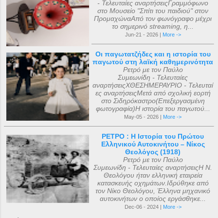
- Τελευταίες αναρτήσειςΓραμμόφωνο
στο Μουσείο "Σπίτι του παιδιού" στον
ΠρομαχώναΑπό τον φωνόγραφο μέχρι
το σημερινό streaming, η...
Jun-21 - 2026 |
More ->
Οι παγωτατζήδες και η ιστορία του
παγωτού στη λαϊκή καθημερινότητα
Ρετρό με τον Παύλο
Συμεωνίδη - Τελευταίες
αναρτήσειςΧΘΕΣΗΜΕΡΑΥΡΙΟ - Τελευταί
ες αναρτήσειςΜετά από σχολική εορτή
στο Σιδηρόκαστρο(Επεξεργασμένη
φωτογραφία)Η ιστορία του παγωτού...
May-05 - 2026 |
More ->
ΡΕΤΡΟ : Η Ιστορία του Πρώτου
Ελληνικού Αυτοκινήτου – Νίκος
Θεολόγος (1918)
Ρετρό με τον Παύλο
Συμεωνίδη - Τελευταίες αναρτήσειςΗ Ν.
Θεολόγου ήταν ελληνική εταιρεία
κατασκευής οχημάτων.Ιδρύθηκε από
τον Νίκο Θεολόγου, Έλληνα μηχανικό
αυτοκινήτων ο οποίος εργάσθηκε...
Dec-06 - 2024 |
More ->