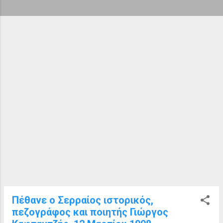
ή
σ
ε
ι
ς
Πέθανε ο Σερραίος ιστορικός,
πεζογράφος και ποιητής Γιώργος