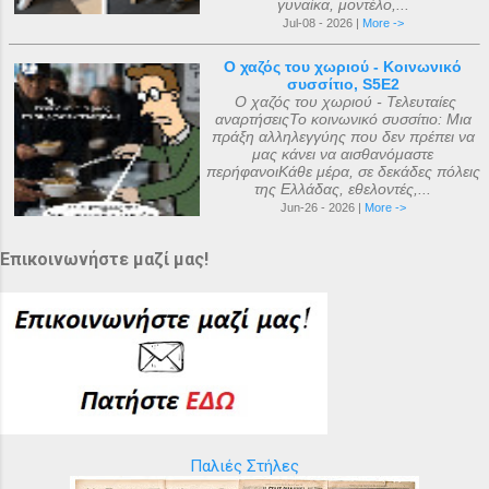
γυναίκα, μοντέλο,...
Jul-08 - 2026 |
More ->
Ο χαζός του χωριού - Κοινωνικό
συσσίτιο, S5E2
Ο χαζός του χωριού - Τελευταίες
αναρτήσειςΤο κοινωνικό συσσίτιο: Μια
πράξη αλληλεγγύης που δεν πρέπει να
μας κάνει να αισθανόμαστε
περήφανοιΚάθε μέρα, σε δεκάδες πόλεις
της Ελλάδας, εθελοντές,...
Jun-26 - 2026 |
More ->
Επικοινωνήστε μαζί μας!
Παλιές Στήλες