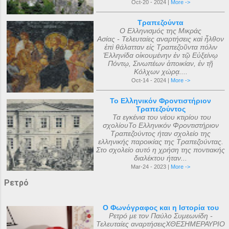
Oct-20 - 2024 |
More ->
Τραπεζούντα
Ο Ελληνισμός της Μικράς
Ασίας - Τελευταίες αναρτήσεις καὶ ἦλθον
ἐπὶ θάλατταν εἰς Τραπεζοῦντα πόλιν
Ἑλληνίδα οἰκουμένην ἐν τῷ Εὐξείνῳ
Πόντῳ, Σινωπέων ἀποικίαν, ἐν τῇ
Κόλχων χώρᾳ....
Oct-14 - 2024 |
More ->
Το Ελληνικόν Φροντιστήριον
Τραπεζούντος
Τα εγκένια του νέου κτιρίου του
σχολίουΤο Ελληνικόν Φροντιστήριον
Τραπεζούντος ήταν σχολείο της
ελληνικής παροικίας της Τραπεζούντας.
Στο σχολείο αυτό η χρήση της ποντιακής
διαλέκτου ήταν...
Mar-24 - 2023 |
More ->
Ρετρό
Ο Φωνόγραφος και η Ιστορία του
Ρετρό με τον Παύλο Συμεωνίδη -
Τελευταίες αναρτήσειςΧΘΕΣΗΜΕΡΑΥΡΙΟ