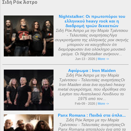
Σιδή Ρόκ Άστρο
Nightstalker: Οι πρωτοπόροι του
ελληνικού heavy rock και η
διαδρομή τριών δεκαετιών
Σιδή Ρόκ Άστρο με την Μαρία Τρέντσιου
- Τελευταίες αναρτήσειςΛίγα
συγκροτήματα της ελληνικής ροκ σκηνής
μπορούν να καυχηθούν ότι
διαμόρφωσαν ένα ολόκληρο μουσικό
ρεύμα. Οι Nightstalker ανήκουν...
Jun-13 - 2026 |
More ->
Αφιέρωμα : Iron Maiden
Σιδή Ρόκ Άστρο με την Μαρία
Τρέντσιου - Τελευταίες αναρτήσειςΟι
Iron Maiden είναι ένα αγγλικό heavy
metal συγκρότημα, που ιδρύθηκε στο
Leyton του Ανατολικού Λονδίνου το
1975 από τον...
Feb-09 - 2026 |
More ->
Panx Romana : Παιδιά στα όπλα...
Σιδή Ρόκ Άστρο με την Μαρία
Τρέντσιου - Τελευταίες αναρτήσειςΟι
Panx Romana αποτελούν ένα από τα