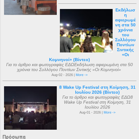
Εκδήλωσ
η
αφιερωμέ
νη στα 50
χρόνια
του
Συλλόγου
Ποντίων
Σιντικής
«Οι
Κομνηνοί» (Βίντεο)
Για το άρθρο και φωτογραφίες ΕΔΩΕκδήλωση αφιερωμένη στα 50
χρόνια του Συλλόγου Ποντίων Σιντικής «Οι Κομνηνοί»
Aug-02 - 2026 |
More ->
8 Wake Up Festival στη Κοίμηση, 31
Ιουλίου 2026 (Βίντεο)
Για το άρθρο και φωτογραφίες ΕΔΩ8
Wake Up Festival στη Κοίμηση, 31
Ιουλίου 2026
Aug-01 - 2026 |
More ->
Πρόσωπα