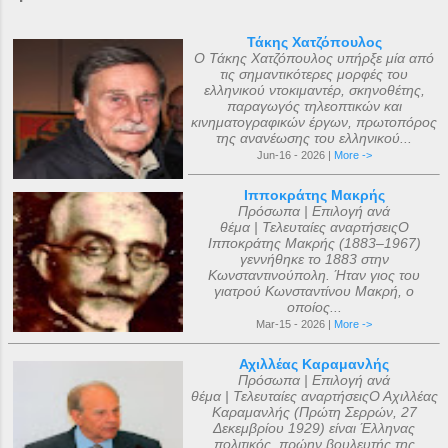
Τάκης Χατζόπουλος
Ο Τάκης Χατζόπουλος υπήρξε μία από
τις σημαντικότερες μορφές του
ελληνικού ντοκιμαντέρ, σκηνοθέτης,
παραγωγός τηλεοπτικών και
κινηματογραφικών έργων, πρωτοπόρος
της ανανέωσης του ελληνικού...
Jun-16 - 2026 |
More ->
Ιπποκράτης Μακρής
Πρόσωπα | Επιλογή ανά
θέμα | Τελευταίες αναρτήσειςΟ
Ιπποκράτης Μακρής (1883–1967)
γεννήθηκε το 1883 στην
Κωνσταντινούπολη. Ήταν γιος του
γιατρού Κωνσταντίνου Μακρή, ο
οποίος...
Mar-15 - 2026 |
More ->
Αχιλλέας Καραμανλής
Πρόσωπα | Επιλογή ανά
θέμα | Τελευταίες αναρτήσειςΟ Αχιλλέας
Καραμανλής (Πρώτη Σερρών, 27
Δεκεμβρίου 1929) είναι Έλληνας
πολιτικός, πρώην βουλευτής της