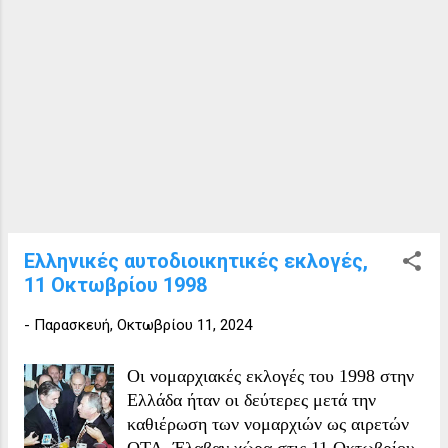
Βυζαντινής Μουσικής και Αγιογραφίας,
Φωτιάδου Τανταλάκη (ΠΑ.ΣΟ.Κ.) 50,60% Δήμος
Παιδική Ορχήστρα - Χορωδία και Σχολή
Βισαλτίας: Γ. Βασιλούδης (Ν.Δ.) 51,38% Δήμος Κ.
Γονέων.
Μητρουσίου: Δ. Ματθιουδάκης (Ν.Δ.) 50,27% Δήμος
Κερκίνης: Δ. Γεωργάκης (ΠΑ.ΣΟ.Κ.) 53,59% Δήμος
Κορμίστας: Δ. Τσιακιρίδης (Ν.Δ.) 52,72% Δήμος
Λευκώνα: Σ. Φωτιάδης (ΠΑ.ΣΟ.Κ.) 53,82% Δήμος
Πετριτσίου: Α. Μαυρίδου (ΠΑ.ΣΟ.Κ.) 52,78% Δήμος
Πρώτης: Β. Τσιουτσιούλης (ΠΑ.ΣΟ.Κ.) 50,98%
Δήμος Ροδολίβους: Κ. Τσιρογιάννης (ΠΑ.ΣΟ.Κ.)
53,20% Δήμος Σιδηροκάστρου: Μ. Δωδακόπουλος
(ΠΑ.ΣΟ.Κ.) 52,97% Δήμος Σκοτο...
Ελληνικές αυτοδιοικητικές εκλογές,
11 Οκτωβρίου 1998
-
Παρασκευή, Οκτωβρίου 11, 2024
Οι νομαρχιακές εκλογές του 1998 στην
Ελλάδα ήταν οι δεύτερες μετά την
καθιέρωση των νομαρχιών ως αιρετών
ΟΤΑ. Έλαβαν χώρα στις 11 Οκτωβρίου