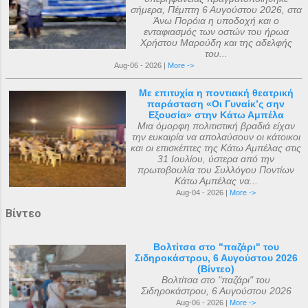
σήμερα, Πέμπτη 6 Αυγούστου 2026, στα
Άνω Πορόια η υποδοχή και ο
ενταφιασμός των οστών του ήρωα
Χρήστου Μαρούδη και της αδελφής
του...
Aug-06 - 2026 |
More ->
Με επιτυχία η ποντιακή θεατρική
παράσταση «Οι Γυναίκ’ς σην
Εξουσία» στην Κάτω Αμπέλα
Μια όμορφη πολιτιστική βραδιά είχαν
την ευκαιρία να απολαύσουν οι κάτοικοι
και οι επισκέπτες της Κάτω Αμπέλας στις
31 Ιουλίου, ύστερα από την
πρωτοβουλία του Συλλόγου Ποντίων
Κάτω Αμπέλας να...
Aug-04 - 2026 |
More ->
Βίντεο
Βολτίτσα στο "παζάρι" του
Σιδηροκάστρου, 6 Αυγούστου 2026
(Βίντεο)
Βολτίτσα στο "παζάρι" του
Σιδηροκάστρου, 6 Αυγούστου 2026
Aug-06 - 2026 |
More ->