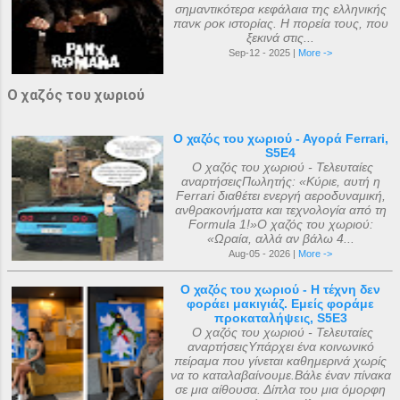
σημαντικότερα κεφάλαια της ελληνικής
πανκ ροκ ιστορίας. Η πορεία τους, που
ξεκινά στις...
Sep-12 - 2025 |
More ->
Ο χαζός του χωριού
Ο χαζός του χωριού - Αγορά Ferrari,
S5E4
Ο χαζός του χωριού - Τελευταίες
αναρτήσειςΠωλητής: «Κύριε, αυτή η
Ferrari διαθέτει ενεργή αεροδυναμική,
ανθρακονήματα και τεχνολογία από τη
Formula 1!»Ο χαζός του χωριού:
«Ωραία, αλλά αν βάλω 4...
Aug-05 - 2026 |
More ->
Ο χαζός του χωριού - Η τέχνη δεν
φοράει μακιγιάζ. Εμείς φοράμε
προκαταλήψεις, S5E3
Ο χαζός του χωριού - Τελευταίες
αναρτήσειςΥπάρχει ένα κοινωνικό
πείραμα που γίνεται καθημερινά χωρίς
να το καταλαβαίνουμε.Βάλε έναν πίνακα
σε μια αίθουσα. Δίπλα του μια όμορφη