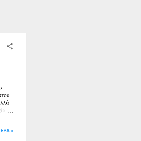
ω
στου
αλλά
χία η
ΕΡΑ »
ής