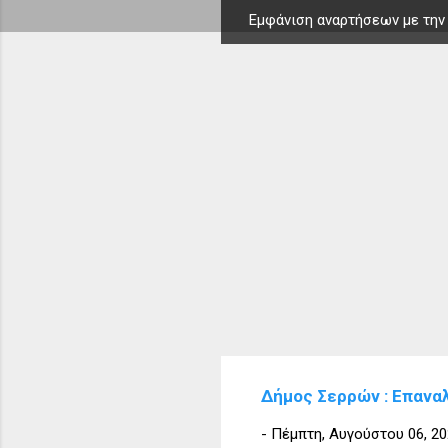
Εμφάνιση αναρτήσεων με την
Α
ν
α
ρ
τ
ή
σ
ε
ι
ς
Δήμος Σερρών : Επαναλ
-
Πέμπτη, Αυγούστου 06, 2