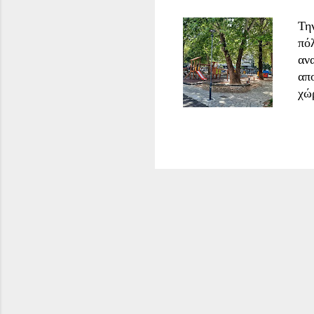
Τη
πό
αν
απ
χώ
ίδ
ελ
πρ
δι
ακ
εκ
δη
πο
με
χρ
δή
επα