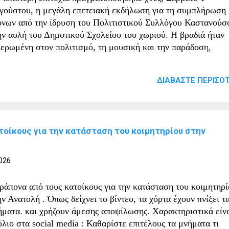
 εκδήλωσης και αποδεικν...
γούστου, η μεγάλη επετειακή εκδήλωση για τη συμπλήρωση
όνων από την ίδρυση του Πολιτιστικού Συλλόγου Καστανούσ
ην αυλή του Δημοτικού Σχολείου του χωριού. Η βραδιά ήταν
ιερωμένη στον πολιτισμό, τη μουσική και την παράδοση,
γκεντρώνοντας κατοίκους, φίλους του συλλόγου και επισκέπτ
υ τίμησαν με την παρουσία τους τη σημαντική αυτή επέτειο. 
ΔΙΑΒΆΣΤΕ ΠΕΡΙΣΌΤ
υσικό πρόγραμμα κράτησε αμείωτο το ενδιαφέρον του κοινού
υς Βασίλη Τοπαλίδη, Γαβριήλ Σιδηρόπουλο και Πέλα Νικολα
 χαρίζουν μοναδικές ερμηνείες, πλαισιωμένοι από εξαιρετικού
υσικούς. Οι παραδοσιακοί ήχοι και το γλέντι δημιούργησαν μ
τοίκους για την κατάσταση του κοιμητηρίου στην
στή ατμόσφαιρα, αντάξια της ιστορίας και της προσφοράς του
λλόγου. Η εκδήλωση αποτέλεσε έναν ξεχωριστό σταθμό για 
λιτιστικό Σύλλογο Καστανούσσας, ο οποίος εδώ και τρεις
026
καετίες συμβάλλει ενεργά στη διατήρηση και την ανάδειξη τη
λιτιστικής κληρονομιάς του τόπου. Το Διοικητικό Συμβούλιο 
ράπονα από τους κατοίκους για την κατάσταση του κοιμητηρ
λλόγου ευχαρίστησε όλους ...
ν Ανατολή . Όπως δείχνει το βίντεο, τα χόρτα έχουν πνίξει τ
ήματα. και χρήζουν άμεσης αποψίλωσης. Χαρακτηριστικά είνα
λιο στα social media : Καθαρίστε επιτέλους τα μνήματα τι