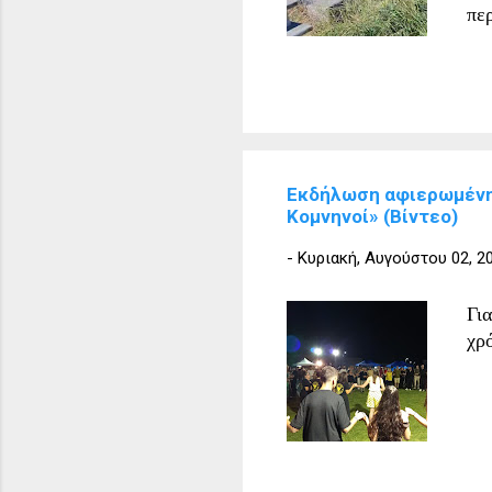
πε
επ
Εκδήλωση αφιερωμένη 
Κομνηνοί» (Βίντεο)
-
Κυριακή, Αυγούστου 02, 2
Γι
χρ