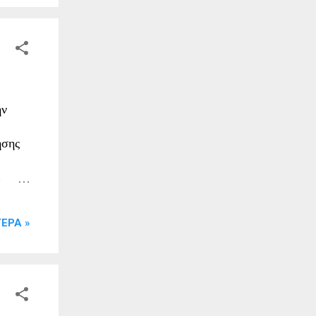
ουνά
τίες
τα
ακός
νειάς
ην
ση την
ησης
.
ΕΡΑ »
του
26-
γεία