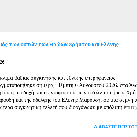
μός των οστών των Ηρώων Χρήστου και Ελένης
026
 κλίμα βαθιάς συγκίνησης και εθνικής υπερηφάνειας
αγματοποιήθηκε σήμερα, Πέμπτη 6 Αυγούστου 2026, στα Άν
ρόια η υποδοχή και ο ενταφιασμός των οστών του ήρωα Χρή
ρούδη και της αδελφής του Ελένης Μαρούδη, σε μια σεμνή 
ιαίτερα συγκινητική τελετή που διοργάνωσε με απόλυτη επιτυ
πική Κοινότητα Άνω Ποροΐων. Ο Χρήστος Μαρούδης έπεσε
ωικά μαχόμενος τον Απρίλιο του 1941, υπερασπιζόμενος την
ΔΙΑΒΆΣΤΕ ΠΕΡΙΣΌΤ
τρίδα στα οχυρά του Μπέλλες κατά τη διάρκεια της γερμανικ
σβολής. Η αδελφή του, Ελένη Μαρούδη, υπηρέτησε την ίδια