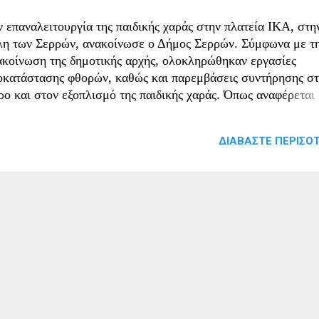
ν επαναλειτουργία της παιδικής χαράς στην πλατεία ΙΚΑ, στη
λη των Σερρών, ανακοίνωσε ο Δήμος Σερρών. Σύμφωνα με τ
ακοίνωση της δημοτικής αρχής, ολοκληρώθηκαν εργασίες
οκατάστασης φθορών, καθώς και παρεμβάσεις συντήρησης σ
ρο και στον εξοπλισμό της παιδικής χαράς. Όπως αναφέρεται
ια ανακοίνωση, ολοκληρώθηκε επίσης η προβλεπόμενη διαδικ
έγχου και πιστοποίησης των οργάνων, σύμφωνα με τις ισχύο
ΔΙΑΒΆΣΤΕ ΠΕΡΙΣΌΤ
οδιαγραφές ασφαλείας, με αποτέλεσμα ο χώρος να είναι και π
αθέσιμος για χρήση από το κοινό. Ο Δήμος Σερρών επισημαίν
όμη ότι συνεχίζει τις παρεμβάσεις συντήρησης, αναβάθμισης 
συγχρονισμού δημόσιων χώρων, με στόχο –όπως αναφέρει– τ
μιουργία ασφαλών και λειτουργικών χώρων αναψυχής για του
λίτες. Στην ανακοίνωση δεν περιλαμβάνονται πληροφορίες σχ
 τη διάρκεια των εργασιών, το κόστος των παρεμβάσεων ή το
ονοδιάγραμμα αντίστοιχων εργασιών σε άλλες παιδικές χαρές
μου. Δήμος Σερρών : Ολοκληρώθηκαν οι εργασίες και
ναλειτουργεί η ...