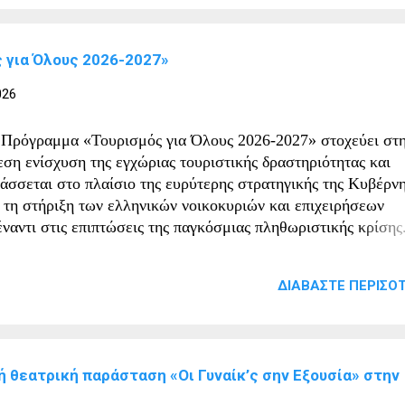
ρίοδο ως εθελόντρια του Ελληνικού Ερυθρού Σταυρού στα β
υ Μπέλλες, προσφέροντας πολύτιμες υπηρεσίες στους τραυμα
 για Όλους 2026-2027»
ι στους υπερασπιστές της περιοχής. Η μεταφορά των οστών σ
ω Πορόια πραγματοποιήθηκε έπειτα από αίτημα του Δήμου
026
ντικής προς τον Δήμο Αθηναίων, όπου βρισκόταν ο οικογενει
φος των δύο ηρώων, και σύμφωνα με την επιθυμία της οικογέ
 Πρόγραμμα «Τουρισμός για Όλους 2026-2027» στοχεύει στ
υς να αναπαυθούν στον τόπο όπου υπηρέτησαν με αυταπάρνη
εση ενίσχυση της εγχώριας τουριστικής δραστηριότητας και
ρίδα. Ιδιαίτερα συγκινητική...
τάσσεται στο πλαίσιο της ευρύτερης στρατηγικής της Κυβέρν
α τη στήριξη των ελληνικών νοικοκυριών και επιχειρήσεων
έναντι στις επιπτώσεις της παγκόσμιας πληθωριστικής κρίσης
μοσιεύθηκε στην Εφημερίδα της Κυβερνήσεως με Aρ.
562/15.06.2026 η Κοινή Υπουργική Απόφαση και η υπ’ αρ.
ΔΙΑΒΆΣΤΕ ΠΕΡΙΣΌΤ
354/24.06.2026 τροποποίηση αυτής με όλες τις λεπτομέρειες 
ογράμματος Τουρισμός για Όλους έτους 2026-2027 του
ουργείου Τουρισμού με φορέα υλοποίησης την Κοινωνία της
ηροφορίας Μ.Α.Ε. Το Πρόγραμμα «Τουρισμός για Όλους 20
ή θεατρική παράσταση «Οι Γυναίκ’ς σην Εξουσία» στην
27» του Υπουργείου Τουρισμού, σε συνεργασία με τα Υπουρ
κονομίας και Οικονομικών, Ανάπτυξης και Ψηφιακής