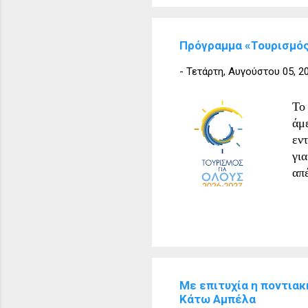
πε
το
Πρόγραμμα «Τουρισμός
κα
Άν
-
Τετάρτη, Αυγούστου 05, 2
Σι
τά
Το
το
άμ
πατ
εν
γι
απ
Δη
11
12
Πρ
Υπ
Πλ
Με επιτυχία η ποντιακ
20
Κάτω Αμπέλα
Οι