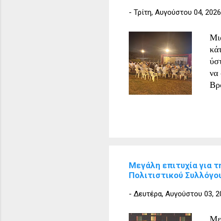
Δι
-
Τρίτη, Αυγούστου 04, 2026
το
ευ
Μι
ελ
κάτ
της
ύσ
να
Βρ
πο
γέλ
πον
ερ
κο
Σύ
Μεγάλη επιτυχία για 
ευ
Πολιτιστικού Συλλόγο
Φά
πα
-
Δευτέρα, Αυγούστου 03, 2
δι
πο
Με