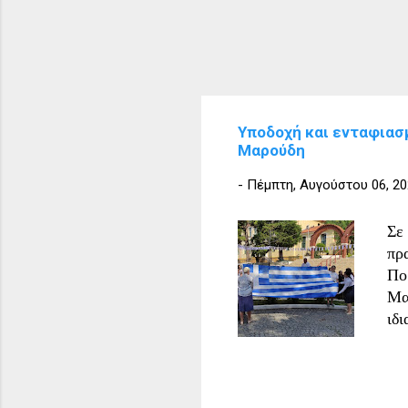
Υποδοχή και ενταφιασ
Μαρούδη
-
Πέμπτη, Αυγούστου 06, 2
Σε
πρ
Πο
Μα
ιδ
Το
ηρ
πα
ει