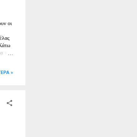
υν οι
εις
έλας
 Κάτω
α την
ονο
ΕΡΑ »
κόσμο
 χώρο