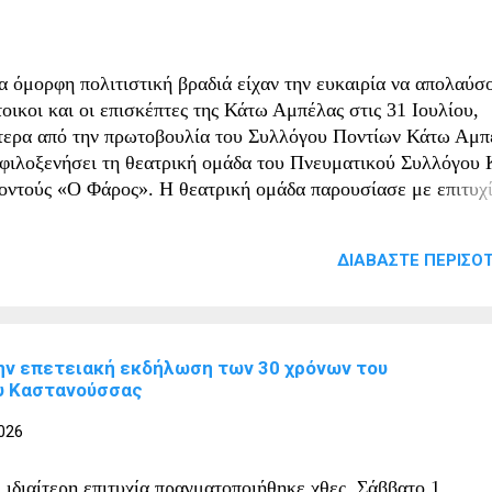
ακυβέρνησης στοχεύει στην άμεση ενίσχυση της εγχώριας
υριστικής δραστηριότητας και εντάσσεται στο πλαίσιο της
ρύτερης στρατηγικής της Κυβέρνησης για τη στήριξη των
α όμορφη πολιτιστική βραδιά είχαν την ευκαιρία να απολαύσο
ληνικών νοικοκυριών και επιχειρήσεων απέναντι στις επιπτώσ
οικοι και οι επισκέπτες της Κάτω Αμπέλας στις 31 Ιουλίου,
 π...
τερα από την πρωτοβουλία του Συλλόγου Ποντίων Κάτω Αμπ
 φιλοξενήσει τη θεατρική ομάδα του Πνευματικού Συλλόγου
οντούς «Ο Φάρος». Η θεατρική ομάδα παρουσίασε με επιτυχί
ντιακή κωμωδία «Οι Γυναίκ’ς σην Εξουσία» , χαρίζοντας άφθ
ιο, συγκίνηση και στιγμές που ανέδειξαν τη ζωντάνια της
ΔΙΑΒΆΣΤΕ ΠΕΡΙΣΌΤ
τιακής διαλέκτου και της πολιτιστικής μας κληρονομιάς. Οι
μηνείες των ηθοποιών κέρδισαν το θερμό χειροκρότημα του
ινού, το οποίο αγκάλιασε με ενθουσιασμό την παράσταση. Ο
λλογος Ποντίων Κάτω Αμπέλας εξέφρασε τις θερμές του
την επετειακή εκδήλωση των 30 χρόνων του
χαριστίες προς τον Πνευματικό Σύλλογο Κάτω Βροντούς «Ο
υ Καστανούσσας
ρος» για την εξαιρετική συνεργασία και την παρουσίαση της
ράστασης, καθώς και προς όλους όσοι συνέβαλαν στην άρτια
026
οργάνωση της εκδήλωσης. Ιδιαίτερη αναφορά έγινε και στον 
υ ανταποκρίθηκε στο κάλεσμα του συλλόγου, γεμίζοντας τον
 ιδιαίτερη επιτυχία πραγματοποιήθηκε χθες, Σάββατο 1