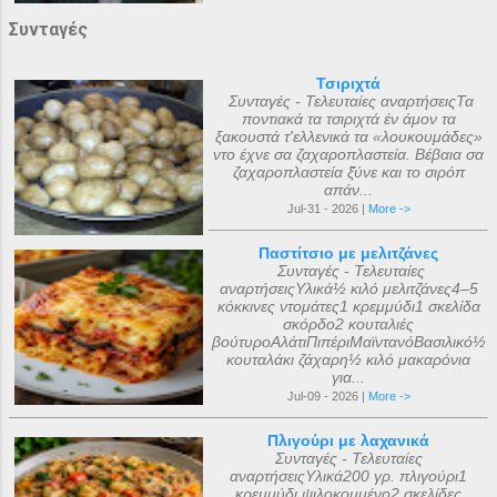
Συνταγές
Τσιριχτά
Συνταγές - Τελευταίες αναρτήσειςΤα
ποντιακά τα τσιριχτά έν άμον τα
ξακουστά τ'ελλενικά τα «λουκουμάδες»
ντο έχνε σα ζαχαροπλαστεία. Βέβαια σα
ζαχαροπλαστεία ξ̌ύνε και το σιρόπ
απάν...
Jul-31 - 2026 |
More ->
Παστίτσιο με μελιτζάνες
Συνταγές - Τελευταίες
αναρτήσειςΥλικά½ κιλό μελιτζάνες4–5
κόκκινες ντομάτες1 κρεμμύδι1 σκελίδα
σκόρδο2 κουταλιές
βούτυροΑλάτιΠιπέριΜαϊντανόΒασιλικό½
κουταλάκι ζάχαρη½ κιλό μακαρόνια
για...
Jul-09 - 2026 |
More ->
Πλιγούρι με λαχανικά
Συνταγές - Τελευταίες
αναρτήσειςΥλικά200 γρ. πλιγούρι1
κρεμμύδι ψιλοκομμένο2 σκελίδες