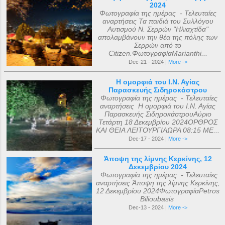
2024
Φωτογραφία της ημέρας - Τελευταίες
αναρτήσεις Τα παιδιά του Συλλόγου
Αυτισμού Ν. Σερρών "Ηλιαχτίδα"
απολαμβάνουν την θέα της πόλης των
Σερρών από το
Citizen.ΦωτογραφίαMarianthi...
Dec-21 - 2024 |
More ->
Η ομορφιά του Ι.Ν. Αγίας
Παρασκευής Σιδηροκάστρου
Φωτογραφία της ημέρας - Τελευταίες
αναρτήσεις Η ομορφιά του Ι.Ν. Αγίας
Παρασκευής ΣιδηροκάστρουΑύριο
Τετάρτη 18 Δεκεμβρίου 2024ΟΡΘΡΟΣ
ΚΑΙ ΘΕΙΑ ΛΕΙΤΟΥΡΓΙΑΩΡΑ 08:15 ΜΕ...
Dec-17 - 2024 |
More ->
Άποψη της λίμνης Κερκίνης, 12
Δεκεμβρίου 2024
Φωτογραφία της ημέρας - Τελευταίες
αναρτήσεις Άποψη της λίμνης Κερκίνης,
12 Δεκεμβρίου 2024ΦωτογραφίαPetros
Bilioubasis
Dec-13 - 2024 |
More ->