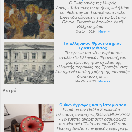
Ο Ελληνισμός της Μικράς
Ασίας - Τελευταίες αναρτήσεις καὶ ἦλθον
ἐπὶ θάλατταν εἰς Τραπεζοῦντα πόλιν
Ἑλληνίδα οἰκουμένην ἐν τῷ Εὐξείνῳ
Πόντῳ, Σινωπέων ἀποικίαν, ἐν τῇ
Κόλχων χώρᾳ....
Oct-14 - 2024 |
More ->
Το Ελληνικόν Φροντιστήριον
Τραπεζούντος
Τα εγκένια του νέου κτιρίου του
σχολίουΤο Ελληνικόν Φροντιστήριον
Τραπεζούντος ήταν σχολείο της
ελληνικής παροικίας της Τραπεζούντας.
Στο σχολείο αυτό η χρήση της ποντιακής
διαλέκτου ήταν...
Mar-24 - 2023 |
More ->
Ρετρό
Ο Φωνόγραφος και η Ιστορία του
Ρετρό με τον Παύλο Συμεωνίδη -
Τελευταίες αναρτήσειςΧΘΕΣΗΜΕΡΑΥΡΙΟ
- Τελευταίες αναρτήσειςΓραμμόφωνο
στο Μουσείο "Σπίτι του παιδιού" στον
ΠρομαχώναΑπό τον φωνόγραφο μέχρι