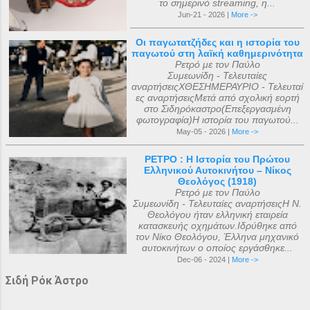
το σημερινό streaming, η...
Jun-21 - 2026 |
More ->
Οι παγωτατζήδες και η ιστορία του
παγωτού στη λαϊκή καθημερινότητα
Ρετρό με τον Παύλο
Συμεωνίδη - Τελευταίες
αναρτήσειςΧΘΕΣΗΜΕΡΑΥΡΙΟ - Τελευταί
ες αναρτήσειςΜετά από σχολική εορτή
στο Σιδηρόκαστρο(Επεξεργασμένη
φωτογραφία)Η ιστορία του παγωτού...
May-05 - 2026 |
More ->
ΡΕΤΡΟ : Η Ιστορία του Πρώτου
Ελληνικού Αυτοκινήτου – Νίκος
Θεολόγος (1918)
Ρετρό με τον Παύλο
Συμεωνίδη - Τελευταίες αναρτήσειςΗ Ν.
Θεολόγου ήταν ελληνική εταιρεία
κατασκευής οχημάτων.Ιδρύθηκε από
τον Νίκο Θεολόγου, Έλληνα μηχανικό
αυτοκινήτων ο οποίος εργάσθηκε...
Dec-06 - 2024 |
More ->
Σιδή Ρόκ Άστρο