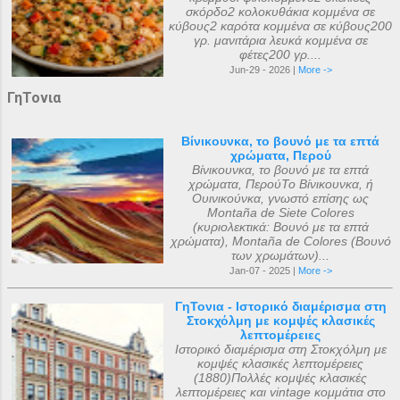
σκόρδο2 κολοκυθάκια κομμένα σε
κύβους2 καρότα κομμένα σε κύβους200
γρ. μανιτάρια λευκά κομμένα σε
φέτες200 γρ....
Jun-29 - 2026 |
More ->
ΓηΤονια
Βίνικουνκα, το βουνό με τα επτά
χρώματα, Περού
Βίνικουνκα, το βουνό με τα επτά
χρώματα, ΠερούΤο Βίνικουνκα, ή
Ουινικούνκα, γνωστό επίσης ως
Montaña de Siete Colores
(κυριολεκτικά: Βουνό με τα επτά
χρώματα), Montaña de Colores (Βουνό
των χρωμάτων)...
Jan-07 - 2025 |
More ->
ΓηΤονια - Ιστορικό διαμέρισμα στη
Στοκχόλμη με κομψές κλασικές
λεπτομέρειες
Ιστορικό διαμέρισμα στη Στοκχόλμη με
κομψές κλασικές λεπτομέρειες
(1880)Πολλές κομψές κλασικές
λεπτομέρειες και vintage κομμάτια στο