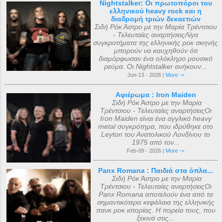
Nightstalker: Οι πρωτοπόροι του
ελληνικού heavy rock και η
διαδρομή τριών δεκαετιών
Σιδή Ρόκ Άστρο με την Μαρία Τρέντσιου
- Τελευταίες αναρτήσειςΛίγα
συγκροτήματα της ελληνικής ροκ σκηνής
μπορούν να καυχηθούν ότι
διαμόρφωσαν ένα ολόκληρο μουσικό
ρεύμα. Οι Nightstalker ανήκουν...
Jun-13 - 2026 |
More ->
Αφιέρωμα : Iron Maiden
Σιδή Ρόκ Άστρο με την Μαρία
Τρέντσιου - Τελευταίες αναρτήσειςΟι
Iron Maiden είναι ένα αγγλικό heavy
metal συγκρότημα, που ιδρύθηκε στο
Leyton του Ανατολικού Λονδίνου το
1975 από τον...
Feb-09 - 2026 |
More ->
Panx Romana : Παιδιά στα όπλα...
Σιδή Ρόκ Άστρο με την Μαρία
Τρέντσιου - Τελευταίες αναρτήσειςΟι
Panx Romana αποτελούν ένα από τα
σημαντικότερα κεφάλαια της ελληνικής
πανκ ροκ ιστορίας. Η πορεία τους, που
ξεκινά στις...