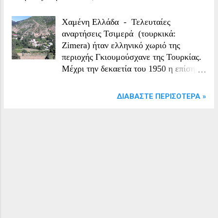
Χαμένη Ελλάδα - Τελευταίες
αναρτήσεις Τσιμερά (τουρκικά:
Ζimera) ήταν ελληνικό χωριό της
περιοχής Γκιουμούσχανε της Τουρκίας.
Μέχρι την δεκαετία του 1950 η επίσημη
ονομασία του χωριού ήταν Τσιμερά
(τουρκικά: Zimera), ενώ σήμερα
ΔΙΑΒΆΣΤΕ ΠΕΡΙΣΌΤΕΡΑ »
λέγεται Αταλάρ και ε ίναι έδρα
κοινότητας η οποία περιλαμβάνει και τα
χωριά Χατς, Αε-Φωκά και Πας-
Μούζενα. Ήταν το μεγαλύτερο χωριό
της περιοχής της Μούζενας, χτισμένη σε
υψόμετρο 1600-1700 μέτρων, κατά
μήκος του ποταμού που φέρει το όνομά
της και ενώνεται με τον ποταμό Γιαγλί-
Ντερέ στα νότια. Είναι περιστοιχισμένη
από ψηλά βουνά που δημιουργούν