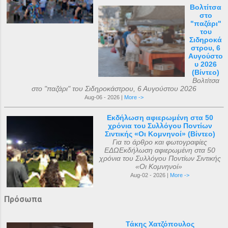
Βολτίτσα
στο
"παζάρι"
του
Σιδηροκά
στρου, 6
Αυγούστο
υ 2026
(Βίντεο)
Βολτίτσα
στο "παζάρι" του Σιδηροκάστρου, 6 Αυγούστου 2026
Aug-06 - 2026 |
More ->
Εκδήλωση αφιερωμένη στα 50
χρόνια του Συλλόγου Ποντίων
Σιντικής «Οι Κομνηνοί» (Βίντεο)
Για το άρθρο και φωτογραφίες
ΕΔΩΕκδήλωση αφιερωμένη στα 50
χρόνια του Συλλόγου Ποντίων Σιντικής
«Οι Κομνηνοί»
Aug-02 - 2026 |
More ->
Πρόσωπα
Τάκης Χατζόπουλος