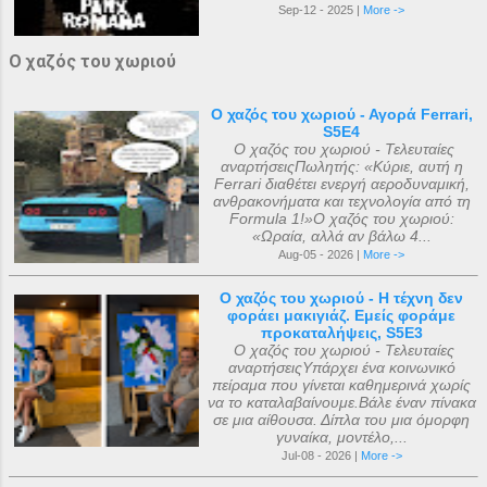
Sep-12 - 2025 |
More ->
Ο χαζός του χωριού
Ο χαζός του χωριού - Αγορά Ferrari,
S5E4
Ο χαζός του χωριού - Τελευταίες
αναρτήσειςΠωλητής: «Κύριε, αυτή η
Ferrari διαθέτει ενεργή αεροδυναμική,
ανθρακονήματα και τεχνολογία από τη
Formula 1!»Ο χαζός του χωριού:
«Ωραία, αλλά αν βάλω 4...
Aug-05 - 2026 |
More ->
Ο χαζός του χωριού - Η τέχνη δεν
φοράει μακιγιάζ. Εμείς φοράμε
προκαταλήψεις, S5E3
Ο χαζός του χωριού - Τελευταίες
αναρτήσειςΥπάρχει ένα κοινωνικό
πείραμα που γίνεται καθημερινά χωρίς
να το καταλαβαίνουμε.Βάλε έναν πίνακα
σε μια αίθουσα. Δίπλα του μια όμορφη
γυναίκα, μοντέλο,...
Jul-08 - 2026 |
More ->