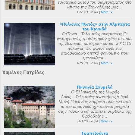
εσωτερικό αυτού του διαμερίσματος στο
κέντρο της Στοκχόλμης μας...
Dec-03 - 2024 |
More ->
«Πυλώνες Φωτός» στην Αλμπέρτα
του Καναδά
ΓηΤονια - Τελευταίες αναρτήσεις Οι
φωτογραφίες τραβήχτηκαν χθες το πρωί
της Δευτέρας με θερμοκρασία -30°C.Οι
πυλώνες του φωτός είναι ένα
ατμοσφαιρικό οπτικό φαινόμενο που
εμφανίζεται...
Nov-29 - 2024 |
More ->
Χαμένες Πατρίδες
Παναγία Σουμελά
Ο Ελληνισμός της Μικράς
Ασίας - Τελευταίες αναρτήσειςΗ Ιερά
Μονή Παναγίας Σουμελά είναι ένα από
τα πιο σημαντικά χριστιανικά μνημεία
στην Τουρκία και αποτελεί σύμβολο της
Ορθόδοξης...
Oct-20 - 2024 |
More ->
Τραπεζούντα