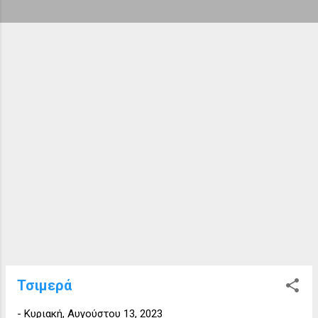
ή
σ
ε
ι
ς
Τσιμερά
-
Κυριακή, Αυγούστου 13, 2023