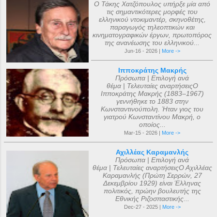
Ο Τάκης Χατζόπουλος υπήρξε μία από
τις σημαντικότερες μορφές του
ελληνικού ντοκιμαντέρ, σκηνοθέτης,
παραγωγός τηλεοπτικών και
κινηματογραφικών έργων, πρωτοπόρος
της ανανέωσης του ελληνικού...
Jun-16 - 2026 |
More ->
Ιπποκράτης Μακρής
Πρόσωπα | Επιλογή ανά
θέμα | Τελευταίες αναρτήσειςΟ
Ιπποκράτης Μακρής (1883–1967)
γεννήθηκε το 1883 στην
Κωνσταντινούπολη. Ήταν γιος του
γιατρού Κωνσταντίνου Μακρή, ο
οποίος...
Mar-15 - 2026 |
More ->
Αχιλλέας Καραμανλής
Πρόσωπα | Επιλογή ανά
θέμα | Τελευταίες αναρτήσειςΟ Αχιλλέας
Καραμανλής (Πρώτη Σερρών, 27
Δεκεμβρίου 1929) είναι Έλληνας
πολιτικός, πρώην βουλευτής της
Εθνικής Ριζοσπαστικής...
Dec-27 - 2025 |
More ->