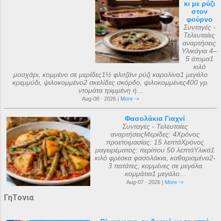
κι με ρύζι
στον
φούρνο
Συνταγές -
Τελευταίες
αναρτήσεις
Υλικάγια 4–
5 άτομα1
κιλό
μοσχάρι, κομμένο σε μερίδες1½ φλιτζάνι ρύζι καρολίνα1 μεγάλο
κρεμμύδι, ψιλοκομμένο2 σκελίδες σκόρδο, ψιλοκομμένες400 γρ.
ντομάτα τριμμένη ή...
Aug-08 - 2026 |
More ->
Φασολάκια Γιαχνί
Συνταγές - Τελευταίες
αναρτήσειςΜερίδες: 4Χρόνος
προετοιμασίας: 15 λεπτάΧρόνος
μαγειρέματος: περίπου 50 λεπτάΥλικά1
κιλό φρέσκα φασολάκια, καθαρισμένα2-
3 πατάτες, κομμένες σε μεγάλα
κομμάτια1 μεγάλο...
Aug-07 - 2026 |
More ->
ΓηΤονια