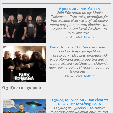
Αφιέρωμα : Iron Maiden
Σιδή Ρόκ Άστρο με την Μαρία
Τρέντσιου - Τελευταίες αναρτήσειςΟι
Iron Maiden είναι ένα αγγλικό heavy
metal συγκρότημα, που ιδρύθηκε στο
Leyton του Ανατολικού Λονδίνου το
1975 από τον...
Feb-09 - 2026 |
More ->
Panx Romana : Παιδιά στα όπλα...
Σιδή Ρόκ Άστρο με την Μαρία
Τρέντσιου - Τελευταίες αναρτήσειςΟι
Panx Romana αποτελούν ένα από τα
σημαντικότερα κεφάλαια της ελληνικής
πανκ ροκ ιστορίας. Η πορεία τους, που
ξεκινά στις...
Sep-12 - 2025 |
More ->
Ο χαζός του χωριού
Ο χαζός του χωριού - Που είναι τα
UFO κ. Μητσοτάκη; S5E5
Ο χαζός του χωριού - Τελευταίες
αναρτήσειςΑποκλειστική δήλωση του