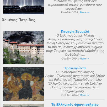
πυλώνες του φωτός είναι ένα
ατμοσφαιρικό οπτικό φαινόμενο που
εμφανίζεται...
Nov-29 - 2024 |
More ->
Χαμένες Πατρίδες
Παναγία Σουμελά
Ο Ελληνισμός της Μικράς
Ασίας - Τελευταίες αναρτήσειςΗ Ιερά
Μονή Παναγίας Σουμελά είναι ένα από
τα πιο σημαντικά χριστιανικά μνημεία
στην Τουρκία και αποτελεί σύμβολο της
Ορθόδοξης...
Oct-20 - 2024 |
More ->
Τραπεζούντα
Ο Ελληνισμός της Μικράς
Ασίας - Τελευταίες αναρτήσεις καὶ ἦλθον
ἐπὶ θάλατταν εἰς Τραπεζοῦντα πόλιν
Ἑλληνίδα οἰκουμένην ἐν τῷ Εὐξείνῳ
Πόντῳ, Σινωπέων ἀποικίαν, ἐν τῇ
Κόλχων χώρᾳ....
Oct-14 - 2024 |
More ->
Το Ελληνικόν Φροντιστήριον