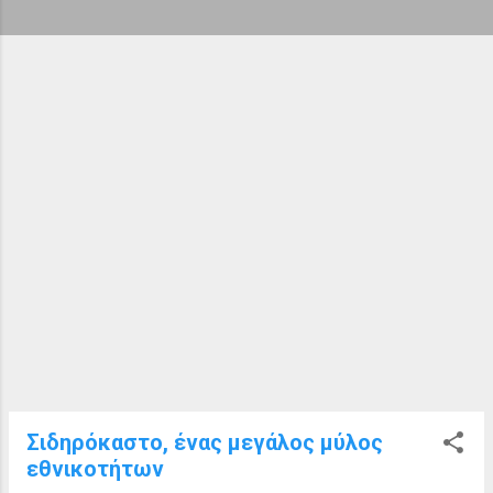
ή
σ
ε
ι
ς
Σιδηρόκαστο, ένας μεγάλος μύλος
εθνικοτήτων