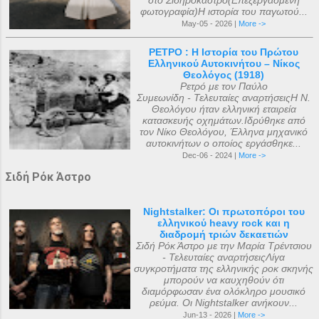
στο Σιδηρόκαστρο(Επεξεργασμένη
φωτογραφία)Η ιστορία του παγωτού...
May-05 - 2026 |
More ->
ΡΕΤΡΟ : Η Ιστορία του Πρώτου
Ελληνικού Αυτοκινήτου – Νίκος
Θεολόγος (1918)
Ρετρό με τον Παύλο
Συμεωνίδη - Τελευταίες αναρτήσειςΗ Ν.
Θεολόγου ήταν ελληνική εταιρεία
κατασκευής οχημάτων.Ιδρύθηκε από
τον Νίκο Θεολόγου, Έλληνα μηχανικό
αυτοκινήτων ο οποίος εργάσθηκε...
Dec-06 - 2024 |
More ->
Σιδή Ρόκ Άστρο
Nightstalker: Οι πρωτοπόροι του
ελληνικού heavy rock και η
διαδρομή τριών δεκαετιών
Σιδή Ρόκ Άστρο με την Μαρία Τρέντσιου
- Τελευταίες αναρτήσειςΛίγα
συγκροτήματα της ελληνικής ροκ σκηνής
μπορούν να καυχηθούν ότι
διαμόρφωσαν ένα ολόκληρο μουσικό
ρεύμα. Οι Nightstalker ανήκουν...
Jun-13 - 2026 |
More ->