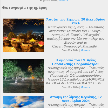
Aug-09 - 2026 |
More ->
Φωτογραφία της ημέρας
Άποψη των Σερρών, 20 Δεκεμβρίου
2024
Φωτογραφία της ημέρας - Τελευταίες
αναρτήσεις Τα παιδιά του Συλλόγου
Αυτισμού Ν. Σερρών "Ηλιαχτίδα"
απολαμβάνουν την θέα της πόλης των
Σερρών από το
Citizen.ΦωτογραφίαMarianthi...
Dec-21 - 2024 |
More ->
Η ομορφιά του Ι.Ν. Αγίας
Παρασκευής Σιδηροκάστρου
Φωτογραφία της ημέρας - Τελευταίες
αναρτήσεις Η ομορφιά του Ι.Ν. Αγίας
Παρασκευής ΣιδηροκάστρουΑύριο
Τετάρτη 18 Δεκεμβρίου 2024ΟΡΘΡΟΣ
ΚΑΙ ΘΕΙΑ ΛΕΙΤΟΥΡΓΙΑΩΡΑ 08:15 ΜΕ...
Dec-17 - 2024 |
More ->
Άποψη της λίμνης Κερκίνης, 12
Δεκεμβρίου 2024
Φωτογραφία της ημέρας - Τελευταίες