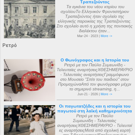
Τραπεζούντος
Τα εγκένια του νέου κτιρίου του
σχολίουΤο Ελληνικόν Φροντιστήριον
Τραπεζούντος ήταν σχολείο της
ελληνικής παροικίας της Τραπεζούντας.
Στο σχολείο αυτό η χρήση της ποντιακής
διαλέκτου ήταν...
Mar-24 - 2023 |
More ->
Ρετρό
Ο Φωνόγραφος και η Ιστορία του
Ρετρό με τον Παύλο Συμεωνίδη -
Τελευταίες αναρτήσειςΧΘΕΣΗΜΕΡΑΥΡΙΟ
- Τελευταίες αναρτήσειςΓραμμόφωνο
στο Μουσείο "Σπίτι του παιδιού" στον
ΠρομαχώναΑπό τον φωνόγραφο μέχρι
το σημερινό streaming, η...
Jun-21 - 2026 |
More ->
Οι παγωτατζήδες και η ιστορία του
παγωτού στη λαϊκή καθημερινότητα
Ρετρό με τον Παύλο
Συμεωνίδη - Τελευταίες
αναρτήσειςΧΘΕΣΗΜΕΡΑΥΡΙΟ - Τελευταί
ες αναρτήσειςΜετά από σχολική εορτή