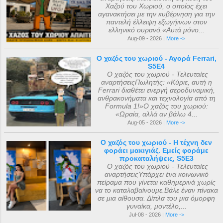
Χαζού του Χωριού, ο οποίος έχει
αγανακτήσει με την κυβέρνηση για την
παντελή έλλειψη εξωγήινων στον
ελληνικό ουρανό.«Αυτά μόνο...
Aug-09 - 2026 |
More ->
Ο χαζός του χωριού - Αγορά Ferrari,
S5E4
Ο χαζός του χωριού - Τελευταίες
αναρτήσειςΠωλητής: «Κύριε, αυτή η
Ferrari διαθέτει ενεργή αεροδυναμική,
ανθρακονήματα και τεχνολογία από τη
Formula 1!»Ο χαζός του χωριού:
«Ωραία, αλλά αν βάλω 4...
Aug-05 - 2026 |
More ->
Ο χαζός του χωριού - Η τέχνη δεν
φοράει μακιγιάζ. Εμείς φοράμε
προκαταλήψεις, S5E3
Ο χαζός του χωριού - Τελευταίες
αναρτήσειςΥπάρχει ένα κοινωνικό
πείραμα που γίνεται καθημερινά χωρίς
να το καταλαβαίνουμε.Βάλε έναν πίνακα
σε μια αίθουσα. Δίπλα του μια όμορφη
γυναίκα, μοντέλο,...
Jul-08 - 2026 |
More ->