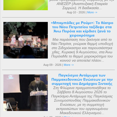
ΑΝΕΣΕΡ (Αναπτυξιακή Εταιρεία
Σερρών). Η διαδικασία...
Aug-10 - 2026 |
More ->
«Μπαμπάδες με Ρούμι»: Το θέατρο
του Νέου Πετριτσίου ταξίδεψε στα
Άνω Πορόια και κέρδισε ξανά το
χειροκρότημα
Μια παράσταση που ξεκίνησε από το
Νέο Πετρίτσι, γνώρισε θερμή υποδοχή
στο Σιδηρόκαστρο και παρουσιάστηκε
χθες, Κυριακή 9 Αυγούστου, στα Άνω
ΠορόιαΜε το θερμό χειροκρότημα του
κοινού να αποτελεί πλέον...
Aug-09 - 2026 |
More ->
Παγκόσμιο Αντάμωμα των
Παμμακεδονικών Ενώσεων με την
συμμετοχή του Δημάρχου Σιντικής
Στη Φλώρινα πραγματοποιήθηκε το
Σάββατο 8 Αυγούστου 2026 το
Παγκόσμιο Αντάμωμα της Παγκόσμιας
Συνομοσπονδίας Παμμακεδονικών
Ενώσεων, με τη συμμετοχή
εκπροσώπων του οργανωμένου
Μακεδονικού Ελληνισμού...