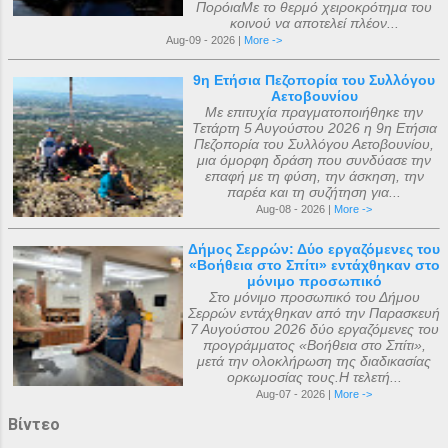
ΠορόιαΜε το θερμό χειροκρότημα του
κοινού να αποτελεί πλέον...
Aug-09 - 2026 |
More ->
9η Ετήσια Πεζοπορία του Συλλόγου
Αετοβουνίου
Με επιτυχία πραγματοποιήθηκε την
Τετάρτη 5 Αυγούστου 2026 η 9η Ετήσια
Πεζοπορία του Συλλόγου Αετοβουνίου,
μια όμορφη δράση που συνδύασε την
επαφή με τη φύση, την άσκηση, την
παρέα και τη συζήτηση για...
Aug-08 - 2026 |
More ->
Δήμος Σερρών: Δύο εργαζόμενες του
«Βοήθεια στο Σπίτι» εντάχθηκαν στο
μόνιμο προσωπικό
Στο μόνιμο προσωπικό του Δήμου
Σερρών εντάχθηκαν από την Παρασκευή
7 Αυγούστου 2026 δύο εργαζόμενες του
προγράμματος «Βοήθεια στο Σπίτι»,
μετά την ολοκλήρωση της διαδικασίας
ορκωμοσίας τους.Η τελετή...
Aug-07 - 2026 |
More ->
Βίντεο