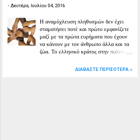
-
Δευτέρα, Ιουλίου 04, 2016
Η αναμόχλευση πληθυσμών δεν έχει
σταματήσει ποτέ και πρώτο εμφανίζετε
μαζί με τα πρώτα ευρήματα που έχουν
να κάνουν με τον άνθρωπο άλλα και τα
ζώα. Το ελληνικό κράτος στην πολιτική
που ακολουθεί όσον αφορά τους
πρόσφυγες και τους μετανάστες στο
ΔΙΑΒΆΣΤΕ ΠΕΡΙΣΌΤΕΡΑ »
παρελθόν, πολλές φορές έχει
τοποθετήσει μεγάλο αριθμό προσφύγων
στην περιοχή του Σιδηροκάστρου. Ο
αριθμός των προσφύγων κάποιες φορές
αποτελούνταν από ανθρώπους
ελληνικής καταγωγής, άλλες όχι. Ακόμη
και στην στην περίπτωση που ο
πληθυσμός των προσφύγων ήταν εν
γένη ελληνικής καταγωγής, μαζί τους