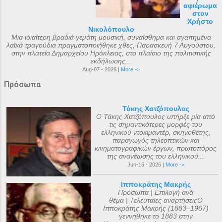
αφιέρωμα
στον
Χρήστο
Νικολόπουλο
Μια ιδιαίτερη βραδιά γεμάτη μουσική, συναίσθημα και αγαπημένα
λαϊκά τραγούδια πραγματοποιήθηκε χθες, Παρασκευή 7 Αυγούστου,
στην πλατεία Δημαρχείου Ηράκλειας, στο πλαίσιο της πολιτιστικής
εκδήλωσης...
Aug-07 - 2026 |
More ->
Πρόσωπα
Τάκης Χατζόπουλος
Ο Τάκης Χατζόπουλος υπήρξε μία από
τις σημαντικότερες μορφές του
ελληνικού ντοκιμαντέρ, σκηνοθέτης,
παραγωγός τηλεοπτικών και
κινηματογραφικών έργων, πρωτοπόρος
της ανανέωσης του ελληνικού...
Jun-16 - 2026 |
More ->
Ιπποκράτης Μακρής
Πρόσωπα | Επιλογή ανά
θέμα | Τελευταίες αναρτήσειςΟ
Ιπποκράτης Μακρής (1883–1967)
γεννήθηκε το 1883 στην