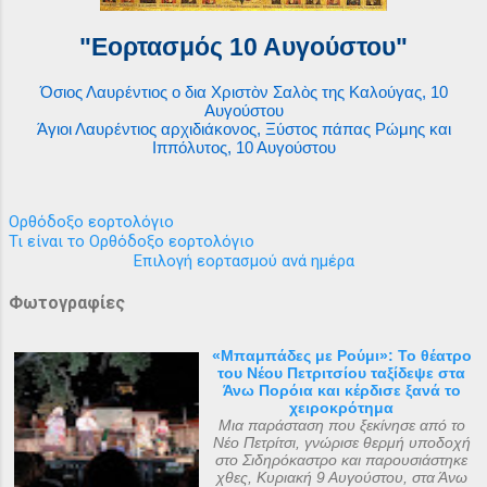
"Εορτασμός 10 Αυγούστου"
Όσιος Λαυρέντιος ο δια Χριστὸν Σαλὸς της Καλούγας, 10
Αυγούστου
Άγιοι Λαυρέντιος αρχιδιάκονος, Ξύστος πάπας Ρώμης και
Ιππόλυτος, 10 Αυγούστου
Ορθόδοξο εορτολόγιο
Τι είναι το Ορθόδοξο εορτολόγιο
Επιλογή εορτασμού ανά ημέρα
Φωτογραφίες
«Μπαμπάδες με Ρούμι»: Το θέατρο
του Νέου Πετριτσίου ταξίδεψε στα
Άνω Πορόια και κέρδισε ξανά το
χειροκρότημα
Μια παράσταση που ξεκίνησε από το
Νέο Πετρίτσι, γνώρισε θερμή υποδοχή
στο Σιδηρόκαστρο και παρουσιάστηκε
χθες, Κυριακή 9 Αυγούστου, στα Άνω