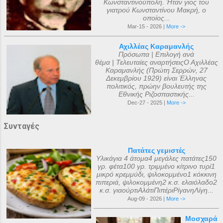
Κωνσταντινούπολη. Ήταν γιος του
γιατρού Κωνσταντίνου Μακρή, ο
οποίος...
Mar-15 - 2026 |
More ->
Αχιλλέας Καραμανλής
Πρόσωπα | Επιλογή ανά
θέμα | Τελευταίες αναρτήσειςΟ Αχιλλέας
Καραμανλής (Πρώτη Σερρών, 27
Δεκεμβρίου 1929) είναι Έλληνας
πολιτικός, πρώην βουλευτής της
Εθνικής Ριζοσπαστικής...
Dec-27 - 2025 |
More ->
Συνταγές
Πατάτες γεμιστές
Υλικάγια 4 άτομα4 μεγάλες πατάτες150
γρ. φέτα100 γρ. τριμμένο κίτρινο τυρί1
μικρό κρεμμύδι, ψιλοκομμένο1 κόκκινη
πιπεριά, ψιλοκομμένη2 κ.σ. ελαιόλαδο2
κ.σ. γιαούρτιΑλάτιΠιπέριΡίγανηΛίγη...
Aug-09 - 2026 |
More ->
Μοσχαρά