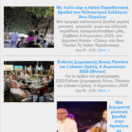
Με πολύ κέφι η Λαϊκή Παραδοσιακή
Βραδιά του Πολιτιστικού Συλλόγου
Άνω Ποροΐων
Μια όμορφη καλοκαιρινή βραδιά γεμάτη
μουσική, τραγούδι, χορό και ελληνική
παράδοση πραγματοποιήθηκε χθες,
Σάββατο 8 Αυγούστου 2026, στο
Δημοτικό Κέντρο «Όαση» στα Άνω
Πορόια.Τη Λαϊκή Παραδοσιακή...
Aug-09 - 2026 |
More ->
Έκθεση ζωγραφικής Άννας Παπάνα
και Lidwien Opheij, 6 Αυγούστου
2026 (Βίντεο)
Για το άρθρο και φωτογραφίες
ΕΔΩΈκθεση ζωγραφικής Άννας Παπάνα
και Lidwien Opheij, 6 Αυγούστου 2026
Aug-08 - 2026 |
More ->
Μια
ξεχωριστή
μουσική
βραδιά
στην
Ηράκλεια
με