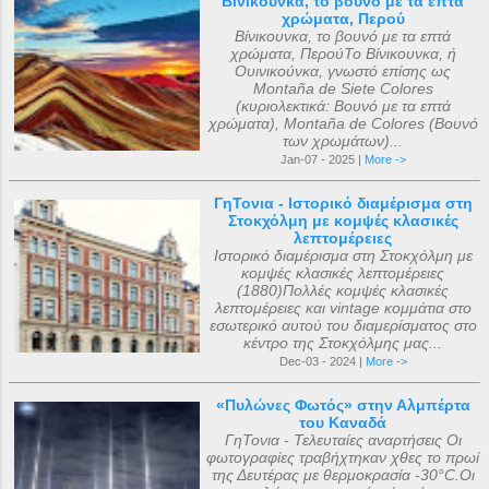
Βίνικουνκα, το βουνό με τα επτά
χρώματα, Περού
Βίνικουνκα, το βουνό με τα επτά
χρώματα, ΠερούΤο Βίνικουνκα, ή
Ουινικούνκα, γνωστό επίσης ως
Montaña de Siete Colores
(κυριολεκτικά: Βουνό με τα επτά
χρώματα), Montaña de Colores (Βουνό
των χρωμάτων)...
Jan-07 - 2025 |
More ->
ΓηΤονια - Ιστορικό διαμέρισμα στη
Στοκχόλμη με κομψές κλασικές
λεπτομέρειες
Ιστορικό διαμέρισμα στη Στοκχόλμη με
κομψές κλασικές λεπτομέρειες
(1880)Πολλές κομψές κλασικές
λεπτομέρειες και vintage κομμάτια στο
εσωτερικό αυτού του διαμερίσματος στο
κέντρο της Στοκχόλμης μας...
Dec-03 - 2024 |
More ->
«Πυλώνες Φωτός» στην Αλμπέρτα
του Καναδά
ΓηΤονια - Τελευταίες αναρτήσεις Οι
φωτογραφίες τραβήχτηκαν χθες το πρωί
της Δευτέρας με θερμοκρασία -30°C.Οι