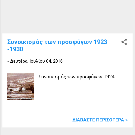
εμπεριείχε και μεγάλο αριθμό
ανθρώπων που δεν έχουν καμία σχέση
με την Ελλάδα (Τούρκοι,
Αρμένιοι,Γεωργιανοί, Βούλγαροι,
Ρουμάνοι, Αγκάθινοι, κτλπ) ή
ανθρώπους ανάμεικτης καταγωγής. Οι
Συνοικισμός των προσφύγων 1923
εντόπιοι στην αρχή αντιδρούν αλλά στην
-1930
συνέχεια οι πληθυσμοί των μεταναστών
απορροφούνται, αναμιγνύονται με τους
-
Δευτέρα, Ιουλίου 04, 2016
ντόπιους.Αυτό συμβαίνει στην περιοχή
μας από αρχαιοτάτων χρόνων μέχρι και
Συνοικισμός των προσφύγων 1924
σήμερα. Η γιαγιά μου είχε 4 νύφες,
όλες τις φώναζε με το όνομα...
ΔΙΑΒΆΣΤΕ ΠΕΡΙΣΌΤΕΡΑ »