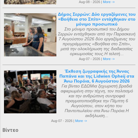
Aug-08 - 2026 |
More ->
Δήμος Σερρών: Δύο εργαζόμενες του
«Βοήθεια στο Σπίτι» εντάχθηκαν στο
μόνιμο προσωπικό
Στο μόνιμο προσωπικό του Δήμου
Σερρών εντάχθηκαν από την Παρασκευή
7 Αυγούστου 2026 δύο εργαζόμενες του
προγράμματος «Βοήθεια στο Σπίτι»,
μετά την ολοκλήρωση της διαδικασίας
ορκωμοσίας τους.Η τελετή...
Aug-07 - 2026 |
More ->
Έκθεση ζωγραφικής της Άννας
Παπάνα και της Lidwien Opheij στα
Άνω Πορόια, 6 Αυγούστου 2026
Για βίντεο ΕΔΩΜια ξεχωριστή βραδιά
αφιερωμένη στην τέχνη, τον πολιτισμό
και την ανθρώπινη συντροφιά
πραγματοποιήθηκε την Πέμπτη 6
Αυγούστου, στον κήπο του
Παντοπωλείου στα Άνω Πορόια.Η
εκδήλωση...
Aug-07 - 2026 |
More ->
Βίντεο