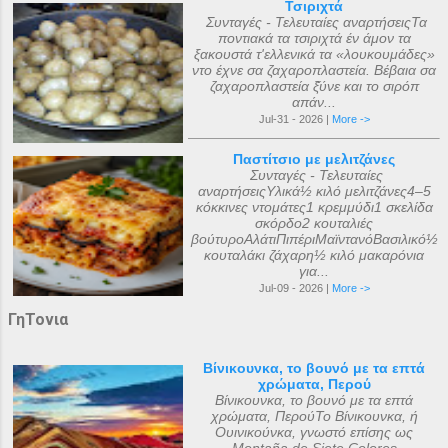
Τσιριχτά
Συνταγές - Τελευταίες αναρτήσειςΤα
ποντιακά τα τσιριχτά έν άμον τα
ξακουστά τ'ελλενικά τα «λουκουμάδες»
ντο έχνε σα ζαχαροπλαστεία. Βέβαια σα
ζαχαροπλαστεία ξ̌ύνε και το σιρόπ
απάν...
Jul-31 - 2026 |
More ->
Παστίτσιο με μελιτζάνες
Συνταγές - Τελευταίες
αναρτήσειςΥλικά½ κιλό μελιτζάνες4–5
κόκκινες ντομάτες1 κρεμμύδι1 σκελίδα
σκόρδο2 κουταλιές
βούτυροΑλάτιΠιπέριΜαϊντανόΒασιλικό½
κουταλάκι ζάχαρη½ κιλό μακαρόνια
για...
Jul-09 - 2026 |
More ->
ΓηΤονια
Βίνικουνκα, το βουνό με τα επτά
χρώματα, Περού
Βίνικουνκα, το βουνό με τα επτά
χρώματα, ΠερούΤο Βίνικουνκα, ή
Ουινικούνκα, γνωστό επίσης ως