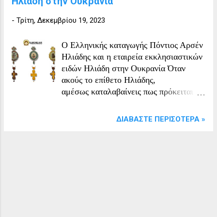
Ηλιάδη στην Ουκρανία
-
Τρίτη, Δεκεμβρίου 19, 2023
Ο Ελληνικής καταγωγής Πόντιος Αρσέν
Ηλιάδης και η εταιρεία εκκλησιαστικών
ειδών Ηλιάδη στην Ουκρανία Όταν
ακούς το επίθετο Ηλιάδης,
αμέσως καταλαβαίνεις πως πρόκειται
για κάποιον άνθρωπο Ελληνικής
καταγωγής, ακόμα φυσικά και στην
ΔΙΑΒΆΣΤΕ ΠΕΡΙΣΌΤΕΡΑ »
Ουκρανία. Οι Έλληνες της Ουκρανίας
είναι η ελληνική εθνική μειονότητα που
κατοικεί στην Ουκρανία,
αναγνωρισμένη επίσημα από το
ουκρανικό κράτος. Η πλειονότητά τους
είναι συγκεντρωμένοι γύρω από την
πόλη της Μαριούπολης. Σύμφωνα με
την Ουκρανική απογραφή του 2001 στην