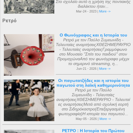
Στο σχολείο αυτό η χρήση της ποντιακής
διαλέκτου ήταν...
Mar-24 - 2023 |
More ->
Ρετρό
Ο Φωνόγραφος και η Ιστορία του
Ρετρό με τον Παύλο Συμεωνίδη -
Τελευταίες αναρτήσειςΧΘΕΣΗΜΕΡΑΥΡΙΟ
- Τελευταίες αναρτήσειςΓραμμόφωνο
στο Μουσείο "Σπίτι του παιδιού" στον
ΠρομαχώναΑπό τον φωνόγραφο μέχρι
το σημερινό streaming, η...
Jun-21 - 2026 |
More ->
Οι παγωτατζήδες και η ιστορία του
παγωτού στη λαϊκή καθημερινότητα
Ρετρό με τον Παύλο
Συμεωνίδη - Τελευταίες
αναρτήσειςΧΘΕΣΗΜΕΡΑΥΡΙΟ - Τελευταί
ες αναρτήσειςΜετά από σχολική εορτή
στο Σιδηρόκαστρο(Επεξεργασμένη
φωτογραφία)Η ιστορία του παγωτού...
May-05 - 2026 |
More ->
ΡΕΤΡΟ : Η Ιστορία του Πρώτου