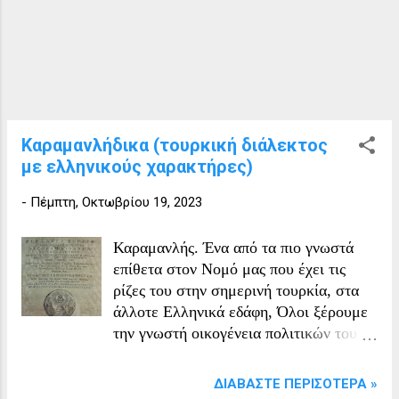
Ουκρανία κατοικούν 91.548 Έλληνες, οι
οποίοι αποτελούν το 0,2% του
πληθυσμού της χώρας. Ελληνική
παρουσία στον Εύξεινο Πόντο υπάρχει
από την αρχαιότητα. Οι πρώτες
Ελληνικές αποικίες στις ακτές της
σημερινής Ουκρανίας ιδρύθηκαν κατά
Καραμανλήδικα (τουρκική διάλεκτος
τον 6ο αιώνα π.Χ.. Οι κάτοικοι αυτών
με ελληνικούς χαρακτήρες)
τον αποικιών έκαναν συχνά εμπόριο με
άλλους λαούς της Μαύρης Θάλασσας
-
Πέμπτη, Οκτωβρίου 19, 2023
(Σκύθες, Κιμμέριους, Γότθους,
Μαιώτες). Μετά την εισβολή των
Καραμανλής. Ένα από τα πιο γνωστά
Μογγόλων στις στέπες του βορρά, οι
επίθετα στον Νομό μας που έχει τις
Τατάροι που τους ακολουθούσαν
ρίζες του στην σημερινή τουρκία, στα
κατέβηκαν νοτιότερα προς την...
άλλοτε Ελληνικά εδάφη, Όλοι ξέρουμε
την γνωστή οικογένεια πολιτικών του
Νομού μας με το επίθετο αυτό. Ο
Γεώργιος Καραμανλής (1880 - 1932)
ΔΙΑΒΆΣΤΕ ΠΕΡΙΣΌΤΕΡΑ »
ήταν Έλληνας μακεδονομάχος και