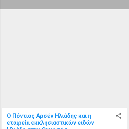
ή
σ
ε
ι
ς
Ο Πόντιος Αρσέν Ηλιάδης και η
εταιρεία εκκλησιαστικών ειδών