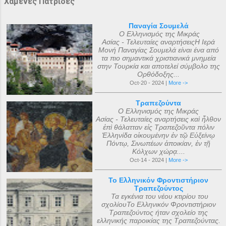
Χαμένες Πατρίδες
Παναγία Σουμελά
Ο Ελληνισμός της Μικράς
Ασίας - Τελευταίες αναρτήσειςΗ Ιερά
Μονή Παναγίας Σουμελά είναι ένα από
τα πιο σημαντικά χριστιανικά μνημεία
στην Τουρκία και αποτελεί σύμβολο της
Ορθόδοξης...
Oct-20 - 2024 |
More ->
Τραπεζούντα
Ο Ελληνισμός της Μικράς
Ασίας - Τελευταίες αναρτήσεις καὶ ἦλθον
ἐπὶ θάλατταν εἰς Τραπεζοῦντα πόλιν
Ἑλληνίδα οἰκουμένην ἐν τῷ Εὐξείνῳ
Πόντῳ, Σινωπέων ἀποικίαν, ἐν τῇ
Κόλχων χώρᾳ....
Oct-14 - 2024 |
More ->
Το Ελληνικόν Φροντιστήριον
Τραπεζούντος
Τα εγκένια του νέου κτιρίου του
σχολίουΤο Ελληνικόν Φροντιστήριον
Τραπεζούντος ήταν σχολείο της
ελληνικής παροικίας της Τραπεζούντας.