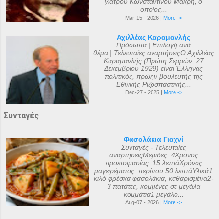
γιατρού Κωνσταντίνου Μακρή, ο
οποίος...
Mar-15 - 2026 |
More ->
Αχιλλέας Καραμανλής
Πρόσωπα | Επιλογή ανά
θέμα | Τελευταίες αναρτήσειςΟ Αχιλλέας
Καραμανλής (Πρώτη Σερρών, 27
Δεκεμβρίου 1929) είναι Έλληνας
πολιτικός, πρώην βουλευτής της
Εθνικής Ριζοσπαστικής...
Dec-27 - 2025 |
More ->
Συνταγές
Φασολάκια Γιαχνί
Συνταγές - Τελευταίες
αναρτήσειςΜερίδες: 4Χρόνος
προετοιμασίας: 15 λεπτάΧρόνος
μαγειρέματος: περίπου 50 λεπτάΥλικά1
κιλό φρέσκα φασολάκια, καθαρισμένα2-
3 πατάτες, κομμένες σε μεγάλα
κομμάτια1 μεγάλο...
Aug-07 - 2026 |
More ->