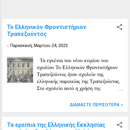
Το Ελληνικόν Φροντιστήριον
Τραπεζούντος
-
Παρασκευή, Μαρτίου 24, 2023
Τα εγκένια του νέου κτιρίου του
σχολίου Το Ελληνικόν Φροντιστήριον
Τραπεζούντος ήταν σχολείο της
ελληνικής παροικίας της Τραπεζούντας.
Στο σχολείο αυτό η χρήση της
ποντιακής διαλέκτου ήταν
απαγορευμένη. Το κτήριο του
ΔΙΑΒΆΣΤΕ ΠΕΡΙΣΌΤΕΡΑ »
Φροντιστηρίου Τραπεζούντας, όπως
φαίνεται στις μέρες μας. Ιστορία Το
σχολείο άρχισε να λειτουργεί τον 17ο
Τα ερείπια της Ελληνικής Εκκλησίας
αιώνα, δεν ήταν όμως αρχικά σε υψηλή