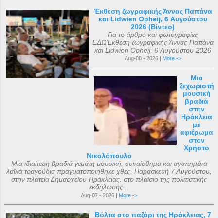
Έκθεση ζωγραφικής Άννας Παπάνα
και Lidwien Opheij, 6 Αυγούστου
2026 (Βίντεο)
Για το άρθρο και φωτογραφίες
ΕΔΩΈκθεση ζωγραφικής Άννας Παπάνα
και Lidwien Opheij, 6 Αυγούστου 2026
Aug-08 - 2026 |
More ->
Μια
ξεχωριστή
μουσική
βραδιά
στην
Ηράκλεια
με
αφιέρωμα
στον
Χρήστο
Νικολόπουλο
Μια ιδιαίτερη βραδιά γεμάτη μουσική, συναίσθημα και αγαπημένα
λαϊκά τραγούδια πραγματοποιήθηκε χθες, Παρασκευή 7 Αυγούστου,
στην πλατεία Δημαρχείου Ηράκλειας, στο πλαίσιο της πολιτιστικής
εκδήλωσης...
Aug-07 - 2026 |
More ->
Βόλτα στο παζάρι της Ηράκλειας, 7