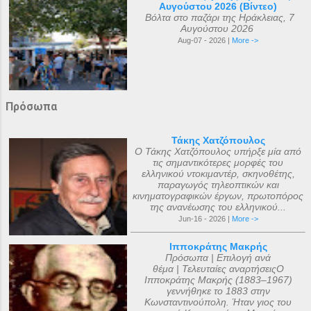
Αυγούστου 2026 (Βίντεο)
Βόλτα στο παζάρι της Ηράκλειας, 7
Αυγούστου 2026
Aug-07 - 2026 |
More ->
Πρόσωπα
Τάκης Χατζόπουλος
Ο Τάκης Χατζόπουλος υπήρξε μία από
τις σημαντικότερες μορφές του
ελληνικού ντοκιμαντέρ, σκηνοθέτης,
παραγωγός τηλεοπτικών και
κινηματογραφικών έργων, πρωτοπόρος
της ανανέωσης του ελληνικού...
Jun-16 - 2026 |
More ->
Ιπποκράτης Μακρής
Πρόσωπα | Επιλογή ανά
θέμα | Τελευταίες αναρτήσειςΟ
Ιπποκράτης Μακρής (1883–1967)
γεννήθηκε το 1883 στην
Κωνσταντινούπολη. Ήταν γιος του