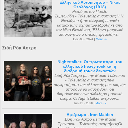
Ελληνικού Αυτοκινήτου – Νίκος
Θεολόγος (1918)
Ρετρό με τον Παύλο
Συμεωνίδη - Τελευταίες αναρτήσειςΗ Ν.
Θεολόγου ήταν ελληνική εταιρεία
κατασκευής οχημάτων.Ιδρύθηκε από
τον Νίκο Θεολόγου, Έλληνα μηχανικό
αυτοκινήτων ο οποίος εργάσθηκε...
Dec-06 - 2024 |
More ->
Σιδή Ρόκ Άστρο
Nightstalker: Οι πρωτοπόροι του
ελληνικού heavy rock και η
διαδρομή τριών δεκαετιών
Σιδή Ρόκ Άστρο με την Μαρία Τρέντσιου
- Τελευταίες αναρτήσειςΛίγα
συγκροτήματα της ελληνικής ροκ σκηνής
μπορούν να καυχηθούν ότι
διαμόρφωσαν ένα ολόκληρο μουσικό
ρεύμα. Οι Nightstalker ανήκουν...
Jun-13 - 2026 |
More ->
Αφιέρωμα : Iron Maiden
Σιδή Ρόκ Άστρο με την Μαρία
Τρέντσιου - Τελευταίες αναρτήσειςΟι