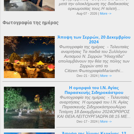
μετά την ολοκλήρωση της διαδικασίας
ορκωμοσίας τους.Η τελετή...
Aug-07 - 2026 |
More ->
Φωτογραφία της ημέρας
Άποψη των Σερρών, 20 Δεκεμβρίου
2024
Φωτογραφία της ημέρας - Τελευταίες
αναρτήσεις Τα παιδιά του Συλλόγου
Αυτισμού Ν. Σερρών "Ηλιαχτίδα"
απολαμβάνουν την θέα της πόλης των
Σερρών από το
Citizen.ΦωτογραφίαMarianthi...
Dec-21 - 2024 |
More ->
Η ομορφιά του Ι.Ν. Αγίας
Παρασκευής Σιδηροκάστρου
Φωτογραφία της ημέρας - Τελευταίες
αναρτήσεις Η ομορφιά του Ι.Ν. Αγίας
Παρασκευής ΣιδηροκάστρουΑύριο
Τετάρτη 18 Δεκεμβρίου 2024ΟΡΘΡΟΣ
ΚΑΙ ΘΕΙΑ ΛΕΙΤΟΥΡΓΙΑΩΡΑ 08:15 ΜΕ...
Dec-17 - 2024 |
More ->
Άποψη της λίμνης Κερκίνης, 12