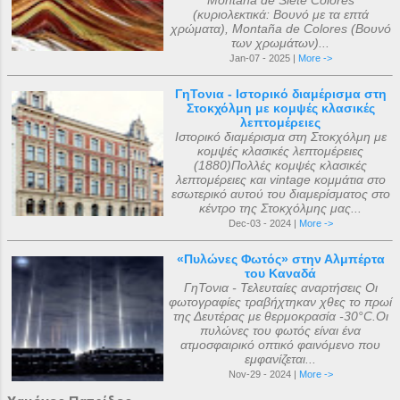
Montaña de Siete Colores
(κυριολεκτικά: Βουνό με τα επτά
χρώματα), Montaña de Colores (Βουνό
των χρωμάτων)...
Jan-07 - 2025 |
More ->
ΓηΤονια - Ιστορικό διαμέρισμα στη
Στοκχόλμη με κομψές κλασικές
λεπτομέρειες
Ιστορικό διαμέρισμα στη Στοκχόλμη με
κομψές κλασικές λεπτομέρειες
(1880)Πολλές κομψές κλασικές
λεπτομέρειες και vintage κομμάτια στο
εσωτερικό αυτού του διαμερίσματος στο
κέντρο της Στοκχόλμης μας...
Dec-03 - 2024 |
More ->
«Πυλώνες Φωτός» στην Αλμπέρτα
του Καναδά
ΓηΤονια - Τελευταίες αναρτήσεις Οι
φωτογραφίες τραβήχτηκαν χθες το πρωί
της Δευτέρας με θερμοκρασία -30°C.Οι
πυλώνες του φωτός είναι ένα
ατμοσφαιρικό οπτικό φαινόμενο που
εμφανίζεται...
Nov-29 - 2024 |
More ->