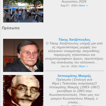
Αυγούστου 2026
Aug-07 - 2026 |
More ->
Πρόσωπα
Τάκης Χατζόπουλος
Ο Τάκης Χατζόπουλος υπήρξε μία από
τις σημαντικότερες μορφές του
ελληνικού ντοκιμαντέρ, σκηνοθέτης,
παραγωγός τηλεοπτικών και
κινηματογραφικών έργων, πρωτοπόρος
της ανανέωσης του ελληνικού...
Jun-16 - 2026 |
More ->
Ιπποκράτης Μακρής
Πρόσωπα | Επιλογή ανά
θέμα | Τελευταίες αναρτήσειςΟ
Ιπποκράτης Μακρής (1883–1967)
γεννήθηκε το 1883 στην
Κωνσταντινούπολη. Ήταν γιος του
γιατρού Κωνσταντίνου Μακρή, ο
οποίος...