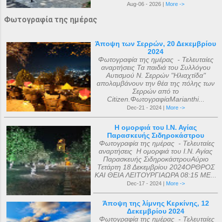
Aug-06 - 2026 |
More ->
Φωτογραφία της ημέρας
Άποψη των Σερρών, 20 Δεκεμβρίου
2024
Φωτογραφία της ημέρας - Τελευταίες
αναρτήσεις Τα παιδιά του Συλλόγου
Αυτισμού Ν. Σερρών "Ηλιαχτίδα"
απολαμβάνουν την θέα της πόλης των
Σερρών από το
Citizen.ΦωτογραφίαMarianthi...
Dec-21 - 2024 |
More ->
Η ομορφιά του Ι.Ν. Αγίας
Παρασκευής Σιδηροκάστρου
Φωτογραφία της ημέρας - Τελευταίες
αναρτήσεις Η ομορφιά του Ι.Ν. Αγίας
Παρασκευής ΣιδηροκάστρουΑύριο
Τετάρτη 18 Δεκεμβρίου 2024ΟΡΘΡΟΣ
ΚΑΙ ΘΕΙΑ ΛΕΙΤΟΥΡΓΙΑΩΡΑ 08:15 ΜΕ...
Dec-17 - 2024 |
More ->
Άποψη της λίμνης Κερκίνης, 12
Δεκεμβρίου 2024
Φωτογραφία της ημέρας - Τελευταίες