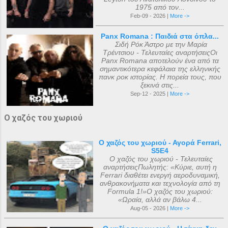
1975 από τον...
Feb-09 - 2026 |
More ->
Panx Romana : Παιδιά στα όπλα...
Σιδή Ρόκ Άστρο με την Μαρία
Τρέντσιου - Τελευταίες αναρτήσειςΟι
Panx Romana αποτελούν ένα από τα
σημαντικότερα κεφάλαια της ελληνικής
πανκ ροκ ιστορίας. Η πορεία τους, που
ξεκινά στις...
Sep-12 - 2025 |
More ->
Ο χαζός του χωριού
Ο χαζός του χωριού - Αγορά Ferrari,
S5E4
Ο χαζός του χωριού - Τελευταίες
αναρτήσειςΠωλητής: «Κύριε, αυτή η
Ferrari διαθέτει ενεργή αεροδυναμική,
ανθρακονήματα και τεχνολογία από τη
Formula 1!»Ο χαζός του χωριού:
«Ωραία, αλλά αν βάλω 4...
Aug-05 - 2026 |
More ->