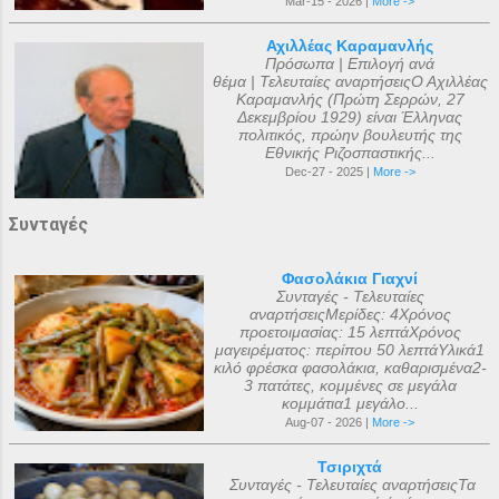
Mar-15 - 2026 |
More ->
Αχιλλέας Καραμανλής
Πρόσωπα | Επιλογή ανά
θέμα | Τελευταίες αναρτήσειςΟ Αχιλλέας
Καραμανλής (Πρώτη Σερρών, 27
Δεκεμβρίου 1929) είναι Έλληνας
πολιτικός, πρώην βουλευτής της
Εθνικής Ριζοσπαστικής...
Dec-27 - 2025 |
More ->
Συνταγές
Φασολάκια Γιαχνί
Συνταγές - Τελευταίες
αναρτήσειςΜερίδες: 4Χρόνος
προετοιμασίας: 15 λεπτάΧρόνος
μαγειρέματος: περίπου 50 λεπτάΥλικά1
κιλό φρέσκα φασολάκια, καθαρισμένα2-
3 πατάτες, κομμένες σε μεγάλα
κομμάτια1 μεγάλο...
Aug-07 - 2026 |
More ->
Τσιριχτά
Συνταγές - Τελευταίες αναρτήσειςΤα