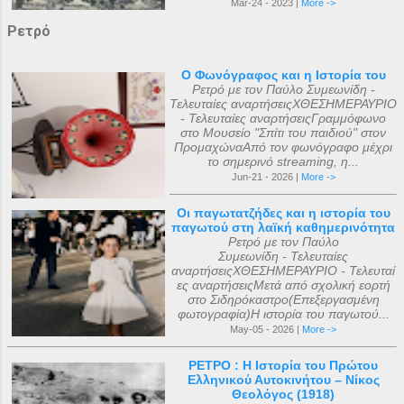
Mar-24 - 2023 |
More ->
Ρετρό
Ο Φωνόγραφος και η Ιστορία του
Ρετρό με τον Παύλο Συμεωνίδη -
Τελευταίες αναρτήσειςΧΘΕΣΗΜΕΡΑΥΡΙΟ
- Τελευταίες αναρτήσειςΓραμμόφωνο
στο Μουσείο "Σπίτι του παιδιού" στον
ΠρομαχώναΑπό τον φωνόγραφο μέχρι
το σημερινό streaming, η...
Jun-21 - 2026 |
More ->
Οι παγωτατζήδες και η ιστορία του
παγωτού στη λαϊκή καθημερινότητα
Ρετρό με τον Παύλο
Συμεωνίδη - Τελευταίες
αναρτήσειςΧΘΕΣΗΜΕΡΑΥΡΙΟ - Τελευταί
ες αναρτήσειςΜετά από σχολική εορτή
στο Σιδηρόκαστρο(Επεξεργασμένη
φωτογραφία)Η ιστορία του παγωτού...
May-05 - 2026 |
More ->
ΡΕΤΡΟ : Η Ιστορία του Πρώτου
Ελληνικού Αυτοκινήτου – Νίκος
Θεολόγος (1918)