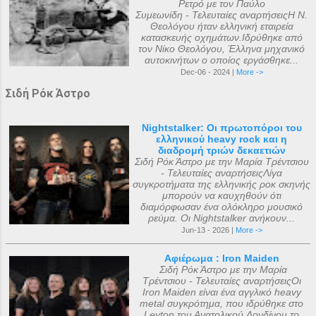
Ρετρό με τον Παύλο
Συμεωνίδη - Τελευταίες αναρτήσειςΗ Ν.
Θεολόγου ήταν ελληνική εταιρεία
κατασκευής οχημάτων.Ιδρύθηκε από
τον Νίκο Θεολόγου, Έλληνα μηχανικό
αυτοκινήτων ο οποίος εργάσθηκε...
Dec-06 - 2024 |
More ->
Σιδή Ρόκ Άστρο
Nightstalker: Οι πρωτοπόροι του
ελληνικού heavy rock και η
διαδρομή τριών δεκαετιών
Σιδή Ρόκ Άστρο με την Μαρία Τρέντσιου
- Τελευταίες αναρτήσειςΛίγα
συγκροτήματα της ελληνικής ροκ σκηνής
μπορούν να καυχηθούν ότι
διαμόρφωσαν ένα ολόκληρο μουσικό
ρεύμα. Οι Nightstalker ανήκουν...
Jun-13 - 2026 |
More ->
Αφιέρωμα : Iron Maiden
Σιδή Ρόκ Άστρο με την Μαρία
Τρέντσιου - Τελευταίες αναρτήσειςΟι
Iron Maiden είναι ένα αγγλικό heavy
metal συγκρότημα, που ιδρύθηκε στο
Leyton του Ανατολικού Λονδίνου το