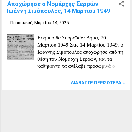
Αποχώρησε ο Νομάρχης Σερρών
Ιωάννη Σιμόπουλος, 14 Μαρτίου 1949
-
Παρασκευή, Μαρτίου 14, 2025
Εφημερίδα Σερραϊκόν Βήμα, 20
Μαρτίου 1949 Στις 14 Μαρτίου 1949, ο
Ιωάννης Σιμόπουλος αποχώρησε από τη
θέση του Νομάρχη Σερρών, και τα
καθήκοντα τα ανέλαβε προσωρινά ο
Διευθυντής της Νομαρχίας. Π. Λιβαδάς.
Ο Ιωάννης Σιμόπουλος οποίος κατείχε
ΔΙΑΒΆΣΤΕ ΠΕΡΙΣΌΤΕΡΑ »
την θέση από τις 8 Μαΐου 1946, εν
συνεχεία ανέλαβε τα καθήκοντα του
Νομάρχη Ξάνθης από τις 22
Σεπτεμβρίου 1949 ως τις 9
Φεβρουαρίου 1950. Αντικαταστάτης
στην θέση του Νομάρχη Σερρών για
λίγο χρονικό διάστημα ήταν ο Λουκάς