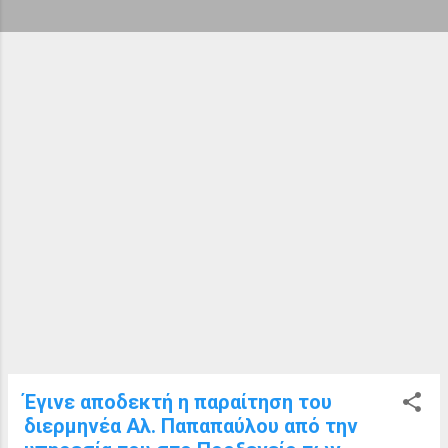
ή
σ
ε
ι
ς
Έγινε αποδεκτή η παραίτηση του
διερμηνέα Αλ. Παπαπαύλου από την