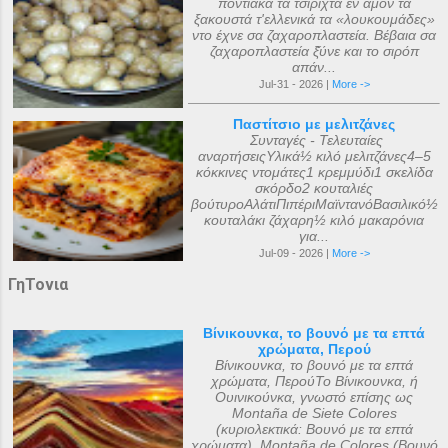
ποντιακά τα τσιριχτά έν άμον τα
ξακουστά τ'ελλενικά τα «λουκουμάδες»
ντο έχνε σα ζαχαροπλαστεία. Βέβαια σα
ζαχαροπλαστεία ξ̌ύνε και το σιρόπ
απάν...
Jul-31 - 2026 |
More ->
Παστίτσιο με μελιτζάνες
Συνταγές - Τελευταίες
αναρτήσειςΥλικά½ κιλό μελιτζάνες4–5
κόκκινες ντομάτες1 κρεμμύδι1 σκελίδα
σκόρδο2 κουταλιές
βούτυροΑλάτιΠιπέριΜαϊντανόΒασιλικό½
κουταλάκι ζάχαρη½ κιλό μακαρόνια
για...
Jul-09 - 2026 |
More ->
ΓηΤονια
Βίνικουνκα, το βουνό με τα επτά
χρώματα, Περού
Βίνικουνκα, το βουνό με τα επτά
χρώματα, ΠερούΤο Βίνικουνκα, ή
Ουινικούνκα, γνωστό επίσης ως
Montaña de Siete Colores
(κυριολεκτικά: Βουνό με τα επτά
χρώματα), Montaña de Colores (Βουνό