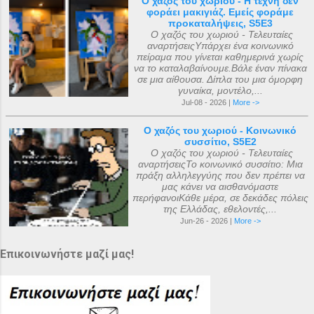
Ο χαζός του χωριού - Η τέχνη δεν
φοράει μακιγιάζ. Εμείς φοράμε
προκαταλήψεις, S5E3
Ο χαζός του χωριού - Τελευταίες
αναρτήσειςΥπάρχει ένα κοινωνικό
πείραμα που γίνεται καθημερινά χωρίς
να το καταλαβαίνουμε.Βάλε έναν πίνακα
σε μια αίθουσα. Δίπλα του μια όμορφη
γυναίκα, μοντέλο,...
Jul-08 - 2026 |
More ->
Ο χαζός του χωριού - Κοινωνικό
συσσίτιο, S5E2
Ο χαζός του χωριού - Τελευταίες
αναρτήσειςΤο κοινωνικό συσσίτιο: Μια
πράξη αλληλεγγύης που δεν πρέπει να
μας κάνει να αισθανόμαστε
περήφανοιΚάθε μέρα, σε δεκάδες πόλεις
της Ελλάδας, εθελοντές,...
Jun-26 - 2026 |
More ->
Επικοινωνήστε μαζί μας!