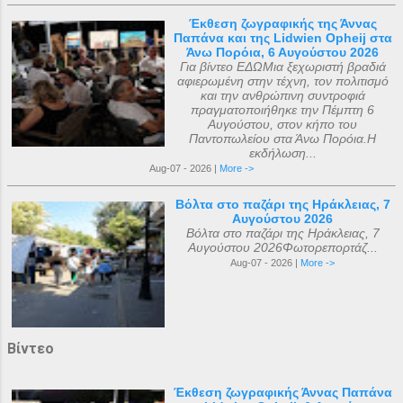
Έκθεση ζωγραφικής της Άννας
Παπάνα και της Lidwien Opheij στα
Άνω Πορόια, 6 Αυγούστου 2026
Για βίντεο ΕΔΩΜια ξεχωριστή βραδιά
αφιερωμένη στην τέχνη, τον πολιτισμό
και την ανθρώπινη συντροφιά
πραγματοποιήθηκε την Πέμπτη 6
Αυγούστου, στον κήπο του
Παντοπωλείου στα Άνω Πορόια.Η
εκδήλωση...
Aug-07 - 2026 |
More ->
Βόλτα στο παζάρι της Ηράκλειας, 7
Αυγούστου 2026
Βόλτα στο παζάρι της Ηράκλειας, 7
Αυγούστου 2026Φωτορεπορτάζ...
Aug-07 - 2026 |
More ->
Βίντεο
Έκθεση ζωγραφικής Άννας Παπάνα