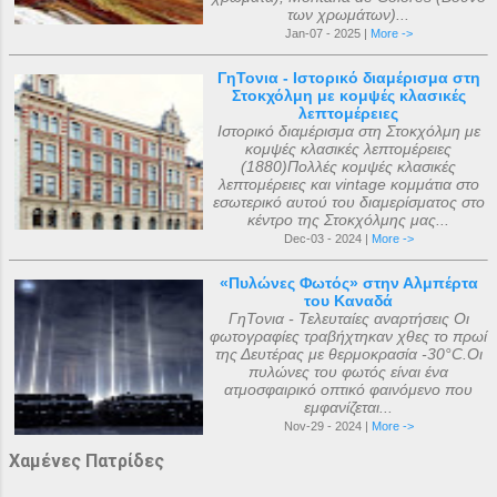
των χρωμάτων)...
Jan-07 - 2025 |
More ->
ΓηΤονια - Ιστορικό διαμέρισμα στη
Στοκχόλμη με κομψές κλασικές
λεπτομέρειες
Ιστορικό διαμέρισμα στη Στοκχόλμη με
κομψές κλασικές λεπτομέρειες
(1880)Πολλές κομψές κλασικές
λεπτομέρειες και vintage κομμάτια στο
εσωτερικό αυτού του διαμερίσματος στο
κέντρο της Στοκχόλμης μας...
Dec-03 - 2024 |
More ->
«Πυλώνες Φωτός» στην Αλμπέρτα
του Καναδά
ΓηΤονια - Τελευταίες αναρτήσεις Οι
φωτογραφίες τραβήχτηκαν χθες το πρωί
της Δευτέρας με θερμοκρασία -30°C.Οι
πυλώνες του φωτός είναι ένα
ατμοσφαιρικό οπτικό φαινόμενο που
εμφανίζεται...
Nov-29 - 2024 |
More ->
Χαμένες Πατρίδες