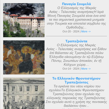
Παναγία Σουμελά
Ο Ελληνισμός της Μικράς
Ασίας - Τελευταίες αναρτήσειςΗ Ιερά
Μονή Παναγίας Σουμελά είναι ένα από
τα πιο σημαντικά χριστιανικά μνημεία
στην Τουρκία και αποτελεί σύμβολο της
Ορθόδοξης...
Oct-20 - 2024 |
More ->
Τραπεζούντα
Ο Ελληνισμός της Μικράς
Ασίας - Τελευταίες αναρτήσεις καὶ ἦλθον
ἐπὶ θάλατταν εἰς Τραπεζοῦντα πόλιν
Ἑλληνίδα οἰκουμένην ἐν τῷ Εὐξείνῳ
Πόντῳ, Σινωπέων ἀποικίαν, ἐν τῇ
Κόλχων χώρᾳ....
Oct-14 - 2024 |
More ->
Το Ελληνικόν Φροντιστήριον
Τραπεζούντος
Τα εγκένια του νέου κτιρίου του
σχολίουΤο Ελληνικόν Φροντιστήριον
Τραπεζούντος ήταν σχολείο της
ελληνικής παροικίας της Τραπεζούντας.
Στο σχολείο αυτό η χρήση της ποντιακής
διαλέκτου ήταν...