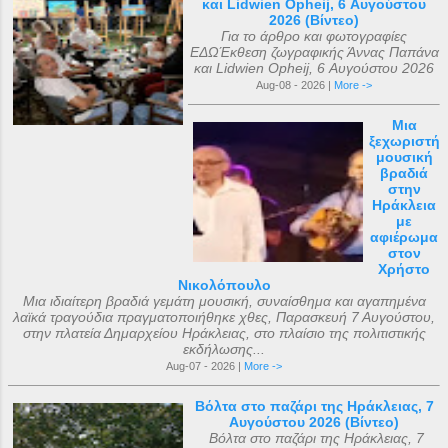
και Lidwien Opheij, 6 Αυγούστου
2026 (Βίντεο)
Για το άρθρο και φωτογραφίες
ΕΔΩΈκθεση ζωγραφικής Άννας Παπάνα
και Lidwien Opheij, 6 Αυγούστου 2026
Aug-08 - 2026 |
More ->
Μια
ξεχωριστή
μουσική
βραδιά
στην
Ηράκλεια
με
αφιέρωμα
στον
Χρήστο
Νικολόπουλο
Μια ιδιαίτερη βραδιά γεμάτη μουσική, συναίσθημα και αγαπημένα
λαϊκά τραγούδια πραγματοποιήθηκε χθες, Παρασκευή 7 Αυγούστου,
στην πλατεία Δημαρχείου Ηράκλειας, στο πλαίσιο της πολιτιστικής
εκδήλωσης...
Aug-07 - 2026 |
More ->
Βόλτα στο παζάρι της Ηράκλειας, 7
Αυγούστου 2026 (Βίντεο)
Βόλτα στο παζάρι της Ηράκλειας, 7