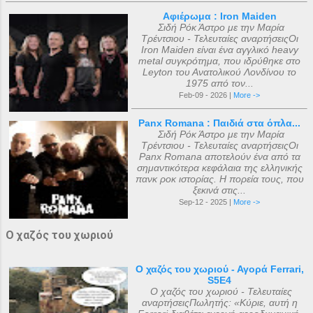
Αφιέρωμα : Iron Maiden
Σιδή Ρόκ Άστρο με την Μαρία
Τρέντσιου - Τελευταίες αναρτήσειςΟι
Iron Maiden είναι ένα αγγλικό heavy
metal συγκρότημα, που ιδρύθηκε στο
Leyton του Ανατολικού Λονδίνου το
1975 από τον...
Feb-09 - 2026 |
More ->
Panx Romana : Παιδιά στα όπλα...
Σιδή Ρόκ Άστρο με την Μαρία
Τρέντσιου - Τελευταίες αναρτήσειςΟι
Panx Romana αποτελούν ένα από τα
σημαντικότερα κεφάλαια της ελληνικής
πανκ ροκ ιστορίας. Η πορεία τους, που
ξεκινά στις...
Sep-12 - 2025 |
More ->
Ο χαζός του χωριού
Ο χαζός του χωριού - Αγορά Ferrari,
S5E4
Ο χαζός του χωριού - Τελευταίες
αναρτήσειςΠωλητής: «Κύριε, αυτή η