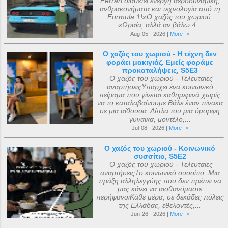
Ferrari διαθέτει ενεργή αεροδυναμική,
ανθρακονήματα και τεχνολογία από τη
Formula 1!»Ο χαζός του χωριού:
«Ωραία, αλλά αν βάλω 4...
Aug-05 - 2026 |
More ->
Ο χαζός του χωριού - Η τέχνη δεν
φοράει μακιγιάζ. Εμείς φοράμε
προκαταλήψεις, S5E3
Ο χαζός του χωριού - Τελευταίες
αναρτήσειςΥπάρχει ένα κοινωνικό
πείραμα που γίνεται καθημερινά χωρίς
να το καταλαβαίνουμε.Βάλε έναν πίνακα
σε μια αίθουσα. Δίπλα του μια όμορφη
γυναίκα, μοντέλο,...
Jul-08 - 2026 |
More ->
Ο χαζός του χωριού - Κοινωνικό
συσσίτιο, S5E2
Ο χαζός του χωριού - Τελευταίες
αναρτήσειςΤο κοινωνικό συσσίτιο: Μια
πράξη αλληλεγγύης που δεν πρέπει να
μας κάνει να αισθανόμαστε
περήφανοιΚάθε μέρα, σε δεκάδες πόλεις
της Ελλάδας, εθελοντές,...
Jun-26 - 2026 |
More ->