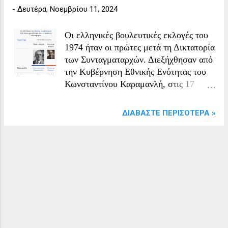
-
Δευτέρα, Νοεμβρίου 11, 2024
Οι ελληνικές βουλευτικές εκλογές του
1974 ήταν οι πρώτες μετά τη Δικτατορία
των Συνταγματαρχών. Διεξήχθησαν από
την Κυβέρνηση Εθνικής Ενότητας του
Κωνσταντίνου Καραμανλή, στις 17
Νοεμβρίου 1974. Στο Νομό Σερρών
εκλέχθηκαν βουλευτές με την «Νέα
ΔΙΑΒΆΣΤΕ ΠΕΡΙΣΌΤΕΡΑ »
Δημοκρατία» οι: Καραμανλής Αχιλλέας
Κλείτος Νικόλαος Λαυρεντίδης Ισαάκ,
Παπαντωνίου Σωτήριος, Χρίστογλου
Ιωάννης και Πεταλωτής Δημήτριος. Από
την «Ένωση Κέντρου - Νέες Δυνάμεις»
ο Αγγελούσης Άγγελος. Από τη δεύτερη
κατανομή αρχικά εκλέχθηκε με την «Ν.
Δ.» ο: Μηνάς Θεοχάρης η εκλογή του
οποίου όμως στις 29/3/75 ακυρώθηκε