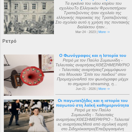
Τα εγκένια του νέου κτιρίου του
σχολίουΤο Ελληνικόν Φροντιστήριον
Τραπεζούντος ήταν σχολείο της
ελληνικής παροικίας της Τραπεζούντας.
Στο σχολείο αυτό η χρήση της ποντιακής
διαλέκτου ήταν...
Mar-24 - 2023 |
More ->
Ρετρό
Ο Φωνόγραφος και η Ιστορία του
Ρετρό με τον Παύλο Συμεωνίδη -
Τελευταίες αναρτήσειςΧΘΕΣΗΜΕΡΑΥΡΙΟ
- Τελευταίες αναρτήσειςΓραμμόφωνο
στο Μουσείο "Σπίτι του παιδιού" στον
ΠρομαχώναΑπό τον φωνόγραφο μέχρι
το σημερινό streaming, η...
Jun-21 - 2026 |
More ->
Οι παγωτατζήδες και η ιστορία του
παγωτού στη λαϊκή καθημερινότητα
Ρετρό με τον Παύλο
Συμεωνίδη - Τελευταίες
αναρτήσειςΧΘΕΣΗΜΕΡΑΥΡΙΟ - Τελευταί
ες αναρτήσειςΜετά από σχολική εορτή
στο Σιδηρόκαστρο(Επεξεργασμένη