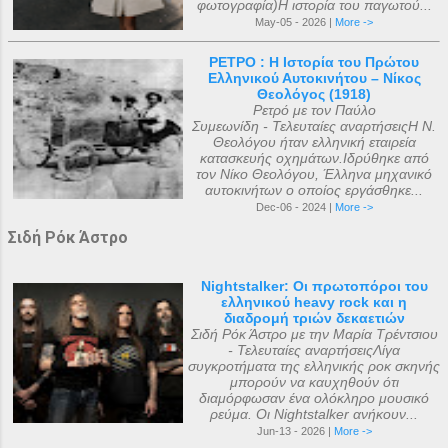
φωτογραφία)Η ιστορία του παγωτού...
May-05 - 2026 |
More ->
ΡΕΤΡΟ : Η Ιστορία του Πρώτου
Ελληνικού Αυτοκινήτου – Νίκος
Θεολόγος (1918)
Ρετρό με τον Παύλο
Συμεωνίδη - Τελευταίες αναρτήσειςΗ Ν.
Θεολόγου ήταν ελληνική εταιρεία
κατασκευής οχημάτων.Ιδρύθηκε από
τον Νίκο Θεολόγου, Έλληνα μηχανικό
αυτοκινήτων ο οποίος εργάσθηκε...
Dec-06 - 2024 |
More ->
Σιδή Ρόκ Άστρο
Nightstalker: Οι πρωτοπόροι του
ελληνικού heavy rock και η
διαδρομή τριών δεκαετιών
Σιδή Ρόκ Άστρο με την Μαρία Τρέντσιου
- Τελευταίες αναρτήσειςΛίγα
συγκροτήματα της ελληνικής ροκ σκηνής
μπορούν να καυχηθούν ότι
διαμόρφωσαν ένα ολόκληρο μουσικό
ρεύμα. Οι Nightstalker ανήκουν...
Jun-13 - 2026 |
More ->