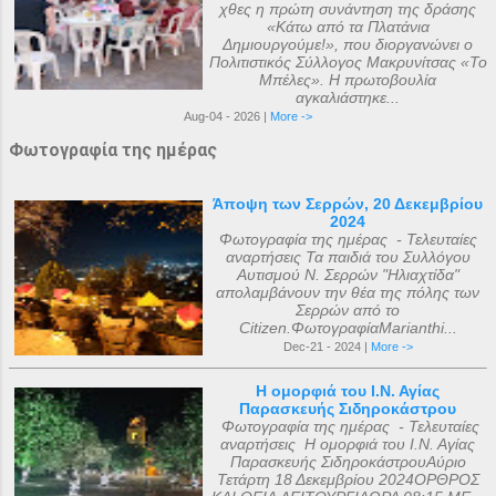
χθες η πρώτη συνάντηση της δράσης
«Κάτω από τα Πλατάνια
Δημιουργούμε!», που διοργανώνει ο
Πολιτιστικός Σύλλογος Μακρυνίτσας «Το
Μπέλες». Η πρωτοβουλία
αγκαλιάστηκε...
Aug-04 - 2026 |
More ->
Φωτογραφία της ημέρας
Άποψη των Σερρών, 20 Δεκεμβρίου
2024
Φωτογραφία της ημέρας - Τελευταίες
αναρτήσεις Τα παιδιά του Συλλόγου
Αυτισμού Ν. Σερρών "Ηλιαχτίδα"
απολαμβάνουν την θέα της πόλης των
Σερρών από το
Citizen.ΦωτογραφίαMarianthi...
Dec-21 - 2024 |
More ->
Η ομορφιά του Ι.Ν. Αγίας
Παρασκευής Σιδηροκάστρου
Φωτογραφία της ημέρας - Τελευταίες
αναρτήσεις Η ομορφιά του Ι.Ν. Αγίας
Παρασκευής ΣιδηροκάστρουΑύριο
Τετάρτη 18 Δεκεμβρίου 2024ΟΡΘΡΟΣ