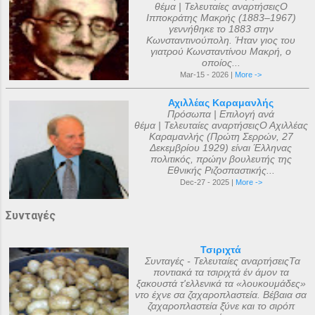
θέμα | Τελευταίες αναρτήσειςΟ
Ιπποκράτης Μακρής (1883–1967)
γεννήθηκε το 1883 στην
Κωνσταντινούπολη. Ήταν γιος του
γιατρού Κωνσταντίνου Μακρή, ο
οποίος...
Mar-15 - 2026 |
More ->
Αχιλλέας Καραμανλής
Πρόσωπα | Επιλογή ανά
θέμα | Τελευταίες αναρτήσειςΟ Αχιλλέας
Καραμανλής (Πρώτη Σερρών, 27
Δεκεμβρίου 1929) είναι Έλληνας
πολιτικός, πρώην βουλευτής της
Εθνικής Ριζοσπαστικής...
Dec-27 - 2025 |
More ->
Συνταγές
Τσιριχτά
Συνταγές - Τελευταίες αναρτήσειςΤα
ποντιακά τα τσιριχτά έν άμον τα
ξακουστά τ'ελλενικά τα «λουκουμάδες»
ντο έχνε σα ζαχαροπλαστεία. Βέβαια σα
ζαχαροπλαστεία ξ̌ύνε και το σιρόπ