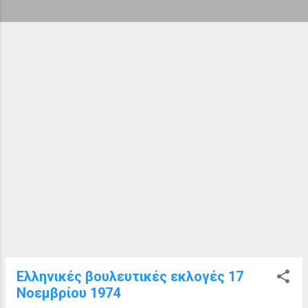
ή
σ
ε
ι
ς
Ελληνικές βουλευτικές εκλογές 17
Νοεμβρίου 1974