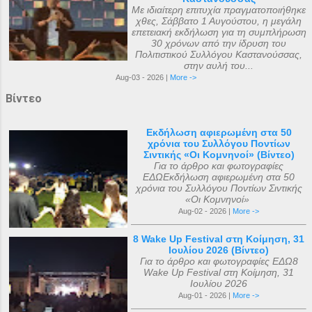
Με ιδιαίτερη επιτυχία πραγματοποιήθηκε
χθες, Σάββατο 1 Αυγούστου, η μεγάλη
επετειακή εκδήλωση για τη συμπλήρωση
30 χρόνων από την ίδρυση του
Πολιτιστικού Συλλόγου Καστανούσσας,
στην αυλή του...
Aug-03 - 2026 |
More ->
Βίντεο
Εκδήλωση αφιερωμένη στα 50
χρόνια του Συλλόγου Ποντίων
Σιντικής «Οι Κομνηνοί» (Βίντεο)
Για το άρθρο και φωτογραφίες
ΕΔΩΕκδήλωση αφιερωμένη στα 50
χρόνια του Συλλόγου Ποντίων Σιντικής
«Οι Κομνηνοί»
Aug-02 - 2026 |
More ->
8 Wake Up Festival στη Κοίμηση, 31
Ιουλίου 2026 (Βίντεο)
Για το άρθρο και φωτογραφίες ΕΔΩ8
Wake Up Festival στη Κοίμηση, 31
Ιουλίου 2026
Aug-01 - 2026 |
More ->