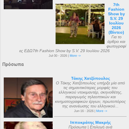
7th
Fashion
Show by
S.V. 29
Ιουλίου
2026
(Βίντεο)
Για το
άρθρο και
φωτογραφί
ες ΕΔΩ7th Fashion Show by S.V. 29 Ιουλίου 2026
Jul-30 - 2026 |
More ->
Πρόσωπα
Τάκης Χατζόπουλος
Ο Τάκης Χατζόπουλος υπήρξε μία από
τις σημαντικότερες μορφές του
ελληνικού ντοκιμαντέρ, σκηνοθέτης,
παραγωγός τηλεοπτικών και
κινηματογραφικών έργων, πρωτοπόρος
της ανανέωσης του ελληνικού...
Jun-16 - 2026 |
More ->
Ιπποκράτης Μακρής
Πρόσωπα | Επιλογή ανά