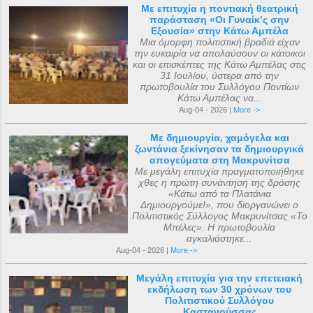
Με επιτυχία η ποντιακή θεατρική
παράσταση «Οι Γυναίκ’ς σην
Εξουσία» στην Κάτω Αμπέλα
Μια όμορφη πολιτιστική βραδιά είχαν
την ευκαιρία να απολαύσουν οι κάτοικοι
και οι επισκέπτες της Κάτω Αμπέλας στις
31 Ιουλίου, ύστερα από την
πρωτοβουλία του Συλλόγου Ποντίων
Κάτω Αμπέλας να...
Aug-04 - 2026 |
More ->
Με δημιουργία, χαμόγελα και
ζωντάνια ξεκίνησαν τα δημιουργικά
απογεύματα στη Μακρυνίτσα
Με μεγάλη επιτυχία πραγματοποιήθηκε
χθες η πρώτη συνάντηση της δράσης
«Κάτω από τα Πλατάνια
Δημιουργούμε!», που διοργανώνει ο
Πολιτιστικός Σύλλογος Μακρυνίτσας «Το
Μπέλες». Η πρωτοβουλία
αγκαλιάστηκε...
Aug-04 - 2026 |
More ->
Μεγάλη επιτυχία για την επετειακή
εκδήλωση των 30 χρόνων του
Πολιτιστικού Συλλόγου
Καστανούσσας