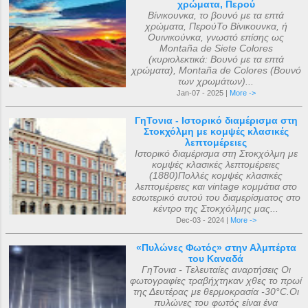
χρώματα, Περού
Βίνικουνκα, το βουνό με τα επτά
χρώματα, ΠερούΤο Βίνικουνκα, ή
Ουινικούνκα, γνωστό επίσης ως
Montaña de Siete Colores
(κυριολεκτικά: Βουνό με τα επτά
χρώματα), Montaña de Colores (Βουνό
των χρωμάτων)...
Jan-07 - 2025 |
More ->
ΓηΤονια - Ιστορικό διαμέρισμα στη
Στοκχόλμη με κομψές κλασικές
λεπτομέρειες
Ιστορικό διαμέρισμα στη Στοκχόλμη με
κομψές κλασικές λεπτομέρειες
(1880)Πολλές κομψές κλασικές
λεπτομέρειες και vintage κομμάτια στο
εσωτερικό αυτού του διαμερίσματος στο
κέντρο της Στοκχόλμης μας...
Dec-03 - 2024 |
More ->
«Πυλώνες Φωτός» στην Αλμπέρτα
του Καναδά
ΓηΤονια - Τελευταίες αναρτήσεις Οι
φωτογραφίες τραβήχτηκαν χθες το πρωί
της Δευτέρας με θερμοκρασία -30°C.Οι
πυλώνες του φωτός είναι ένα