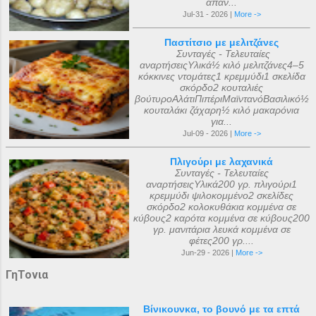
απάν...
Jul-31 - 2026 |
More ->
Παστίτσιο με μελιτζάνες
Συνταγές - Τελευταίες
αναρτήσειςΥλικά½ κιλό μελιτζάνες4–5
κόκκινες ντομάτες1 κρεμμύδι1 σκελίδα
σκόρδο2 κουταλιές
βούτυροΑλάτιΠιπέριΜαϊντανόΒασιλικό½
κουταλάκι ζάχαρη½ κιλό μακαρόνια
για...
Jul-09 - 2026 |
More ->
Πλιγούρι με λαχανικά
Συνταγές - Τελευταίες
αναρτήσειςΥλικά200 γρ. πλιγούρι1
κρεμμύδι ψιλοκομμένο2 σκελίδες
σκόρδο2 κολοκυθάκια κομμένα σε
κύβους2 καρότα κομμένα σε κύβους200
γρ. μανιτάρια λευκά κομμένα σε
φέτες200 γρ....
Jun-29 - 2026 |
More ->
ΓηΤονια
Βίνικουνκα, το βουνό με τα επτά