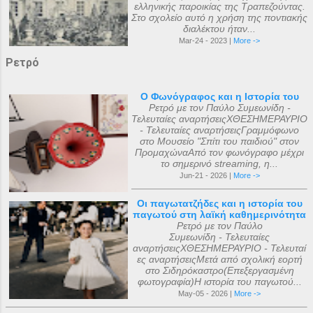
ελληνικής παροικίας της Τραπεζούντας.
Στο σχολείο αυτό η χρήση της ποντιακής
διαλέκτου ήταν...
Mar-24 - 2023 |
More ->
Ρετρό
Ο Φωνόγραφος και η Ιστορία του
Ρετρό με τον Παύλο Συμεωνίδη -
Τελευταίες αναρτήσειςΧΘΕΣΗΜΕΡΑΥΡΙΟ
- Τελευταίες αναρτήσειςΓραμμόφωνο
στο Μουσείο "Σπίτι του παιδιού" στον
ΠρομαχώναΑπό τον φωνόγραφο μέχρι
το σημερινό streaming, η...
Jun-21 - 2026 |
More ->
Οι παγωτατζήδες και η ιστορία του
παγωτού στη λαϊκή καθημερινότητα
Ρετρό με τον Παύλο
Συμεωνίδη - Τελευταίες
αναρτήσειςΧΘΕΣΗΜΕΡΑΥΡΙΟ - Τελευταί
ες αναρτήσειςΜετά από σχολική εορτή
στο Σιδηρόκαστρο(Επεξεργασμένη
φωτογραφία)Η ιστορία του παγωτού...
May-05 - 2026 |
More ->