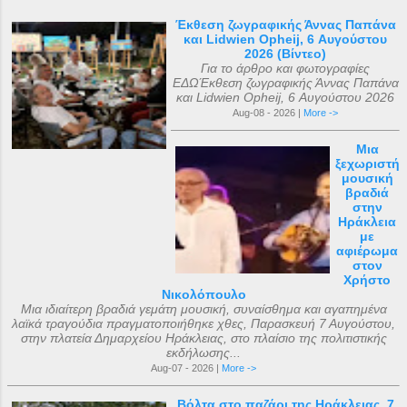
Έκθεση ζωγραφικής Άννας Παπάνα
και Lidwien Opheij, 6 Αυγούστου
2026 (Βίντεο)
Για το άρθρο και φωτογραφίες
ΕΔΩΈκθεση ζωγραφικής Άννας Παπάνα
και Lidwien Opheij, 6 Αυγούστου 2026
Aug-08 - 2026 |
More ->
Μια
ξεχωριστή
μουσική
βραδιά
στην
Ηράκλεια
με
αφιέρωμα
στον
Χρήστο
Νικολόπουλο
Μια ιδιαίτερη βραδιά γεμάτη μουσική, συναίσθημα και αγαπημένα
λαϊκά τραγούδια πραγματοποιήθηκε χθες, Παρασκευή 7 Αυγούστου,
στην πλατεία Δημαρχείου Ηράκλειας, στο πλαίσιο της πολιτιστικής
εκδήλωσης...
Aug-07 - 2026 |
More ->
Βόλτα στο παζάρι της Ηράκλειας, 7