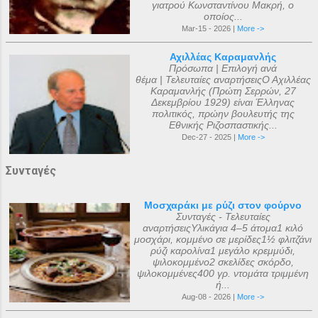
γιατρού Κωνσταντίνου Μακρή, ο
οποίος...
Mar-15 - 2026 |
More ->
Αχιλλέας Καραμανλής
Πρόσωπα | Επιλογή ανά
θέμα | Τελευταίες αναρτήσειςΟ Αχιλλέας
Καραμανλής (Πρώτη Σερρών, 27
Δεκεμβρίου 1929) είναι Έλληνας
πολιτικός, πρώην βουλευτής της
Εθνικής Ριζοσπαστικής...
Dec-27 - 2025 |
More ->
Συνταγές
Μοσχαράκι με ρύζι στον φούρνο
Συνταγές - Τελευταίες
αναρτήσειςΥλικάγια 4–5 άτομα1 κιλό
μοσχάρι, κομμένο σε μερίδες1½ φλιτζάνι
ρύζι καρολίνα1 μεγάλο κρεμμύδι,
ψιλοκομμένο2 σκελίδες σκόρδο,
ψιλοκομμένες400 γρ. ντομάτα τριμμένη
ή...
Aug-08 - 2026 |
More ->