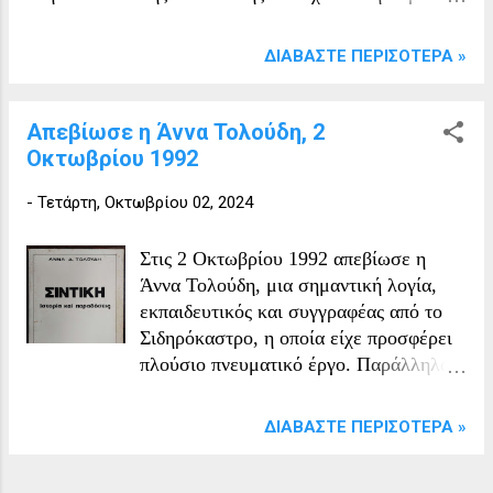
φιλοξενήσει ποικιλία πολιτιστικών δραστηριοτήτων
και εκδηλώσεων στην περιοχή.
ΔΙΑΒΆΣΤΕ ΠΕΡΙΣΌΤΕΡΑ »
Απεβίωσε η Άννα Τολούδη, 2
Οκτωβρίου 1992
-
Τετάρτη, Οκτωβρίου 02, 2024
Στις 2 Οκτωβρίου 1992 απεβίωσε η
Άννα Τολούδη, μια σημαντική λογία,
εκπαιδευτικός και συγγραφέας από το
Σιδηρόκαστρο, η οποία είχε προσφέρει
πλούσιο πνευματικό έργο. Παράλληλα,
οι γυμναστικοί σύλλογοι «Ορφεύς»,
«Απόλλων», «Ηρακλής» Σερρών,
ΔΙΑΒΆΣΤΕ ΠΕΡΙΣΌΤΕΡΑ »
«Αναγέννησις» Νέου Πετριτσίου και
«Δόξα» Σιδηροκάστρου αποφάσισαν την