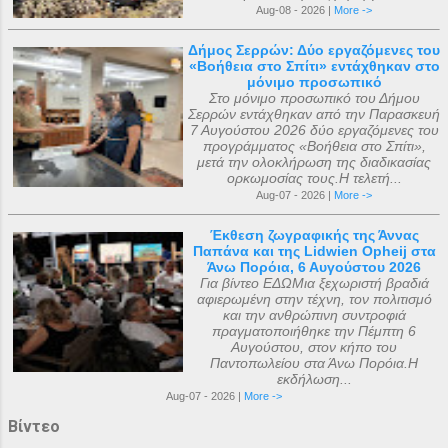
Aug-08 - 2026 |
More ->
Δήμος Σερρών: Δύο εργαζόμενες του
«Βοήθεια στο Σπίτι» εντάχθηκαν στο
μόνιμο προσωπικό
Στο μόνιμο προσωπικό του Δήμου
Σερρών εντάχθηκαν από την Παρασκευή
7 Αυγούστου 2026 δύο εργαζόμενες του
προγράμματος «Βοήθεια στο Σπίτι»,
μετά την ολοκλήρωση της διαδικασίας
ορκωμοσίας τους.Η τελετή...
Aug-07 - 2026 |
More ->
Έκθεση ζωγραφικής της Άννας
Παπάνα και της Lidwien Opheij στα
Άνω Πορόια, 6 Αυγούστου 2026
Για βίντεο ΕΔΩΜια ξεχωριστή βραδιά
αφιερωμένη στην τέχνη, τον πολιτισμό
και την ανθρώπινη συντροφιά
πραγματοποιήθηκε την Πέμπτη 6
Αυγούστου, στον κήπο του
Παντοπωλείου στα Άνω Πορόια.Η
εκδήλωση...
Aug-07 - 2026 |
More ->
Βίντεο