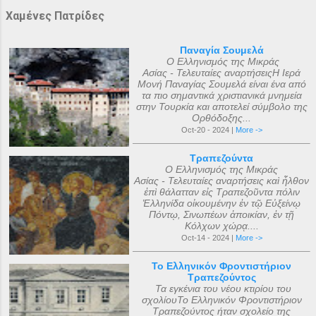
Χαμένες Πατρίδες
Παναγία Σουμελά
Ο Ελληνισμός της Μικράς
Ασίας - Τελευταίες αναρτήσειςΗ Ιερά
Μονή Παναγίας Σουμελά είναι ένα από
τα πιο σημαντικά χριστιανικά μνημεία
στην Τουρκία και αποτελεί σύμβολο της
Ορθόδοξης...
Oct-20 - 2024 |
More ->
Τραπεζούντα
Ο Ελληνισμός της Μικράς
Ασίας - Τελευταίες αναρτήσεις καὶ ἦλθον
ἐπὶ θάλατταν εἰς Τραπεζοῦντα πόλιν
Ἑλληνίδα οἰκουμένην ἐν τῷ Εὐξείνῳ
Πόντῳ, Σινωπέων ἀποικίαν, ἐν τῇ
Κόλχων χώρᾳ....
Oct-14 - 2024 |
More ->
Το Ελληνικόν Φροντιστήριον
Τραπεζούντος
Τα εγκένια του νέου κτιρίου του
σχολίουΤο Ελληνικόν Φροντιστήριον
Τραπεζούντος ήταν σχολείο της