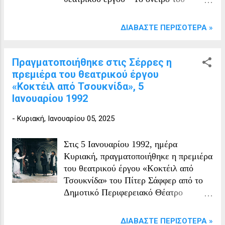
Δωδεκάμερου" του Γ. Θεοτοκά. Η
παράσταση αυτή αποτέλεσε μια
ΔΙΑΒΆΣΤΕ ΠΕΡΙΣΌΤΕΡΑ »
σημαντική πολιτιστική εκδήλωση για
την πόλη, αναδεικνύοντας το έργο του
σπουδαίου Έλληνα λογοτέχνη και την
Πραγματοποιήθηκε στις Σέρρες η
αξία του θεάτρου για το παιδικό κοινό.
πρεμιέρα του θεατρικού έργου
«Το όνειρο του Δωδεκάμερου» Παιδική
«Κοκτέιλ από Τσουκνίδα», 5
Σκηνή Πρώτη παράσταση: Τρίτη, 10
Ιανουαρίου 1992
Μαρτίου 1992 Θεατρική περίοδος:
-
Κυριακή, Ιανουαρίου 05, 2025
Χειμώνας 1992 Είδος: Κωμωδία
Συγγραφέας: Γιώργος Θεοτοκάς
Σκηνοθεσία: Δημήτρης Ιωάννου
Στις 5 Ιανουαρίου 1992, ημέρα
Σκηνικά - Κοστούμια: Αφροδίτη
Κυριακή, πραγματοποιήθηκε η πρεμιέρα
Κουτσουδάκη Μουσική: Λευτέρης
του θεατρικού έργου «Κοκτέιλ από
Αερόπουλος Χορογραφίες: Αναστασία
Τσουκνίδα» του Πίτερ Σάφφερ από το
Θεοφανίδου Ηθοποιοί: Ελένη
Δημοτικό Περιφερειακό Θέατρο
Καλπακίδου, Άννα Σιταρίδου, Σοφία
Σερρών, σηματοδοτώντας μια
Αρμάου, Χρήστος Μωραΐτης, Χρήστος
ξεχωριστή στιγμή για την τοπική
ΔΙΑΒΆΣΤΕ ΠΕΡΙΣΌΤΕΡΑ »