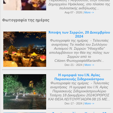
Δημαρχείου Ηράκλειας, στο πλαίσιο της
πολιτιστικής εκδήλωσης...
Aug-07 - 2026 |
More ->
Φωτογραφία της ημέρας
Άποψη των Σερρών, 20 Δεκεμβρίου
2024
Φωτογραφία της ημέρας - Τελευταίες
αναρτήσεις Τα παιδιά του Συλλόγου
Αυτισμού Ν. Σερρών "Ηλιαχτίδα"
απολαμβάνουν την θέα της πόλης των
Σερρών από το
Citizen.ΦωτογραφίαMarianthi...
Dec-21 - 2024 |
More ->
Η ομορφιά του Ι.Ν. Αγίας
Παρασκευής Σιδηροκάστρου
Φωτογραφία της ημέρας - Τελευταίες
αναρτήσεις Η ομορφιά του Ι.Ν. Αγίας
Παρασκευής ΣιδηροκάστρουΑύριο
Τετάρτη 18 Δεκεμβρίου 2024ΟΡΘΡΟΣ
ΚΑΙ ΘΕΙΑ ΛΕΙΤΟΥΡΓΙΑΩΡΑ 08:15 ΜΕ...
Dec-17 - 2024 |
More ->