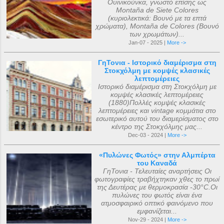
Ουινικούνκα, γνωστό επίσης ως
Montaña de Siete Colores
(κυριολεκτικά: Βουνό με τα επτά
χρώματα), Montaña de Colores (Βουνό
των χρωμάτων)...
Jan-07 - 2025 |
More ->
ΓηΤονια - Ιστορικό διαμέρισμα στη
Στοκχόλμη με κομψές κλασικές
λεπτομέρειες
Ιστορικό διαμέρισμα στη Στοκχόλμη με
κομψές κλασικές λεπτομέρειες
(1880)Πολλές κομψές κλασικές
λεπτομέρειες και vintage κομμάτια στο
εσωτερικό αυτού του διαμερίσματος στο
κέντρο της Στοκχόλμης μας...
Dec-03 - 2024 |
More ->
«Πυλώνες Φωτός» στην Αλμπέρτα
του Καναδά
ΓηΤονια - Τελευταίες αναρτήσεις Οι
φωτογραφίες τραβήχτηκαν χθες το πρωί
της Δευτέρας με θερμοκρασία -30°C.Οι
πυλώνες του φωτός είναι ένα
ατμοσφαιρικό οπτικό φαινόμενο που
εμφανίζεται...
Nov-29 - 2024 |
More ->