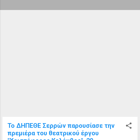
ή
σ
ε
ι
ς
Το ΔΗΠΕΘΕ Σερρών παρουσίασε την
πρεμιέρα του θεατρικού έργου