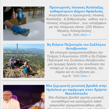
Προσωρινός πίνακας Κατάταξης
καθαριστριών Δήμου Ηράκλειας
Αναρτήθηκαν ο προσωρινός πίνακας
Κατάταξης & βαθμολογίας καθώς και ο
πίνακας απορριπτέων , των υποψηφίων
για την πλήρωση είκοσι (20) θέσεων
Μερικής Απασχόλησης ...
Aug-08 - 2026 |
More ->
9η Ετήσια Πεζοπορία του Συλλόγου
Αετοβουνίου
Με επιτυχία πραγματοποιήθηκε την
Τετάρτη 5 Αυγούστου 2026 η 9η Ετήσια
Πεζοπορία του Συλλόγου Αετοβουνίου,
μια όμορφη δράση που συνδύασε την
επαφή με τη φύση, την άσκηση, την
παρέα και τη συζήτηση για...
Aug-08 - 2026 |
More ->
Μια ξεχωριστή μουσική βραδιά στην
Ηράκλεια με αφιέρωμα στον Χρήστο
Νικολόπουλο
Μια ιδιαίτερη βραδιά γεμάτη μουσική,
συναίσθημα και αγαπημένα λαϊκά
τραγούδια πραγματοποιήθηκε χθες,
Παρασκευή 7 Αυγούστου, στην πλατεία