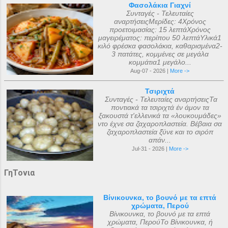
Φασολάκια Γιαχνί
Συνταγές - Τελευταίες
αναρτήσειςΜερίδες: 4Χρόνος
προετοιμασίας: 15 λεπτάΧρόνος
μαγειρέματος: περίπου 50 λεπτάΥλικά1
κιλό φρέσκα φασολάκια, καθαρισμένα2-
3 πατάτες, κομμένες σε μεγάλα
κομμάτια1 μεγάλο...
Aug-07 - 2026 |
More ->
Τσιριχτά
Συνταγές - Τελευταίες αναρτήσειςΤα
ποντιακά τα τσιριχτά έν άμον τα
ξακουστά τ'ελλενικά τα «λουκουμάδες»
ντο έχνε σα ζαχαροπλαστεία. Βέβαια σα
ζαχαροπλαστεία ξ̌ύνε και το σιρόπ
απάν...
Jul-31 - 2026 |
More ->
ΓηΤονια
Βίνικουνκα, το βουνό με τα επτά
χρώματα, Περού
Βίνικουνκα, το βουνό με τα επτά
χρώματα, ΠερούΤο Βίνικουνκα, ή