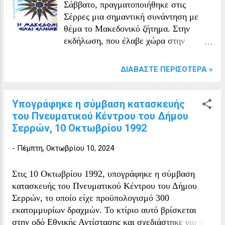
Σάββατο, πραγματοποιήθηκε στις
Σέρρες μια σημαντική συνάντηση με
θέμα το Μακεδονικό ζήτημα. Στην
εκδήλωση, που έλαβε χώρα στην
αίθουσα του Δημοτικού Περιφερειακού
Θεάτρου (ΔΗ.ΠΕ.ΘΕ.), γνωστή τότε ως
ΔΙΑΒΆΣΤΕ ΠΕΡΙΣΌΤΕΡΑ »
παλιά αίθουσα του Ορφέα, συμμετείχαν
150 δήμαρχοι από όλη την Ελλάδα.
Υπογράφηκε η σύμβαση κατασκευής
του Πνευματικού Κέντρου του Δήμου
Σερρών, 10 Οκτωβρίου 1992
-
Πέμπτη, Οκτωβρίου 10, 2024
Στις 10 Οκτωβρίου 1992, υπογράφηκε η σύμβαση
κατασκευής του Πνευματικού Κέντρου του Δήμου
Σερρών, το οποίο είχε προϋπολογισμό 300
εκατομμυρίων δραχμών. Το κτίριο αυτό βρίσκεται
στην οδό Εθνικής Αντίστασης και σχεδιάστηκε για να