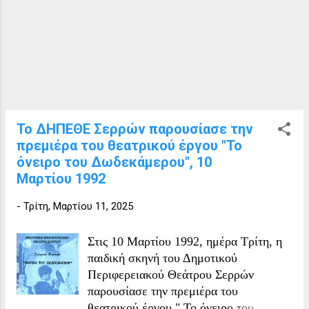
επιμέλεια: Γιάννης Ιορδανίδης
Φωτισμοί: Χρήστος Γιαλαβούζης
Βοηθός σκηνοθέτη: Θωμάς
Παπαναστασίου Ηθοποιοί: Χρήστος
Μωραΐτης, Κώστας Ματσάκας, Νίκος
Βεργίδης, Χρήστος Διπλάς, Νικηφόρος
Νανέρης, Κυριακή Μαλάμα, Θωμάς
Παπαναστασίου, Φώτης Θεοδωρίδης (ε)
Το ΔΗΠΕΘΕ Σερρών παρουσίασε την
Φωτογραφίες ΔΗΠΕΘΕ Σερρών
πρεμιέρα του θεατρικού έργου "Το
όνειρο του Δωδεκάμερου", 10
Μαρτίου 1992
-
Τρίτη, Μαρτίου 11, 2025
Στις 10 Μαρτίου 1992, ημέρα Τρίτη, η
παιδική σκηνή του Δημοτικού
Περιφερειακού Θεάτρου Σερρών
παρουσίασε την πρεμιέρα του
θεατρικού έργου " Το όνειρο του