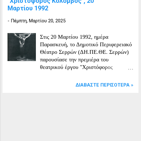
"Χριστόφορος Κολόμβος", 20
Μαρτίου 1992
-
Πέμπτη, Μαρτίου 20, 2025
Στις 20 Μαρτίου 1992, ημέρα
Παρασκευή, το Δημοτικό Περιφερειακό
Θέατρο Σερρών (ΔΗ.ΠΕ.ΘΕ. Σερρών)
παρουσίασε την πρεμιέρα του
θεατρικού έργου "Χριστόφορος
Κολόμβος" του Ν. Καζαντζάκη.
«Χριστόφορος Κολόμβος» Κεντρική
ΔΙΑΒΆΣΤΕ ΠΕΡΙΣΌΤΕΡΑ »
Σκηνή Πρώτη παράσταση: Παρασκευή
20/3/1992 Θεατρική περίοδος:
Χειμώνας – Καλοκαίρι 1992 Είδος
θεάματος: Δράμα Συγγραφέας: Νίκος
Καζαντζάκης Σκηνοθεσία: Γιάννης
Ιορδανίδης Σκηνικά – κοστούμια:
Σεμπαστιάν Κουρίβο Μουσική