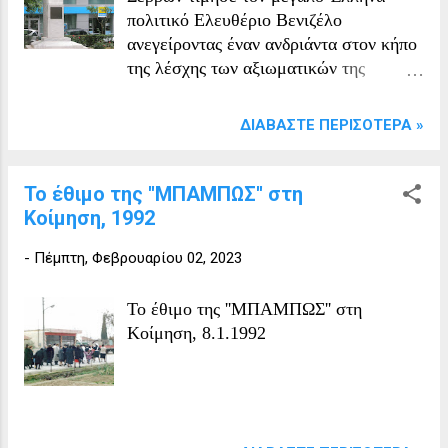
πολιτικό Ελευθέριο Βενιζέλο
ανεγείροντας έναν ανδριάντα στον κήπο
της λέσχης των αξιωματικών της
φρουράς Σερρών. Αυτή η κίνηση αποτίει
φόρο τιμής στην σημαντική προσφορά
ΔΙΑΒΆΣΤΕ ΠΕΡΙΣΌΤΕΡΑ »
του Βενιζέλου στην ιστορία της
Ελλάδας και της περιοχής των Σερρών
συγκεκριμένα.
Το έθιμο της ''ΜΠΑΜΠΩΣ'' στη
Κοίμηση, 1992
-
Πέμπτη, Φεβρουαρίου 02, 2023
Το έθιμο της ''ΜΠΑΜΠΩΣ'' στη
Κοίμηση, 8.1.1992