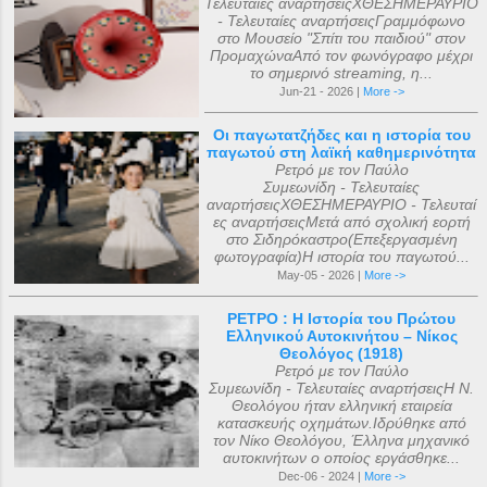
Τελευταίες αναρτήσειςΧΘΕΣΗΜΕΡΑΥΡΙΟ
- Τελευταίες αναρτήσειςΓραμμόφωνο
στο Μουσείο "Σπίτι του παιδιού" στον
ΠρομαχώναΑπό τον φωνόγραφο μέχρι
το σημερινό streaming, η...
Jun-21 - 2026 |
More ->
Οι παγωτατζήδες και η ιστορία του
παγωτού στη λαϊκή καθημερινότητα
Ρετρό με τον Παύλο
Συμεωνίδη - Τελευταίες
αναρτήσειςΧΘΕΣΗΜΕΡΑΥΡΙΟ - Τελευταί
ες αναρτήσειςΜετά από σχολική εορτή
στο Σιδηρόκαστρο(Επεξεργασμένη
φωτογραφία)Η ιστορία του παγωτού...
May-05 - 2026 |
More ->
ΡΕΤΡΟ : Η Ιστορία του Πρώτου
Ελληνικού Αυτοκινήτου – Νίκος
Θεολόγος (1918)
Ρετρό με τον Παύλο
Συμεωνίδη - Τελευταίες αναρτήσειςΗ Ν.
Θεολόγου ήταν ελληνική εταιρεία
κατασκευής οχημάτων.Ιδρύθηκε από
τον Νίκο Θεολόγου, Έλληνα μηχανικό
αυτοκινήτων ο οποίος εργάσθηκε...
Dec-06 - 2024 |
More ->