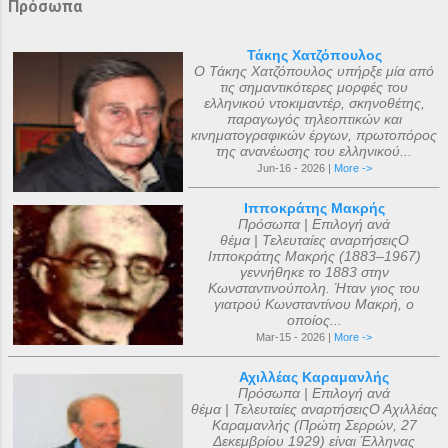
Πρόσωπα
Τάκης Χατζόπουλος
Ο Τάκης Χατζόπουλος υπήρξε μία από
τις σημαντικότερες μορφές του
ελληνικού ντοκιμαντέρ, σκηνοθέτης,
παραγωγός τηλεοπτικών και
κινηματογραφικών έργων, πρωτοπόρος
της ανανέωσης του ελληνικού...
Jun-16 - 2026 |
More ->
Ιπποκράτης Μακρής
Πρόσωπα | Επιλογή ανά
θέμα | Τελευταίες αναρτήσειςΟ
Ιπποκράτης Μακρής (1883–1967)
γεννήθηκε το 1883 στην
Κωνσταντινούπολη. Ήταν γιος του
γιατρού Κωνσταντίνου Μακρή, ο
οποίος...
Mar-15 - 2026 |
More ->
Αχιλλέας Καραμανλής
Πρόσωπα | Επιλογή ανά
θέμα | Τελευταίες αναρτήσειςΟ Αχιλλέας
Καραμανλής (Πρώτη Σερρών, 27
Δεκεμβρίου 1929) είναι Έλληνας