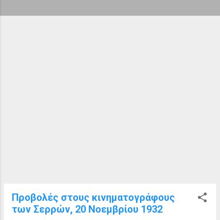
ή
σ
ε
ι
ς
Προβολές στους κινηματογράφους
των Σερρών, 20 Νοεμβρίου 1932