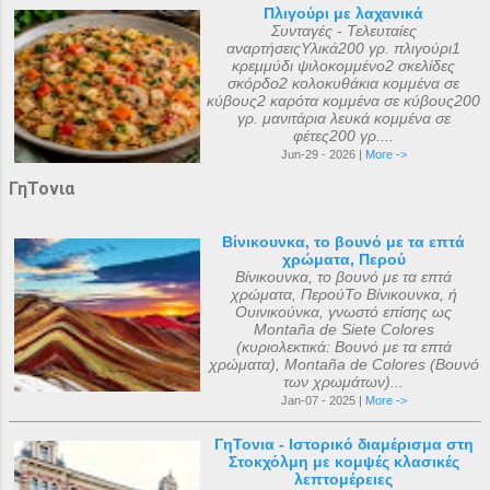
Πλιγούρι με λαχανικά
Συνταγές - Τελευταίες
αναρτήσειςΥλικά200 γρ. πλιγούρι1
κρεμμύδι ψιλοκομμένο2 σκελίδες
σκόρδο2 κολοκυθάκια κομμένα σε
κύβους2 καρότα κομμένα σε κύβους200
γρ. μανιτάρια λευκά κομμένα σε
φέτες200 γρ....
Jun-29 - 2026 |
More ->
ΓηΤονια
Βίνικουνκα, το βουνό με τα επτά
χρώματα, Περού
Βίνικουνκα, το βουνό με τα επτά
χρώματα, ΠερούΤο Βίνικουνκα, ή
Ουινικούνκα, γνωστό επίσης ως
Montaña de Siete Colores
(κυριολεκτικά: Βουνό με τα επτά
χρώματα), Montaña de Colores (Βουνό
των χρωμάτων)...
Jan-07 - 2025 |
More ->
ΓηΤονια - Ιστορικό διαμέρισμα στη
Στοκχόλμη με κομψές κλασικές
λεπτομέρειες