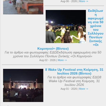
Aug-06 - 2026 |
More ->
Εκδήλωσ
η
αφιερωμέ
νη στα 50
χρόνια
του
Συλλόγου
Ποντίων
Σιντικής
«Οι
Κομνηνοί» (Βίντεο)
Για το άρθρο και φωτογραφίες ΕΔΩΕκδήλωση αφιερωμένη στα 50
χρόνια του Συλλόγου Ποντίων Σιντικής «Οι Κομνηνοί»
Aug-02 - 2026 |
More ->
8 Wake Up Festival στη Κοίμηση, 31
Ιουλίου 2026 (Βίντεο)
Για το άρθρο και φωτογραφίες ΕΔΩ8
Wake Up Festival στη Κοίμηση, 31
Ιουλίου 2026
Aug-01 - 2026 |
More ->