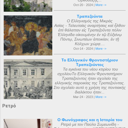
Ορθόδοξης...
Oct-20 - 2024 |
More ->
Τραπεζούντα
Ο Ελληνισμός της Μικράς
Ασίας - Τελευταίες αναρτήσεις καὶ ἦλθον
ἐπὶ θάλατταν εἰς Τραπεζοῦντα πόλιν
Ἑλληνίδα οἰκουμένην ἐν τῷ Εὐξείνῳ
Πόντῳ, Σινωπέων ἀποικίαν, ἐν τῇ
Κόλχων χώρᾳ....
Oct-14 - 2024 |
More ->
Το Ελληνικόν Φροντιστήριον
Τραπεζούντος
Τα εγκένια του νέου κτιρίου του
σχολίουΤο Ελληνικόν Φροντιστήριον
Τραπεζούντος ήταν σχολείο της
ελληνικής παροικίας της Τραπεζούντας.
Στο σχολείο αυτό η χρήση της ποντιακής
διαλέκτου ήταν...
Mar-24 - 2023 |
More ->
Ρετρό
Ο Φωνόγραφος και η Ιστορία του
Ρετρό με τον Παύλο Συμεωνίδη -