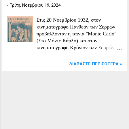
-
Τρίτη, Νοεμβρίου 19, 2024
Στις 20 Νοεμβρίου 1932, στον
κινηματογράφο Πάνθεον των Σερρών
προβάλλονταν η ταινία "Monte Carlo"
(Στο Μόντε Κάρλο) και στον
κινηματογράφο Κρόνιον των Σερρών
παιζόταν η ταινία "The Dawn Patrol"
(Αερομαχία του Δυτικού Μετώπου). Το
ΔΙΑΒΆΣΤΕ ΠΕΡΙΣΌΤΕΡΑ »
Monte Carlo είναι μια αμερικανική
μιούζικαλ κωμωδία του 1930, σε
σκηνοθεσία του Ernst Lubitsch.
Πρωταγωνιστούν οι Jack Buchanan ως
ο Γάλλος κόμης Rudolph Falliere, που
προσποιείται τον κομμωτή, και η
Jeanette MacDonald ως η κόμισσα
Helene Mara. Η ταινία είναι
αξιοσημείωτη για την εισαγωγή του