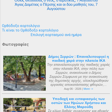
Όσιος Θεοδόσιος ο νέος, ο ιαματικός, 7 Αυγούστου
Άγιος Δομέτιος ο Πέρσης και οι δύο μαθητές του, 7
Αυγούστου
Ορθόδοξο εορτολόγιο
Τι είναι το Ορθόδοξο εορτολόγιο
Επιλογή εορτασμού ανά ημέρα
Φωτογραφίες
Δήμος Σερρών : Επαναλειτουργεί η
παιδική χαρά στην πλατεία ΙΚΑ
Την επαναλειτουργία της παιδικής χαράς
στην πλατεία ΙΚΑ, στην πόλη των
Σερρών, ανακοίνωσε ο Δήμος
Σερρών.Σύμφωνα με την ανακοίνωση
της δημοτικής αρχής, ολοκληρώθηκαν
εργασίες αποκατάστασης φθορών,...
Aug-06 - 2026 |
More ->
Υποδοχή και ενταφιασμός των
οστών των Ηρώων Χρήστου και
Ελένης Μαρούδη
Σε κλίμα βαθιάς συγκίνησης και εθνικής