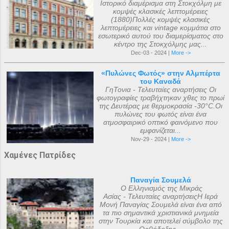
Ιστορικό διαμέρισμα στη Στοκχόλμη με
κομψές κλασικές λεπτομέρειες
(1880)Πολλές κομψές κλασικές
λεπτομέρειες και vintage κομμάτια στο
εσωτερικό αυτού του διαμερίσματος στο
κέντρο της Στοκχόλμης μας...
Dec-03 - 2024 |
More ->
«Πυλώνες Φωτός» στην Αλμπέρτα
του Καναδά
ΓηΤονια - Τελευταίες αναρτήσεις Οι
φωτογραφίες τραβήχτηκαν χθες το πρωί
της Δευτέρας με θερμοκρασία -30°C.Οι
πυλώνες του φωτός είναι ένα
ατμοσφαιρικό οπτικό φαινόμενο που
εμφανίζεται...
Nov-29 - 2024 |
More ->
Χαμένες Πατρίδες
Παναγία Σουμελά
Ο Ελληνισμός της Μικράς
Ασίας - Τελευταίες αναρτήσειςΗ Ιερά
Μονή Παναγίας Σουμελά είναι ένα από
τα πιο σημαντικά χριστιανικά μνημεία
στην Τουρκία και αποτελεί σύμβολο της