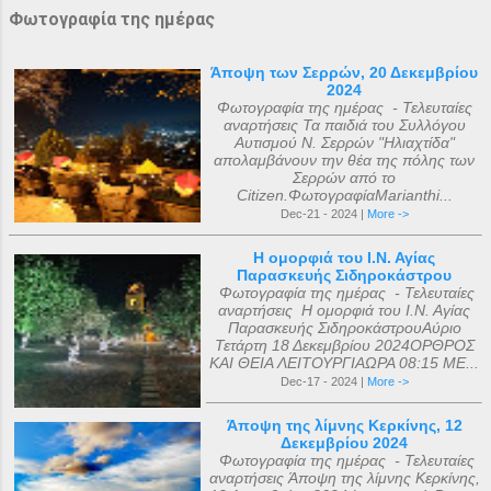
Φωτογραφία της ημέρας
Άποψη των Σερρών, 20 Δεκεμβρίου
2024
Φωτογραφία της ημέρας - Τελευταίες
αναρτήσεις Τα παιδιά του Συλλόγου
Αυτισμού Ν. Σερρών "Ηλιαχτίδα"
απολαμβάνουν την θέα της πόλης των
Σερρών από το
Citizen.ΦωτογραφίαMarianthi...
Dec-21 - 2024 |
More ->
Η ομορφιά του Ι.Ν. Αγίας
Παρασκευής Σιδηροκάστρου
Φωτογραφία της ημέρας - Τελευταίες
αναρτήσεις Η ομορφιά του Ι.Ν. Αγίας
Παρασκευής ΣιδηροκάστρουΑύριο
Τετάρτη 18 Δεκεμβρίου 2024ΟΡΘΡΟΣ
ΚΑΙ ΘΕΙΑ ΛΕΙΤΟΥΡΓΙΑΩΡΑ 08:15 ΜΕ...
Dec-17 - 2024 |
More ->
Άποψη της λίμνης Κερκίνης, 12
Δεκεμβρίου 2024
Φωτογραφία της ημέρας - Τελευταίες
αναρτήσεις Άποψη της λίμνης Κερκίνης,