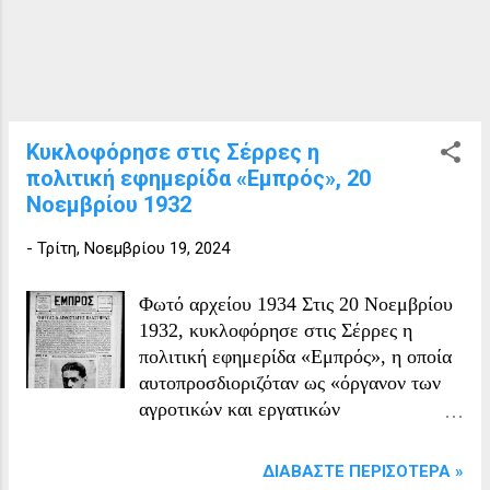
τραγουδιού "Beyond the Blue Horizon",
το οποίο γράφτηκε για την ταινία και
εκτελείται για πρώτη φορά από τη
MacDonald και μια χορωδία στο
soundtrack, καθώς αυτή αποδρά με το
τρένο μέσα από την εξοχή. Το Monte
Κυκλοφόρησε στις Σέρρες η
Carlo επαινέθηκε από τους κριτικούς ως
πολιτική εφημερίδα «Εμπρός», 20
αριστούργημα του νέου είδους
Νοεμβρίου 1932
μουσικών ταινιών. Το σενάριο
βασίστηκε στο μυθιστόρημα του Booth
-
Τρίτη, Νοεμβρίου 19, 2024
Tarkington Monsieur Beaucaire. Πλοκή
Η κόμισσα Helene Mara πρόκειται να
Φωτό αρχείου 1934 Στις 20 Νοεμβρίου
παντρευτεί τον Δούκα Otto Von Li...
1932, κυκλοφόρησε στις Σέρρες η
πολιτική εφημερίδα «Εμπρός», η οποία
αυτοπροσδιοριζόταν ως «όργανον των
αγροτικών και εργατικών
συμφερόντων». Η εφημερίδα είχε ως
ιδιοκτήτη, διευθυντή και υπεύθυνο τον
ΔΙΑΒΆΣΤΕ ΠΕΡΙΣΌΤΕΡΑ »
Πάνο Πιέρρο, ενώ προϊστάμενος του