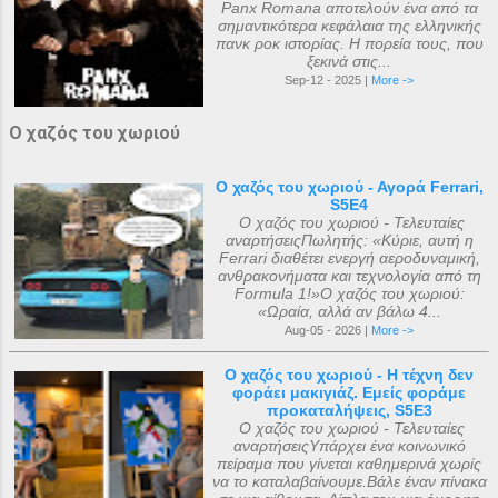
Panx Romana αποτελούν ένα από τα
σημαντικότερα κεφάλαια της ελληνικής
πανκ ροκ ιστορίας. Η πορεία τους, που
ξεκινά στις...
Sep-12 - 2025 |
More ->
Ο χαζός του χωριού
Ο χαζός του χωριού - Αγορά Ferrari,
S5E4
Ο χαζός του χωριού - Τελευταίες
αναρτήσειςΠωλητής: «Κύριε, αυτή η
Ferrari διαθέτει ενεργή αεροδυναμική,
ανθρακονήματα και τεχνολογία από τη
Formula 1!»Ο χαζός του χωριού:
«Ωραία, αλλά αν βάλω 4...
Aug-05 - 2026 |
More ->
Ο χαζός του χωριού - Η τέχνη δεν
φοράει μακιγιάζ. Εμείς φοράμε
προκαταλήψεις, S5E3
Ο χαζός του χωριού - Τελευταίες
αναρτήσειςΥπάρχει ένα κοινωνικό
πείραμα που γίνεται καθημερινά χωρίς
να το καταλαβαίνουμε.Βάλε έναν πίνακα