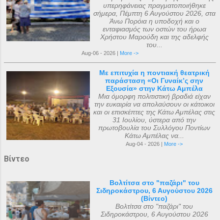
υπερηφάνειας πραγματοποιήθηκε
σήμερα, Πέμπτη 6 Αυγούστου 2026, στα
Άνω Πορόια η υποδοχή και ο
ενταφιασμός των οστών του ήρωα
Χρήστου Μαρούδη και της αδελφής
του...
Aug-06 - 2026 |
More ->
Με επιτυχία η ποντιακή θεατρική
παράσταση «Οι Γυναίκ’ς σην
Εξουσία» στην Κάτω Αμπέλα
Μια όμορφη πολιτιστική βραδιά είχαν
την ευκαιρία να απολαύσουν οι κάτοικοι
και οι επισκέπτες της Κάτω Αμπέλας στις
31 Ιουλίου, ύστερα από την
πρωτοβουλία του Συλλόγου Ποντίων
Κάτω Αμπέλας να...
Aug-04 - 2026 |
More ->
Βίντεο
Βολτίτσα στο "παζάρι" του
Σιδηροκάστρου, 6 Αυγούστου 2026
(Βίντεο)
Βολτίτσα στο "παζάρι" του
Σιδηροκάστρου, 6 Αυγούστου 2026