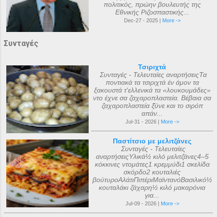
πολιτικός, πρώην βουλευτής της
Εθνικής Ριζοσπαστικής...
Dec-27 - 2025 |
More ->
Συνταγές
Τσιριχτά
Συνταγές - Τελευταίες αναρτήσειςΤα
ποντιακά τα τσιριχτά έν άμον τα
ξακουστά τ'ελλενικά τα «λουκουμάδες»
ντο έχνε σα ζαχαροπλαστεία. Βέβαια σα
ζαχαροπλαστεία ξ̌ύνε και το σιρόπ
απάν...
Jul-31 - 2026 |
More ->
Παστίτσιο με μελιτζάνες
Συνταγές - Τελευταίες
αναρτήσειςΥλικά½ κιλό μελιτζάνες4–5
κόκκινες ντομάτες1 κρεμμύδι1 σκελίδα
σκόρδο2 κουταλιές
βούτυροΑλάτιΠιπέριΜαϊντανόΒασιλικό½
κουταλάκι ζάχαρη½ κιλό μακαρόνια
για...
Jul-09 - 2026 |
More ->