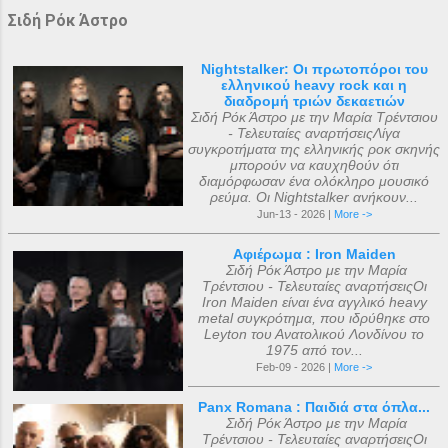
Σιδή Ρόκ Άστρο
Nightstalker: Οι πρωτοπόροι του
ελληνικού heavy rock και η
διαδρομή τριών δεκαετιών
Σιδή Ρόκ Άστρο με την Μαρία Τρέντσιου
- Τελευταίες αναρτήσειςΛίγα
συγκροτήματα της ελληνικής ροκ σκηνής
μπορούν να καυχηθούν ότι
διαμόρφωσαν ένα ολόκληρο μουσικό
ρεύμα. Οι Nightstalker ανήκουν...
Jun-13 - 2026 |
More ->
Αφιέρωμα : Iron Maiden
Σιδή Ρόκ Άστρο με την Μαρία
Τρέντσιου - Τελευταίες αναρτήσειςΟι
Iron Maiden είναι ένα αγγλικό heavy
metal συγκρότημα, που ιδρύθηκε στο
Leyton του Ανατολικού Λονδίνου το
1975 από τον...
Feb-09 - 2026 |
More ->
Panx Romana : Παιδιά στα όπλα...
Σιδή Ρόκ Άστρο με την Μαρία
Τρέντσιου - Τελευταίες αναρτήσειςΟι