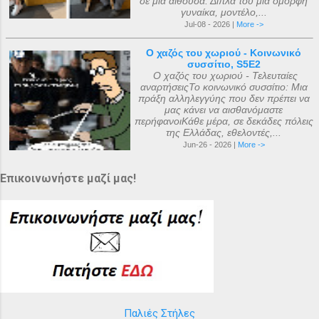
σε μια αίθουσα. Δίπλα του μια όμορφη
γυναίκα, μοντέλο,...
Jul-08 - 2026 |
More ->
Ο χαζός του χωριού - Κοινωνικό
συσσίτιο, S5E2
Ο χαζός του χωριού - Τελευταίες
αναρτήσειςΤο κοινωνικό συσσίτιο: Μια
πράξη αλληλεγγύης που δεν πρέπει να
μας κάνει να αισθανόμαστε
περήφανοιΚάθε μέρα, σε δεκάδες πόλεις
της Ελλάδας, εθελοντές,...
Jun-26 - 2026 |
More ->
Επικοινωνήστε μαζί μας!
Παλιές Στήλες