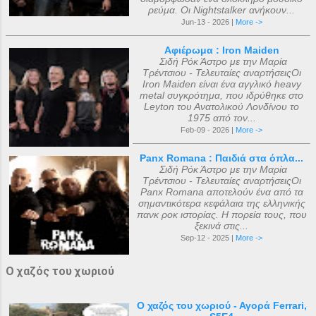
ρεύμα. Οι Nightstalker ανήκουν...
Jun-13 - 2026 |
More ->
Αφιέρωμα : Iron Maiden
Σιδή Ρόκ Άστρο με την Μαρία
Τρέντσιου - Τελευταίες αναρτήσειςΟι
Iron Maiden είναι ένα αγγλικό heavy
metal συγκρότημα, που ιδρύθηκε στο
Leyton του Ανατολικού Λονδίνου το
1975 από τον...
Feb-09 - 2026 |
More ->
Panx Romana : Παιδιά στα όπλα...
Σιδή Ρόκ Άστρο με την Μαρία
Τρέντσιου - Τελευταίες αναρτήσειςΟι
Panx Romana αποτελούν ένα από τα
σημαντικότερα κεφάλαια της ελληνικής
πανκ ροκ ιστορίας. Η πορεία τους, που
ξεκινά στις...
Sep-12 - 2025 |
More ->
Ο χαζός του χωριού
Ο χαζός του χωριού - Αγορά Ferrari,