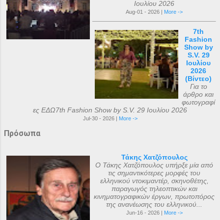
Ιουλίου 2026
Aug-01 - 2026 |
More ->
7th
Fashion
Show by
S.V. 29
Ιουλίου
2026
(Βίντεο)
Για το
άρθρο και
φωτογραφί
ες ΕΔΩ7th Fashion Show by S.V. 29 Ιουλίου 2026
Jul-30 - 2026 |
More ->
Πρόσωπα
Τάκης Χατζόπουλος
Ο Τάκης Χατζόπουλος υπήρξε μία από
τις σημαντικότερες μορφές του
ελληνικού ντοκιμαντέρ, σκηνοθέτης,
παραγωγός τηλεοπτικών και
κινηματογραφικών έργων, πρωτοπόρος
της ανανέωσης του ελληνικού...
Jun-16 - 2026 |
More ->