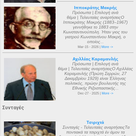
Ιπποκράτης Μακρής
Πρόσωπα | Επιλογή ανά
θέμα | Τελευταίες αναρτήσειςΟ
Ιπποκράτης Μακρής (1883–1967)
γεννήθηκε το 1883 στην
Κωνσταντινούπολη. Ήταν γιος του
γιατρού Κωνσταντίνου Μακρή, ο
οποίος...
Mar-15 - 2026 |
More ->
Αχιλλέας Καραμανλής
Πρόσωπα | Επιλογή ανά
θέμα | Τελευταίες αναρτήσειςΟ Αχιλλέας
Καραμανλής (Πρώτη Σερρών, 27
Δεκεμβρίου 1929) είναι Έλληνας
πολιτικός, πρώην βουλευτής της
Εθνικής Ριζοσπαστικής...
Dec-27 - 2025 |
More ->
Συνταγές
Τσιριχτά
Συνταγές - Τελευταίες αναρτήσειςΤα
ποντιακά τα τσιριχτά έν άμον τα