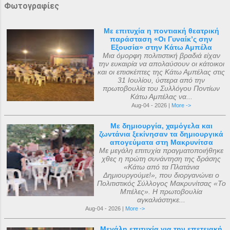
Φωτογραφίες
Με επιτυχία η ποντιακή θεατρική
παράσταση «Οι Γυναίκ’ς σην
Εξουσία» στην Κάτω Αμπέλα
Μια όμορφη πολιτιστική βραδιά είχαν
την ευκαιρία να απολαύσουν οι κάτοικοι
και οι επισκέπτες της Κάτω Αμπέλας στις
31 Ιουλίου, ύστερα από την
πρωτοβουλία του Συλλόγου Ποντίων
Κάτω Αμπέλας να...
Aug-04 - 2026 |
More ->
Με δημιουργία, χαμόγελα και
ζωντάνια ξεκίνησαν τα δημιουργικά
απογεύματα στη Μακρυνίτσα
Με μεγάλη επιτυχία πραγματοποιήθηκε
χθες η πρώτη συνάντηση της δράσης
«Κάτω από τα Πλατάνια
Δημιουργούμε!», που διοργανώνει ο
Πολιτιστικός Σύλλογος Μακρυνίτσας «Το
Μπέλες». Η πρωτοβουλία
αγκαλιάστηκε...
Aug-04 - 2026 |
More ->
Μεγάλη επιτυχία για την επετειακή