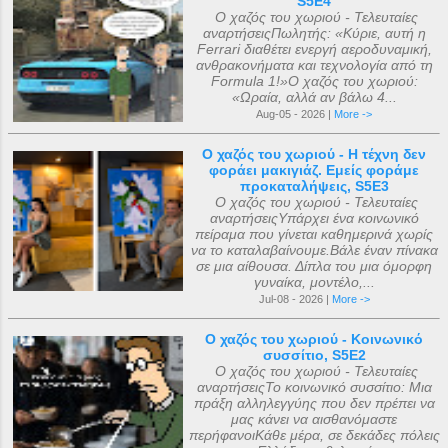
S5E4
Ο χαζός του χωριού - Τελευταίες
αναρτήσειςΠωλητής: «Κύριε, αυτή η
Ferrari διαθέτει ενεργή αεροδυναμική,
ανθρακονήματα και τεχνολογία από τη
Formula 1!»Ο χαζός του χωριού:
«Ωραία, αλλά αν βάλω 4...
Aug-05 - 2026 |
More ->
Ο χαζός του χωριού - Η τέχνη δεν
φοράει μακιγιάζ. Εμείς φοράμε
προκαταλήψεις, S5E3
Ο χαζός του χωριού - Τελευταίες
αναρτήσειςΥπάρχει ένα κοινωνικό
πείραμα που γίνεται καθημερινά χωρίς
να το καταλαβαίνουμε.Βάλε έναν πίνακα
σε μια αίθουσα. Δίπλα του μια όμορφη
γυναίκα, μοντέλο,...
Jul-08 - 2026 |
More ->
Ο χαζός του χωριού - Κοινωνικό
συσσίτιο, S5E2
Ο χαζός του χωριού - Τελευταίες
αναρτήσειςΤο κοινωνικό συσσίτιο: Μια
πράξη αλληλεγγύης που δεν πρέπει να
μας κάνει να αισθανόμαστε
περήφανοιΚάθε μέρα, σε δεκάδες πόλεις