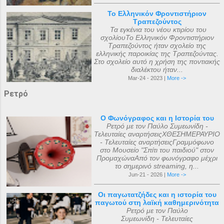
Το Ελληνικόν Φροντιστήριον
Τραπεζούντος
Τα εγκένια του νέου κτιρίου του
σχολίουΤο Ελληνικόν Φροντιστήριον
Τραπεζούντος ήταν σχολείο της
ελληνικής παροικίας της Τραπεζούντας.
Στο σχολείο αυτό η χρήση της ποντιακής
διαλέκτου ήταν...
Mar-24 - 2023 |
More ->
Ρετρό
Ο Φωνόγραφος και η Ιστορία του
Ρετρό με τον Παύλο Συμεωνίδη -
Τελευταίες αναρτήσειςΧΘΕΣΗΜΕΡΑΥΡΙΟ
- Τελευταίες αναρτήσειςΓραμμόφωνο
στο Μουσείο "Σπίτι του παιδιού" στον
ΠρομαχώναΑπό τον φωνόγραφο μέχρι
το σημερινό streaming, η...
Jun-21 - 2026 |
More ->
Οι παγωτατζήδες και η ιστορία του
παγωτού στη λαϊκή καθημερινότητα
Ρετρό με τον Παύλο
Συμεωνίδη - Τελευταίες