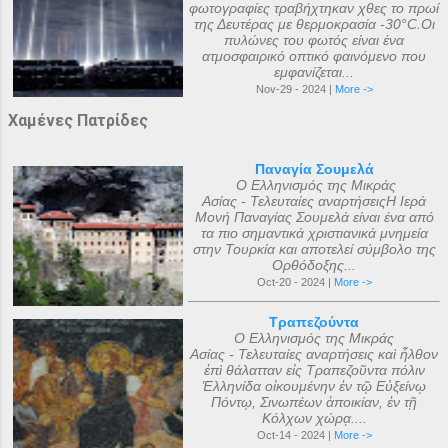
φωτογραφίες τραβήχτηκαν χθες το πρωί
της Δευτέρας με θερμοκρασία -30°C.Οι
πυλώνες του φωτός είναι ένα
ατμοσφαιρικό οπτικό φαινόμενο που
εμφανίζεται...
Nov-29 - 2024 |
More ->
Χαμένες Πατρίδες
Παναγία Σουμελά
Ο Ελληνισμός της Μικράς
Ασίας - Τελευταίες αναρτήσειςΗ Ιερά
Μονή Παναγίας Σουμελά είναι ένα από
τα πιο σημαντικά χριστιανικά μνημεία
στην Τουρκία και αποτελεί σύμβολο της
Ορθόδοξης...
Oct-20 - 2024 |
More ->
Τραπεζούντα
Ο Ελληνισμός της Μικράς
Ασίας - Τελευταίες αναρτήσεις καὶ ἦλθον
ἐπὶ θάλατταν εἰς Τραπεζοῦντα πόλιν
Ἑλληνίδα οἰκουμένην ἐν τῷ Εὐξείνῳ
Πόντῳ, Σινωπέων ἀποικίαν, ἐν τῇ
Κόλχων χώρᾳ....
Oct-14 - 2024 |
More ->