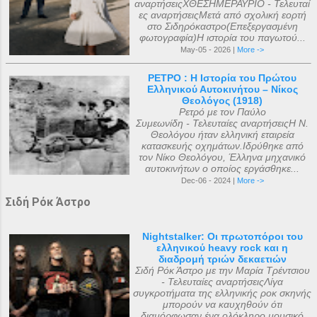
αναρτήσειςΧΘΕΣΗΜΕΡΑΥΡΙΟ - Τελευταί
ες αναρτήσειςΜετά από σχολική εορτή
στο Σιδηρόκαστρο(Επεξεργασμένη
φωτογραφία)Η ιστορία του παγωτού...
May-05 - 2026 |
More ->
ΡΕΤΡΟ : Η Ιστορία του Πρώτου
Ελληνικού Αυτοκινήτου – Νίκος
Θεολόγος (1918)
Ρετρό με τον Παύλο
Συμεωνίδη - Τελευταίες αναρτήσειςΗ Ν.
Θεολόγου ήταν ελληνική εταιρεία
κατασκευής οχημάτων.Ιδρύθηκε από
τον Νίκο Θεολόγου, Έλληνα μηχανικό
αυτοκινήτων ο οποίος εργάσθηκε...
Dec-06 - 2024 |
More ->
Σιδή Ρόκ Άστρο
Nightstalker: Οι πρωτοπόροι του
ελληνικού heavy rock και η
διαδρομή τριών δεκαετιών
Σιδή Ρόκ Άστρο με την Μαρία Τρέντσιου
- Τελευταίες αναρτήσειςΛίγα
συγκροτήματα της ελληνικής ροκ σκηνής
μπορούν να καυχηθούν ότι
διαμόρφωσαν ένα ολόκληρο μουσικό