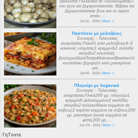
ξακουστά τ'ελλενικά τα «λουκουμάδες»
ντο έχνε σα ζαχαροπλαστεία. Βέβαια σα
ζαχαροπλαστεία ξ̌ύνε και το σιρόπ
απάν...
Jul-31 - 2026 |
More ->
Παστίτσιο με μελιτζάνες
Συνταγές - Τελευταίες
αναρτήσειςΥλικά½ κιλό μελιτζάνες4–5
κόκκινες ντομάτες1 κρεμμύδι1 σκελίδα
σκόρδο2 κουταλιές
βούτυροΑλάτιΠιπέριΜαϊντανόΒασιλικό½
κουταλάκι ζάχαρη½ κιλό μακαρόνια
για...
Jul-09 - 2026 |
More ->
Πλιγούρι με λαχανικά
Συνταγές - Τελευταίες
αναρτήσειςΥλικά200 γρ. πλιγούρι1
κρεμμύδι ψιλοκομμένο2 σκελίδες
σκόρδο2 κολοκυθάκια κομμένα σε
κύβους2 καρότα κομμένα σε κύβους200
γρ. μανιτάρια λευκά κομμένα σε
φέτες200 γρ....
Jun-29 - 2026 |
More ->
ΓηΤονια