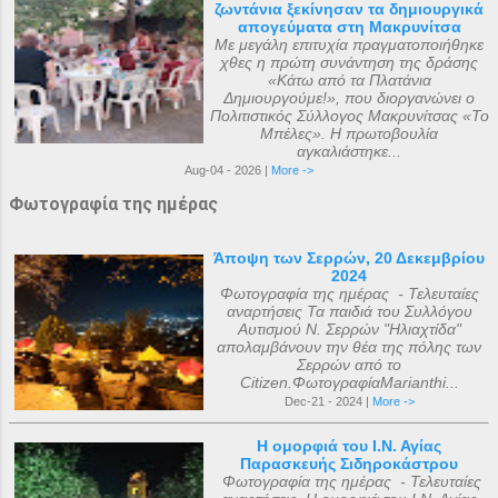
ζωντάνια ξεκίνησαν τα δημιουργικά
απογεύματα στη Μακρυνίτσα
Με μεγάλη επιτυχία πραγματοποιήθηκε
χθες η πρώτη συνάντηση της δράσης
«Κάτω από τα Πλατάνια
Δημιουργούμε!», που διοργανώνει ο
Πολιτιστικός Σύλλογος Μακρυνίτσας «Το
Μπέλες». Η πρωτοβουλία
αγκαλιάστηκε...
Aug-04 - 2026 |
More ->
Φωτογραφία της ημέρας
Άποψη των Σερρών, 20 Δεκεμβρίου
2024
Φωτογραφία της ημέρας - Τελευταίες
αναρτήσεις Τα παιδιά του Συλλόγου
Αυτισμού Ν. Σερρών "Ηλιαχτίδα"
απολαμβάνουν την θέα της πόλης των
Σερρών από το
Citizen.ΦωτογραφίαMarianthi...
Dec-21 - 2024 |
More ->
Η ομορφιά του Ι.Ν. Αγίας
Παρασκευής Σιδηροκάστρου
Φωτογραφία της ημέρας - Τελευταίες