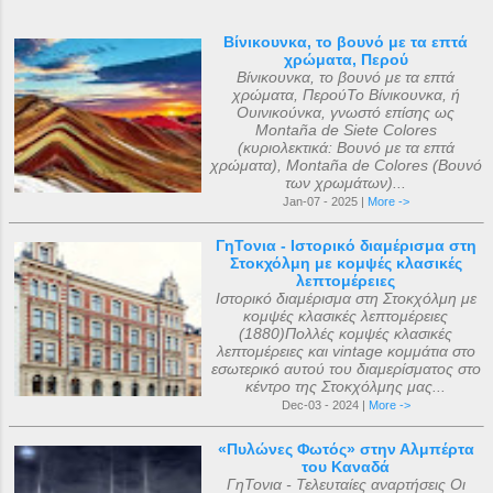
Βίνικουνκα, το βουνό με τα επτά
χρώματα, Περού
Βίνικουνκα, το βουνό με τα επτά
χρώματα, ΠερούΤο Βίνικουνκα, ή
Ουινικούνκα, γνωστό επίσης ως
Montaña de Siete Colores
(κυριολεκτικά: Βουνό με τα επτά
χρώματα), Montaña de Colores (Βουνό
των χρωμάτων)...
Jan-07 - 2025 |
More ->
ΓηΤονια - Ιστορικό διαμέρισμα στη
Στοκχόλμη με κομψές κλασικές
λεπτομέρειες
Ιστορικό διαμέρισμα στη Στοκχόλμη με
κομψές κλασικές λεπτομέρειες
(1880)Πολλές κομψές κλασικές
λεπτομέρειες και vintage κομμάτια στο
εσωτερικό αυτού του διαμερίσματος στο
κέντρο της Στοκχόλμης μας...
Dec-03 - 2024 |
More ->
«Πυλώνες Φωτός» στην Αλμπέρτα
του Καναδά
ΓηΤονια - Τελευταίες αναρτήσεις Οι