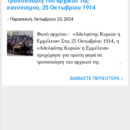
τροποποίηση του αρχικού της
κανονισμού, 25 Οκτωβρίου 1914
-
Παρασκευή, Οκτωβρίου 25, 2024
Φωτό αρχείου : «Αδελφότης Κυριών η
Εμμέλεια» Στις 25 Οκτωβρίου 1914, η
«Αδελφότης Κυριών η Εμμέλεια»
προχώρησε για πρώτη φορά σε
τροποποίηση του αρχικού της
κανονισμού, με σκοπό να εναρμονιστεί
με το νέο νομικό πλαίσιο που ίσχυε
ΔΙΑΒΆΣΤΕ ΠΕΡΙΣΌΤΕΡΑ »
μετά την απελευθέρωση από την
Οθωμανική Αυτοκρατορία. Αυτή η
τροποποίηση ήταν μέρος της
προσαρμογής της αδελφότητας στις νέες
κοινωνικές και νομικές συνθήκες της
εποχής. «Ή Έμμέλεια» ίδρύθη τό 1895,
επί Τουρκοκρατίας. Ό τότε ίεροκήρυξ