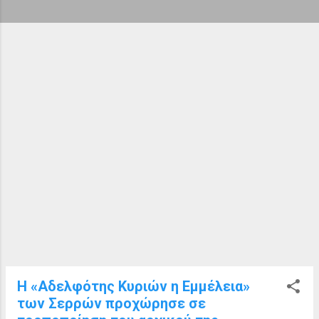
ή
σ
ε
ι
ς
Η «Αδελφότης Κυριών η Εμμέλεια»
των Σερρών προχώρησε σε