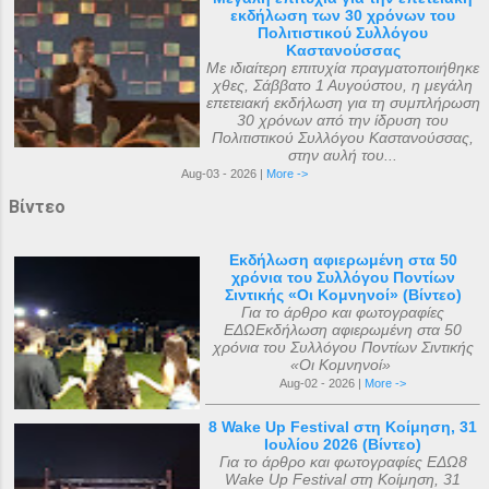
εκδήλωση των 30 χρόνων του
Πολιτιστικού Συλλόγου
Καστανούσσας
Με ιδιαίτερη επιτυχία πραγματοποιήθηκε
χθες, Σάββατο 1 Αυγούστου, η μεγάλη
επετειακή εκδήλωση για τη συμπλήρωση
30 χρόνων από την ίδρυση του
Πολιτιστικού Συλλόγου Καστανούσσας,
στην αυλή του...
Aug-03 - 2026 |
More ->
Βίντεο
Εκδήλωση αφιερωμένη στα 50
χρόνια του Συλλόγου Ποντίων
Σιντικής «Οι Κομνηνοί» (Βίντεο)
Για το άρθρο και φωτογραφίες
ΕΔΩΕκδήλωση αφιερωμένη στα 50
χρόνια του Συλλόγου Ποντίων Σιντικής
«Οι Κομνηνοί»
Aug-02 - 2026 |
More ->
8 Wake Up Festival στη Κοίμηση, 31
Ιουλίου 2026 (Βίντεο)
Για το άρθρο και φωτογραφίες ΕΔΩ8
Wake Up Festival στη Κοίμηση, 31