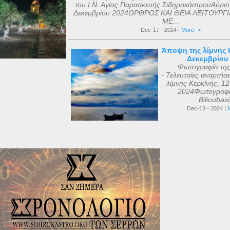
του Ι.Ν. Αγίας Παρασκευής ΣιδηροκάστρουΑύριο
Δεκεμβρίου 2024ΟΡΘΡΟΣ ΚΑΙ ΘΕΙΑ ΛΕΙΤΟΥΡΓΙ
ΜΕ...
Dec-17 - 2024 |
More ->
Άποψη της λίμνης Κ
Δεκεμβρίου
Φωτογραφία τη
- Τελευταίες αναρτήσ
λίμνης Κερκίνης, 1
2024Φωτογραφί
Bilioubas
Dec-13 - 2024 |
M