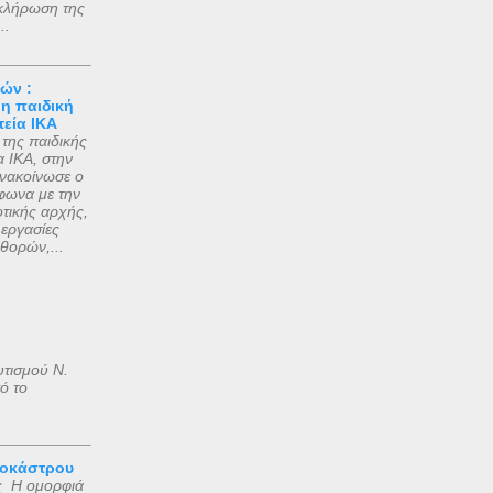
οκλήρωση της
..
ών :
 η παιδική
εία ΙΚΑ
 της παιδικής
α ΙΚΑ, στην
νακοίνωσε ο
ωνα με την
τικής αρχής,
εργασίες
θορών,...
υτισμού Ν.
ό το
ροκάστρου
ς Η ομορφιά