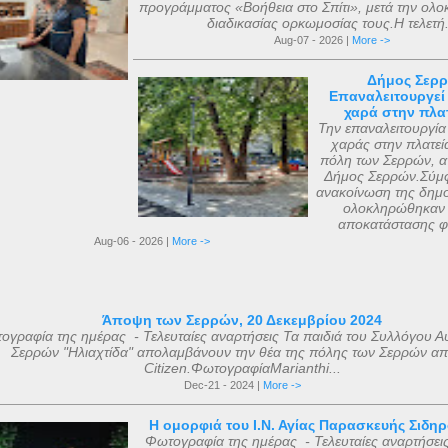
προγράμματος «Βοήθεια στο Σπίτι», μετά την ολ
διαδικασίας ορκωμοσίας τους.Η τελετή.
Aug-07 - 2026 |
More ->
Δήμος Σερρ
Επαναλειτουργεί
χαρά στην πλατ
Την επαναλειτουργία
χαράς στην πλατεί
πόλη των Σερρών, α
Δήμος Σερρών.Σύμφ
ανακοίνωση της δημο
ολοκληρώθηκαν 
αποκατάστασης φ
Aug-06 - 2026 |
More ->
Άποψη των Σερρών, 20 Δεκεμβρίου 2024
ογραφία της ημέρας - Τελευταίες αναρτήσεις Τα παιδιά του Συλλόγου Α
Σερρών "Ηλιαχτίδα" απολαμβάνουν την θέα της πόλης των Σερρών απ
Citizen.ΦωτογραφίαMarianthi...
Dec-21 - 2024 |
More ->
Η ομορφιά του Ι.Ν. Αγίας Παρασκευής Σιδη
Φωτογραφία της ημέρας - Τελευταίες αναρτήσει