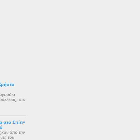
Χρήστο
ραγούδια
άκλειας, στο
 στο Σπίτι»
ό
ηκαν από την
νες του