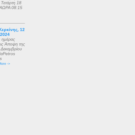
 Τετάρτη 18
ΑΩΡΑ 08:15
ερκίνης, 12
 2024
ς ημέρας
εις Άποψη της
2 Δεκεμβρίου
αPetros
is
ore ->