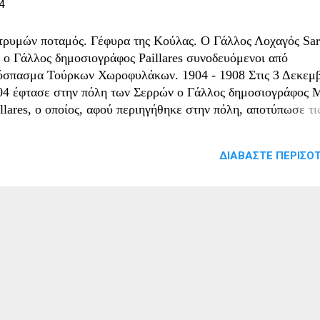
4
ρυμών ποταμός. Γέφυρα της Κούλας. Ο Γάλλος Λοχαγός Sar
ι ο Γάλλος δημοσιογράφος Paillares συνοδευόμενοι από
όσπασμα Τούρκων Χωροφυλάκων. 1904 - 1908 Στις 3 Δεκεμ
04 έφτασε στην πόλη των Σερρών ο Γάλλος δημοσιογράφος 
llares, ο οποίος, αφού περιηγήθηκε στην πόλη, αποτύπωσε τι
τυπώσεις του σε κείμενο. Μεταξύ άλλων ανέφερε: «Τα Σέρρα
ναι αναμφισβήτητα ελληνικά. Κανείς δεν διαφωνεί. Ακόμη και 
ΔΙΑΒΆΣΤΕ ΠΕΡΙΣΌΤ
ιοι οι Βούλγαροι δεν έχουν απαιτήσεις στην πόλη. Μπορούμε 
ύμε ότι από εδώ ως τη θάλασσα βασιλεύει ο ελληνισμός...».