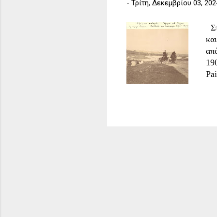
-
Τρίτη, Δεκεμβρίου 03, 202
Στ
κα
απ
19
Pai
εν
εί
ίδ
πο