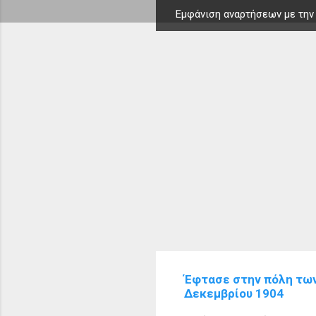
Εμφάνιση αναρτήσεων με την
Α
ν
α
ρ
τ
ή
σ
ε
ι
ς
Έφτασε στην πόλη των 
Δεκεμβρίου 1904