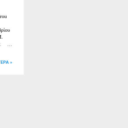
rou
βρίου
Μ.
ς
ς
οι
ΕΡΑ »
να