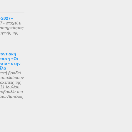
-2027»
7» στοχεύει
αστηριότητας
ηγικής της
ποντιακή
ταση «Οι
υσία» στην
έλα
τική βραδιά
να απολαύσουν
πισκέπτες της
31 Ιουλίου,
τοβουλία του
άτω Αμπέλας