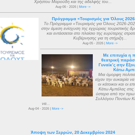
Χρήστου Μαρούδη και της αδελφής του...
Aug-06 - 2026 |
More ->
Πρόγραμμα «Τουρισμός για Όλους 2026
Το Πρόγραμμα «Τουρισμός για Όλους 2026-202
στην άμεση ενίσχυση της εγχώριας τουριστικής δρ
και εντάσσεται στο πλαίσιο της ευρύτερης στρατ
Κυβέρνησης για τη στήριξη...
Aug-05 - 2026 |
More ->
Με επιτυχία η 
θεατρική παράσ
Γυναίκ’ς σην Εξο
Κάτω Αμπ
Μια όμορφη πολιτισ
είχαν την ευκαιρία 
οι κάτοικοι και οι ε
Κάτω Αμπέλας στις 
ύστερα από την πρω
Συλλόγου Ποντίων Κ
να...
Aug-04 - 2026 |
More ->
Άποψη των Σερρών, 20 Δεκεμβρίου 2024