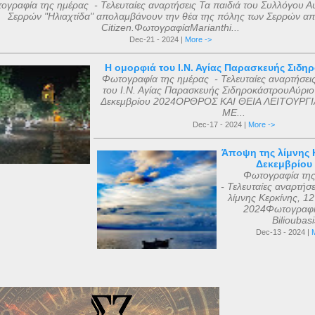
ογραφία της ημέρας - Τελευταίες αναρτήσεις Τα παιδιά του Συλλόγου Α
Σερρών "Ηλιαχτίδα" απολαμβάνουν την θέα της πόλης των Σερρών απ
Citizen.ΦωτογραφίαMarianthi...
Dec-21 - 2024 |
More ->
Η ομορφιά του Ι.Ν. Αγίας Παρασκευής Σιδη
Φωτογραφία της ημέρας - Τελευταίες αναρτήσει
του Ι.Ν. Αγίας Παρασκευής ΣιδηροκάστρουΑύριο
Δεκεμβρίου 2024ΟΡΘΡΟΣ ΚΑΙ ΘΕΙΑ ΛΕΙΤΟΥΡΓΙ
ΜΕ...
Dec-17 - 2024 |
More ->
Άποψη της λίμνης Κ
Δεκεμβρίου
Φωτογραφία τη
- Τελευταίες αναρτήσ
λίμνης Κερκίνης, 1
2024Φωτογραφί
Bilioubas
Dec-13 - 2024 |
M