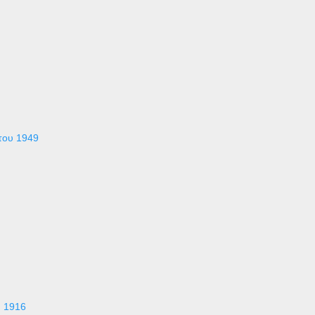
του 1949
υ 1916