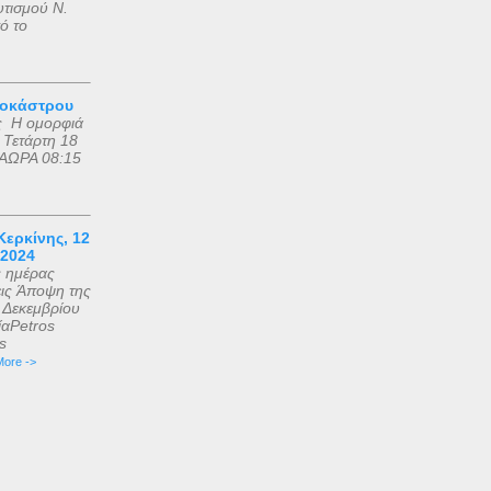
υτισμού Ν.
ό το
ροκάστρου
ς Η ομορφιά
 Τετάρτη 18
ΑΩΡΑ 08:15
ερκίνης, 12
 2024
ς ημέρας
εις Άποψη της
2 Δεκεμβρίου
αPetros
is
ore ->