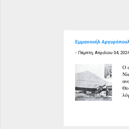
Εμμανουήλ Αργυρόπου
-
Πέμπτη, Απριλίου 04, 202
Ο 
Ni
αν
Θε
λό
κα
Εμ
κα
Ο 