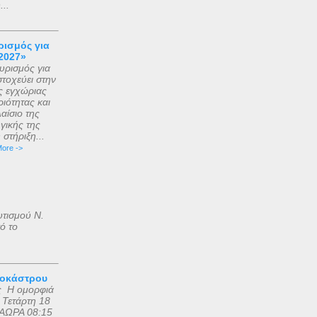
..
ισμός για
2027»
ρισμός για
τοχεύει στην
ς εγχώριας
ιότητας και
αίσιο της
γικής της
στήριξη...
ore ->
υτισμού Ν.
ό το
ροκάστρου
ς Η ομορφιά
 Τετάρτη 18
ΑΩΡΑ 08:15