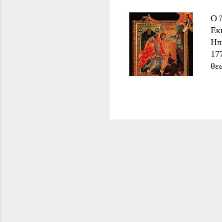
Ο 
Εκ
Ηπ
17
θε
μά
κυ
18
αν
Πό
αν
γον
Ξέ
μα
το
λόγ