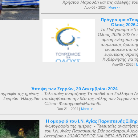
Χρήστου Μαρούδη και της αδελφής του.
Aug-06 - 2026 |
More ->
Πρόγραμμα «Τουρ
Όλους 2026-
Το Πρόγραμμα «Του
Όλους 2026-2027» σ
άμεση ενίσχυση τη
τουριστικής δραστηρ
εντάσσεται στο πλ
ευρύτερης στρατη
Κυβέρνησης για τη 
Aug-05 - 2026 |
M
Άποψη των Σερρών, 20 Δεκεμβρίου 2024
ογραφία της ημέρας - Τελευταίες αναρτήσεις Τα παιδιά του Συλλόγου Α
Σερρών "Ηλιαχτίδα" απολαμβάνουν την θέα της πόλης των Σερρών απ
Citizen.ΦωτογραφίαMarianthi...
Dec-21 - 2024 |
More ->
Η ομορφιά του Ι.Ν. Αγίας Παρασκευής Σιδη
Φωτογραφία της ημέρας - Τελευταίες αναρτήσει
του Ι.Ν. Αγίας Παρασκευής ΣιδηροκάστρουΑύριο
Δεκεμβρίου 2024ΟΡΘΡΟΣ ΚΑΙ ΘΕΙΑ ΛΕΙΤΟΥΡΓΙ