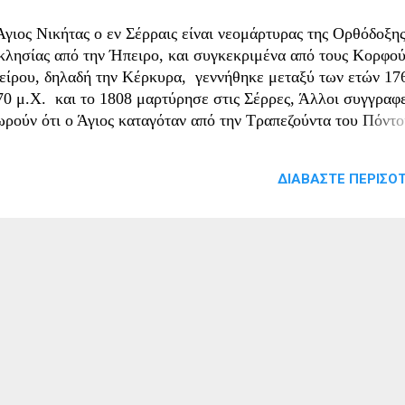
Άγιος Νικήτας ο εν Σέρραις είναι νεομάρτυρας της Ορθόδοξη
κλησίας από την Ήπειρο, και συγκεκριμένα από τους Κορφού
είρου, δηλαδή την Κέρκυρα, γεννήθηκε μεταξύ των ετών 176
70 μ.Χ. και το 1808 μαρτύρησε στις Σέρρες, Άλλοι συγγραφε
ωρούν ότι ο Άγιος καταγόταν από την Τραπεζούντα του Πόντο
λιστα από την περιοχή των Λαζών. Την εκδοχή αυτή στηρίζου
ρίως στην Ακολουθία των Αγιαννανιτών, που εγράφη το 1840 
ΔΙΑΒΆΣΤΕ ΠΕΡΙΣΌΤ
50 μ.Χ. από τον μοναχό Ιάκωβο της Νέας Σκήτης και στην οπ
αφέρεται ότι ο Άγιος καταγόταν από την περιοχή των Λαζών τ
ντου, καθώς και στη λειψανοθήκη του Αγίου επί της οποίας
αγράφεται «Τοῦ Ἁγίου Ἱερομάρτυρος Νικήτα τοῦ Λαζοῦ». Για
είς και συγγενείς του Αγίου δεν γνωρίζουμε τίποτα το σπουδ
ρουμε μόνο πως ήταν κρυπτοχριστιανοί. Από το κείμενο του
ρτυρίου του δεν μας είναι γνωστό αν αρνήθηκε στην αρχή του
υ τον Χριστό και έγινε Μωαμεθανός στις Σέρρες. Πάντως, γίν
ος για την περιτομή την οποία υπέστη ο Άγιος....