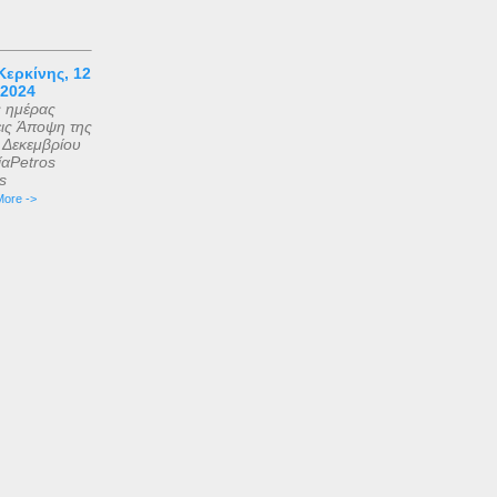
ερκίνης, 12
 2024
ς ημέρας
εις Άποψη της
2 Δεκεμβρίου
αPetros
is
ore ->