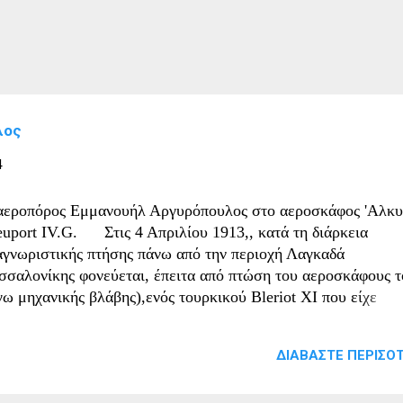
λος
4
αεροπόρος Εμμανουήλ Αργυρόπουλος στο αεροσκάφος 'Αλκυ
euport IV.G. Στις 4 Απριλίου 1913,, κατά τη διάρκεια
αγνωριστικής πτήσης πάνω από την περιοχή Λαγκαδά
σσαλονίκης φονεύεται, έπειτα από πτώση του αεροσκάφους τ
γω μηχανικής βλάβης),ενός τουρκικού Bleriot XI που είχε
τασχεθεί, ο πρώτος Έλληνας αεροπόρος, Ανθυπολοχαγός
μανουήλ Αργυρόπουλος. Νεκρός από τα συντρίμμια ανασύρε
ΔΙΑΒΆΣΤΕ ΠΕΡΙΣΌΤ
ι ο ένθερμος υποστηρικτής της Αεροπορίας Κωνσταντίνος Μά
Εμμανουήλ Αργυρόπουλος (1889 - 4 Απριλίου 1913) ήταν