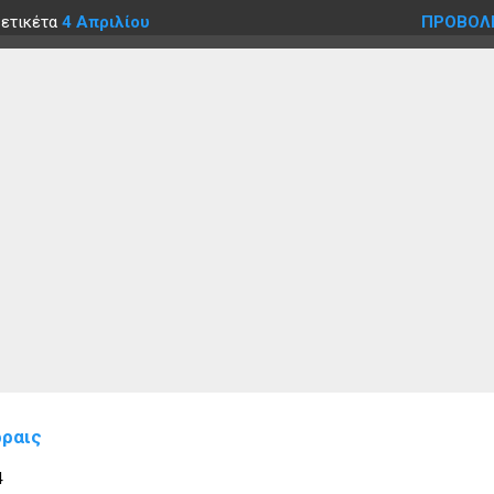
 ετικέτα
4 Απριλίου
ΠΡΟΒΟΛ
ρραις
4