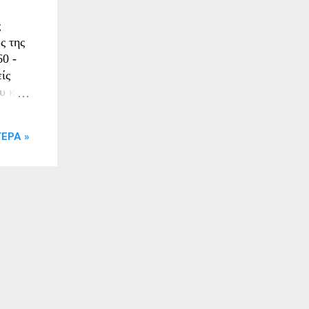
ς
ς της
0 -
ίς
υ και
ν
-
ΕΡΑ »
οία
ου
 τους
αίο.
 βίου
εται