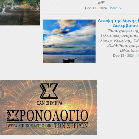
ΜΕ...
Dec-17 - 2024 |
More ->
Άποψη της λίμνης Κ
Δεκεμβρίου
Φωτογραφία τη
- Τελευταίες αναρτήσ
λίμνης Κερκίνης, 1
2024Φωτογραφί
Bilioubas
Dec-13 - 2024 |
M