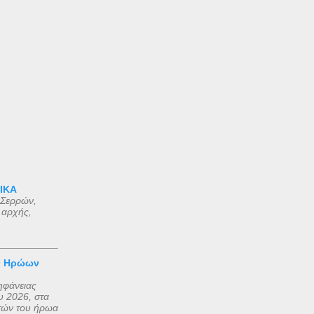
 ΙΚΑ
 Σερρών,
 αρχής,
ν Ηρώων
ηφάνειας
 2026, στα
τών του ήρωα