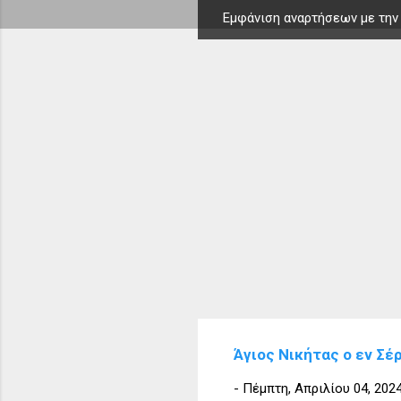
Εμφάνιση αναρτήσεων με την
Α
ν
α
ρ
τ
ή
σ
ε
ι
ς
Άγιος Νικήτας ο εν Σέ
-
Πέμπτη, Απριλίου 04, 202