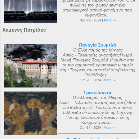
της Δευτέρας με θερμοκρασία -30°C.Οι
πυλώνες του φωτός είναι ένα
ατμοσφαιρικό οπτικό φαινόμενο που
εμφανίζεται...
Nov-29 - 2024 |
More ->
Χαμένες Πατρίδες
Παναγία Σουμελά
Ο Ελληνισμός της Μικράς
Ασίας - Τελευταίες αναρτήσειςΗ Ιερά
Μονή Παναγίας Σουμελά είναι ένα από
τα πιο σημαντικά χριστιανικά μνημεία
στην Τουρκία και αποτελεί σύμβολο της
Ορθόδοξης...
Oct-20 - 2024 |
More ->
Τραπεζούντα
Ο Ελληνισμός της Μικράς
Ασίας - Τελευταίες αναρτήσεις καὶ ἦλθον
ἐπὶ θάλατταν εἰς Τραπεζοῦντα πόλιν
Ἑλληνίδα οἰκουμένην ἐν τῷ Εὐξείνῳ
Πόντῳ, Σινωπέων ἀποικίαν, ἐν τῇ
Κόλχων χώρᾳ....
Oct-14 - 2024 |
More ->