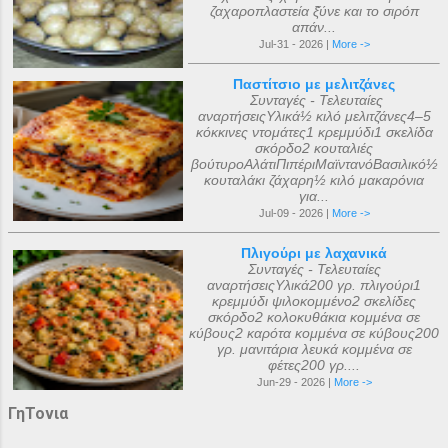
ζαχαροπλαστεία ξ̌ύνε και το σιρόπ
απάν...
Jul-31 - 2026 |
More ->
Παστίτσιο με μελιτζάνες
Συνταγές - Τελευταίες
αναρτήσειςΥλικά½ κιλό μελιτζάνες4–5
κόκκινες ντομάτες1 κρεμμύδι1 σκελίδα
σκόρδο2 κουταλιές
βούτυροΑλάτιΠιπέριΜαϊντανόΒασιλικό½
κουταλάκι ζάχαρη½ κιλό μακαρόνια
για...
Jul-09 - 2026 |
More ->
Πλιγούρι με λαχανικά
Συνταγές - Τελευταίες
αναρτήσειςΥλικά200 γρ. πλιγούρι1
κρεμμύδι ψιλοκομμένο2 σκελίδες
σκόρδο2 κολοκυθάκια κομμένα σε
κύβους2 καρότα κομμένα σε κύβους200
γρ. μανιτάρια λευκά κομμένα σε
φέτες200 γρ....
Jun-29 - 2026 |
More ->
ΓηΤονια