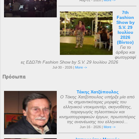
Aug-01 - 2026 |
More ->
7th
Fashion
Show by
S.V. 29
Ιουλίου
2026
(Βίντεο)
Για το
άρθρο και
φωτογραφί
ες ΕΔΩ7th Fashion Show by S.V. 29 Ιουλίου 2026
Jul-30 - 2026 |
More ->
Πρόσωπα
Τάκης Χατζόπουλος
Ο Τάκης Χατζόπουλος υπήρξε μία από
τις σημαντικότερες μορφές του
ελληνικού ντοκιμαντέρ, σκηνοθέτης,
παραγωγός τηλεοπτικών και
κινηματογραφικών έργων, πρωτοπόρος
της ανανέωσης του ελληνικού...
Jun-16 - 2026 |
More ->