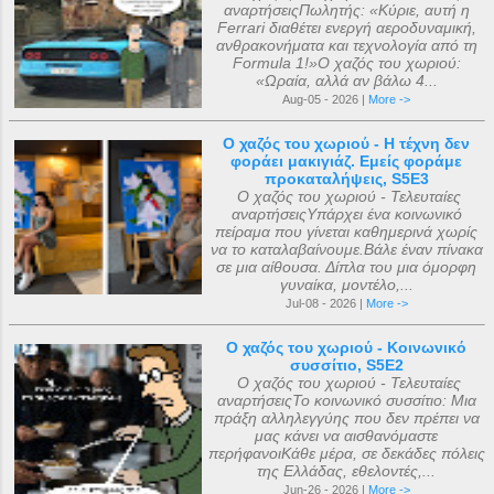
αναρτήσειςΠωλητής: «Κύριε, αυτή η
Ferrari διαθέτει ενεργή αεροδυναμική,
ανθρακονήματα και τεχνολογία από τη
Formula 1!»Ο χαζός του χωριού:
«Ωραία, αλλά αν βάλω 4...
Aug-05 - 2026 |
More ->
Ο χαζός του χωριού - Η τέχνη δεν
φοράει μακιγιάζ. Εμείς φοράμε
προκαταλήψεις, S5E3
Ο χαζός του χωριού - Τελευταίες
αναρτήσειςΥπάρχει ένα κοινωνικό
πείραμα που γίνεται καθημερινά χωρίς
να το καταλαβαίνουμε.Βάλε έναν πίνακα
σε μια αίθουσα. Δίπλα του μια όμορφη
γυναίκα, μοντέλο,...
Jul-08 - 2026 |
More ->
Ο χαζός του χωριού - Κοινωνικό
συσσίτιο, S5E2
Ο χαζός του χωριού - Τελευταίες
αναρτήσειςΤο κοινωνικό συσσίτιο: Μια
πράξη αλληλεγγύης που δεν πρέπει να
μας κάνει να αισθανόμαστε
περήφανοιΚάθε μέρα, σε δεκάδες πόλεις
της Ελλάδας, εθελοντές,...
Jun-26 - 2026 |
More ->