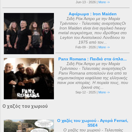
Jun-13 - 2026 |
More ->
Αφιέρωμα : Iron Maiden
Σιδή Ρόκ Άστρο με την Μαρία
Τρέντσιου - Τελευταίες αναρτήσειςΟι
Iron Maiden είναι ένα αγγλικό heavy
metal συγκρότημα, που ιδρύθηκε στο
Leyton του Ανατολικού Λονδίνου το
1975 από τον...
Feb-09 - 2026 |
More ->
Panx Romana : Παιδιά στα όπλα...
Σιδή Ρόκ Άστρο με την Μαρία
Τρέντσιου - Τελευταίες αναρτήσειςΟι
Panx Romana αποτελούν ένα από τα
σημαντικότερα κεφάλαια της ελληνικής
πανκ ροκ ιστορίας. Η πορεία τους, που
ξεκινά στις...
Sep-12 - 2025 |
More ->
Ο χαζός του χωριού
Ο χαζός του χωριού - Αγορά Ferrari,
S5E4
Ο χαζός του χωριού - Τελευταίες