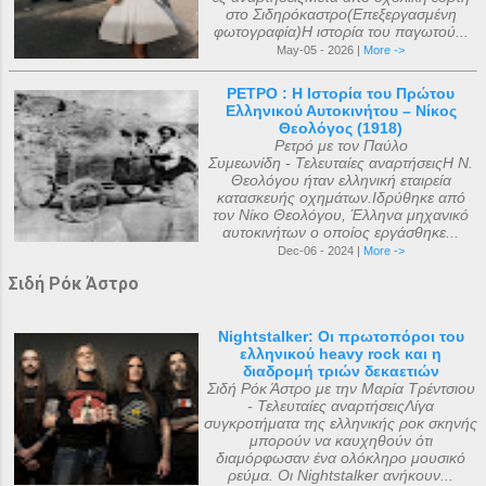
στο Σιδηρόκαστρο(Επεξεργασμένη
φωτογραφία)Η ιστορία του παγωτού...
May-05 - 2026 |
More ->
ΡΕΤΡΟ : Η Ιστορία του Πρώτου
Ελληνικού Αυτοκινήτου – Νίκος
Θεολόγος (1918)
Ρετρό με τον Παύλο
Συμεωνίδη - Τελευταίες αναρτήσειςΗ Ν.
Θεολόγου ήταν ελληνική εταιρεία
κατασκευής οχημάτων.Ιδρύθηκε από
τον Νίκο Θεολόγου, Έλληνα μηχανικό
αυτοκινήτων ο οποίος εργάσθηκε...
Dec-06 - 2024 |
More ->
Σιδή Ρόκ Άστρο
Nightstalker: Οι πρωτοπόροι του
ελληνικού heavy rock και η
διαδρομή τριών δεκαετιών
Σιδή Ρόκ Άστρο με την Μαρία Τρέντσιου
- Τελευταίες αναρτήσειςΛίγα
συγκροτήματα της ελληνικής ροκ σκηνής
μπορούν να καυχηθούν ότι
διαμόρφωσαν ένα ολόκληρο μουσικό
ρεύμα. Οι Nightstalker ανήκουν...