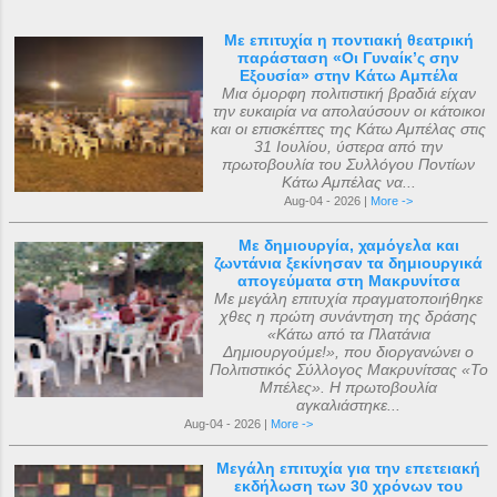
Με επιτυχία η ποντιακή θεατρική
παράσταση «Οι Γυναίκ’ς σην
Εξουσία» στην Κάτω Αμπέλα
Μια όμορφη πολιτιστική βραδιά είχαν
την ευκαιρία να απολαύσουν οι κάτοικοι
και οι επισκέπτες της Κάτω Αμπέλας στις
31 Ιουλίου, ύστερα από την
πρωτοβουλία του Συλλόγου Ποντίων
Κάτω Αμπέλας να...
Aug-04 - 2026 |
More ->
Με δημιουργία, χαμόγελα και
ζωντάνια ξεκίνησαν τα δημιουργικά
απογεύματα στη Μακρυνίτσα
Με μεγάλη επιτυχία πραγματοποιήθηκε
χθες η πρώτη συνάντηση της δράσης
«Κάτω από τα Πλατάνια
Δημιουργούμε!», που διοργανώνει ο
Πολιτιστικός Σύλλογος Μακρυνίτσας «Το
Μπέλες». Η πρωτοβουλία
αγκαλιάστηκε...
Aug-04 - 2026 |
More ->
Μεγάλη επιτυχία για την επετειακή
εκδήλωση των 30 χρόνων του