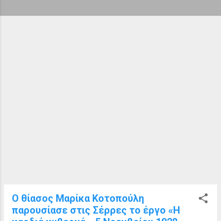
ή
σ
ε
ι
ς
Ο θίασος Μαρίκα Κοτοπούλη
παρουσίασε στις Σέρρες το έργο «Η