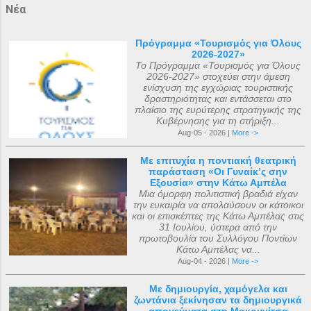
Νέα
Πρόγραμμα «Τουρισμός για Όλους
2026-2027»
Το Πρόγραμμα «Τουρισμός για Όλους
2026-2027» στοχεύει στην άμεση
ενίσχυση της εγχώριας τουριστικής
δραστηριότητας και εντάσσεται στο
πλαίσιο της ευρύτερης στρατηγικής της
Κυβέρνησης για τη στήριξη...
Aug-05 - 2026 |
More ->
Με επιτυχία η ποντιακή θεατρική
παράσταση «Οι Γυναίκ’ς σην
Εξουσία» στην Κάτω Αμπέλα
Μια όμορφη πολιτιστική βραδιά είχαν
την ευκαιρία να απολαύσουν οι κάτοικοι
και οι επισκέπτες της Κάτω Αμπέλας στις
31 Ιουλίου, ύστερα από την
πρωτοβουλία του Συλλόγου Ποντίων
Κάτω Αμπέλας να...
Aug-04 - 2026 |
More ->
Με δημιουργία, χαμόγελα και
ζωντάνια ξεκίνησαν τα δημιουργικά
απογεύματα στη Μακρυνίτσα