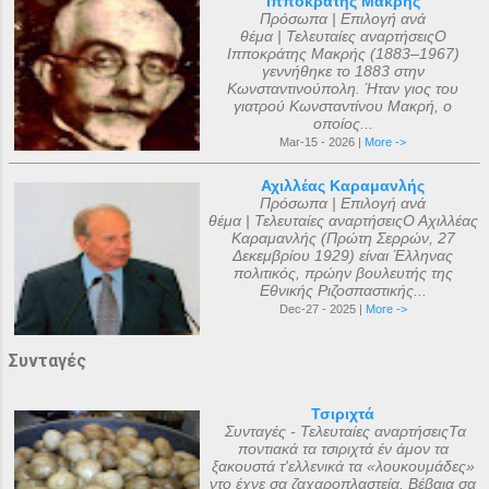
Ιπποκράτης Μακρής
Πρόσωπα | Επιλογή ανά
θέμα | Τελευταίες αναρτήσειςΟ
Ιπποκράτης Μακρής (1883–1967)
γεννήθηκε το 1883 στην
Κωνσταντινούπολη. Ήταν γιος του
γιατρού Κωνσταντίνου Μακρή, ο
οποίος...
Mar-15 - 2026 |
More ->
Αχιλλέας Καραμανλής
Πρόσωπα | Επιλογή ανά
θέμα | Τελευταίες αναρτήσειςΟ Αχιλλέας
Καραμανλής (Πρώτη Σερρών, 27
Δεκεμβρίου 1929) είναι Έλληνας
πολιτικός, πρώην βουλευτής της
Εθνικής Ριζοσπαστικής...
Dec-27 - 2025 |
More ->
Συνταγές
Τσιριχτά
Συνταγές - Τελευταίες αναρτήσειςΤα
ποντιακά τα τσιριχτά έν άμον τα
ξακουστά τ'ελλενικά τα «λουκουμάδες»
ντο έχνε σα ζαχαροπλαστεία. Βέβαια σα