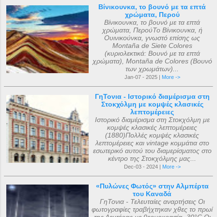
Βίνικουνκα, το βουνό με τα επτά
χρώματα, Περού
Βίνικουνκα, το βουνό με τα επτά
χρώματα, ΠερούΤο Βίνικουνκα, ή
Ουινικούνκα, γνωστό επίσης ως
Montaña de Siete Colores
(κυριολεκτικά: Βουνό με τα επτά
χρώματα), Montaña de Colores (Βουνό
των χρωμάτων)...
Jan-07 - 2025 |
More ->
ΓηΤονια - Ιστορικό διαμέρισμα στη
Στοκχόλμη με κομψές κλασικές
λεπτομέρειες
Ιστορικό διαμέρισμα στη Στοκχόλμη με
κομψές κλασικές λεπτομέρειες
(1880)Πολλές κομψές κλασικές
λεπτομέρειες και vintage κομμάτια στο
εσωτερικό αυτού του διαμερίσματος στο
κέντρο της Στοκχόλμης μας...
Dec-03 - 2024 |
More ->
«Πυλώνες Φωτός» στην Αλμπέρτα
του Καναδά
ΓηΤονια - Τελευταίες αναρτήσεις Οι
φωτογραφίες τραβήχτηκαν χθες το πρωί