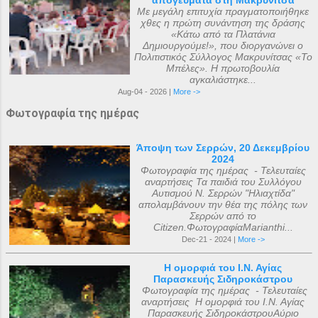
Με μεγάλη επιτυχία πραγματοποιήθηκε
χθες η πρώτη συνάντηση της δράσης
«Κάτω από τα Πλατάνια
Δημιουργούμε!», που διοργανώνει ο
Πολιτιστικός Σύλλογος Μακρυνίτσας «Το
Μπέλες». Η πρωτοβουλία
αγκαλιάστηκε...
Aug-04 - 2026 |
More ->
Φωτογραφία της ημέρας
Άποψη των Σερρών, 20 Δεκεμβρίου
2024
Φωτογραφία της ημέρας - Τελευταίες
αναρτήσεις Τα παιδιά του Συλλόγου
Αυτισμού Ν. Σερρών "Ηλιαχτίδα"
απολαμβάνουν την θέα της πόλης των
Σερρών από το
Citizen.ΦωτογραφίαMarianthi...
Dec-21 - 2024 |
More ->
Η ομορφιά του Ι.Ν. Αγίας
Παρασκευής Σιδηροκάστρου
Φωτογραφία της ημέρας - Τελευταίες
αναρτήσεις Η ομορφιά του Ι.Ν. Αγίας
Παρασκευής ΣιδηροκάστρουΑύριο