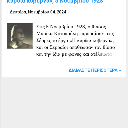
καρδιά κυβερνά», 5 Νοεμβρίου 1928
-
Δευτέρα, Νοεμβρίου 04, 2024
Στις 5 Νοεμβρίου 1928, ο θίασος
Μαρίκα Κοτοπούλη παρουσίασε στις
Σέρρες το έργο «Η καρδιά κυβερνά»,
και οι Σερραίοι αποθέωσαν τον θίασο
και την ίδια με φωνές και ατέλειωτα
χειροκροτήματα. Η θεατρικής
παράστασης με τίτλο ΄΄Η καρδιά
ΔΙΑΒΆΣΤΕ ΠΕΡΙΣΌΤΕΡΑ »
κυβερνά΄΄ του A. Capus, είναι κωμωδία
σε τρείς πράξεις η οποία οργανώθηκε
από τον θίασο της Μαρίκας Κοτοπούλη
18/01/1916 Η παράσταση ήταν αρκετά
γνωστή στην Ελλάδα μιας και υπήρχε
αρκετά χρόνια, με τον θίασο να την
ταξιδεύει «Μαρίκα Κοτοπούλη, το
λαμπρό αστέρι των ποικιλιών,