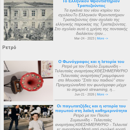
Το Ελληνικόν Φροντιστήριον
Τραπεζούντος
Τα εγκένια του νέου κτιρίου του
σχολίουΤο Ελληνικόν Φροντιστήριον
Τραπεζούντος ήταν σχολείο της
ελληνικής παροικίας της Τραπεζούντας.
Στο σχολείο αυτό η χρήση της ποντιακής
διαλέκτου ήταν...
Mar-24 - 2023 |
More ->
Ρετρό
Ο Φωνόγραφος και η Ιστορία του
Ρετρό με τον Παύλο Συμεωνίδη -
Τελευταίες αναρτήσειςΧΘΕΣΗΜΕΡΑΥΡΙΟ
- Τελευταίες αναρτήσειςΓραμμόφωνο
στο Μουσείο "Σπίτι του παιδιού" στον
ΠρομαχώναΑπό τον φωνόγραφο μέχρι
το σημερινό streaming, η...
Jun-21 - 2026 |
More ->
Οι παγωτατζήδες και η ιστορία του
παγωτού στη λαϊκή καθημερινότητα
Ρετρό με τον Παύλο
Συμεωνίδη - Τελευταίες
αναρτήσειςΧΘΕΣΗΜΕΡΑΥΡΙΟ - Τελευταί
ες αναρτήσειςΜετά από σχολική εορτή