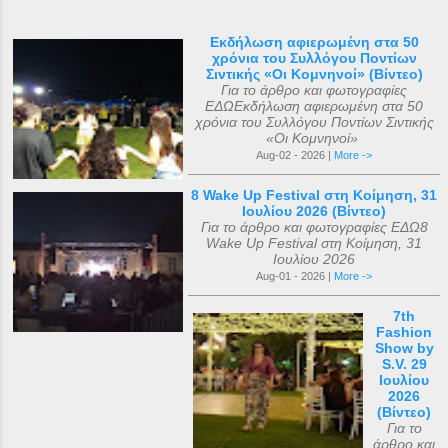
Εκδήλωση αφιερωμένη στα 50
χρόνια του Συλλόγου Ποντίων
Σιντικής «Οι Κομνηνοί» (Βίντεο)
Για το άρθρο και φωτογραφίες
ΕΔΩΕκδήλωση αφιερωμένη στα 50
χρόνια του Συλλόγου Ποντίων Σιντικής
«Οι Κομνηνοί»
Aug-02 - 2026 |
More ->
8 Wake Up Festival στη Κοίμηση, 31
Ιουλίου 2026 (Βίντεο)
Για το άρθρο και φωτογραφίες ΕΔΩ8
Wake Up Festival στη Κοίμηση, 31
Ιουλίου 2026
Aug-01 - 2026 |
More ->
7th
Fashion
Show by
S.V. 29
Ιουλίου
2026
(Βίντεο)
Για το
άρθρο και