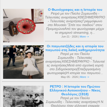
Ο Φωνόγραφος και η Ιστορία του
Ρετρό με τον Παύλο Συμεωνίδη -
Τελευταίες αναρτήσειςΧΘΕΣΗΜΕΡΑΥΡΙΟ
- Τελευταίες αναρτήσειςΓραμμόφωνο
στο Μουσείο "Σπίτι του παιδιού" στον
ΠρομαχώναΑπό τον φωνόγραφο μέχρι
το σημερινό streaming, η...
Jun-21 - 2026 |
More ->
Οι παγωτατζήδες και η ιστορία του
παγωτού στη λαϊκή καθημερινότητα
Ρετρό με τον Παύλο
Συμεωνίδη - Τελευταίες
αναρτήσειςΧΘΕΣΗΜΕΡΑΥΡΙΟ - Τελευταί
ες αναρτήσειςΜετά από σχολική εορτή
στο Σιδηρόκαστρο(Επεξεργασμένη
φωτογραφία)Η ιστορία του παγωτού...
May-05 - 2026 |
More ->
ΡΕΤΡΟ : Η Ιστορία του Πρώτου
Ελληνικού Αυτοκινήτου – Νίκος
Θεολόγος (1918)
Ρετρό με τον Παύλο
Συμεωνίδη - Τελευταίες αναρτήσειςΗ Ν.
Θεολόγου ήταν ελληνική εταιρεία