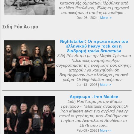
κατασκευής οχημάτων.Ιδρύθηκε από
τον Νίκο Θεολόγου, Έλληνα μηχανικό
αυτοκινήτων ο οποίος εργάσθηκε...
Dec-06 - 2024 |
More ->
Σιδή Ρόκ Άστρο
Nightstalker: Οι πρωτοπόροι του
ελληνικού heavy rock και η
διαδρομή τριών δεκαετιών
Σιδή Ρόκ Άστρο με την Μαρία Τρέντσιου
- Τελευταίες αναρτήσειςΛίγα
συγκροτήματα της ελληνικής ροκ σκηνής
μπορούν να καυχηθούν ότι
διαμόρφωσαν ένα ολόκληρο μουσικό
ρεύμα. Οι Nightstalker ανήκουν...
Jun-13 - 2026 |
More ->
Αφιέρωμα : Iron Maiden
Σιδή Ρόκ Άστρο με την Μαρία
Τρέντσιου - Τελευταίες αναρτήσειςΟι
Iron Maiden είναι ένα αγγλικό heavy
metal συγκρότημα, που ιδρύθηκε στο
Leyton του Ανατολικού Λονδίνου το
1975 από τον...
Feb-09 - 2026 |
More ->