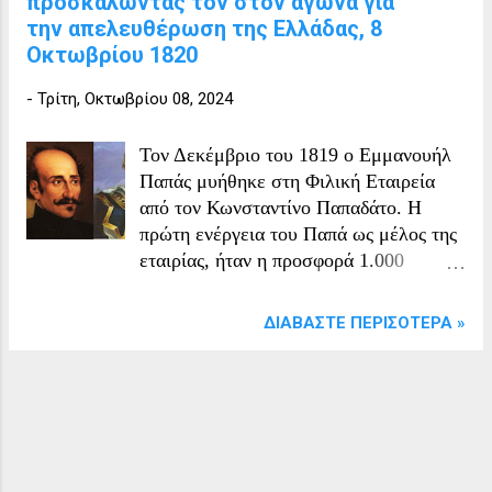
προσκαλώντας τον στον αγώνα για
την απελευθέρωση της Ελλάδας, 8
Οκτωβρίου 1820
-
Τρίτη, Οκτωβρίου 08, 2024
Τον Δεκέμβριο του 1819 ο Εμμανουήλ
Παπάς μυήθηκε στη Φιλική Εταιρεία
από τον Κωνσταντίνο Παπαδάτο. Η
πρώτη ενέργεια του Παπά ως μέλος της
εταιρίας, ήταν η προσφορά 1.000
γροσιών για την ενίσχυση του αγώνα. Η
μύησή του σημειώνεται με τα εξής
ΔΙΑΒΆΣΤΕ ΠΕΡΙΣΌΤΕΡΑ »
στοιχεία: "Εμμανουήλ Παπάς, Σέρραλης
Χρόνων 47. Δια Κων/νου Παπαδάτου.
1819 Δεκεμβρίου 21.
Κωνσταντινούπολης. Τω Αγίω
Χρυσάνθω εις Σέρρας. Γρόσια 1000".
Στην Κωνσταντινούπολη ο Παπάς