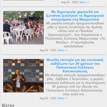
Aug-04 - 2026 |
More ->
Με δημιουργία, χαμόγελα και
ζωντάνια ξεκίνησαν τα δημιουργικά
απογεύματα στη Μακρυνίτσα
Με μεγάλη επιτυχία πραγματοποιήθηκε
χθες η πρώτη συνάντηση της δράσης
«Κάτω από τα Πλατάνια
Δημιουργούμε!», που διοργανώνει ο
Πολιτιστικός Σύλλογος Μακρυνίτσας «Το
Μπέλες». Η πρωτοβουλία
αγκαλιάστηκε...
Aug-04 - 2026 |
More ->
Μεγάλη επιτυχία για την επετειακή
εκδήλωση των 30 χρόνων του
Πολιτιστικού Συλλόγου
Καστανούσσας
Με ιδιαίτερη επιτυχία πραγματοποιήθηκε
χθες, Σάββατο 1 Αυγούστου, η μεγάλη
επετειακή εκδήλωση για τη συμπλήρωση
30 χρόνων από την ίδρυση του
Πολιτιστικού Συλλόγου Καστανούσσας,
στην αυλή του...
Aug-03 - 2026 |
More ->
Βίντεο