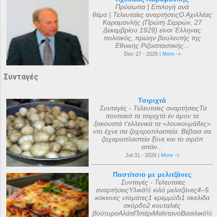
Πρόσωπα | Επιλογή ανά
θέμα | Τελευταίες αναρτήσειςΟ Αχιλλέας
Καραμανλής (Πρώτη Σερρών, 27
Δεκεμβρίου 1929) είναι Έλληνας
πολιτικός, πρώην βουλευτής της
Εθνικής Ριζοσπαστικής...
Dec-27 - 2025 |
More ->
Συνταγές
Τσιριχτά
Συνταγές - Τελευταίες αναρτήσειςΤα
ποντιακά τα τσιριχτά έν άμον τα
ξακουστά τ'ελλενικά τα «λουκουμάδες»
ντο έχνε σα ζαχαροπλαστεία. Βέβαια σα
ζαχαροπλαστεία ξ̌ύνε και το σιρόπ
απάν...
Jul-31 - 2026 |
More ->
Παστίτσιο με μελιτζάνες
Συνταγές - Τελευταίες
αναρτήσειςΥλικά½ κιλό μελιτζάνες4–5
κόκκινες ντομάτες1 κρεμμύδι1 σκελίδα
σκόρδο2 κουταλιές
βούτυροΑλάτιΠιπέριΜαϊντανόΒασιλικό½