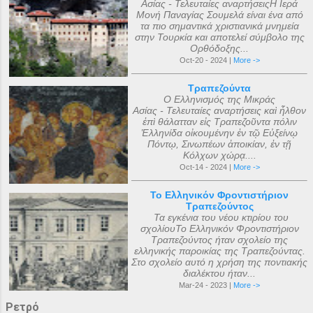
Ασίας - Τελευταίες αναρτήσειςΗ Ιερά
Μονή Παναγίας Σουμελά είναι ένα από
τα πιο σημαντικά χριστιανικά μνημεία
στην Τουρκία και αποτελεί σύμβολο της
Ορθόδοξης...
Oct-20 - 2024 |
More ->
Τραπεζούντα
Ο Ελληνισμός της Μικράς
Ασίας - Τελευταίες αναρτήσεις καὶ ἦλθον
ἐπὶ θάλατταν εἰς Τραπεζοῦντα πόλιν
Ἑλληνίδα οἰκουμένην ἐν τῷ Εὐξείνῳ
Πόντῳ, Σινωπέων ἀποικίαν, ἐν τῇ
Κόλχων χώρᾳ....
Oct-14 - 2024 |
More ->
Το Ελληνικόν Φροντιστήριον
Τραπεζούντος
Τα εγκένια του νέου κτιρίου του
σχολίουΤο Ελληνικόν Φροντιστήριον
Τραπεζούντος ήταν σχολείο της
ελληνικής παροικίας της Τραπεζούντας.
Στο σχολείο αυτό η χρήση της ποντιακής
διαλέκτου ήταν...
Mar-24 - 2023 |
More ->
Ρετρό