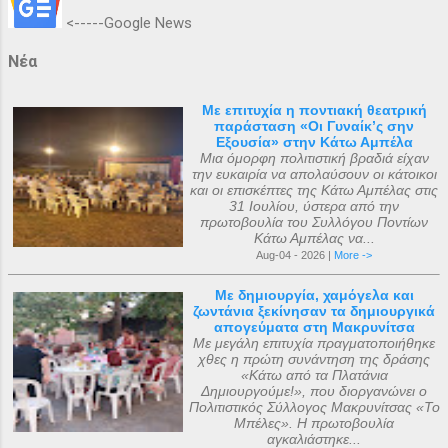
<-----Google News
Νέα
Με επιτυχία η ποντιακή θεατρική
παράσταση «Οι Γυναίκ’ς σην
Εξουσία» στην Κάτω Αμπέλα
Μια όμορφη πολιτιστική βραδιά είχαν
την ευκαιρία να απολαύσουν οι κάτοικοι
και οι επισκέπτες της Κάτω Αμπέλας στις
31 Ιουλίου, ύστερα από την
πρωτοβουλία του Συλλόγου Ποντίων
Κάτω Αμπέλας να...
Aug-04 - 2026 |
More ->
Με δημιουργία, χαμόγελα και
ζωντάνια ξεκίνησαν τα δημιουργικά
απογεύματα στη Μακρυνίτσα
Με μεγάλη επιτυχία πραγματοποιήθηκε
χθες η πρώτη συνάντηση της δράσης
«Κάτω από τα Πλατάνια
Δημιουργούμε!», που διοργανώνει ο
Πολιτιστικός Σύλλογος Μακρυνίτσας «Το
Μπέλες». Η πρωτοβουλία
αγκαλιάστηκε...