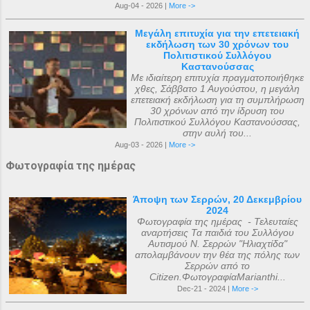
Aug-04 - 2026 |
More ->
Μεγάλη επιτυχία για την επετειακή
εκδήλωση των 30 χρόνων του
Πολιτιστικού Συλλόγου
Καστανούσσας
Με ιδιαίτερη επιτυχία πραγματοποιήθηκε
χθες, Σάββατο 1 Αυγούστου, η μεγάλη
επετειακή εκδήλωση για τη συμπλήρωση
30 χρόνων από την ίδρυση του
Πολιτιστικού Συλλόγου Καστανούσσας,
στην αυλή του...
Aug-03 - 2026 |
More ->
Φωτογραφία της ημέρας
Άποψη των Σερρών, 20 Δεκεμβρίου
2024
Φωτογραφία της ημέρας - Τελευταίες
αναρτήσεις Τα παιδιά του Συλλόγου
Αυτισμού Ν. Σερρών "Ηλιαχτίδα"
απολαμβάνουν την θέα της πόλης των
Σερρών από το
Citizen.ΦωτογραφίαMarianthi...
Dec-21 - 2024 |
More ->