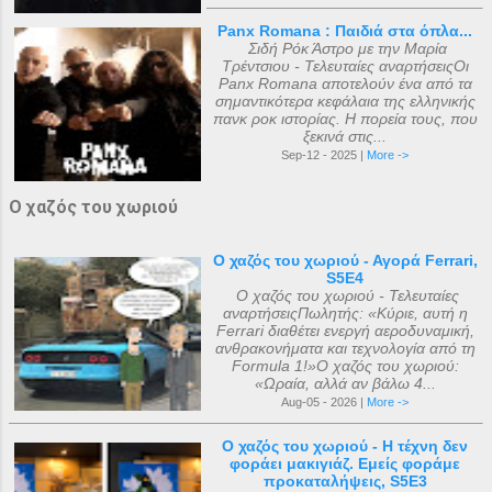
Panx Romana : Παιδιά στα όπλα...
Σιδή Ρόκ Άστρο με την Μαρία
Τρέντσιου - Τελευταίες αναρτήσειςΟι
Panx Romana αποτελούν ένα από τα
σημαντικότερα κεφάλαια της ελληνικής
πανκ ροκ ιστορίας. Η πορεία τους, που
ξεκινά στις...
Sep-12 - 2025 |
More ->
Ο χαζός του χωριού
Ο χαζός του χωριού - Αγορά Ferrari,
S5E4
Ο χαζός του χωριού - Τελευταίες
αναρτήσειςΠωλητής: «Κύριε, αυτή η
Ferrari διαθέτει ενεργή αεροδυναμική,
ανθρακονήματα και τεχνολογία από τη
Formula 1!»Ο χαζός του χωριού:
«Ωραία, αλλά αν βάλω 4...
Aug-05 - 2026 |
More ->
Ο χαζός του χωριού - Η τέχνη δεν
φοράει μακιγιάζ. Εμείς φοράμε
προκαταλήψεις, S5E3