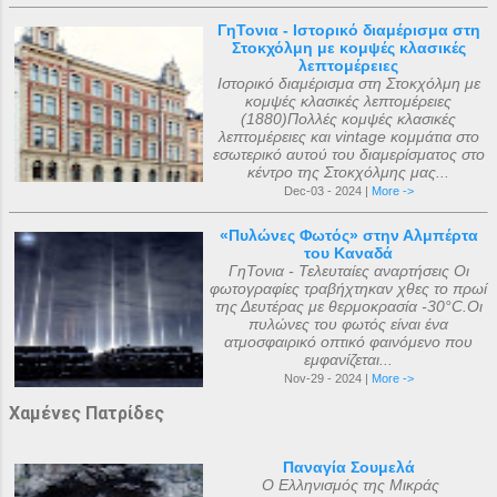
ΓηΤονια - Ιστορικό διαμέρισμα στη
Στοκχόλμη με κομψές κλασικές
λεπτομέρειες
Ιστορικό διαμέρισμα στη Στοκχόλμη με
κομψές κλασικές λεπτομέρειες
(1880)Πολλές κομψές κλασικές
λεπτομέρειες και vintage κομμάτια στο
εσωτερικό αυτού του διαμερίσματος στο
κέντρο της Στοκχόλμης μας...
Dec-03 - 2024 |
More ->
«Πυλώνες Φωτός» στην Αλμπέρτα
του Καναδά
ΓηΤονια - Τελευταίες αναρτήσεις Οι
φωτογραφίες τραβήχτηκαν χθες το πρωί
της Δευτέρας με θερμοκρασία -30°C.Οι
πυλώνες του φωτός είναι ένα
ατμοσφαιρικό οπτικό φαινόμενο που
εμφανίζεται...
Nov-29 - 2024 |
More ->
Χαμένες Πατρίδες
Παναγία Σουμελά
Ο Ελληνισμός της Μικράς