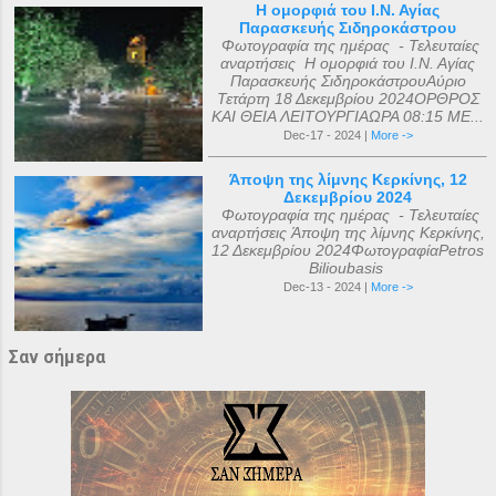
Η ομορφιά του Ι.Ν. Αγίας
Παρασκευής Σιδηροκάστρου
Φωτογραφία της ημέρας - Τελευταίες
αναρτήσεις Η ομορφιά του Ι.Ν. Αγίας
Παρασκευής ΣιδηροκάστρουΑύριο
Τετάρτη 18 Δεκεμβρίου 2024ΟΡΘΡΟΣ
ΚΑΙ ΘΕΙΑ ΛΕΙΤΟΥΡΓΙΑΩΡΑ 08:15 ΜΕ...
Dec-17 - 2024 |
More ->
Άποψη της λίμνης Κερκίνης, 12
Δεκεμβρίου 2024
Φωτογραφία της ημέρας - Τελευταίες
αναρτήσεις Άποψη της λίμνης Κερκίνης,
12 Δεκεμβρίου 2024ΦωτογραφίαPetros
Bilioubasis
Dec-13 - 2024 |
More ->
Σαν σήμερα