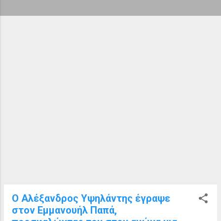
ή
σ
ε
ι
ς
Ο Αλέξανδρος Υψηλάντης έγραψε
στον Εμμανουήλ Παπά,