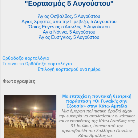
"Εορτασμός 5 Αυγούστου"
Άγιος Οσβάλδος, 5 Αυγούστου
Άγιος Χρήστος από την Πρέβεζα, 5 Αυγούστου
Όσιος Ευγένιος ο Αιτωλός, 5 Αυγούστου
Αγία Νόννα, 5 Αυγούστου
Άγιος Ευσίγνιος, 5 Αυγούστου
Ορθόδοξο εορτολόγιο
Τι είναι το Ορθόδοξο εορτολόγιο
Επιλογή εορτασμού ανά ημέρα
Φωτογραφίες
Με επιτυχία η ποντιακή θεατρική
παράσταση «Οι Γυναίκ’ς σην
Εξουσία» στην Κάτω Αμπέλα
Μια όμορφη πολιτιστική βραδιά είχαν
την ευκαιρία να απολαύσουν οι κάτοικοι
και οι επισκέπτες της Κάτω Αμπέλας στις
31 Ιουλίου, ύστερα από την
πρωτοβουλία του Συλλόγου Ποντίων
Κάτω Αμπέλας να...