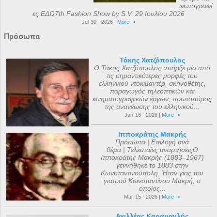
φωτογραφί
ες ΕΔΩ7th Fashion Show by S.V. 29 Ιουλίου 2026
Jul-30 - 2026 |
More ->
Πρόσωπα
Τάκης Χατζόπουλος
Ο Τάκης Χατζόπουλος υπήρξε μία από
τις σημαντικότερες μορφές του
ελληνικού ντοκιμαντέρ, σκηνοθέτης,
παραγωγός τηλεοπτικών και
κινηματογραφικών έργων, πρωτοπόρος
της ανανέωσης του ελληνικού...
Jun-16 - 2026 |
More ->
Ιπποκράτης Μακρής
Πρόσωπα | Επιλογή ανά
θέμα | Τελευταίες αναρτήσειςΟ
Ιπποκράτης Μακρής (1883–1967)
γεννήθηκε το 1883 στην
Κωνσταντινούπολη. Ήταν γιος του
γιατρού Κωνσταντίνου Μακρή, ο
οποίος...
Mar-15 - 2026 |
More ->
Αχιλλέας Καραμανλής