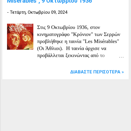
Misérables", 9 Οκτωβρίου 1936
-
Τετάρτη, Οκτωβρίου 09, 2024
Στις 9 Οκτωβρίου 1936, στον
κινηματογράφο "Κρόνιον" των Σερρών
προβλήθηκε η ταινία "Les Misérables"
(Οι Άθλιοι). Η ταινία άρχισε να
προβάλλεται ξεκινώντας από το
"Κρόνιον", συνεχίζοντας στο "Πάνθεον"
και ολοκληρώνοντας την προβολή της
ΔΙΑΒΆΣΤΕ ΠΕΡΙΣΌΤΕΡΑ »
πάλι στο "Κρόνιον". Η ταινία Les
Misérables του 1934 είναι μια γαλλική
κινηματογραφική προσαρμογή του
μυθιστορήματος του Βίκτωρος Ουγκό
του 1862. Το σενάριο και τη
σκηνοθεσία ανέλαβε ο Raymond
Bernard, και πρωταγωνιστεί ο Harry
Baur ως Jean Valjean, ο Charles Vanel