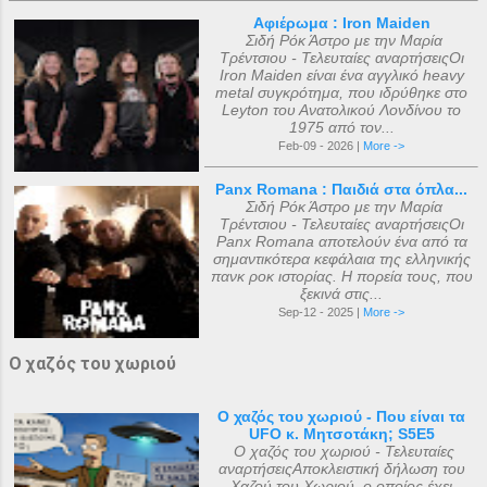
Αφιέρωμα : Iron Maiden
Σιδή Ρόκ Άστρο με την Μαρία
Τρέντσιου - Τελευταίες αναρτήσειςΟι
Iron Maiden είναι ένα αγγλικό heavy
metal συγκρότημα, που ιδρύθηκε στο
Leyton του Ανατολικού Λονδίνου το
1975 από τον...
Feb-09 - 2026 |
More ->
Panx Romana : Παιδιά στα όπλα...
Σιδή Ρόκ Άστρο με την Μαρία
Τρέντσιου - Τελευταίες αναρτήσειςΟι
Panx Romana αποτελούν ένα από τα
σημαντικότερα κεφάλαια της ελληνικής
πανκ ροκ ιστορίας. Η πορεία τους, που
ξεκινά στις...
Sep-12 - 2025 |
More ->
Ο χαζός του χωριού
Ο χαζός του χωριού - Που είναι τα
UFO κ. Μητσοτάκη; S5E5
Ο χαζός του χωριού - Τελευταίες
αναρτήσειςΑποκλειστική δήλωση του
Χαζού του Χωριού, ο οποίος έχει