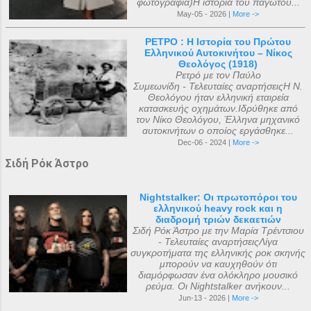
φωτογραφία)Η ιστορία του παγωτού...
May-05 - 2026 |
More ->
ΡΕΤΡΟ : Η Ιστορία του Πρώτου
Ελληνικού Αυτοκινήτου – Νίκος
Θεολόγος (1918)
Ρετρό με τον Παύλο
Συμεωνίδη - Τελευταίες αναρτήσειςΗ Ν.
Θεολόγου ήταν ελληνική εταιρεία
κατασκευής οχημάτων.Ιδρύθηκε από
τον Νίκο Θεολόγου, Έλληνα μηχανικό
αυτοκινήτων ο οποίος εργάσθηκε...
Dec-06 - 2024 |
More ->
Σιδή Ρόκ Άστρο
Nightstalker: Οι πρωτοπόροι του
ελληνικού heavy rock και η
διαδρομή τριών δεκαετιών
Σιδή Ρόκ Άστρο με την Μαρία Τρέντσιου
- Τελευταίες αναρτήσειςΛίγα
συγκροτήματα της ελληνικής ροκ σκηνής
μπορούν να καυχηθούν ότι
διαμόρφωσαν ένα ολόκληρο μουσικό
ρεύμα. Οι Nightstalker ανήκουν...
Jun-13 - 2026 |
More ->