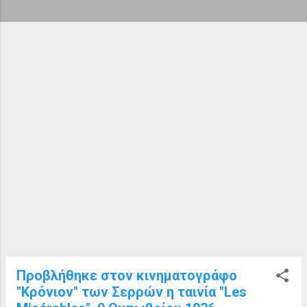
ή
σ
ε
ι
ς
Προβλήθηκε στον κινηματογράφο
"Κρόνιον" των Σερρών η ταινία "Les