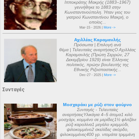
Ιπποκράτης Μακρής (1883–1967)
γεννήθηκε το 1883 στην
Κωνσταντινούπολη. Ήταν γιος του
γιατρού Κωνσταντίνου Μακρή, ο
οποίος...
Mar-15 - 2026 |
More ->
Αχιλλέας Καραμανλής
Πρόσωπα | Επιλογή ανά
θέμα | Τελευταίες αναρτήσειςΟ Αχιλλέας
Καραμανλής (Πρώτη Σερρών, 27
Δεκεμβρίου 1929) είναι Έλληνας
πολιτικός, πρώην βουλευτής της
Εθνικής Ριζοσπαστικής...
Dec-27 - 2025 |
More ->
Συνταγές
Μοσχαράκι με ρύζι στον φούρνο
Συνταγές - Τελευταίες
αναρτήσειςΥλικάγια 4–5 άτομα1 κιλό
μοσχάρι, κομμένο σε μερίδες1½ φλιτζάνι
ρύζι καρολίνα1 μεγάλο κρεμμύδι,
ψιλοκομμένο2 σκελίδες σκόρδο,
ψιλοκομμένες400 γρ. ντομάτα τριμμένη