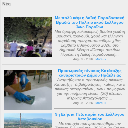
Νέα
Με πολύ κέφι η Λαϊκή Παραδοσιακή
Βραδιά του Πολιτιστικού Συλλόγου
Άνω Ποροΐων
Μια όμορφη καλοκαιρινή βραδιά γεμάτη
μουσική, τραγούδι, χορό και ελληνική
παράδοση πραγματοποιήθηκε χθες,
Σάββατο 8 Αυγούστου 2026, στο
Δημοτικό Κέντρο «Όαση» στα Άνω
Πορόια.Τη Λαϊκή Παραδοσιακή...
Aug-09 - 2026 |
More ->
Προσωρινός πίνακας Κατάταξης
καθαριστριών Δήμου Ηράκλειας
Αναρτήθηκαν ο προσωρινός πίνακας
Κατάταξης & βαθμολογίας καθώς και ο
πίνακας απορριπτέων , των υποψηφίων
για την πλήρωση είκοσι (20) θέσεων
Μερικής Απασχόλησης ...
Aug-08 - 2026 |
More ->
9η Ετήσια Πεζοπορία του Συλλόγου
Αετοβουνίου
Με επιτυχία πραγματοποιήθηκε την
Τετάρτη 5 Αυγούστου 2026 η 9η Ετήσια