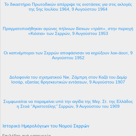
Το δικαστήριο Πρωτοδικών απέρριψε τις ενστάσεις για στις εκλογές
της 5ης Ιουλίου 1964, 9 Αυγούστου 1964
Πραγματοποιήθηκαν αγώνες πήλινων δίσκων «τράπ», στην περιοχή
«Κιόσια» των Σερρών, 9 Αυγούστου 1953
Οι καπνέμποροι των Σερρών αποφάσισαν να κηρύξουν λοκ-άουτ, 9
Αυγούστου 1952
Δολοφονία του σχισματικού Νικ. Ζάμπρη στον Καζά του Δεμίρ
Ισσάρ, εξαιτίας θρησκευτικών εντάσεων, 9 Αυγούστου 1907
Συμφωνείται να παραμείνει υπό την αιγίδα της Μεγ. Στ. της Ελλάδος
η Στοά ‘‘Αριστοτέλης’’ Σερρών, 9 Αυγούστου του 1909
Ιστορικό Ημερολόγιων του Νομού Σερρών
Επιλέξτε ανά κατηγορία