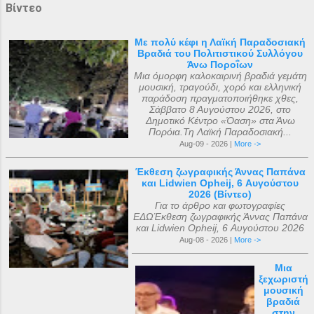
Βίντεο
Με πολύ κέφι η Λαϊκή Παραδοσιακή
Βραδιά του Πολιτιστικού Συλλόγου
Άνω Ποροΐων
Μια όμορφη καλοκαιρινή βραδιά γεμάτη
μουσική, τραγούδι, χορό και ελληνική
παράδοση πραγματοποιήθηκε χθες,
Σάββατο 8 Αυγούστου 2026, στο
Δημοτικό Κέντρο «Όαση» στα Άνω
Πορόια.Τη Λαϊκή Παραδοσιακή...
Aug-09 - 2026 |
More ->
Έκθεση ζωγραφικής Άννας Παπάνα
και Lidwien Opheij, 6 Αυγούστου
2026 (Βίντεο)
Για το άρθρο και φωτογραφίες
ΕΔΩΈκθεση ζωγραφικής Άννας Παπάνα
και Lidwien Opheij, 6 Αυγούστου 2026
Aug-08 - 2026 |
More ->
Μια
ξεχωριστή
μουσική
βραδιά
στην