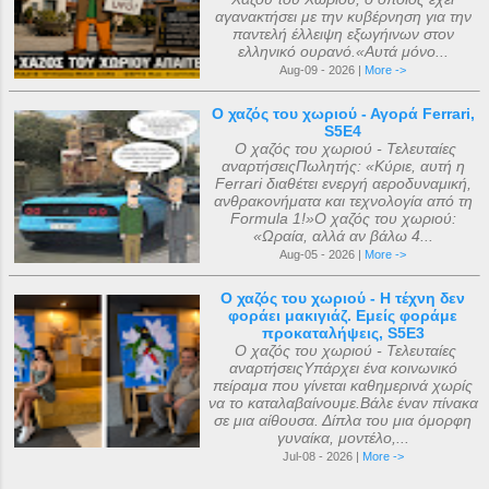
αγανακτήσει με την κυβέρνηση για την
παντελή έλλειψη εξωγήινων στον
ελληνικό ουρανό.«Αυτά μόνο...
Aug-09 - 2026 |
More ->
Ο χαζός του χωριού - Αγορά Ferrari,
S5E4
Ο χαζός του χωριού - Τελευταίες
αναρτήσειςΠωλητής: «Κύριε, αυτή η
Ferrari διαθέτει ενεργή αεροδυναμική,
ανθρακονήματα και τεχνολογία από τη
Formula 1!»Ο χαζός του χωριού:
«Ωραία, αλλά αν βάλω 4...
Aug-05 - 2026 |
More ->
Ο χαζός του χωριού - Η τέχνη δεν
φοράει μακιγιάζ. Εμείς φοράμε
προκαταλήψεις, S5E3
Ο χαζός του χωριού - Τελευταίες
αναρτήσειςΥπάρχει ένα κοινωνικό
πείραμα που γίνεται καθημερινά χωρίς
να το καταλαβαίνουμε.Βάλε έναν πίνακα
σε μια αίθουσα. Δίπλα του μια όμορφη
γυναίκα, μοντέλο,...
Jul-08 - 2026 |
More ->