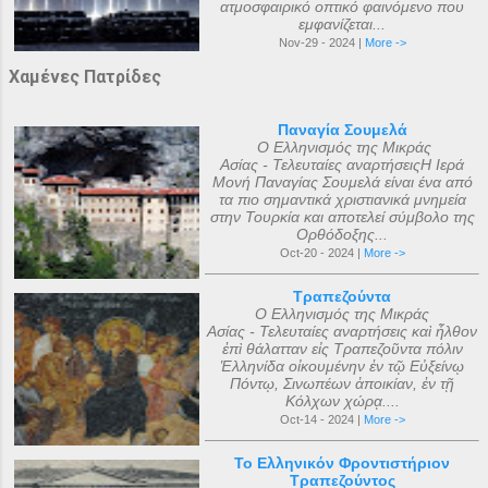
ατμοσφαιρικό οπτικό φαινόμενο που
εμφανίζεται...
Nov-29 - 2024 |
More ->
Χαμένες Πατρίδες
Παναγία Σουμελά
Ο Ελληνισμός της Μικράς
Ασίας - Τελευταίες αναρτήσειςΗ Ιερά
Μονή Παναγίας Σουμελά είναι ένα από
τα πιο σημαντικά χριστιανικά μνημεία
στην Τουρκία και αποτελεί σύμβολο της
Ορθόδοξης...
Oct-20 - 2024 |
More ->
Τραπεζούντα
Ο Ελληνισμός της Μικράς
Ασίας - Τελευταίες αναρτήσεις καὶ ἦλθον
ἐπὶ θάλατταν εἰς Τραπεζοῦντα πόλιν
Ἑλληνίδα οἰκουμένην ἐν τῷ Εὐξείνῳ
Πόντῳ, Σινωπέων ἀποικίαν, ἐν τῇ
Κόλχων χώρᾳ....
Oct-14 - 2024 |
More ->
Το Ελληνικόν Φροντιστήριον
Τραπεζούντος