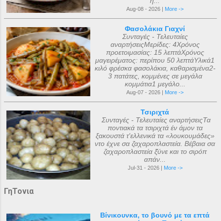
ή...
Aug-08 - 2026 |
More ->
Φασολάκια Γιαχνί
Συνταγές - Τελευταίες
αναρτήσειςΜερίδες: 4Χρόνος
προετοιμασίας: 15 λεπτάΧρόνος
μαγειρέματος: περίπου 50 λεπτάΥλικά1
κιλό φρέσκα φασολάκια, καθαρισμένα2-
3 πατάτες, κομμένες σε μεγάλα
κομμάτια1 μεγάλο...
Aug-07 - 2026 |
More ->
Τσιριχτά
Συνταγές - Τελευταίες αναρτήσειςΤα
ποντιακά τα τσιριχτά έν άμον τα
ξακουστά τ'ελλενικά τα «λουκουμάδες»
ντο έχνε σα ζαχαροπλαστεία. Βέβαια σα
ζαχαροπλαστεία ξ̌ύνε και το σιρόπ
απάν...
Jul-31 - 2026 |
More ->
ΓηΤονια
Βίνικουνκα, το βουνό με τα επτά