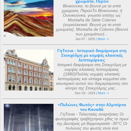
χρώματα, Περού
Βίνικουνκα, το βουνό με τα επτά
χρώματα, ΠερούΤο Βίνικουνκα, ή
Ουινικούνκα, γνωστό επίσης ως
Montaña de Siete Colores
(κυριολεκτικά: Βουνό με τα επτά
χρώματα), Montaña de Colores (Βουνό
των χρωμάτων)...
Jan-07 - 2025 |
More ->
ΓηΤονια - Ιστορικό διαμέρισμα στη
Στοκχόλμη με κομψές κλασικές
λεπτομέρειες
Ιστορικό διαμέρισμα στη Στοκχόλμη με
κομψές κλασικές λεπτομέρειες
(1880)Πολλές κομψές κλασικές
λεπτομέρειες και vintage κομμάτια στο
εσωτερικό αυτού του διαμερίσματος στο
κέντρο της Στοκχόλμης μας...
Dec-03 - 2024 |
More ->
«Πυλώνες Φωτός» στην Αλμπέρτα
του Καναδά
ΓηΤονια - Τελευταίες αναρτήσεις Οι
φωτογραφίες τραβήχτηκαν χθες το πρωί
της Δευτέρας με θερμοκρασία -30°C.Οι
πυλώνες του φωτός είναι ένα