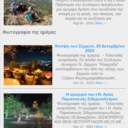
Πεζοπορία του Συλλόγου Αετοβουνίου,
μια όμορφη δράση που συνδύασε την
επαφή με τη φύση, την άσκηση, την
παρέα και τη συζήτηση για...
Aug-08 - 2026 |
More ->
Φωτογραφία της ημέρας
Άποψη των Σερρών, 20 Δεκεμβρίου
2024
Φωτογραφία της ημέρας - Τελευταίες
αναρτήσεις Τα παιδιά του Συλλόγου
Αυτισμού Ν. Σερρών "Ηλιαχτίδα"
απολαμβάνουν την θέα της πόλης των
Σερρών από το
Citizen.ΦωτογραφίαMarianthi...
Dec-21 - 2024 |
More ->
Η ομορφιά του Ι.Ν. Αγίας
Παρασκευής Σιδηροκάστρου
Φωτογραφία της ημέρας - Τελευταίες
αναρτήσεις Η ομορφιά του Ι.Ν. Αγίας
Παρασκευής ΣιδηροκάστρουΑύριο
Τετάρτη 18 Δεκεμβρίου 2024ΟΡΘΡΟΣ
ΚΑΙ ΘΕΙΑ ΛΕΙΤΟΥΡΓΙΑΩΡΑ 08:15 ΜΕ...
Dec-17 - 2024 |
More ->