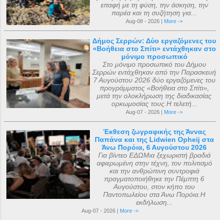
επαφή με τη φύση, την άσκηση, την
παρέα και τη συζήτηση για...
Aug-08 - 2026 |
More ->
Δήμος Σερρών: Δύο εργαζόμενες του
«Βοήθεια στο Σπίτι» εντάχθηκαν στο
μόνιμο προσωπικό
Στο μόνιμο προσωπικό του Δήμου
Σερρών εντάχθηκαν από την Παρασκευή
7 Αυγούστου 2026 δύο εργαζόμενες του
προγράμματος «Βοήθεια στο Σπίτι»,
μετά την ολοκλήρωση της διαδικασίας
ορκωμοσίας τους.Η τελετή...
Aug-07 - 2026 |
More ->
Έκθεση ζωγραφικής της Άννας
Παπάνα και της Lidwien Opheij στα
Άνω Πορόια, 6 Αυγούστου 2026
Για βίντεο ΕΔΩΜια ξεχωριστή βραδιά
αφιερωμένη στην τέχνη, τον πολιτισμό
και την ανθρώπινη συντροφιά
πραγματοποιήθηκε την Πέμπτη 6
Αυγούστου, στον κήπο του
Παντοπωλείου στα Άνω Πορόια.Η
εκδήλωση...
Aug-07 - 2026 |
More ->