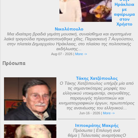
Ηράκλεια
με
αφιέρωμα
στον
Χρήστο
Νικολόπουλο
Μια ιδιαίτερη βραδιά γεμάτη μουσική, συναίσθημα και αγαπημένα
λαϊκά τραγούδια πραγματοποιήθηκε χθες, Παρασκευή 7 Αυγούστου,
στην πλατεία Δημαρχείου Ηράκλειας, στο πλαίσιο της πολιτιστικής
εκδήλωσης...
Aug-07 - 2026 |
More ->
Πρόσωπα
Τάκης Χατζόπουλος
Ο Τάκης Χατζόπουλος υπήρξε μία από
τις σημαντικότερες μορφές του
ελληνικού ντοκιμαντέρ, σκηνοθέτης,
παραγωγός τηλεοπτικών και
κινηματογραφικών έργων, πρωτοπόρος
της ανανέωσης του ελληνικού...
Jun-16 - 2026 |
More ->
Ιπποκράτης Μακρής
Πρόσωπα | Επιλογή ανά
θέμα | Τελευταίες αναρτήσειςΟ