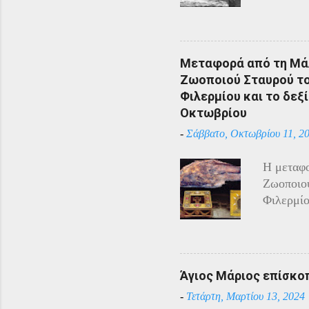
Αρμένιου
Πόντου ε
υπόλοιπο
πόλεμο π
Μεταφορά από τη Μάλ
και αντί
Ζωοποιού Σταυρού του
η απάντη
Φιλερμίου και το δεξί
αντίστασ
Οκτωβρίου
άρχισαν 
-
Σάββατο, Οκτωβρίου 11, 2
επιδίδον
κατάστασ
Η μεταφο
Τραπεζού
Ζωοποιού
Χρύσανθο
Φιλερμίο
του επέτ
Αγίου Ιω
φυλάσσον
Τάγματος
Ιππότες 
Άγιος Μάριος επίσκο
Ναπολέον
-
Τετάρτη, Μαρτίου 13, 2024
Ιππότες 