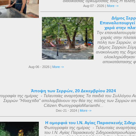
διαδικασίας ορκωμοσίας τους.Η τελετή.
Aug-07 - 2026 |
More ->
Δήμος Σερρ
Επαναλειτουργεί
χαρά στην πλατ
Την επαναλειτουργία
χαράς στην πλατεί
πόλη των Σερρών, α
Δήμος Σερρών.Σύμφ
ανακοίνωση της δημο
ολοκληρώθηκαν 
αποκατάστασης φ
Aug-06 - 2026 |
More ->
Άποψη των Σερρών, 20 Δεκεμβρίου 2024
ογραφία της ημέρας - Τελευταίες αναρτήσεις Τα παιδιά του Συλλόγου Α
Σερρών "Ηλιαχτίδα" απολαμβάνουν την θέα της πόλης των Σερρών απ
Citizen.ΦωτογραφίαMarianthi...
Dec-21 - 2024 |
More ->
Η ομορφιά του Ι.Ν. Αγίας Παρασκευής Σιδη
Φωτογραφία της ημέρας - Τελευταίες αναρτήσει
του Ι.Ν. Αγίας Παρασκευής ΣιδηροκάστρουΑύριο