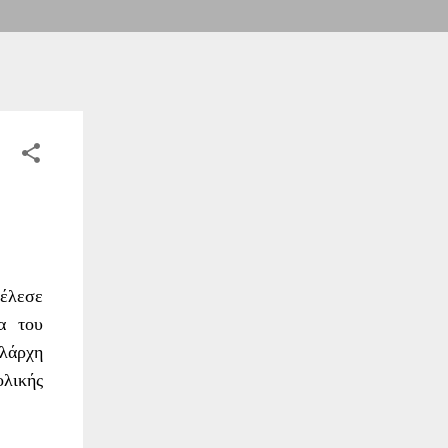
τέλεσε
α του
ολάρχη
ολικής