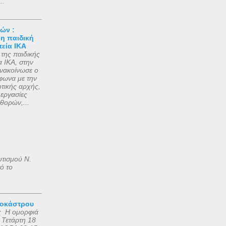
..
ών :
 η παιδική
εία ΙΚΑ
 της παιδικής
α ΙΚΑ, στην
νακοίνωσε ο
ωνα με την
τικής αρχής,
εργασίες
θορών,...
υτισμού Ν.
ό το
ροκάστρου
ς Η ομορφιά
 Τετάρτη 18