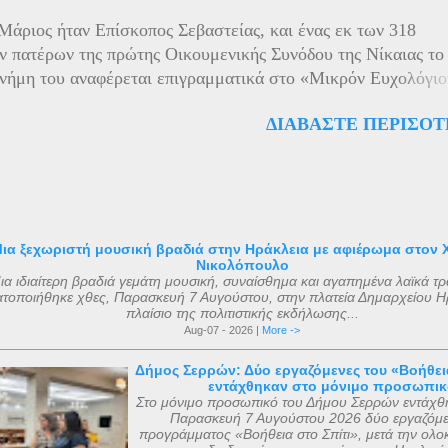
ός του Τάγματός τους απαγόρευε να πολεμούν εναντίον άλλ
Μάριος ήταν Επίσκοπος Σεβαστείας, και ένας εκ των 318
ών. Στις 12 Οκτωβρίου 1799, οι Ιππότες προσέφεραν αυτά τα
 πατέρων της πρώτης Οικουμενικής Συνόδου της Νίκαιας το
ερά κειμήλια στον Αυτοκράτορα Παύλο Α΄ της Ρωσίας, ο οπο
νήμη του αναφέρεται επιγραμματικά στο «Μικρόν Ευχολόγιο
ν τότε στο Γκάτσινα. Το φθινόπωρο του ίδιου έτους, τα ιερά 
άριον» έκδοση «Αποστολικής Διακονίας» 1956. Ο μοναδικό
ενα μεταφέρθηκαν στην Αγία Πετρούπολη και τοποθετήθηκαν
ΔΙΑΒΆΣΤΕ ΠΕΡΙΣΌΤ
ός του Αγίου Μάριου, έγινε μετά από όραμα ενός πεντάχρον
ά ανάκτορα, μέσα στον ναό αφιερωμένο ...
του μικρού Μάριου με τον ίδιο τον άγνωστο για πολλούς Άγιο
Ο μικρός Μάριος αφού μετέφερε το θείο μύνημα , κοιμήθηκ
 ετών μετά από μάχη με σοβαρή ασθένεια. Η ανέγερση του ν
 με εισφορές από την κηδεία του μικρού Μάριου και
θηκε με εισφορές από την κηδεία της αείμνηστης Μαρίας Σ
ια ξεχωριστή μουσική βραδιά στην Ηράκλεια με αφιέρωμα στον 
Νικολόπουλο
ιάφορες άλλες εισφορές. Ο ακριβής αριθμός των μελών της
ια ιδιαίτερη βραδιά γεμάτη μουσική, συναίσθημα και αγαπημένα λαϊκά τ
 με βάση τις διαθέσιμες πηγές, δεν μπορεί να καθοριστεί ακ
τοποιήθηκε χθες, Παρασκευή 7 Αυγούστου, στην πλατεία Δημαρχείου Ηρ
πλαίσιο της πολιτιστικής εκδήλωσης...
ι σήμερα. Ο αριθμός που επικράτησε από μεταγενέστερες πη
Aug-07 - 2026 |
More ->
ν ήταν ο αριθμός 318. Ο Ευσέβιος της Καισαρείας τους αριθμ
θανάσιος Αλεξανδρείας 318, και ο Ευστάθιος Α...
Δήμος Σερρών: Δύο εργαζόμενες του «Βοήθεια
εντάχθηκαν στο μόνιμο προσωπικ
Στο μόνιμο προσωπικό του Δήμου Σερρών εντάχθ
Παρασκευή 7 Αυγούστου 2026 δύο εργαζόμε
προγράμματος «Βοήθεια στο Σπίτι», μετά την ολ