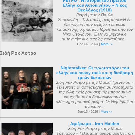
ΡΕΤΡΟ : Η Ιστορία του Πρώτου
Ελληνικού Αυτοκινήτου – Νίκος
Θεολόγος (1918)
Ρετρό με τον Παύλο
Συμεωνίδη - Τελευταίες αναρτήσειςΗ Ν.
Θεολόγου ήταν ελληνική εταιρεία
κατασκευής οχημάτων.Ιδρύθηκε από τον
Νίκο Θεολόγου, Έλληνα μηχανικό
αυτοκινήτων ο οποίος εργάσθηκε...
Dec-06 - 2024 |
More ->
Σιδή Ρόκ Άστρο
Nightstalker: Οι πρωτοπόροι του
ελληνικού heavy rock και η διαδρομή
τριών δεκαετιών
Σιδή Ρόκ Άστρο με την Μαρία Τρέντσιου -
Τελευταίες αναρτήσειςΛίγα συγκροτήματα
της ελληνικής ροκ σκηνής μπορούν να
καυχηθούν ότι διαμόρφωσαν ένα
ολόκληρο μουσικό ρεύμα. Οι Nightstalker
ανήκουν...
Jun-13 - 2026 |
More ->
Αφιέρωμα : Iron Maiden
Σιδή Ρόκ Άστρο με την Μαρία
Τρέντσιου - Τελευταίες αναρτήσειςΟι Iron