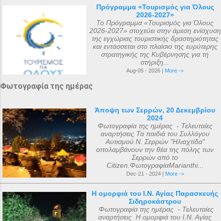
Πρόγραμμα «Τουρισμός για Όλους
2026-2027»
Το Πρόγραμμα «Τουρισμός για Όλους
2026-2027» στοχεύει στην άμεση ενίσχυση
της εγχώριας τουριστικής δραστηριότητας
και εντάσσεται στο πλαίσιο της ευρύτερης
στρατηγικής της Κυβέρνησης για τη
στήριξη...
Aug-05 - 2026 |
More ->
Φωτογραφία της ημέρας
Άποψη των Σερρών, 20 Δεκεμβρίου
2024
Φωτογραφία της ημέρας - Τελευταίες
αναρτήσεις Τα παιδιά του Συλλόγου
Αυτισμού Ν. Σερρών "Ηλιαχτίδα"
απολαμβάνουν την θέα της πόλης των
Σερρών από το
Citizen.ΦωτογραφίαMarianthi...
Dec-21 - 2024 |
More ->
Η ομορφιά του Ι.Ν. Αγίας Παρασκευής
Σιδηροκάστρου
Φωτογραφία της ημέρας - Τελευταίες
αναρτήσεις Η ομορφιά του Ι.Ν. Αγίας