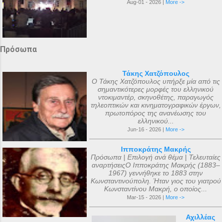
Aug-01 - 2026 |
More ->
Πρόσωπα
Τάκης Χατζόπουλος
Ο Τάκης Χατζόπουλος υπήρξε μία από τις
σημαντικότερες μορφές του ελληνικού
ντοκιμαντέρ, σκηνοθέτης, παραγωγός
τηλεοπτικών και κινηματογραφικών έργων,
πρωτοπόρος της ανανέωσης του
ελληνικού...
Jun-16 - 2026 |
More ->
Ιπποκράτης Μακρής
Πρόσωπα | Επιλογή ανά θέμα | Τελευταίες
αναρτήσειςΟ Ιπποκράτης Μακρής (1883–
1967) γεννήθηκε το 1883 στην
Κωνσταντινούπολη. Ήταν γιος του γιατρού
Κωνσταντίνου Μακρή, ο οποίος...
Mar-15 - 2026 |
More ->
Αχιλλέας