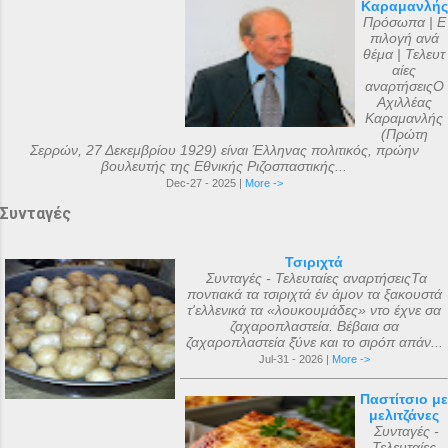
Καραμανλής
Πρόσωπα | Ε
πιλογή ανά
θέμα | Τελευτ
αίες
αναρτήσειςΟ
Αχιλλέας
Καραμανλής
(Πρώτη
Σερρών, 27 Δεκεμβρίου 1929) είναι Έλληνας πολιτικός, πρώην
βουλευτής της Εθνικής Ριζοσπαστικής...
Dec-27 - 2025 |
More ->
Συνταγές
Τσιριχτά
Συνταγές - Τελευταίες αναρτήσειςΤα
ποντιακά τα τσιριχτά έν άμον τα ξακουστά
τ'ελλενικά τα «λουκουμάδες» ντο έχνε σα
ζαχαροπλαστεία. Βέβαια σα
ζαχαροπλαστεία ξ̌ύνε και το σιρόπ απάν...
Jul-31 - 2026 |
More ->
Παστίτσιο με
μελιτζάνες
Συνταγές -
Τελευταίες