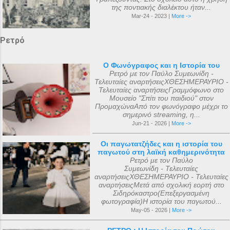
της ποντιακής διαλέκτου ήταν...
Mar-24 - 2023 |
More ->
Ρετρό
Ο Φωνόγραφος και η Ιστορία του
Ρετρό με τον Παύλο Συμεωνίδη -
Τελευταίες αναρτήσειςΧΘΕΣΗΜΕΡΑΥΡΙΟ -
Τελευταίες αναρτήσειςΓραμμόφωνο στο
Μουσείο "Σπίτι του παιδιού" στον
ΠρομαχώναΑπό τον φωνόγραφο μέχρι το
σημερινό streaming, η...
Jun-21 - 2026 |
More ->
Οι παγωτατζήδες και η ιστορία του
παγωτού στη λαϊκή καθημερινότητα
Ρετρό με τον Παύλο
Συμεωνίδη - Τελευταίες
αναρτήσειςΧΘΕΣΗΜΕΡΑΥΡΙΟ - Τελευταίες
αναρτήσειςΜετά από σχολική εορτή στο
Σιδηρόκαστρο(Επεξεργασμένη
φωτογραφία)Η ιστορία του παγωτού...
May-05 - 2026 |
More ->