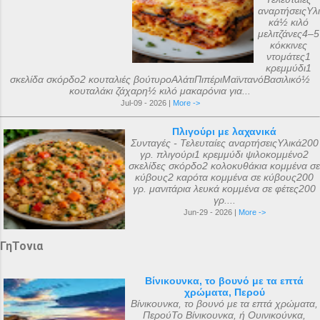
αναρτήσειςΥλι
κά½ κιλό
μελιτζάνες4–5
κόκκινες
ντομάτες1
κρεμμύδι1
σκελίδα σκόρδο2 κουταλιές βούτυροΑλάτιΠιπέριΜαϊντανόΒασιλικό½
κουταλάκι ζάχαρη½ κιλό μακαρόνια για...
Jul-09 - 2026 |
More ->
Πλιγούρι με λαχανικά
Συνταγές - Τελευταίες αναρτήσειςΥλικά200
γρ. πλιγούρι1 κρεμμύδι ψιλοκομμένο2
σκελίδες σκόρδο2 κολοκυθάκια κομμένα σε
κύβους2 καρότα κομμένα σε κύβους200
γρ. μανιτάρια λευκά κομμένα σε φέτες200
γρ....
Jun-29 - 2026 |
More ->
ΓηΤονια
Βίνικουνκα, το βουνό με τα επτά
χρώματα, Περού
Βίνικουνκα, το βουνό με τα επτά χρώματα,
ΠερούΤο Βίνικουνκα, ή Ουινικούνκα,