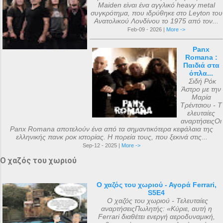
Maiden είναι ένα αγγλικό heavy metal
συγκρότημα, που ιδρύθηκε στο Leyton του
Ανατολικού Λονδίνου το 1975 από τον...
Feb-09 - 2026 |
More ->
Panx
Romana :
Παιδιά στα
όπλα...
Σιδή Ρόκ
Άστρο με την
Μαρία
Τρέντσιου - Τ
ελευταίες
αναρτήσειςΟι
Panx Romana αποτελούν ένα από τα σημαντικότερα κεφάλαια της
ελληνικής πανκ ροκ ιστορίας. Η πορεία τους, που ξεκινά στις...
Sep-12 - 2025 |
More ->
Ο χαζός του χωριού
Ο χαζός του χωριού - Αγορά Ferrari,
S5E4
Ο χαζός του χωριού - Τελευταίες
αναρτήσειςΠωλητής: «Κύριε, αυτή η
Ferrari διαθέτει ενεργή αεροδυναμική,