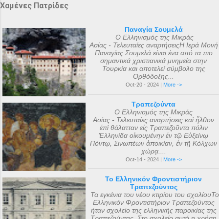
Χαμένες Πατρίδες
Παναγία Σουμελά
Ο Ελληνισμός της Μικράς
Ασίας - Τελευταίες αναρτήσειςΗ Ιερά Μονή
Παναγίας Σουμελά είναι ένα από τα πιο
σημαντικά χριστιανικά μνημεία στην
Τουρκία και αποτελεί σύμβολο της
Ορθόδοξης...
Oct-20 - 2024 |
More ->
Τραπεζούντα
Ο Ελληνισμός της Μικράς
Ασίας - Τελευταίες αναρτήσεις καὶ ἦλθον
ἐπὶ θάλατταν εἰς Τραπεζοῦντα πόλιν
Ἑλληνίδα οἰκουμένην ἐν τῷ Εὐξείνῳ
Πόντῳ, Σινωπέων ἀποικίαν, ἐν τῇ Κόλχων
χώρᾳ....
Oct-14 - 2024 |
More ->
Το Ελληνικόν Φροντιστήριον
Τραπεζούντος
Τα εγκένια του νέου κτιρίου του σχολίουΤο
Ελληνικόν Φροντιστήριον Τραπεζούντος
ήταν σχολείο της ελληνικής παροικίας της
Τραπεζούντας. Στο σχολείο αυτό η χρήση