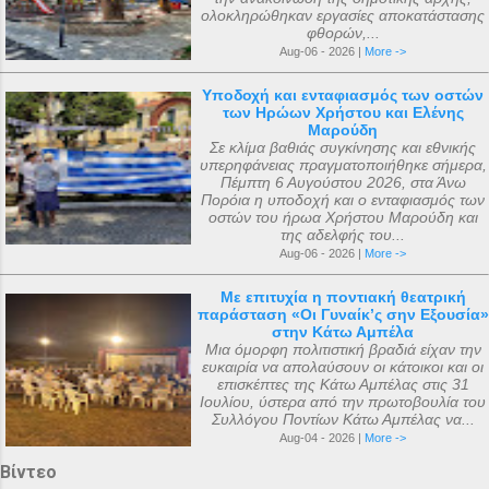
ολοκληρώθηκαν εργασίες αποκατάστασης
φθορών,...
Aug-06 - 2026 |
More ->
Υποδοχή και ενταφιασμός των οστών
των Ηρώων Χρήστου και Ελένης
Μαρούδη
Σε κλίμα βαθιάς συγκίνησης και εθνικής
υπερηφάνειας πραγματοποιήθηκε σήμερα,
Πέμπτη 6 Αυγούστου 2026, στα Άνω
Πορόια η υποδοχή και ο ενταφιασμός των
οστών του ήρωα Χρήστου Μαρούδη και
της αδελφής του...
Aug-06 - 2026 |
More ->
Με επιτυχία η ποντιακή θεατρική
παράσταση «Οι Γυναίκ’ς σην Εξουσία»
στην Κάτω Αμπέλα
Μια όμορφη πολιτιστική βραδιά είχαν την
ευκαιρία να απολαύσουν οι κάτοικοι και οι
επισκέπτες της Κάτω Αμπέλας στις 31
Ιουλίου, ύστερα από την πρωτοβουλία του
Συλλόγου Ποντίων Κάτω Αμπέλας να...
Aug-04 - 2026 |
More ->
Βίντεο