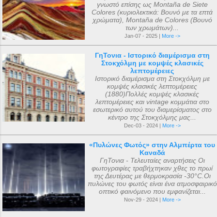
γνωστό επίσης ως Montaña de Siete
Colores (κυριολεκτικά: Βουνό με τα επτά
χρώματα), Montaña de Colores (Βουνό
των χρωμάτων)...
Jan-07 - 2025 |
More ->
ΓηΤονια - Ιστορικό διαμέρισμα στη
Στοκχόλμη με κομψές κλασικές
λεπτομέρειες
Ιστορικό διαμέρισμα στη Στοκχόλμη με
κομψές κλασικές λεπτομέρειες
(1880)Πολλές κομψές κλασικές
λεπτομέρειες και vintage κομμάτια στο
εσωτερικό αυτού του διαμερίσματος στο
κέντρο της Στοκχόλμης μας...
Dec-03 - 2024 |
More ->
«Πυλώνες Φωτός» στην Αλμπέρτα του
Καναδά
ΓηΤονια - Τελευταίες αναρτήσεις Οι
φωτογραφίες τραβήχτηκαν χθες το πρωί
της Δευτέρας με θερμοκρασία -30°C.Οι
πυλώνες του φωτός είναι ένα ατμοσφαιρικό
οπτικό φαινόμενο που εμφανίζεται...
Nov-29 - 2024 |
More ->