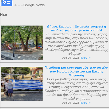
<-----Google News
Νέα
Δήμος Σερρών : Επαναλειτουργεί η
παιδική χαρά στην πλατεία ΙΚΑ
Την επαναλειτουργία της παιδικής χαράς
στην πλατεία ΙΚΑ, στην πόλη των Σερρών,
ανακοίνωσε ο Δήμος Σερρών.Σύμφωνα με
την ανακοίνωση της δημοτικής αρχής,
ολοκληρώθηκαν εργασίες αποκατάστασης
φθορών,...
Aug-06 - 2026 |
More ->
Υποδοχή και ενταφιασμός των οστών
των Ηρώων Χρήστου και Ελένης
Μαρούδη
Σε κλίμα βαθιάς συγκίνησης και εθνικής
υπερηφάνειας πραγματοποιήθηκε σήμερα,
Πέμπτη 6 Αυγούστου 2026, στα Άνω
Πορόια η υποδοχή και ο ενταφιασμός των
οστών του ήρωα Χρήστου Μαρούδη και
της αδελφής του...
Aug-06 - 2026 |
More ->