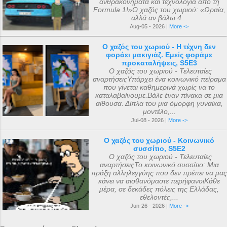
ανθρακονήματα και τεχνολογία από τη
Formula 1!»Ο χαζός του χωριού: «Ωραία,
αλλά αν βάλω 4...
Aug-05 - 2026 |
More ->
Ο χαζός του χωριού - Η τέχνη δεν
φοράει μακιγιάζ. Εμείς φοράμε
προκαταλήψεις, S5E3
Ο χαζός του χωριού - Τελευταίες
αναρτήσειςΥπάρχει ένα κοινωνικό πείραμα
που γίνεται καθημερινά χωρίς να το
καταλαβαίνουμε.Βάλε έναν πίνακα σε μια
αίθουσα. Δίπλα του μια όμορφη γυναίκα,
μοντέλο,...
Jul-08 - 2026 |
More ->
Ο χαζός του χωριού - Κοινωνικό
συσσίτιο, S5E2
Ο χαζός του χωριού - Τελευταίες
αναρτήσειςΤο κοινωνικό συσσίτιο: Μια
πράξη αλληλεγγύης που δεν πρέπει να μας
κάνει να αισθανόμαστε περήφανοιΚάθε
μέρα, σε δεκάδες πόλεις της Ελλάδας,
εθελοντές,...
Jun-26 - 2026 |
More ->