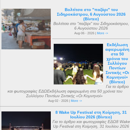
Βολτίτσα στο "παζάρι" του
Σιδηροκάστρου, 6 Αυγούστου 2026
(Βίντεο)
Βολτίτσα στο "παζάρι" του Σιδηροκάστρου,
6 Αυγούστου 2026
Aug-06 - 2026 |
More ->
Εκδήλωση
αφιερωμένη
στα 50
χρόνια του
Συλλόγου
Ποντίων
Σιντικής «Οι
Κομνηνοί»
(Βίντεο)
Για το άρθρο
και φωτογραφίες ΕΔΩΕκδήλωση αφιερωμένη στα 50 χρόνια του
Συλλόγου Ποντίων Σιντικής «Οι Κομνηνοί»
Aug-02 - 2026 |
More ->
8 Wake Up Festival στη Κοίμηση, 31
Ιουλίου 2026 (Βίντεο)
Για το άρθρο και φωτογραφίες ΕΔΩ8 Wake
Up Festival στη Κοίμηση, 31 Ιουλίου 2026