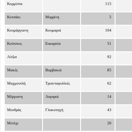
Κορμίστα
115
Κοτσάκι
Μυρρίνη
5
Κουμάργιανη
Κουμαριά
104
Κούτσιος
Ευκαρπία
51
Λίτζια
92
Μακές
Βαμβακιά
85
Μαχμουτλή
Τριανταφυλλιές
62
Μέργιανη
Λυγαριά
14
Μεσδράς
Γλυκοπηγή
43
Μετόχι
26