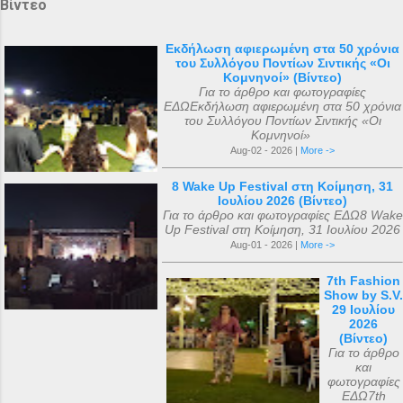
Βίντεο
Εκδήλωση αφιερωμένη στα 50 χρόνια
του Συλλόγου Ποντίων Σιντικής «Οι
Κομνηνοί» (Βίντεο)
Για το άρθρο και φωτογραφίες
ΕΔΩΕκδήλωση αφιερωμένη στα 50 χρόνια
του Συλλόγου Ποντίων Σιντικής «Οι
Κομνηνοί»
Aug-02 - 2026 |
More ->
8 Wake Up Festival στη Κοίμηση, 31
Ιουλίου 2026 (Βίντεο)
Για το άρθρο και φωτογραφίες ΕΔΩ8 Wake
Up Festival στη Κοίμηση, 31 Ιουλίου 2026
Aug-01 - 2026 |
More ->
7th Fashion
Show by S.V.
29 Ιουλίου
2026
(Βίντεο)
Για το άρθρο
και
φωτογραφίες
ΕΔΩ7th