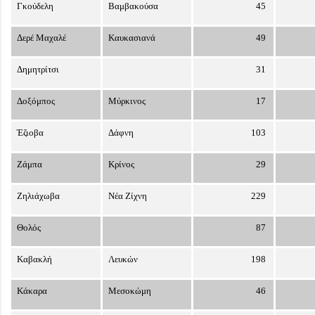
Γκούδελη
Βαμβακούσα
45
Δερέ Μαχαλέ
Καυκασιανά
49
Δημητρίτσι
31
Δοξόμπος
Μύρκινος
17
Έζιοβα
Δάφνη
103
Ζάμπα
Κρίνος
29
Ζηλιάχωβα
Νέα Ζίχνη
229
Θολός
87
Καβακλή
Λευκών
198
Κάκαρα
Μεσοκώμη
46