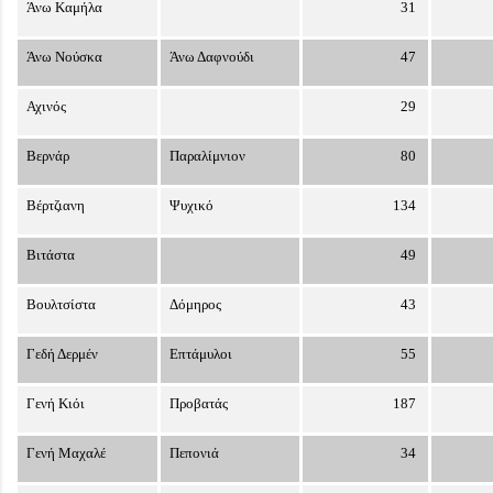
Άνω Καμήλα
31
Άνω Νούσκα
Άνω Δαφνούδι
47
Αχινός
29
Βερνάρ
Παραλίμνιον
80
Βέρτζιανη
Ψυχικό
134
Βιτάστα
49
Βουλτσίστα
Δόμηρος
43
Γεδή Δερμέν
Επτάμυλοι
55
Γενή Κιόι
Προβατάς
187
Γενή Μαχαλέ
Πεπονιά
34