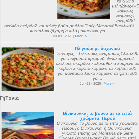
κά½ κιλό
μελιτζάνες4–5
κόκκινες
ντομάτες1
κρεμμύδι1
σκελίδα σκόρδο2 κουταλιές βούτυροΑλάτιΠιπέριΜαϊντανόΒασιλικό½
κουταλάκι ζάχαρη½ κιλό μακαρόνια για...
Jul-09 - 2026 |
More ->
Πλιγούρι με λαχανικά
Συνταγές - Τελευταίες αναρτήσειςΥλικά200
γρ. πλιγούρι1 κρεμμύδι ψιλοκομμένο2
σκελίδες σκόρδο2 κολοκυθάκια κομμένα σε
κύβους2 καρότα κομμένα σε κύβους200
γρ. μανιτάρια λευκά κομμένα σε φέτες200
γρ....
Jun-29 - 2026 |
More ->
ΓηΤονια
Βίνικουνκα, το βουνό με τα επτά
χρώματα, Περού
Βίνικουνκα, το βουνό με τα επτά χρώματα,
ΠερούΤο Βίνικουνκα, ή Ουινικούνκα,
γνωστό επίσης ως Montaña de Siete
Colores (κυριολεκτικά: Βουνό με τα επτά