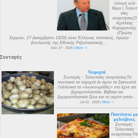
πιλογή ανά
θέμα | Τελευτ
αίες
αναρτήσειςΟ
Αχιλλέας
Καραμανλής
(Πρώτη
Σερρών, 27 Δεκεμβρίου 1929) είναι Έλληνας πολιτικός, πρώην
βουλευτής της Εθνικής Ριζοσπαστικής...
Dec-27 - 2025 |
More ->
Συνταγές
Τσιριχτά
Συνταγές - Τελευταίες αναρτήσειςΤα
ποντιακά τα τσιριχτά έν άμον τα ξακουστά
τ'ελλενικά τα «λουκουμάδες» ντο έχνε σα
ζαχαροπλαστεία. Βέβαια σα
ζαχαροπλαστεία ξ̌ύνε και το σιρόπ απάν...
Jul-31 - 2026 |
More ->
Παστίτσιο με
μελιτζάνες
Συνταγές -
Τελευταίες
αναρτήσειςΥλι