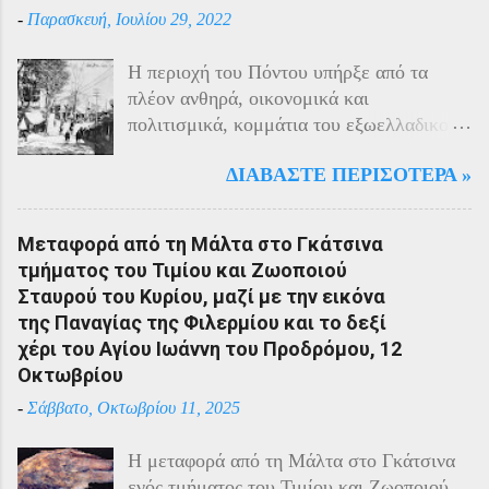
-
Παρασκευή, Ιουλίου 29, 2022
Η περιοχή του Πόντου υπήρξε από τα
πλέον ανθηρά, οικονομικά και
πολιτισμικά, κομμάτια του εξωελλαδικού
Ελληνισμού. Οι Έλληνες αποτελούσαν το
ΔΙΑΒΆΣΤΕ ΠΕΡΙΣΌΤΕΡΑ »
40% του πληθυσμού της περιοχής και μαζί
με τους Αρμένιους πρωταγωνιστούσαν
στην οικονομική ζωή της. Ο πληθυσμός
Μεταφορά από τη Μάλτα στο Γκάτσινα
του Πόντου είχε και αυτός στη διάρκεια
τμήματος του Τιμίου και Ζωοποιού
του πολέμου την ίδια τύχη με τον
Σταυρού του Κυρίου, μαζί με την εικόνα
υπόλοιπο μικρασιατικό πληθυσμό. Με την
της Παναγίας της Φιλερμίου και το δεξί
είσοδο της Τουρκίας στον πόλεμο
χέρι του Αγίου Ιωάννη του Προδρόμου, 12
πραγματοποιήθηκαν εκκενώσεις οικισμών,
Οκτωβρίου
εκτελέσεις λιποτακτών και αντίποινα στις
-
Σάββατο, Οκτωβρίου 11, 2025
οικογένειες των φυγοστράτων.
Χαρακτηριστική εδώ ήταν η απάντηση που
Η μεταφορά από τη Μάλτα στο Γκάτσινα
έδωσαν οι Πόντιοι στην καταπίεση με την
ενός τμήματος του Τιμίου και Ζωοποιού