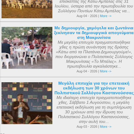
επισκέπτες της Κάτω Αμπέλας στις 31
Ιουλίου, ύστερα από την πρωτοβουλία του
Συλλόγου Ποντίων Κάτω Αμπέλας να...
Aug-04 - 2026 |
More ->
Με δημιουργία, χαμόγελα και ζωντάνια
ξεκίνησαν τα δημιουργικά απογεύματα
στη Μακρυνίτσα
Με μεγάλη επιτυχία πραγματοποιήθηκε
χθες η πρώτη συνάντηση της δράσης
«Κάτω από τα Πλατάνια Δημιουργούμε!»,
που διοργανώνει ο Πολιτιστικός Σύλλογος
Μακρυνίτσας «Το Μπέλες». Η
πρωτοβουλία αγκαλιάστηκε...
Aug-04 - 2026 |
More ->
Μεγάλη επιτυχία για την επετειακή
εκδήλωση των 30 χρόνων του
Πολιτιστικού Συλλόγου Καστανούσσας
Με ιδιαίτερη επιτυχία πραγματοποιήθηκε
χθες, Σάββατο 1 Αυγούστου, η μεγάλη
επετειακή εκδήλωση για τη συμπλήρωση
30 χρόνων από την ίδρυση του
Πολιτιστικού Συλλόγου Καστανούσσας,
στην αυλή του...
Aug-03 - 2026 |
More ->