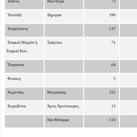
Τσάνος
Νέα Πέτρα
73
Τσεπεδζέ
Δήμητρα
196
Τσερέπλιανη
137
Τσερκέζ Μαχαλέ ή
Τράγιλος
71
Τσερκέζ Κιόι
Τσερπίστα
64
Φυτώκη
5
Χομόνδος
Μητρούσης
252
Χωροβίστα
Άγιος Χριστόφορος
13
Νέα Μπάφρα
110