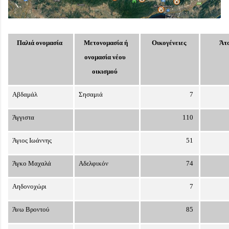
Παλιά ονομασία
Μετονομασία ή
Οικογένειες
Άτ
ονομασία νέου
οικισμού
Αβδαμάλ
Σησαμιά
7
Άγγιστα
110
Άγιος Ιωάννης
51
Άγκο Μαχαλά
Αδελφικόν
74
Αηδονοχώρι
7
Άνω Βροντού
85