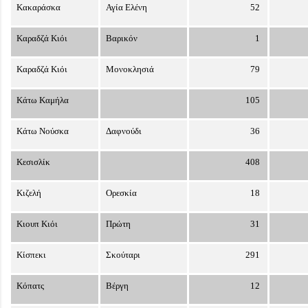
Κακαράσκα
Αγία Ελένη
52
Καραδζά Κιόι
Βαρικόν
1
Καραδζά Κιόι
Μονοκλησιά
79
Κάτω Καμήλα
105
Κάτω Νούσκα
Δαφνούδι
36
Κεσισλίκ
408
Κιζελή
Ορεσκία
18
Κιουπ Κιόι
Πρώτη
31
Κίσπεκι
Σκούταρι
291
Κόπατς
Βέργη
12