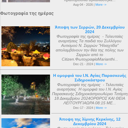
Aug-04 - 2026 |
More ->
Φωτογραφία της ημέρας
Άποψη των Σερρών, 20 Δεκεμβρίου
2024
Φωτογραφία της ημέρας - Τελευταίες
αναρτήσεις Τα παιδιά του Συλλόγου
Αυτισμού Ν. Σερρών "Ηλιαχτίδα"
απολαμβάνουν την θέα της πόλης των
Σερρών από το
Citizen.ΦωτογραφίαMarianthi...
Dec-21 - 2024 |
More ->
Η ομορφιά του Ι.Ν. Αγίας Παρασκευής
Σιδηροκάστρου
Φωτογραφία της ημέρας - Τελευταίες
αναρτήσεις Η ομορφιά του Ι.Ν. Αγίας
Παρασκευής ΣιδηροκάστρουΑύριο Τετάρτη
18 Δεκεμβρίου 2024ΟΡΘΡΟΣ ΚΑΙ ΘΕΙΑ
ΛΕΙΤΟΥΡΓΙΑΩΡΑ 08:15 ΜΕ...
Dec-17 - 2024 |
More ->
Άποψη της λίμνης Κερκίνης, 12
Δεκεμβρίου 2024