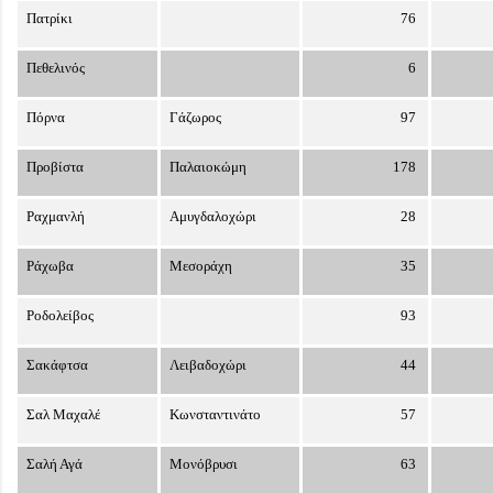
Πατρίκι
76
Πεθελινός
6
Πόρνα
Γάζωρος
97
Προβίστα
Παλαιοκώμη
178
Ραχμανλή
Αμυγδαλοχώρι
28
Ράχωβα
Μεσοράχη
35
Ροδολείβος
93
Σακάφτσα
Λειβαδοχώρι
44
Σαλ Μαχαλέ
Κωνσταντινάτο
57
Σαλή Αγά
Μονόβρυσι
63