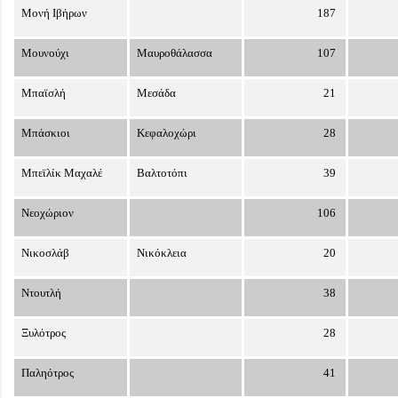
Μονή Ιβήρων
187
Μουνούχι
Μαυροθάλασσα
107
Μπαϊσλή
Μεσάδα
21
Μπάσκιοι
Κεφαλοχώρι
28
Μπεϊλίκ Μαχαλέ
Βαλτοτόπι
39
Νεοχώριον
106
Νικοσλάβ
Νικόκλεια
20
Ντουτλή
38
Ξυλότρος
28
Παληότρος
41