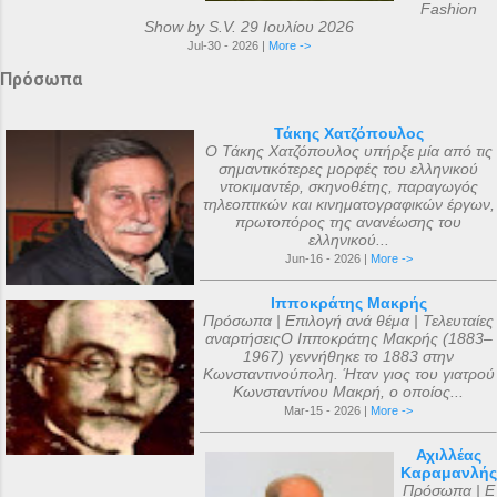
Fashion
Show by S.V. 29 Ιουλίου 2026
Jul-30 - 2026 |
More ->
Πρόσωπα
Τάκης Χατζόπουλος
Ο Τάκης Χατζόπουλος υπήρξε μία από τις
σημαντικότερες μορφές του ελληνικού
ντοκιμαντέρ, σκηνοθέτης, παραγωγός
τηλεοπτικών και κινηματογραφικών έργων,
πρωτοπόρος της ανανέωσης του
ελληνικού...
Jun-16 - 2026 |
More ->
Ιπποκράτης Μακρής
Πρόσωπα | Επιλογή ανά θέμα | Τελευταίες
αναρτήσειςΟ Ιπποκράτης Μακρής (1883–
1967) γεννήθηκε το 1883 στην
Κωνσταντινούπολη. Ήταν γιος του γιατρού
Κωνσταντίνου Μακρή, ο οποίος...
Mar-15 - 2026 |
More ->
Αχιλλέας
Καραμανλής
Πρόσωπα | Ε