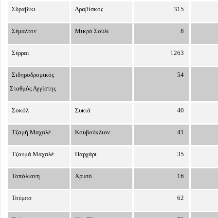
Σδραβίκι
Δραβίσκος
315
Σέμαλτον
Μικρό Σούλι
8
Σέρραι
1263
Σιδηροδρομικός
54
Σταθμός Αγγίστης
Σοκόλ
Συκιά
40
Τζαμή Μαχαλέ
Κουβούκλιον
41
Τζουμά Μαχαλέ
Παρχάρι
35
Τοπόλιανη
Χρυσό
16
Τούμπα
62