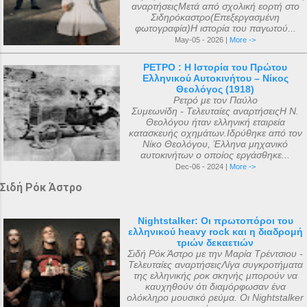
αναρτήσειςΜετά από σχολική εορτή στο
Σιδηρόκαστρο(Επεξεργασμένη
φωτογραφία)Η ιστορία του παγωτού...
May-05 - 2026 |
More ->
ΡΕΤΡΟ : Η Ιστορία του Πρώτου
Ελληνικού Αυτοκινήτου – Νίκος
Θεολόγος (1918)
Ρετρό με τον Παύλο
Συμεωνίδη - Τελευταίες αναρτήσειςΗ Ν.
Θεολόγου ήταν ελληνική εταιρεία
κατασκευής οχημάτων.Ιδρύθηκε από τον
Νίκο Θεολόγου, Έλληνα μηχανικό
αυτοκινήτων ο οποίος εργάσθηκε...
Dec-06 - 2024 |
More ->
Σιδή Ρόκ Άστρο
Nightstalker: Οι πρωτοπόροι του
ελληνικού heavy rock και η διαδρομή
τριών δεκαετιών
Σιδή Ρόκ Άστρο με την Μαρία Τρέντσιου -
Τελευταίες αναρτήσειςΛίγα συγκροτήματα
της ελληνικής ροκ σκηνής μπορούν να
καυχηθούν ότι διαμόρφωσαν ένα
ολόκληρο μουσικό ρεύμα. Οι Nightstalker