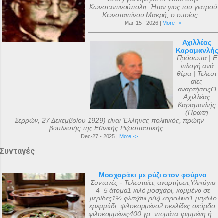
Κωνσταντινούπολη. Ήταν γιος του γιατρού
Κωνσταντίνου Μακρή, ο οποίος...
Mar-15 - 2026 |
More ->
Αχιλλέας
Καραμανλής
Πρόσωπα | Ε
πιλογή ανά
θέμα | Τελευτ
αίες
αναρτήσειςΟ
Αχιλλέας
Καραμανλής
(Πρώτη
Σερρών, 27 Δεκεμβρίου 1929) είναι Έλληνας πολιτικός, πρώην
βουλευτής της Εθνικής Ριζοσπαστικής...
Dec-27 - 2025 |
More ->
Συνταγές
Μοσχαράκι με ρύζι στον φούρνο
Συνταγές - Τελευταίες αναρτήσειςΥλικάγια
4–5 άτομα1 κιλό μοσχάρι, κομμένο σε
μερίδες1½ φλιτζάνι ρύζι καρολίνα1 μεγάλο
κρεμμύδι, ψιλοκομμένο2 σκελίδες σκόρδο,
ψιλοκομμένες400 γρ. ντομάτα τριμμένη ή...