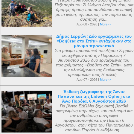
Πεζοπορία του Συλλόγου Αετοβουνίου, μια
όμορφη δράση που συνδύασε την επαφή
με τη φύση, την άσκηση, την παρέα και τη
συζήτηση για...
Aug-08 - 2026 |
More ->
Δήμος Σερρών: Δύο εργαζόμενες του
«Βοήθεια στο Σπίτι» εντάχθηκαν στο
μόνιμο προσωπικό
Στο μόνιμο προσωπικό του Δήμου Σερρών
εντάχθηκαν από την Παρασκευή 7
Αυγούστου 2026 δύο εργαζόμενες του
προγράμματος «Βοήθεια στο Σπίτι», μετά
την ολοκλήρωση της διαδικασίας
ορκωμοσίας τους.Η τελετή...
Aug-07 - 2026 |
More ->
Έκθεση ζωγραφικής της Άννας
Παπάνα και της Lidwien Opheij στα
Άνω Πορόια, 6 Αυγούστου 2026
Για βίντεο ΕΔΩΜια ξεχωριστή βραδιά
αφιερωμένη στην τέχνη, τον πολιτισμό και
την ανθρώπινη συντροφιά
πραγματοποιήθηκε την Πέμπτη 6
Αυγούστου, στον κήπο του Παντοπωλείου
στα Άνω Πορόια.Η εκδήλωση...