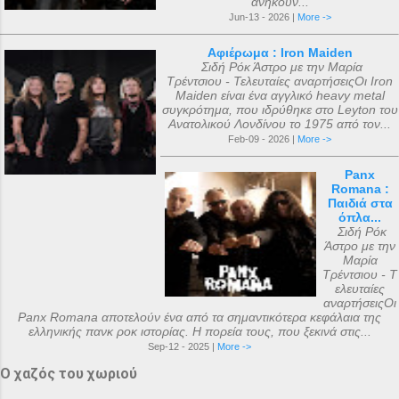
ανήκουν...
Jun-13 - 2026 |
More ->
Αφιέρωμα : Iron Maiden
Σιδή Ρόκ Άστρο με την Μαρία
Τρέντσιου - Τελευταίες αναρτήσειςΟι Iron
Maiden είναι ένα αγγλικό heavy metal
συγκρότημα, που ιδρύθηκε στο Leyton του
Ανατολικού Λονδίνου το 1975 από τον...
Feb-09 - 2026 |
More ->
Panx
Romana :
Παιδιά στα
όπλα...
Σιδή Ρόκ
Άστρο με την
Μαρία
Τρέντσιου - Τ
ελευταίες
αναρτήσειςΟι
Panx Romana αποτελούν ένα από τα σημαντικότερα κεφάλαια της
ελληνικής πανκ ροκ ιστορίας. Η πορεία τους, που ξεκινά στις...
Sep-12 - 2025 |
More ->
Ο χαζός του χωριού