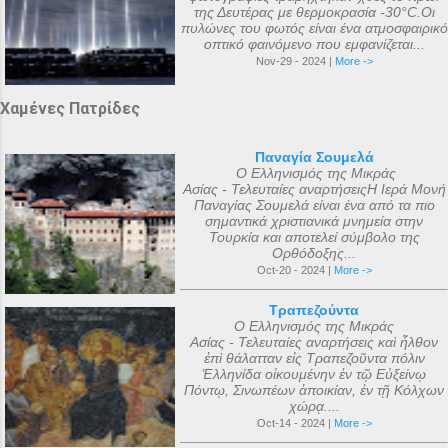
της Δευτέρας με θερμοκρασία -30°C.Οι
πυλώνες του φωτός είναι ένα ατμοσφαιρικό
οπτικό φαινόμενο που εμφανίζεται...
Nov-29 - 2024 |
More ->
Χαμένες Πατρίδες
Παναγία Σουμελά
Ο Ελληνισμός της Μικράς
Ασίας - Τελευταίες αναρτήσειςΗ Ιερά Μονή
Παναγίας Σουμελά είναι ένα από τα πιο
σημαντικά χριστιανικά μνημεία στην
Τουρκία και αποτελεί σύμβολο της
Ορθόδοξης...
Oct-20 - 2024 |
More ->
Τραπεζούντα
Ο Ελληνισμός της Μικράς
Ασίας - Τελευταίες αναρτήσεις καὶ ἦλθον
ἐπὶ θάλατταν εἰς Τραπεζοῦντα πόλιν
Ἑλληνίδα οἰκουμένην ἐν τῷ Εὐξείνῳ
Πόντῳ, Σινωπέων ἀποικίαν, ἐν τῇ Κόλχων
χώρᾳ....
Oct-14 - 2024 |
More ->