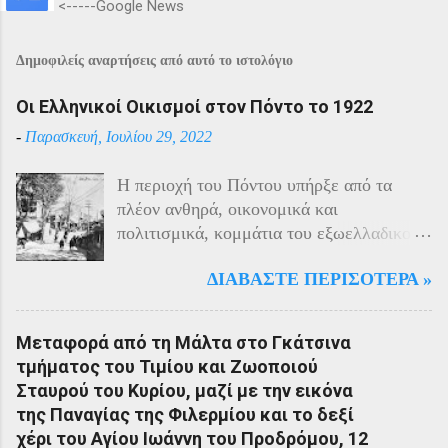
<-----Google News
Δημοφιλείς αναρτήσεις από αυτό το ιστολόγιο
Οι Ελληνικοί Οικισμοί στον Πόντο το 1922
-
Παρασκευή, Ιουλίου 29, 2022
Η περιοχή του Πόντου υπήρξε από τα
πλέον ανθηρά, οικονομικά και
πολιτισμικά, κομμάτια του εξωελλαδικού
Ελληνισμού. Οι Έλληνες αποτελούσαν το
ΔΙΑΒΆΣΤΕ ΠΕΡΙΣΌΤΕΡΑ »
40% του πληθυσμού της περιοχής και μαζί
με τους Αρμένιους πρωταγωνιστούσαν
στην οικονομική ζωή της. Ο πληθυσμός
Μεταφορά από τη Μάλτα στο Γκάτσινα
του Πόντου είχε και αυτός στη διάρκεια
τμήματος του Τιμίου και Ζωοποιού
του πολέμου την ίδια τύχη με τον
Σταυρού του Κυρίου, μαζί με την εικόνα
υπόλοιπο μικρασιατικό πληθυσμό. Με την
της Παναγίας της Φιλερμίου και το δεξί
είσοδο της Τουρκίας στον πόλεμο
χέρι του Αγίου Ιωάννη του Προδρόμου, 12