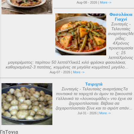
Aug-08 - 2026 |
More ->
Φασολάκια
Γιαχνί
Συνταγές -
Τελευταίες
αναρτήσειςΜε
ρίδες:
4Χρόνος
προετοιμασία
ς: 15
λεπτάΧρόνος
μαγειρέματος: περίπου 50 λεπτάΥλικά1 κιλό φρέσκα φασολάκια,
καθαρισμένα2-3 πατάτες, κομμένες σε μεγάλα κομμάτια1 μεγάλο...
Aug-07 - 2026 |
More ->
Τσιριχτά
Συνταγές - Τελευταίες αναρτήσειςΤα
ποντιακά τα τσιριχτά έν άμον τα ξακουστά
τ'ελλενικά τα «λουκουμάδες» ντο έχνε σα
ζαχαροπλαστεία. Βέβαια σα
ζαχαροπλαστεία ξ̌ύνε και το σιρόπ απάν...
Jul-31 - 2026 |
More ->
ΓηΤονια