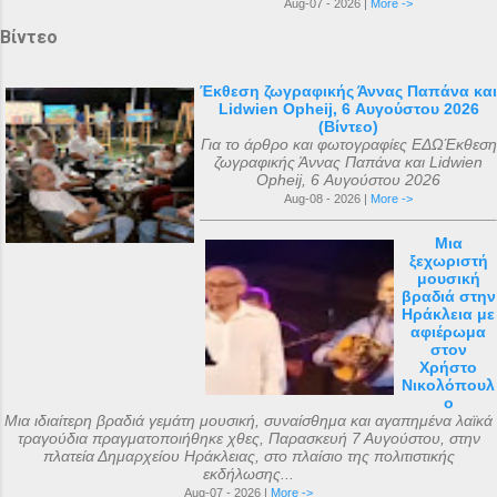
Aug-07 - 2026 |
More ->
Βίντεο
Έκθεση ζωγραφικής Άννας Παπάνα και
Lidwien Opheij, 6 Αυγούστου 2026
(Βίντεο)
Για το άρθρο και φωτογραφίες ΕΔΩΈκθεση
ζωγραφικής Άννας Παπάνα και Lidwien
Opheij, 6 Αυγούστου 2026
Aug-08 - 2026 |
More ->
Μια
ξεχωριστή
μουσική
βραδιά στην
Ηράκλεια με
αφιέρωμα
στον
Χρήστο
Νικολόπουλ
ο
Μια ιδιαίτερη βραδιά γεμάτη μουσική, συναίσθημα και αγαπημένα λαϊκά
τραγούδια πραγματοποιήθηκε χθες, Παρασκευή 7 Αυγούστου, στην
πλατεία Δημαρχείου Ηράκλειας, στο πλαίσιο της πολιτιστικής
εκδήλωσης...
Aug-07 - 2026 |
More ->