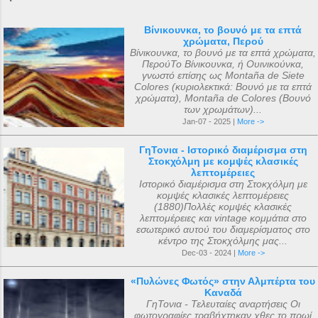
Βίνικουνκα, το βουνό με τα επτά
χρώματα, Περού
Βίνικουνκα, το βουνό με τα επτά χρώματα,
ΠερούΤο Βίνικουνκα, ή Ουινικούνκα,
γνωστό επίσης ως Montaña de Siete
Colores (κυριολεκτικά: Βουνό με τα επτά
χρώματα), Montaña de Colores (Βουνό
των χρωμάτων)...
Jan-07 - 2025 |
More ->
ΓηΤονια - Ιστορικό διαμέρισμα στη
Στοκχόλμη με κομψές κλασικές
λεπτομέρειες
Ιστορικό διαμέρισμα στη Στοκχόλμη με
κομψές κλασικές λεπτομέρειες
(1880)Πολλές κομψές κλασικές
λεπτομέρειες και vintage κομμάτια στο
εσωτερικό αυτού του διαμερίσματος στο
κέντρο της Στοκχόλμης μας...
Dec-03 - 2024 |
More ->
«Πυλώνες Φωτός» στην Αλμπέρτα του
Καναδά
ΓηΤονια - Τελευταίες αναρτήσεις Οι
φωτογραφίες τραβήχτηκαν χθες το πρωί