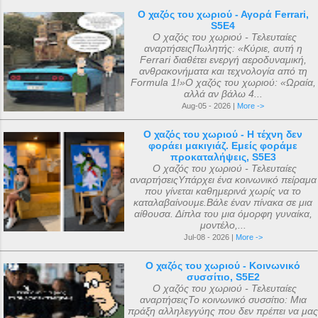
Ο χαζός του χωριού - Αγορά Ferrari,
S5E4
Ο χαζός του χωριού - Τελευταίες
αναρτήσειςΠωλητής: «Κύριε, αυτή η
Ferrari διαθέτει ενεργή αεροδυναμική,
ανθρακονήματα και τεχνολογία από τη
Formula 1!»Ο χαζός του χωριού: «Ωραία,
αλλά αν βάλω 4...
Aug-05 - 2026 |
More ->
Ο χαζός του χωριού - Η τέχνη δεν
φοράει μακιγιάζ. Εμείς φοράμε
προκαταλήψεις, S5E3
Ο χαζός του χωριού - Τελευταίες
αναρτήσειςΥπάρχει ένα κοινωνικό πείραμα
που γίνεται καθημερινά χωρίς να το
καταλαβαίνουμε.Βάλε έναν πίνακα σε μια
αίθουσα. Δίπλα του μια όμορφη γυναίκα,
μοντέλο,...
Jul-08 - 2026 |
More ->
Ο χαζός του χωριού - Κοινωνικό
συσσίτιο, S5E2
Ο χαζός του χωριού - Τελευταίες
αναρτήσειςΤο κοινωνικό συσσίτιο: Μια
πράξη αλληλεγγύης που δεν πρέπει να μας