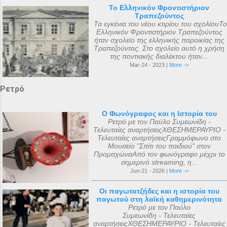
Το Ελληνικόν Φροντιστήριον
Τραπεζούντος
Τα εγκένια του νέου κτιρίου του σχολίουΤο
Ελληνικόν Φροντιστήριον Τραπεζούντος
ήταν σχολείο της ελληνικής παροικίας της
Τραπεζούντας. Στο σχολείο αυτό η χρήση
της ποντιακής διαλέκτου ήταν...
Mar-24 - 2023 |
More ->
Ρετρό
Ο Φωνόγραφος και η Ιστορία του
Ρετρό με τον Παύλο Συμεωνίδη -
Τελευταίες αναρτήσειςΧΘΕΣΗΜΕΡΑΥΡΙΟ -
Τελευταίες αναρτήσειςΓραμμόφωνο στο
Μουσείο "Σπίτι του παιδιού" στον
ΠρομαχώναΑπό τον φωνόγραφο μέχρι το
σημερινό streaming, η...
Jun-21 - 2026 |
More ->
Οι παγωτατζήδες και η ιστορία του
παγωτού στη λαϊκή καθημερινότητα
Ρετρό με τον Παύλο
Συμεωνίδη - Τελευταίες
αναρτήσειςΧΘΕΣΗΜΕΡΑΥΡΙΟ - Τελευταίες