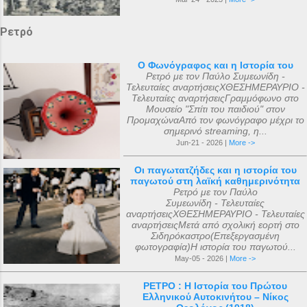
Ρετρό
Ο Φωνόγραφος και η Ιστορία του
Ρετρό με τον Παύλο Συμεωνίδη -
Τελευταίες αναρτήσειςΧΘΕΣΗΜΕΡΑΥΡΙΟ -
Τελευταίες αναρτήσειςΓραμμόφωνο στο
Μουσείο "Σπίτι του παιδιού" στον
ΠρομαχώναΑπό τον φωνόγραφο μέχρι το
σημερινό streaming, η...
Jun-21 - 2026 |
More ->
Οι παγωτατζήδες και η ιστορία του
παγωτού στη λαϊκή καθημερινότητα
Ρετρό με τον Παύλο
Συμεωνίδη - Τελευταίες
αναρτήσειςΧΘΕΣΗΜΕΡΑΥΡΙΟ - Τελευταίες
αναρτήσειςΜετά από σχολική εορτή στο
Σιδηρόκαστρο(Επεξεργασμένη
φωτογραφία)Η ιστορία του παγωτού...
May-05 - 2026 |
More ->
ΡΕΤΡΟ : Η Ιστορία του Πρώτου
Ελληνικού Αυτοκινήτου – Νίκος