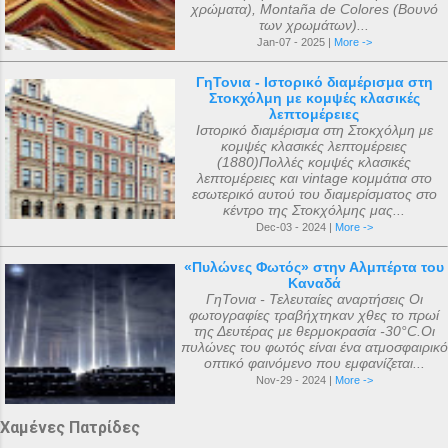
χρώματα), Montaña de Colores (Βουνό
των χρωμάτων)...
Jan-07 - 2025 |
More ->
ΓηΤονια - Ιστορικό διαμέρισμα στη
Στοκχόλμη με κομψές κλασικές
λεπτομέρειες
Ιστορικό διαμέρισμα στη Στοκχόλμη με
κομψές κλασικές λεπτομέρειες
(1880)Πολλές κομψές κλασικές
λεπτομέρειες και vintage κομμάτια στο
εσωτερικό αυτού του διαμερίσματος στο
κέντρο της Στοκχόλμης μας...
Dec-03 - 2024 |
More ->
«Πυλώνες Φωτός» στην Αλμπέρτα του
Καναδά
ΓηΤονια - Τελευταίες αναρτήσεις Οι
φωτογραφίες τραβήχτηκαν χθες το πρωί
της Δευτέρας με θερμοκρασία -30°C.Οι
πυλώνες του φωτός είναι ένα ατμοσφαιρικό
οπτικό φαινόμενο που εμφανίζεται...
Nov-29 - 2024 |
More ->
Χαμένες Πατρίδες