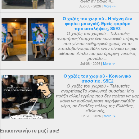
αλλά αν βάλω 4...
Aug-05 - 2026 |
More ->
Ο χαζός του χωριού - Η τέχνη δεν
φοράει μακιγιάζ. Εμείς φοράμε
προκαταλήψεις, S5E3
Ο χαζός του χωριού - Τελευταίες
αναρτήσειςΥπάρχει ένα κοινωνικό πείραμα
που γίνεται καθημερινά χωρίς να το
καταλαβαίνουμε.Βάλε έναν πίνακα σε μια
αίθουσα. Δίπλα του μια όμορφη γυναίκα,
μοντέλο,...
Jul-08 - 2026 |
More ->
Ο χαζός του χωριού - Κοινωνικό
συσσίτιο, S5E2
Ο χαζός του χωριού - Τελευταίες
αναρτήσειςΤο κοινωνικό συσσίτιο: Μια
πράξη αλληλεγγύης που δεν πρέπει να μας
κάνει να αισθανόμαστε περήφανοιΚάθε
μέρα, σε δεκάδες πόλεις της Ελλάδας,
εθελοντές,...
Jun-26 - 2026 |
More ->
Επικοινωνήστε μαζί μας!