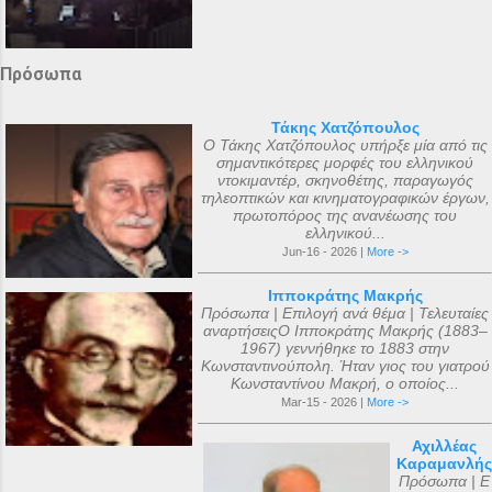
Πρόσωπα
Τάκης Χατζόπουλος
Ο Τάκης Χατζόπουλος υπήρξε μία από τις
σημαντικότερες μορφές του ελληνικού
ντοκιμαντέρ, σκηνοθέτης, παραγωγός
τηλεοπτικών και κινηματογραφικών έργων,
πρωτοπόρος της ανανέωσης του
ελληνικού...
Jun-16 - 2026 |
More ->
Ιπποκράτης Μακρής
Πρόσωπα | Επιλογή ανά θέμα | Τελευταίες
αναρτήσειςΟ Ιπποκράτης Μακρής (1883–
1967) γεννήθηκε το 1883 στην
Κωνσταντινούπολη. Ήταν γιος του γιατρού
Κωνσταντίνου Μακρή, ο οποίος...
Mar-15 - 2026 |
More ->
Αχιλλέας
Καραμανλής
Πρόσωπα | Ε