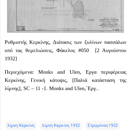
Ρυθμιστής Κερκίνης, Διάτασις των ξυλίνων πασσάλων
υπό τας θεμελιώσεις, Φάκελος #050 [2 Αυγούστου
1932]
Περιεχόμενα: Monks and Ulen, Εργα περιφέρειας
Κερκίνης, Γενική κάτοψις, [Παλιά κατάσταση της
λίμνης], SC – 11 -1. Monks and Ulen,`Εργ..
λίμνη Κερκίνη
λίμνη Κερκίνη 1932
Στρυμόνας1932