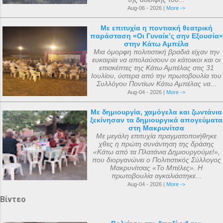
Aug-06 - 2026 |
More ->
Με επιτυχία η ποντιακή θεατρική
παράσταση «Οι Γυναίκ’ς σην Εξουσία»
στην Κάτω Αμπέλα
Μια όμορφη πολιτιστική βραδιά είχαν την
ευκαιρία να απολαύσουν οι κάτοικοι και οι
επισκέπτες της Κάτω Αμπέλας στις 31
Ιουλίου, ύστερα από την πρωτοβουλία του
Συλλόγου Ποντίων Κάτω Αμπέλας να...
Aug-04 - 2026 |
More ->
Με δημιουργία, χαμόγελα και ζωντάνια
ξεκίνησαν τα δημιουργικά απογεύματα
στη Μακρυνίτσα
Με μεγάλη επιτυχία πραγματοποιήθηκε
χθες η πρώτη συνάντηση της δράσης
«Κάτω από τα Πλατάνια Δημιουργούμε!»,
που διοργανώνει ο Πολιτιστικός Σύλλογος
Μακρυνίτσας «Το Μπέλες». Η
πρωτοβουλία αγκαλιάστηκε...
Aug-04 - 2026 |
More ->
Βίντεο