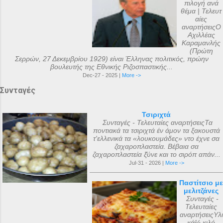
πιλογή ανά
θέμα | Τελευτ
αίες
αναρτήσειςΟ
Αχιλλέας
Καραμανλής
(Πρώτη
Σερρών, 27 Δεκεμβρίου 1929) είναι Έλληνας πολιτικός, πρώην
βουλευτής της Εθνικής Ριζοσπαστικής...
Dec-27 - 2025 |
More ->
Συνταγές
Τσιριχτά
Συνταγές - Τελευταίες αναρτήσειςΤα
ποντιακά τα τσιριχτά έν άμον τα ξακουστά
τ'ελλενικά τα «λουκουμάδες» ντο έχνε σα
ζαχαροπλαστεία. Βέβαια σα
ζαχαροπλαστεία ξ̌ύνε και το σιρόπ απάν...
Jul-31 - 2026 |
More ->
Παστίτσιο με
μελιτζάνες
Συνταγές -
Τελευταίες
αναρτήσειςΥλι
κά½ κιλό