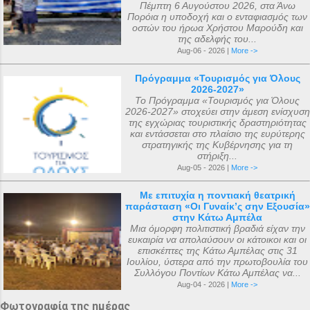
οποίος βρισκόταν τότε στο Γκάτσινα. Το
Πέμπτη 6 Αυγούστου 2026, στα Άνω
κοιμήθηκε σε ηλικία 5 ετών μετά από
φθινόπωρο του ίδιου έτους, τα ιερά αυτά
Πορόια η υποδοχή και ο ενταφιασμός των
οστών του ήρωα Χρήστου Μαρούδη και
μάχη με σοβαρή ασθένεια. Η ανέγερση
αντικείμενα μεταφέρθηκαν στην Αγία
της αδελφής του...
του ναού ξεκίνησε με εισφορές από την
Πετρούπολη και τοποθετήθηκαν στα
Aug-06 - 2026 |
More ->
κηδεία του μικρού Μάριου και
χειμερινά ανάκτορα, μέσα στον ναό
Πρόγραμμα «Τουρισμός για Όλους
ολοκληρώθηκε με εισφορές από την
αφιερωμένο ...
2026-2027»
κηδεία της αείμνηστης Μαρίας Σπύρου και
Το Πρόγραμμα «Τουρισμός για Όλους
2026-2027» στοχεύει στην άμεση ενίσχυση
με διάφορες άλλες εισφορές. Ο ακριβής
της εγχώριας τουριστικής δραστηριότητας
αριθμός των μελών της συνόδου, με βάση
και εντάσσεται στο πλαίσιο της ευρύτερης
στρατηγικής της Κυβέρνησης για τη
τις διαθέσιμες πηγές, δεν μπορεί να
στήριξη...
καθοριστεί ακριβώς ακόμα και σήμερα. Ο
Aug-05 - 2026 |
More ->
αριθμός που επικράτησε από
Με επιτυχία η ποντιακή θεατρική
μεταγενέστερες πηγές ιστορικών ήταν ο
παράσταση «Οι Γυναίκ’ς σην Εξουσία»
αριθμός 318. Ο Ευσέβιος της Καισαρείας
στην Κάτω Αμπέλα
Μια όμορφη πολιτιστική βραδιά είχαν την
τους αριθμεί 250, ο Αθανάσιος
ευκαιρία να απολαύσουν οι κάτοικοι και οι
Αλεξανδρείας 318, και ο Ευστάθιος Α...
επισκέπτες της Κάτω Αμπέλας στις 31
Ιουλίου, ύστερα από την πρωτοβουλία του
Συλλόγου Ποντίων Κάτω Αμπέλας να...
Aug-04 - 2026 |
More ->
Φωτογραφία της ημέρας