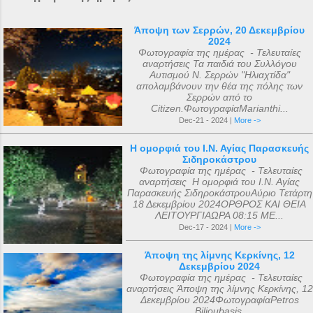
Άποψη των Σερρών, 20 Δεκεμβρίου
2024
Φωτογραφία της ημέρας - Τελευταίες
αναρτήσεις Τα παιδιά του Συλλόγου
Αυτισμού Ν. Σερρών "Ηλιαχτίδα"
απολαμβάνουν την θέα της πόλης των
Σερρών από το
Citizen.ΦωτογραφίαMarianthi...
Dec-21 - 2024 |
More ->
Η ομορφιά του Ι.Ν. Αγίας Παρασκευής
Σιδηροκάστρου
Φωτογραφία της ημέρας - Τελευταίες
αναρτήσεις Η ομορφιά του Ι.Ν. Αγίας
Παρασκευής ΣιδηροκάστρουΑύριο Τετάρτη
18 Δεκεμβρίου 2024ΟΡΘΡΟΣ ΚΑΙ ΘΕΙΑ
ΛΕΙΤΟΥΡΓΙΑΩΡΑ 08:15 ΜΕ...
Dec-17 - 2024 |
More ->
Άποψη της λίμνης Κερκίνης, 12
Δεκεμβρίου 2024
Φωτογραφία της ημέρας - Τελευταίες
αναρτήσεις Άποψη της λίμνης Κερκίνης, 12
Δεκεμβρίου 2024ΦωτογραφίαPetros
Bilioubasis