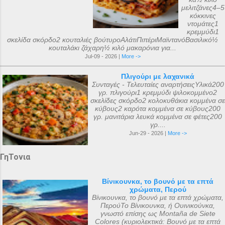
μελιτζάνες4–5
κόκκινες
ντομάτες1
κρεμμύδι1
σκελίδα σκόρδο2 κουταλιές βούτυροΑλάτιΠιπέριΜαϊντανόΒασιλικό½
κουταλάκι ζάχαρη½ κιλό μακαρόνια για...
Jul-09 - 2026 |
More ->
Πλιγούρι με λαχανικά
Συνταγές - Τελευταίες αναρτήσειςΥλικά200
γρ. πλιγούρι1 κρεμμύδι ψιλοκομμένο2
σκελίδες σκόρδο2 κολοκυθάκια κομμένα σε
κύβους2 καρότα κομμένα σε κύβους200
γρ. μανιτάρια λευκά κομμένα σε φέτες200
γρ....
Jun-29 - 2026 |
More ->
ΓηΤονια
Βίνικουνκα, το βουνό με τα επτά
χρώματα, Περού
Βίνικουνκα, το βουνό με τα επτά χρώματα,
ΠερούΤο Βίνικουνκα, ή Ουινικούνκα,
γνωστό επίσης ως Montaña de Siete
Colores (κυριολεκτικά: Βουνό με τα επτά