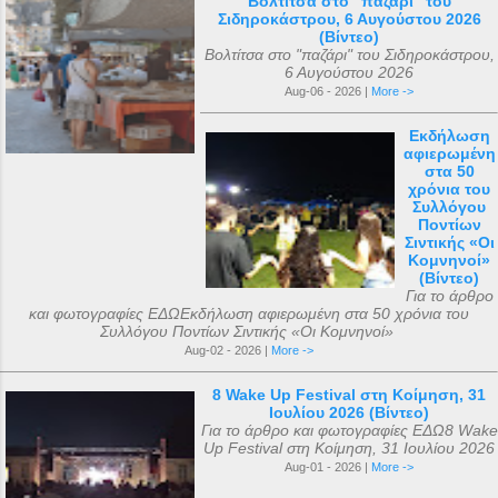
Βολτίτσα στο "παζάρι" του
Σιδηροκάστρου, 6 Αυγούστου 2026
(Βίντεο)
Βολτίτσα στο "παζάρι" του Σιδηροκάστρου,
6 Αυγούστου 2026
Aug-06 - 2026 |
More ->
Εκδήλωση
αφιερωμένη
στα 50
χρόνια του
Συλλόγου
Ποντίων
Σιντικής «Οι
Κομνηνοί»
(Βίντεο)
Για το άρθρο
και φωτογραφίες ΕΔΩΕκδήλωση αφιερωμένη στα 50 χρόνια του
Συλλόγου Ποντίων Σιντικής «Οι Κομνηνοί»
Aug-02 - 2026 |
More ->
8 Wake Up Festival στη Κοίμηση, 31
Ιουλίου 2026 (Βίντεο)
Για το άρθρο και φωτογραφίες ΕΔΩ8 Wake
Up Festival στη Κοίμηση, 31 Ιουλίου 2026
Aug-01 - 2026 |
More ->