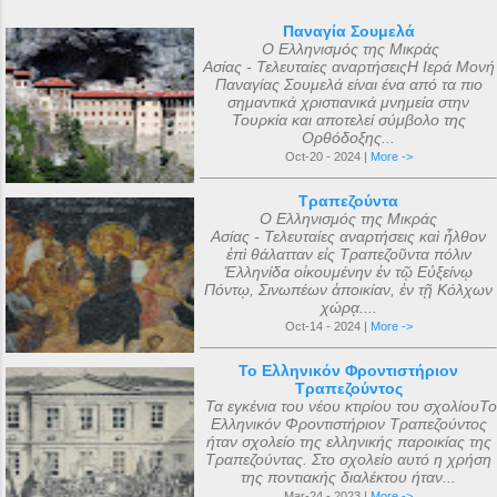
Παναγία Σουμελά
Ο Ελληνισμός της Μικράς
Ασίας - Τελευταίες αναρτήσειςΗ Ιερά Μονή
Παναγίας Σουμελά είναι ένα από τα πιο
σημαντικά χριστιανικά μνημεία στην
Τουρκία και αποτελεί σύμβολο της
Ορθόδοξης...
Oct-20 - 2024 |
More ->
Τραπεζούντα
Ο Ελληνισμός της Μικράς
Ασίας - Τελευταίες αναρτήσεις καὶ ἦλθον
ἐπὶ θάλατταν εἰς Τραπεζοῦντα πόλιν
Ἑλληνίδα οἰκουμένην ἐν τῷ Εὐξείνῳ
Πόντῳ, Σινωπέων ἀποικίαν, ἐν τῇ Κόλχων
χώρᾳ....
Oct-14 - 2024 |
More ->
Το Ελληνικόν Φροντιστήριον
Τραπεζούντος
Τα εγκένια του νέου κτιρίου του σχολίουΤο
Ελληνικόν Φροντιστήριον Τραπεζούντος
ήταν σχολείο της ελληνικής παροικίας της
Τραπεζούντας. Στο σχολείο αυτό η χρήση
της ποντιακής διαλέκτου ήταν...
Mar-24 - 2023 |
More ->