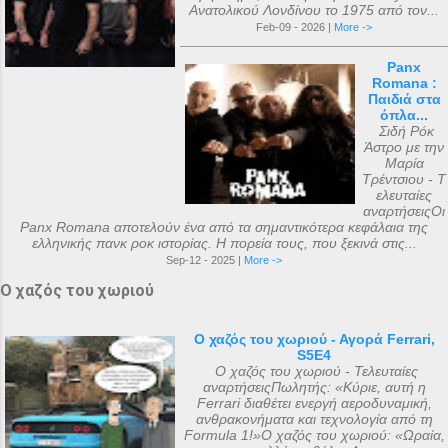
Ανατολικού Λονδίνου το 1975 από τον...
Feb-09 - 2026 |
More ->
Panx
Romana :
Παιδιά στα
όπλα...
Σιδή Ρόκ
Άστρο με την
Μαρία
Τρέντσιου - Τ
ελευταίες
αναρτήσειςΟι
Panx Romana αποτελούν ένα από τα σημαντικότερα κεφάλαια της
ελληνικής πανκ ροκ ιστορίας. Η πορεία τους, που ξεκινά στις...
Sep-12 - 2025 |
More ->
Ο χαζός του χωριού
Ο χαζός του χωριού - Αγορά Ferrari,
S5E4
Ο χαζός του χωριού - Τελευταίες
αναρτήσειςΠωλητής: «Κύριε, αυτή η
Ferrari διαθέτει ενεργή αεροδυναμική,
ανθρακονήματα και τεχνολογία από τη
Formula 1!»Ο χαζός του χωριού: «Ωραία,