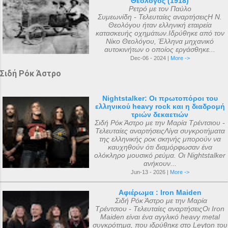
Θεολόγος (1918)
Ρετρό με τον Παύλο
Συμεωνίδη - Τελευταίες αναρτήσειςΗ Ν.
Θεολόγου ήταν ελληνική εταιρεία
κατασκευής οχημάτων.Ιδρύθηκε από τον
Νίκο Θεολόγου, Έλληνα μηχανικό
αυτοκινήτων ο οποίος εργάσθηκε...
Dec-06 - 2024 |
More ->
Σιδή Ρόκ Άστρο
Nightstalker: Οι πρωτοπόροι του
ελληνικού heavy rock και η διαδρομή
τριών δεκαετιών
Σιδή Ρόκ Άστρο με την Μαρία Τρέντσιου -
Τελευταίες αναρτήσειςΛίγα συγκροτήματα
της ελληνικής ροκ σκηνής μπορούν να
καυχηθούν ότι διαμόρφωσαν ένα
ολόκληρο μουσικό ρεύμα. Οι Nightstalker
ανήκουν...
Jun-13 - 2026 |
More ->
Αφιέρωμα : Iron Maiden
Σιδή Ρόκ Άστρο με την Μαρία
Τρέντσιου - Τελευταίες αναρτήσειςΟι Iron
Maiden είναι ένα αγγλικό heavy metal
συγκρότημα, που ιδρύθηκε στο Leyton του