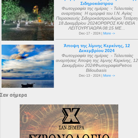
Σιδηροκάστρου
Φωτογραφία της ημέρας - Τελευταίες
αναρτήσεις Η ομορφιά του Ι.Ν. Αγίας
Παρασκευής ΣιδηροκάστρουΑύριο Τετάρτη
18 Δεκεμβρίου 2024ΟΡΘΡΟΣ ΚΑΙ ΘΕΙΑ
ΛΕΙΤΟΥΡΓΙΑΩΡΑ 08:15 ΜΕ...
Dec-17 - 2024 |
More ->
Άποψη της λίμνης Κερκίνης, 12
Δεκεμβρίου 2024
Φωτογραφία της ημέρας - Τελευταίες
αναρτήσεις Άποψη της λίμνης Κερκίνης, 12
Δεκεμβρίου 2024ΦωτογραφίαPetros
Bilioubasis
Dec-13 - 2024 |
More ->
Σαν σήμερα