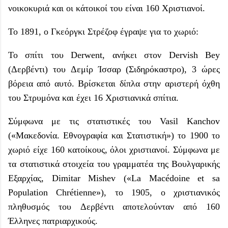
νοικοκυριά και οι κάτοικοί του είναι 160 Χριστιανοί.
Το 1891, ο Γκεόργκι Στρέζοφ έγραψε για το χωριό:
Το σπίτι του Derwent, ανήκει στον Dervish Bey
(
Δερβέντι)
του
Δεμίρ Ίσσαρ (Σιδηρόκαστρο)
, 3 ώρες
βόρεια από αυτό. Βρίσκεται δίπλα στην αριστερή όχθη
του Στρυμόνα και έχει 16 Χριστιανικά σπίτια.
Σύμφωνα με τις στατιστικές του Vasil Kanchov
(«Μακεδονία. Εθνογραφία και Στατιστική») το 1900 το
χωριό είχε 160 κατοίκους, όλοι χριστιανοί. Σύμφωνα με
τα στατιστικά στοιχεία του γραμματέα της Βουλγαρικής
Εξαρχίας, Dimitar Mishev («La Macédoine et sa
Population Chrétienne»), το 1905, ο χριστιανικός
πληθυσμός του
Δερβέντι
αποτελούνταν από 160
Έλληνες πατριαρχικούς.