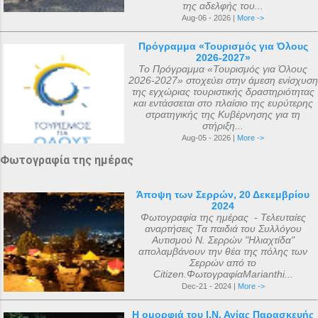
της αδελφής του...
καθοριστεί ακριβώς ακόμα και σήμερα. Ο
Aug-06 - 2026 |
More ->
αριθμός που επικράτησε από
Πρόγραμμα «Τουρισμός για Όλους
μεταγενέστερες πηγές ιστορικών ήταν ο
2026-2027»
αριθμός 318. Ο Ευσέβιος της Καισαρείας
Το Πρόγραμμα «Τουρισμός για Όλους
2026-2027» στοχεύει στην άμεση ενίσχυση
τους αριθμεί 250, ο Αθανάσιος
της εγχώριας τουριστικής δραστηριότητας
Αλεξανδρείας 318, και ο Ευστάθιος Α...
και εντάσσεται στο πλαίσιο της ευρύτερης
στρατηγικής της Κυβέρνησης για τη
στήριξη...
Aug-05 - 2026 |
More ->
Φωτογραφία της ημέρας
Άποψη των Σερρών, 20 Δεκεμβρίου
2024
Φωτογραφία της ημέρας - Τελευταίες
αναρτήσεις Τα παιδιά του Συλλόγου
Αυτισμού Ν. Σερρών "Ηλιαχτίδα"
απολαμβάνουν την θέα της πόλης των
Σερρών από το
Citizen.ΦωτογραφίαMarianthi...
Dec-21 - 2024 |
More ->
Η ομορφιά του Ι.Ν. Αγίας Παρασκευής