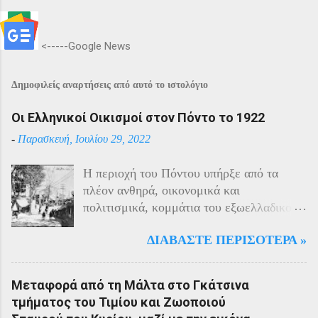
<-----Google News
Δημοφιλείς αναρτήσεις από αυτό το ιστολόγιο
Οι Ελληνικοί Οικισμοί στον Πόντο το 1922
-
Παρασκευή, Ιουλίου 29, 2022
Η περιοχή του Πόντου υπήρξε από τα
πλέον ανθηρά, οικονομικά και
πολιτισμικά, κομμάτια του εξωελλαδικού
Ελληνισμού. Οι Έλληνες αποτελούσαν το
ΔΙΑΒΆΣΤΕ ΠΕΡΙΣΌΤΕΡΑ »
40% του πληθυσμού της περιοχής και μαζί
με τους Αρμένιους πρωταγωνιστούσαν
στην οικονομική ζωή της. Ο πληθυσμός
Μεταφορά από τη Μάλτα στο Γκάτσινα
του Πόντου είχε και αυτός στη διάρκεια
τμήματος του Τιμίου και Ζωοποιού
του πολέμου την ίδια τύχη με τον