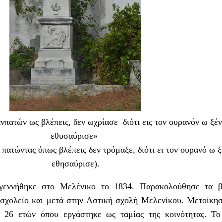
νπατών ως βλέπεις, δεν ωχρίασε διότι εις τον ουρανόν ω ξέ
εθυσαύρισε»
πατώντας όπως βλέπεις δεν τρόμαξε, διότι ει τον ουρανό ω ξ
εθησαύρισε).
γεννήθηκε στο Μελένικο το 1834. Παρακολούθησε τα β
σχολείο και μετά στην Αστική σχολή Μελενίκου. Μετοίκη
α 26 ετών όπου εργάστηκε ως ταμίας της κοινότητας. Τ