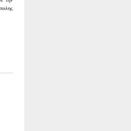
ε την
όπολης