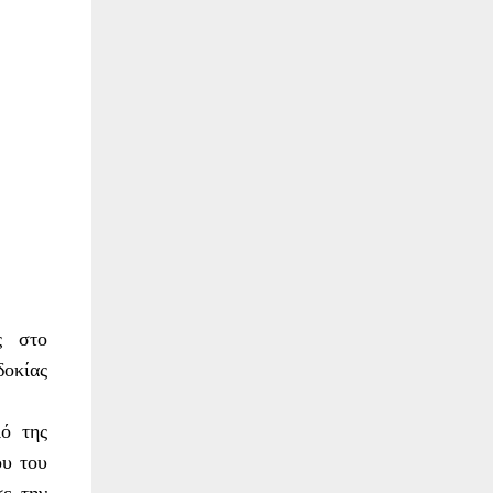
ς στο
δοκίας
ό της
ου του