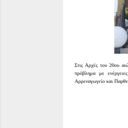
Στις Αρχές του 20ου αι
πρόβλημα με ενέργειε
Αρρεναγωγείο και Παρθε