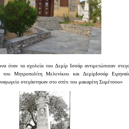
ώνα όταν τα σχολεία του Δεμίρ Ισσάρ αντιμετώπισαν στεγ
ς του Μητροπολίτη Μελενίκου και ΔεμίρΙσσάρ Ειρηναί
ναγωγείο στεγάστηκαν στο σπίτι του μακαρίτη Συμέτσου»