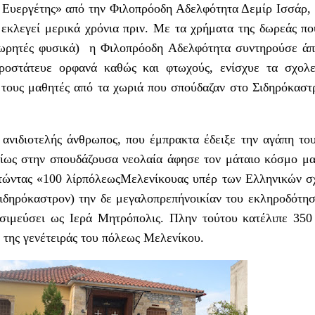
Ευεργέτης» από την Φιλοπρόοδη Αδελφότητα Δεμίρ Ισσάρ,
ε εκλεγεί μερικά χρόνια πριν. Με τα χρήματα της δωρεάς πο
δωρητές φυσικά) η Φιλοπρόοδη Αδελφότητα συντηρούσε ά
προστάτευε ορφανά καθώς και φτωχούς, ενίσχυε τα σχολ
α τους μαθητές από τα χωριά που σπούδαζαν στο Σιδηρόκαστ
ανιδιοτελής άνθρωπος, που έμπρακτα έδειξε την αγάπη το
ίως στην σπουδάζουσα νεολαία άφησε τον μάταιο κόσμο μα
τώντας «100 λίρπόλεωςΜελενίκουας υπέρ των Ελληνικών 
Σιδηρόκαστρον) την δε μεγαλοπρεπήνοικίαν του εκληροδότησ
σιμεύσει ως Ιερά Μητρόπολις. Πλην τούτου κατέλιπε 350
 της γενέτειράς του πόλεως Μελενίκου.