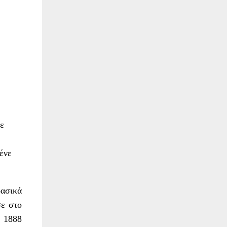
νε
ένε
ασικά
σε στο
ο 1888