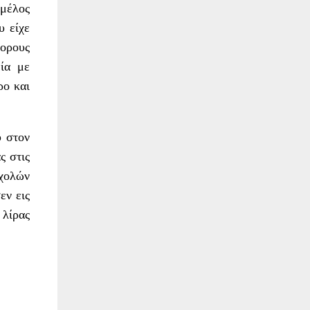
 μέλος
υ είχε
πορους
εία με
ρο και
υ στον
ς στις
σχολών
εν εις
 λίρας