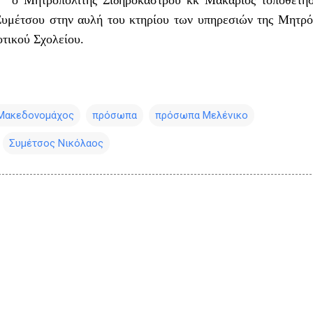
1 ο Μητροπολίτης Σιδηροκάστρου κκ Μακάριος τοποθέτησ
υμέτσου στην αυλή του κτηρίου των υπηρεσιών της Μητρ
ημοτικού Σχολείου.
Μακεδονομάχος
πρόσωπα
πρόσωπα Μελένικο
Συμέτσος Νικόλαος