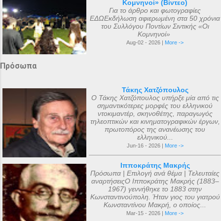
Κομνηνοί» (Βίντεο)
Για το άρθρο και φωτογραφίες
ΕΔΩΕκδήλωση αφιερωμένη στα 50 χρόνια
του Συλλόγου Ποντίων Σιντικής «Οι
Κομνηνοί»
Aug-02 - 2026 |
More ->
Πρόσωπα
Τάκης Χατζόπουλος
Ο Τάκης Χατζόπουλος υπήρξε μία από τις
σημαντικότερες μορφές του ελληνικού
ντοκιμαντέρ, σκηνοθέτης, παραγωγός
τηλεοπτικών και κινηματογραφικών έργων,
πρωτοπόρος της ανανέωσης του
ελληνικού...
Jun-16 - 2026 |
More ->
Ιπποκράτης Μακρής
Πρόσωπα | Επιλογή ανά θέμα | Τελευταίες
αναρτήσειςΟ Ιπποκράτης Μακρής (1883–
1967) γεννήθηκε το 1883 στην
Κωνσταντινούπολη. Ήταν γιος του γιατρού
Κωνσταντίνου Μακρή, ο οποίος...
Mar-15 - 2026 |
More ->