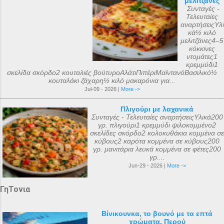
μελιτζάνες
Συνταγές -
Τελευταίες
αναρτήσειςΥλι
κά½ κιλό
μελιτζάνες4–5
κόκκινες
ντομάτες1
κρεμμύδι1
σκελίδα σκόρδο2 κουταλιές βούτυροΑλάτιΠιπέριΜαϊντανόΒασιλικό½
κουταλάκι ζάχαρη½ κιλό μακαρόνια για...
Jul-09 - 2026 |
More ->
Πλιγούρι με λαχανικά
Συνταγές - Τελευταίες αναρτήσειςΥλικά200
γρ. πλιγούρι1 κρεμμύδι ψιλοκομμένο2
σκελίδες σκόρδο2 κολοκυθάκια κομμένα σε
κύβους2 καρότα κομμένα σε κύβους200
γρ. μανιτάρια λευκά κομμένα σε φέτες200
γρ....
Jun-29 - 2026 |
More ->
ΓηΤονια
Βίνικουνκα, το βουνό με τα επτά
χρώματα, Περού