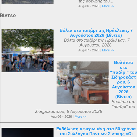
της αδελφής του...
Aug-06 - 2026 |
More ->
Βίντεο
Βόλτα στο παζάρι της Ηράκλειας, 7
Αυγούστου 2026 (Βίντεο)
Βόλτα στο παζάρι της Ηράκλειας, 7
Αυγούστου 2026
Aug-07 - 2026 |
More ->
Βολτίτσα
στο
"παζάρι" του
Σιδηροκάστ
ρου, 6
Αυγούστου
2026
(Βίντεο)
Βολτίτσα στο
"παζάρι" του
Σιδηροκάστρου, 6 Αυγούστου 2026
Aug-06 - 2026 |
More ->
Εκδήλωση αφιερωμένη στα 50 χρόνια
του Συλλόγου Ποντίων Σιντικής «Οι