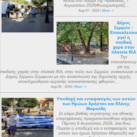
Βόλτα στο παζάρι της Ηράκλειας, 7
Αυγούστου 2026Φωτορεπορτάζ...
Aug-07 - 2026 |
More ->
Δήμος
Σερρών :
Επαναλειτου
ργεί η
παιδική
χαρά στην
πλατεία ΙΚΑ
Την
επαναλειτουρ
γία της
παιδικής χαράς στην πλατεία ΙΚΑ, στην πόλη των Σερρών, ανακοίνωσε ο
Δήμος Σερρών.Σύμφωνα με την ανακοίνωση της δημοτικής αρχής,
ολοκληρώθηκαν εργασίες αποκατάστασης φθορών,...
Aug-06 - 2026 |
More ->
Υποδοχή και ενταφιασμός των οστών
των Ηρώων Χρήστου και Ελένης
Μαρούδη
Σε κλίμα βαθιάς συγκίνησης και εθνικής
υπερηφάνειας πραγματοποιήθηκε σήμερα,
Πέμπτη 6 Αυγούστου 2026, στα Άνω
Πορόια η υποδοχή και ο ενταφιασμός των
οστών του ήρωα Χρήστου Μαρούδη και