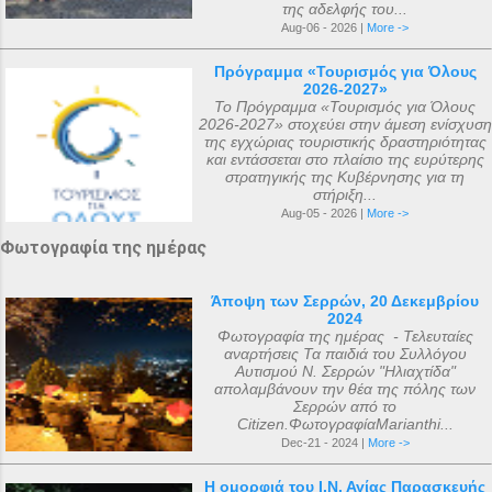
της αδελφής του...
καθοριστεί ακριβώς ακόμα και σήμερα. Ο
Aug-06 - 2026 |
More ->
αριθμός που επικράτησε από
Πρόγραμμα «Τουρισμός για Όλους
μεταγενέστερες πηγές ιστορικών ήταν ο
2026-2027»
αριθμός 318. Ο Ευσέβιος της Καισαρείας
Το Πρόγραμμα «Τουρισμός για Όλους
2026-2027» στοχεύει στην άμεση ενίσχυση
τους αριθμεί 250, ο Αθανάσιος
της εγχώριας τουριστικής δραστηριότητας
Αλεξανδρείας 318, και ο Ευστάθιος Α...
και εντάσσεται στο πλαίσιο της ευρύτερης
στρατηγικής της Κυβέρνησης για τη
στήριξη...
Aug-05 - 2026 |
More ->
Φωτογραφία της ημέρας
Άποψη των Σερρών, 20 Δεκεμβρίου
2024
Φωτογραφία της ημέρας - Τελευταίες
αναρτήσεις Τα παιδιά του Συλλόγου
Αυτισμού Ν. Σερρών "Ηλιαχτίδα"
απολαμβάνουν την θέα της πόλης των
Σερρών από το
Citizen.ΦωτογραφίαMarianthi...
Dec-21 - 2024 |
More ->
Η ομορφιά του Ι.Ν. Αγίας Παρασκευής