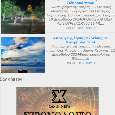
Σιδηροκάστρου
Φωτογραφία της ημέρας - Τελευταίες
αναρτήσεις Η ομορφιά του Ι.Ν. Αγίας
Παρασκευής ΣιδηροκάστρουΑύριο Τετάρτη
18 Δεκεμβρίου 2024ΟΡΘΡΟΣ ΚΑΙ ΘΕΙΑ
ΛΕΙΤΟΥΡΓΙΑΩΡΑ 08:15 ΜΕ...
Dec-17 - 2024 |
More ->
Άποψη της λίμνης Κερκίνης, 12
Δεκεμβρίου 2024
Φωτογραφία της ημέρας - Τελευταίες
αναρτήσεις Άποψη της λίμνης Κερκίνης, 12
Δεκεμβρίου 2024ΦωτογραφίαPetros
Bilioubasis
Dec-13 - 2024 |
More ->
Σαν σήμερα