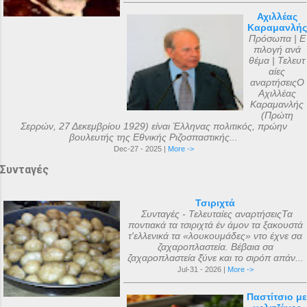
Αχιλλέας
Καραμανλής
Πρόσωπα | Ε
πιλογή ανά
θέμα | Τελευτ
αίες
αναρτήσειςΟ
Αχιλλέας
Καραμανλής
(Πρώτη
Σερρών, 27 Δεκεμβρίου 1929) είναι Έλληνας πολιτικός, πρώην
βουλευτής της Εθνικής Ριζοσπαστικής...
Dec-27 - 2025 |
More ->
Συνταγές
Τσιριχτά
Συνταγές - Τελευταίες αναρτήσειςΤα
ποντιακά τα τσιριχτά έν άμον τα ξακουστά
τ'ελλενικά τα «λουκουμάδες» ντο έχνε σα
ζαχαροπλαστεία. Βέβαια σα
ζαχαροπλαστεία ξ̌ύνε και το σιρόπ απάν...
Jul-31 - 2026 |
More ->
Παστίτσιο με