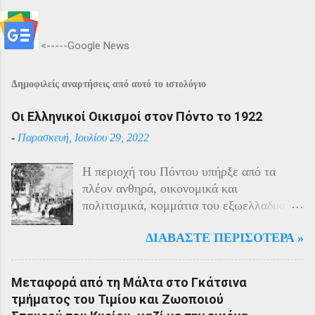
<-----Google News
Δημοφιλείς αναρτήσεις από αυτό το ιστολόγιο
Οι Ελληνικοί Οικισμοί στον Πόντο το 1922
-
Παρασκευή, Ιουλίου 29, 2022
Η περιοχή του Πόντου υπήρξε από τα
πλέον ανθηρά, οικονομικά και
πολιτισμικά, κομμάτια του εξωελλαδικού
Ελληνισμού. Οι Έλληνες αποτελούσαν το
ΔΙΑΒΆΣΤΕ ΠΕΡΙΣΌΤΕΡΑ »
40% του πληθυσμού της περιοχής και μαζί
με τους Αρμένιους πρωταγωνιστούσαν
στην οικονομική ζωή της. Ο πληθυσμός
Μεταφορά από τη Μάλτα στο Γκάτσινα
του Πόντου είχε και αυτός στη διάρκεια
τμήματος του Τιμίου και Ζωοποιού
του πολέμου την ίδια τύχη με τον