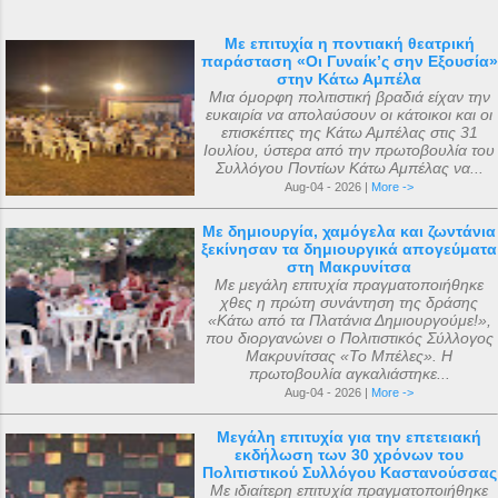
Με επιτυχία η ποντιακή θεατρική
παράσταση «Οι Γυναίκ’ς σην Εξουσία»
στην Κάτω Αμπέλα
Μια όμορφη πολιτιστική βραδιά είχαν την
ευκαιρία να απολαύσουν οι κάτοικοι και οι
επισκέπτες της Κάτω Αμπέλας στις 31
Ιουλίου, ύστερα από την πρωτοβουλία του
Συλλόγου Ποντίων Κάτω Αμπέλας να...
Aug-04 - 2026 |
More ->
Με δημιουργία, χαμόγελα και ζωντάνια
ξεκίνησαν τα δημιουργικά απογεύματα
στη Μακρυνίτσα
Με μεγάλη επιτυχία πραγματοποιήθηκε
χθες η πρώτη συνάντηση της δράσης
«Κάτω από τα Πλατάνια Δημιουργούμε!»,
που διοργανώνει ο Πολιτιστικός Σύλλογος
Μακρυνίτσας «Το Μπέλες». Η
πρωτοβουλία αγκαλιάστηκε...
Aug-04 - 2026 |
More ->
Μεγάλη επιτυχία για την επετειακή
εκδήλωση των 30 χρόνων του
Πολιτιστικού Συλλόγου Καστανούσσας
Με ιδιαίτερη επιτυχία πραγματοποιήθηκε