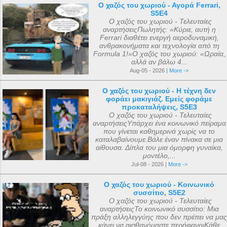
Ο χαζός του χωριού - Αγορά Ferrari,
S5E4
Ο χαζός του χωριού - Τελευταίες
αναρτήσειςΠωλητής: «Κύριε, αυτή η
Ferrari διαθέτει ενεργή αεροδυναμική,
ανθρακονήματα και τεχνολογία από τη
Formula 1!»Ο χαζός του χωριού: «Ωραία,
αλλά αν βάλω 4...
Aug-05 - 2026 |
More ->
Ο χαζός του χωριού - Η τέχνη δεν
φοράει μακιγιάζ. Εμείς φοράμε
προκαταλήψεις, S5E3
Ο χαζός του χωριού - Τελευταίες
αναρτήσειςΥπάρχει ένα κοινωνικό πείραμα
που γίνεται καθημερινά χωρίς να το
καταλαβαίνουμε.Βάλε έναν πίνακα σε μια
αίθουσα. Δίπλα του μια όμορφη γυναίκα,
μοντέλο,...
Jul-08 - 2026 |
More ->
Ο χαζός του χωριού - Κοινωνικό
συσσίτιο, S5E2
Ο χαζός του χωριού - Τελευταίες
αναρτήσειςΤο κοινωνικό συσσίτιο: Μια
πράξη αλληλεγγύης που δεν πρέπει να μας
κάνει να αισθανόμαστε περήφανοιΚάθε