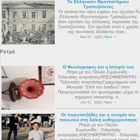
Το Ελληνικόν Φροντιστήριον
Τραπεζούντος
Τα εγκένια του νέου κτιρίου του σχολίουΤο
Ελληνικόν Φροντιστήριον Τραπεζούντος
ήταν σχολείο της ελληνικής παροικίας της
Τραπεζούντας. Στο σχολείο αυτό η χρήση
της ποντιακής διαλέκτου ήταν...
Mar-24 - 2023 |
More ->
Ρετρό
Ο Φωνόγραφος και η Ιστορία του
Ρετρό με τον Παύλο Συμεωνίδη -
Τελευταίες αναρτήσειςΧΘΕΣΗΜΕΡΑΥΡΙΟ -
Τελευταίες αναρτήσειςΓραμμόφωνο στο
Μουσείο "Σπίτι του παιδιού" στον
ΠρομαχώναΑπό τον φωνόγραφο μέχρι το
σημερινό streaming, η...
Jun-21 - 2026 |
More ->
Οι παγωτατζήδες και η ιστορία του
παγωτού στη λαϊκή καθημερινότητα
Ρετρό με τον Παύλο
Συμεωνίδη - Τελευταίες
αναρτήσειςΧΘΕΣΗΜΕΡΑΥΡΙΟ - Τελευταίες
αναρτήσειςΜετά από σχολική εορτή στο