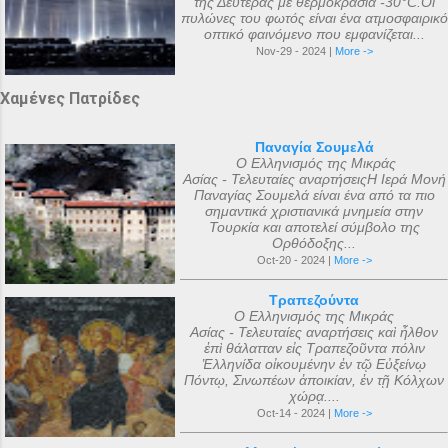
της Δευτέρας με θερμοκρασία -30°C.Οι
πυλώνες του φωτός είναι ένα ατμοσφαιρικό
οπτικό φαινόμενο που εμφανίζεται...
Nov-29 - 2024 |
More ->
Χαμένες Πατρίδες
Παναγία Σουμελά
Ο Ελληνισμός της Μικράς
Ασίας - Τελευταίες αναρτήσειςΗ Ιερά Μονή
Παναγίας Σουμελά είναι ένα από τα πιο
σημαντικά χριστιανικά μνημεία στην
Τουρκία και αποτελεί σύμβολο της
Ορθόδοξης...
Oct-20 - 2024 |
More ->
Τραπεζούντα
Ο Ελληνισμός της Μικράς
Ασίας - Τελευταίες αναρτήσεις καὶ ἦλθον
ἐπὶ θάλατταν εἰς Τραπεζοῦντα πόλιν
Ἑλληνίδα οἰκουμένην ἐν τῷ Εὐξείνῳ
Πόντῳ, Σινωπέων ἀποικίαν, ἐν τῇ Κόλχων
χώρᾳ....
Oct-14 - 2024 |
More ->