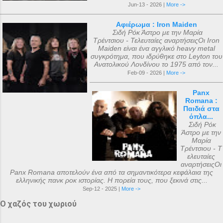
Jun-13 - 2026 |
More ->
Αφιέρωμα : Iron Maiden
Σιδή Ρόκ Άστρο με την Μαρία
Τρέντσιου - Τελευταίες αναρτήσειςΟι Iron
Maiden είναι ένα αγγλικό heavy metal
συγκρότημα, που ιδρύθηκε στο Leyton του
Ανατολικού Λονδίνου το 1975 από τον...
Feb-09 - 2026 |
More ->
Panx
Romana :
Παιδιά στα
όπλα...
Σιδή Ρόκ
Άστρο με την
Μαρία
Τρέντσιου - Τ
ελευταίες
αναρτήσειςΟι
Panx Romana αποτελούν ένα από τα σημαντικότερα κεφάλαια της
ελληνικής πανκ ροκ ιστορίας. Η πορεία τους, που ξεκινά στις...
Sep-12 - 2025 |
More ->
Ο χαζός του χωριού