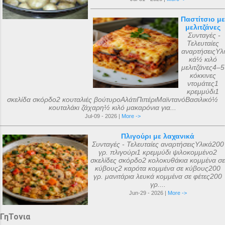
Παστίτσιο με
μελιτζάνες
Συνταγές -
Τελευταίες
αναρτήσειςΥλι
κά½ κιλό
μελιτζάνες4–5
κόκκινες
ντομάτες1
κρεμμύδι1
σκελίδα σκόρδο2 κουταλιές βούτυροΑλάτιΠιπέριΜαϊντανόΒασιλικό½
κουταλάκι ζάχαρη½ κιλό μακαρόνια για...
Jul-09 - 2026 |
More ->
Πλιγούρι με λαχανικά
Συνταγές - Τελευταίες αναρτήσειςΥλικά200
γρ. πλιγούρι1 κρεμμύδι ψιλοκομμένο2
σκελίδες σκόρδο2 κολοκυθάκια κομμένα σε
κύβους2 καρότα κομμένα σε κύβους200
γρ. μανιτάρια λευκά κομμένα σε φέτες200
γρ....
Jun-29 - 2026 |
More ->
ΓηΤονια