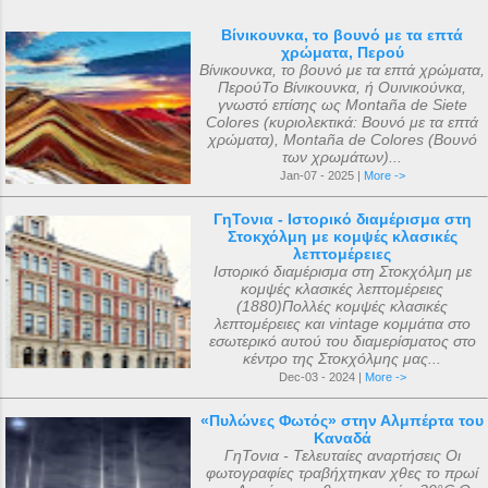
Βίνικουνκα, το βουνό με τα επτά
χρώματα, Περού
Βίνικουνκα, το βουνό με τα επτά χρώματα,
ΠερούΤο Βίνικουνκα, ή Ουινικούνκα,
γνωστό επίσης ως Montaña de Siete
Colores (κυριολεκτικά: Βουνό με τα επτά
χρώματα), Montaña de Colores (Βουνό
των χρωμάτων)...
Jan-07 - 2025 |
More ->
ΓηΤονια - Ιστορικό διαμέρισμα στη
Στοκχόλμη με κομψές κλασικές
λεπτομέρειες
Ιστορικό διαμέρισμα στη Στοκχόλμη με
κομψές κλασικές λεπτομέρειες
(1880)Πολλές κομψές κλασικές
λεπτομέρειες και vintage κομμάτια στο
εσωτερικό αυτού του διαμερίσματος στο
κέντρο της Στοκχόλμης μας...
Dec-03 - 2024 |
More ->
«Πυλώνες Φωτός» στην Αλμπέρτα του
Καναδά
ΓηΤονια - Τελευταίες αναρτήσεις Οι
φωτογραφίες τραβήχτηκαν χθες το πρωί