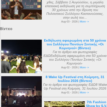
χθες, Σάββατο 1 Αυγούστου, η μεγάλη
επετειακή εκδήλωση για τη συμπλήρωση
30 χρόνων από την ίδρυση του
Πολιτιστικού Συλλόγου Καστανούσσας,
στην αυλή του...
Aug-03 - 2026 |
More ->
Βίντεο
Εκδήλωση αφιερωμένη στα 50 χρόνια
του Συλλόγου Ποντίων Σιντικής «Οι
Κομνηνοί» (Βίντεο)
Για το άρθρο και φωτογραφίες
ΕΔΩΕκδήλωση αφιερωμένη στα 50 χρόνια
του Συλλόγου Ποντίων Σιντικής «Οι
Κομνηνοί»
Aug-02 - 2026 |
More ->
8 Wake Up Festival στη Κοίμηση, 31
Ιουλίου 2026 (Βίντεο)
Για το άρθρο και φωτογραφίες ΕΔΩ8 Wake
Up Festival στη Κοίμηση, 31 Ιουλίου 2026
Aug-01 - 2026 |
More ->
7th Fashion
Show by S.V.