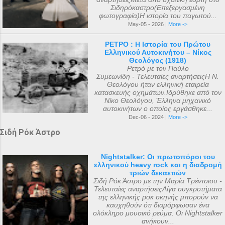
Σιδηρόκαστρο(Επεξεργασμένη
φωτογραφία)Η ιστορία του παγωτού...
May-05 - 2026 |
More ->
ΡΕΤΡΟ : Η Ιστορία του Πρώτου
Ελληνικού Αυτοκινήτου – Νίκος
Θεολόγος (1918)
Ρετρό με τον Παύλο
Συμεωνίδη - Τελευταίες αναρτήσειςΗ Ν.
Θεολόγου ήταν ελληνική εταιρεία
κατασκευής οχημάτων.Ιδρύθηκε από τον
Νίκο Θεολόγου, Έλληνα μηχανικό
αυτοκινήτων ο οποίος εργάσθηκε...
Dec-06 - 2024 |
More ->
Σιδή Ρόκ Άστρο
Nightstalker: Οι πρωτοπόροι του
ελληνικού heavy rock και η διαδρομή
τριών δεκαετιών
Σιδή Ρόκ Άστρο με την Μαρία Τρέντσιου -
Τελευταίες αναρτήσειςΛίγα συγκροτήματα
της ελληνικής ροκ σκηνής μπορούν να
καυχηθούν ότι διαμόρφωσαν ένα
ολόκληρο μουσικό ρεύμα. Οι Nightstalker
ανήκουν...