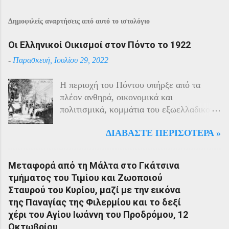
Δημοφιλείς αναρτήσεις από αυτό το ιστολόγιο
Οι Ελληνικοί Οικισμοί στον Πόντο το 1922
-
Παρασκευή, Ιουλίου 29, 2022
Η περιοχή του Πόντου υπήρξε από τα
πλέον ανθηρά, οικονομικά και
πολιτισμικά, κομμάτια του εξωελλαδικού
Ελληνισμού. Οι Έλληνες αποτελούσαν το
ΔΙΑΒΆΣΤΕ ΠΕΡΙΣΌΤΕΡΑ »
40% του πληθυσμού της περιοχής και μαζί
με τους Αρμένιους πρωταγωνιστούσαν
στην οικονομική ζωή της. Ο πληθυσμός
Μεταφορά από τη Μάλτα στο Γκάτσινα
του Πόντου είχε και αυτός στη διάρκεια
τμήματος του Τιμίου και Ζωοποιού
του πολέμου την ίδια τύχη με τον
Σταυρού του Κυρίου, μαζί με την εικόνα
υπόλοιπο μικρασιατικό πληθυσμό. Με την
της Παναγίας της Φιλερμίου και το δεξί
είσοδο της Τουρκίας στον πόλεμο
χέρι του Αγίου Ιωάννη του Προδρόμου, 12
πραγματοποιήθηκαν εκκενώσεις οικισμών,
Οκτωβρίου