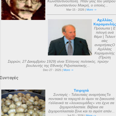
Κωνσταντινούπολη. Ήταν γιος του γιατρού
Κωνσταντίνου Μακρή, ο οποίος...
Mar-15 - 2026 |
More ->
Αχιλλέας
Καραμανλής
Πρόσωπα | Ε
πιλογή ανά
θέμα | Τελευτ
αίες
αναρτήσειςΟ
Αχιλλέας
Καραμανλής
(Πρώτη
Σερρών, 27 Δεκεμβρίου 1929) είναι Έλληνας πολιτικός, πρώην
βουλευτής της Εθνικής Ριζοσπαστικής...
Dec-27 - 2025 |
More ->
Συνταγές
Τσιριχτά
Συνταγές - Τελευταίες αναρτήσειςΤα
ποντιακά τα τσιριχτά έν άμον τα ξακουστά
τ'ελλενικά τα «λουκουμάδες» ντο έχνε σα
ζαχαροπλαστεία. Βέβαια σα
ζαχαροπλαστεία ξ̌ύνε και το σιρόπ απάν...
Jul-31 - 2026 |
More ->