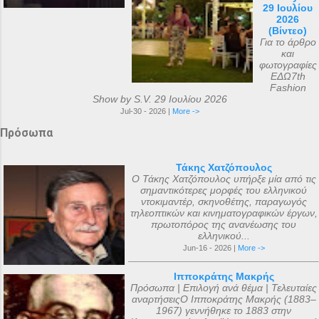
29 Ιουλίου
2026
(Βίντεο)
Για το άρθρο
και
φωτογραφίες
ΕΔΩ7th
Fashion
Show by S.V. 29 Ιουλίου 2026
Jul-30 - 2026 |
More ->
Πρόσωπα
Τάκης Χατζόπουλος
Ο Τάκης Χατζόπουλος υπήρξε μία από τις
σημαντικότερες μορφές του ελληνικού
ντοκιμαντέρ, σκηνοθέτης, παραγωγός
τηλεοπτικών και κινηματογραφικών έργων,
πρωτοπόρος της ανανέωσης του
ελληνικού...
Jun-16 - 2026 |
More ->
Ιπποκράτης Μακρής
Πρόσωπα | Επιλογή ανά θέμα | Τελευταίες
αναρτήσειςΟ Ιπποκράτης Μακρής (1883–
1967) γεννήθηκε το 1883 στην