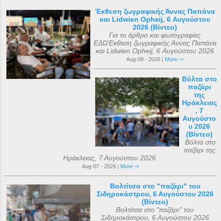
Έκθεση ζωγραφικής Άννας Παπάνα
και Lidwien Opheij, 6 Αυγούστου
2026 (Βίντεο)
Για το άρθρο και φωτογραφίες
ΕΔΩΈκθεση ζωγραφικής Άννας Παπάνα
και Lidwien Opheij, 6 Αυγούστου 2026
Aug-08 - 2026 |
More ->
Βόλτα στο
παζάρι
της
Ηράκλειας
, 7
Αυγούστο
υ 2026
(Βίντεο)
Βόλτα στο
παζάρι της
Ηράκλειας, 7 Αυγούστου 2026
Aug-07 - 2026 |
More ->
Βολτίτσα στο "παζάρι" του
Σιδηροκάστρου, 6 Αυγούστου 2026
(Βίντεο)
Βολτίτσα στο "παζάρι" του
Σιδηροκάστρου, 6 Αυγούστου 2026