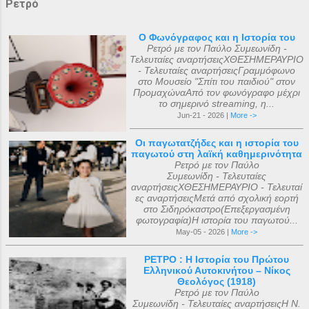
Ρετρό
Ο Φωνόγραφος και η Ιστορία του
Ρετρό με τον Παύλο Συμεωνίδη -
Τελευταίες αναρτήσειςΧΘΕΣΗΜΕΡΑΥΡΙΟ
- Τελευταίες αναρτήσειςΓραμμόφωνο
στο Μουσείο "Σπίτι του παιδιού" στον
ΠρομαχώναΑπό τον φωνόγραφο μέχρι
το σημερινό streaming, η...
Jun-21 - 2026 |
More ->
Οι παγωτατζήδες και η ιστορία του
παγωτού στη λαϊκή καθημερινότητα
Ρετρό με τον Παύλο
Συμεωνίδη - Τελευταίες
αναρτήσειςΧΘΕΣΗΜΕΡΑΥΡΙΟ - Τελευταί
ες αναρτήσειςΜετά από σχολική εορτή
στο Σιδηρόκαστρο(Επεξεργασμένη
φωτογραφία)Η ιστορία του παγωτού...
May-05 - 2026 |
More ->
ΡΕΤΡΟ : Η Ιστορία του Πρώτου
Ελληνικού Αυτοκινήτου – Νίκος
Θεολόγος (1918)
Ρετρό με τον Παύλο
Συμεωνίδη - Τελευταίες αναρτήσειςΗ Ν.