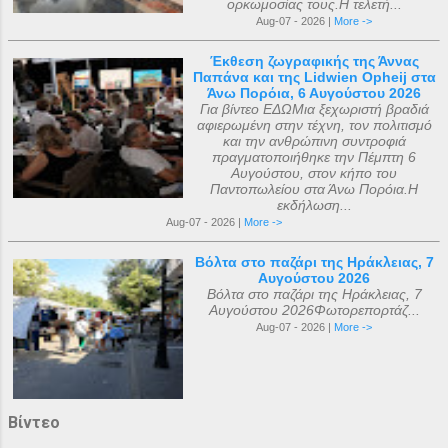
ορκωμοσίας τους.Η τελετή...
Aug-07 - 2026 |
More ->
Έκθεση ζωγραφικής της Άννας
Παπάνα και της Lidwien Opheij στα
Άνω Πορόια, 6 Αυγούστου 2026
Για βίντεο ΕΔΩΜια ξεχωριστή βραδιά
αφιερωμένη στην τέχνη, τον πολιτισμό
και την ανθρώπινη συντροφιά
πραγματοποιήθηκε την Πέμπτη 6
Αυγούστου, στον κήπο του
Παντοπωλείου στα Άνω Πορόια.Η
εκδήλωση...
Aug-07 - 2026 |
More ->
Βόλτα στο παζάρι της Ηράκλειας, 7
Αυγούστου 2026
Βόλτα στο παζάρι της Ηράκλειας, 7
Αυγούστου 2026Φωτορεπορτάζ...
Aug-07 - 2026 |
More ->
Βίντεο