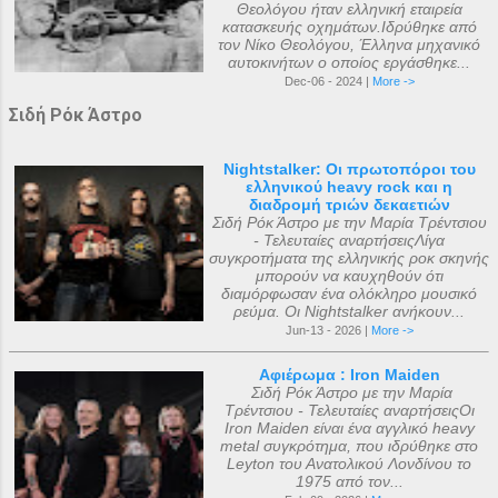
Θεολόγου ήταν ελληνική εταιρεία
κατασκευής οχημάτων.Ιδρύθηκε από
τον Νίκο Θεολόγου, Έλληνα μηχανικό
αυτοκινήτων ο οποίος εργάσθηκε...
Dec-06 - 2024 |
More ->
Σιδή Ρόκ Άστρο
Nightstalker: Οι πρωτοπόροι του
ελληνικού heavy rock και η
διαδρομή τριών δεκαετιών
Σιδή Ρόκ Άστρο με την Μαρία Τρέντσιου
- Τελευταίες αναρτήσειςΛίγα
συγκροτήματα της ελληνικής ροκ σκηνής
μπορούν να καυχηθούν ότι
διαμόρφωσαν ένα ολόκληρο μουσικό
ρεύμα. Οι Nightstalker ανήκουν...
Jun-13 - 2026 |
More ->
Αφιέρωμα : Iron Maiden
Σιδή Ρόκ Άστρο με την Μαρία
Τρέντσιου - Τελευταίες αναρτήσειςΟι
Iron Maiden είναι ένα αγγλικό heavy
metal συγκρότημα, που ιδρύθηκε στο
Leyton του Ανατολικού Λονδίνου το
1975 από τον...