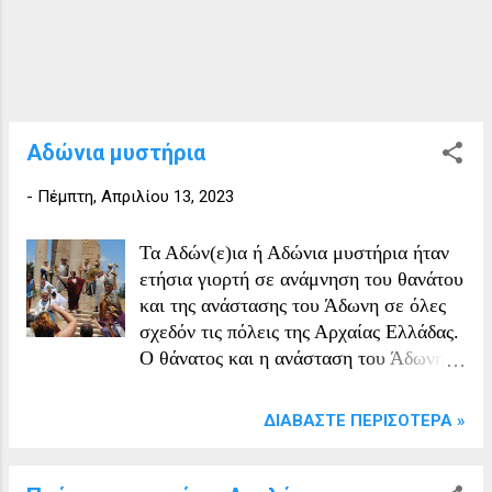
αυθεντικούς χώρους και ο Τζεφιρέλι
εξασφάλισε ένα επιτελείο διάσημων
ηθοποιών και κομπάρσων. Παραγωγή
Τα γυρίσματα της σειράς ξεκίνησαν τον
Σεπτέμβριο του 1975 και
ολοκληρώθηκαν τον Μάιο του 1976 και
Αδώνια μυστήρια
έγιναν στο Μαρόκο και την Τυνησία. Οι
σκηνές των συναγωγών τραβήχτηκαν
-
Πέμπτη, Απριλίου 13, 2023
στο νησί Djerba, ενώ οι σκηνές της
Ιερουσαλήμ τραβήχτηκαν στην πόλη της
Τα Αδών(ε)ια ή Αδώνια μυστήρια ήταν
Τυνησίας Μοναστήρι (το όνομα της
ετήσια γιορτή σε ανάμνηση του θανάτου
πόλης παραμένει Ελληνικό μέχρι και
και της ανάστασης του Άδωνη σε όλες
σήμερα). Λόγω των κάκιστων Αγγλικών
σχεδόν τις πόλεις της Αρχαίας Ελλάδας.
κάποιων κομπάρσων ...
Ο θάνατος και η ανάσταση του Άδωνη
είχε σχέση με τον ετήσιο κύκλο της
βλάστησης και της καρποφορίας. Η
ΔΙΑΒΆΣΤΕ ΠΕΡΙΣΌΤΕΡΑ »
διάρκειά τους ποίκιλλε: αλλού
κρατούσαν δυο, τρεις ή και εφτά
ημέρες, ενώ δεν εορτάζονταν παντού