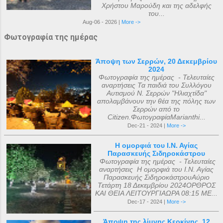
Χρήστου Μαρούδη και της αδελφής
του...
Aug-06 - 2026 |
More ->
Φωτογραφία της ημέρας
Άποψη των Σερρών, 20 Δεκεμβρίου
2024
Φωτογραφία της ημέρας - Τελευταίες
αναρτήσεις Τα παιδιά του Συλλόγου
Αυτισμού Ν. Σερρών "Ηλιαχτίδα"
απολαμβάνουν την θέα της πόλης των
Σερρών από το
Citizen.ΦωτογραφίαMarianthi...
Dec-21 - 2024 |
More ->
Η ομορφιά του Ι.Ν. Αγίας
Παρασκευής Σιδηροκάστρου
Φωτογραφία της ημέρας - Τελευταίες
αναρτήσεις Η ομορφιά του Ι.Ν. Αγίας
Παρασκευής ΣιδηροκάστρουΑύριο
Τετάρτη 18 Δεκεμβρίου 2024ΟΡΘΡΟΣ
ΚΑΙ ΘΕΙΑ ΛΕΙΤΟΥΡΓΙΑΩΡΑ 08:15 ΜΕ...
Dec-17 - 2024 |
More ->
Άποψη της λίμνης Κερκίνης, 12