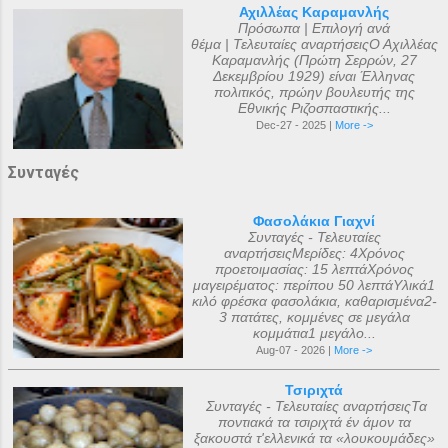
Αχιλλέας Καραμανλής
Πρόσωπα | Επιλογή ανά
θέμα | Τελευταίες αναρτήσειςΟ Αχιλλέας
Καραμανλής (Πρώτη Σερρών, 27
Δεκεμβρίου 1929) είναι Έλληνας
πολιτικός, πρώην βουλευτής της
Εθνικής Ριζοσπαστικής...
Dec-27 - 2025 |
More ->
Συνταγές
Φασολάκια Γιαχνί
Συνταγές - Τελευταίες
αναρτήσειςΜερίδες: 4Χρόνος
προετοιμασίας: 15 λεπτάΧρόνος
μαγειρέματος: περίπου 50 λεπτάΥλικά1
κιλό φρέσκα φασολάκια, καθαρισμένα2-
3 πατάτες, κομμένες σε μεγάλα
κομμάτια1 μεγάλο...
Aug-07 - 2026 |
More ->
Τσιριχτά
Συνταγές - Τελευταίες αναρτήσειςΤα
ποντιακά τα τσιριχτά έν άμον τα
ξακουστά τ'ελλενικά τα «λουκουμάδες»