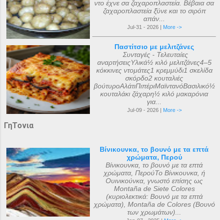
ντο έχνε σα ζαχαροπλαστεία. Βέβαια σα
ζαχαροπλαστεία ξ̌ύνε και το σιρόπ
απάν...
Jul-31 - 2026 |
More ->
Παστίτσιο με μελιτζάνες
Συνταγές - Τελευταίες
αναρτήσειςΥλικά½ κιλό μελιτζάνες4–5
κόκκινες ντομάτες1 κρεμμύδι1 σκελίδα
σκόρδο2 κουταλιές
βούτυροΑλάτιΠιπέριΜαϊντανόΒασιλικό½
κουταλάκι ζάχαρη½ κιλό μακαρόνια
για...
Jul-09 - 2026 |
More ->
ΓηΤονια
Βίνικουνκα, το βουνό με τα επτά
χρώματα, Περού
Βίνικουνκα, το βουνό με τα επτά
χρώματα, ΠερούΤο Βίνικουνκα, ή
Ουινικούνκα, γνωστό επίσης ως
Montaña de Siete Colores
(κυριολεκτικά: Βουνό με τα επτά
χρώματα), Montaña de Colores (Βουνό
των χρωμάτων)...