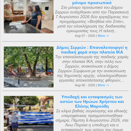
μόνιμο προσωπικό
Στο μόνιμο προσωπικό του Δήμου
Σερρών εντάχθηκαν από την Παρασκευή
7 Αυγούστου 2026 δύο εργαζόμενες του
προγράμματος «Βοήθεια στο Σπίτι»,
μετά την ολοκλήρωση της διαδικασίας
ορκωμοσίας τους.Η τελετή...
Aug-07 - 2026 |
More ->
Δήμος Σερρών : Επαναλειτουργεί η
παιδική χαρά στην πλατεία ΙΚΑ
Την επαναλειτουργία της παιδικής χαράς
στην πλατεία ΙΚΑ, στην πόλη των
Σερρών, ανακοίνωσε ο Δήμος
Σερρών.Σύμφωνα με την ανακοίνωση
της δημοτικής αρχής, ολοκληρώθηκαν
εργασίες αποκατάστασης φθορών,...
Aug-06 - 2026 |
More ->
Υποδοχή και ενταφιασμός των
οστών των Ηρώων Χρήστου και
Ελένης Μαρούδη
Σε κλίμα βαθιάς συγκίνησης και εθνικής
υπερηφάνειας πραγματοποιήθηκε
σήμερα, Πέμπτη 6 Αυγούστου 2026, στα
Άνω Πορόια η υποδοχή και ο
ενταφιασμός των οστών του ήρωα