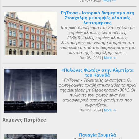
Jan-07 - 2025 |
More ->
ΓηΤονια - Ιστορικό διαμέρισμα στη
Στοκχόλμη με κομψές κλασικές
λεπτομέρειες
Ιστορικό διαμέρισμα στη Στοκχόλμη με
κομψές κλασικές λεπτομέρειες
(1880)Πολλές κομψές κλασικές
λεπτομέρειες και vintage κομμάτια στο
εσωτερικό αυτού του διαμερίσματος στο
κέντρο της Στοκχόλμης μας...
Dec-03 - 2024 |
More ->
«Πυλώνες Φωτός» στην Αλμπέρτα
του Καναδά
ΓηΤονια - Τελευταίες αναρτήσεις Οι
φωτογραφίες τραβήχτηκαν χθες το πρωί
της Δευτέρας με θερμοκρασία -30°C.Οι
πυλώνες του φωτός είναι ένα
ατμοσφαιρικό οπτικό φαινόμενο που
εμφανίζεται...
Nov-29 - 2024 |
More ->
Χαμένες Πατρίδες
Παναγία Σουμελά