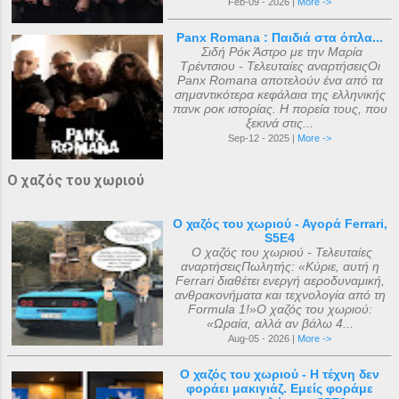
Feb-09 - 2026 |
More ->
Panx Romana : Παιδιά στα όπλα...
Σιδή Ρόκ Άστρο με την Μαρία
Τρέντσιου - Τελευταίες αναρτήσειςΟι
Panx Romana αποτελούν ένα από τα
σημαντικότερα κεφάλαια της ελληνικής
πανκ ροκ ιστορίας. Η πορεία τους, που
ξεκινά στις...
Sep-12 - 2025 |
More ->
Ο χαζός του χωριού
Ο χαζός του χωριού - Αγορά Ferrari,
S5E4
Ο χαζός του χωριού - Τελευταίες
αναρτήσειςΠωλητής: «Κύριε, αυτή η
Ferrari διαθέτει ενεργή αεροδυναμική,
ανθρακονήματα και τεχνολογία από τη
Formula 1!»Ο χαζός του χωριού:
«Ωραία, αλλά αν βάλω 4...
Aug-05 - 2026 |
More ->
Ο χαζός του χωριού - Η τέχνη δεν
φοράει μακιγιάζ. Εμείς φοράμε