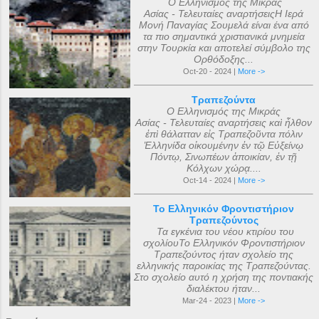
Ο Ελληνισμός της Μικράς
Ασίας - Τελευταίες αναρτήσειςΗ Ιερά
Μονή Παναγίας Σουμελά είναι ένα από
τα πιο σημαντικά χριστιανικά μνημεία
στην Τουρκία και αποτελεί σύμβολο της
Ορθόδοξης...
Oct-20 - 2024 |
More ->
Τραπεζούντα
Ο Ελληνισμός της Μικράς
Ασίας - Τελευταίες αναρτήσεις καὶ ἦλθον
ἐπὶ θάλατταν εἰς Τραπεζοῦντα πόλιν
Ἑλληνίδα οἰκουμένην ἐν τῷ Εὐξείνῳ
Πόντῳ, Σινωπέων ἀποικίαν, ἐν τῇ
Κόλχων χώρᾳ....
Oct-14 - 2024 |
More ->
Το Ελληνικόν Φροντιστήριον
Τραπεζούντος
Τα εγκένια του νέου κτιρίου του
σχολίουΤο Ελληνικόν Φροντιστήριον
Τραπεζούντος ήταν σχολείο της
ελληνικής παροικίας της Τραπεζούντας.
Στο σχολείο αυτό η χρήση της ποντιακής
διαλέκτου ήταν...
Mar-24 - 2023 |
More ->