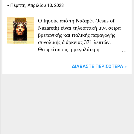
-
Πέμπτη, Απριλίου 13, 2023
Ο Ιησούς από τη Ναζαρέτ (Jesus of
Nazareth) είναι τηλεοπτική μίνι σειρά
βρετανικής και ιταλικής παραγωγής
συνολικής διάρκειας 371 λεπτών.
Θεωρείται ως η μεγαλύτερη
θρησκευτική παραγωγή στην ιστορία
της μικρής και της μεγάλης οθόνης, που
ΔΙΑΒΆΣΤΕ ΠΕΡΙΣΌΤΕΡΑ »
αναφέρεται στη Γέννηση, τη Ζωή, τα
Πάθη και την Ανάσταση του Ιησού
Χριστού. Ο Ιταλός σκηνοθέτης Φράνκο
Τζεφιρέλι απέδωσε με ευλάβεια τα
Πάθη του Ιησού, αναπαριστώντας τα
γεγονότα με πίστη στις Γραφές και
απόλυτο σεβασμό στην ιερότητα του
θέματος. Τα γυρίσματα κράτησαν
σχεδόν έναν χρόνο, έγιναν σε