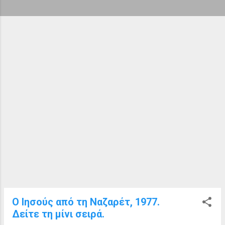
ή
σ
ε
ι
ς
Ο Ιησούς από τη Ναζαρέτ, 1977.
Δείτε τη μίνι σειρά.