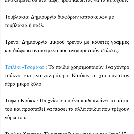
Τουβλάκια: Δημιουργία διαφόρων κατασκευών με
τουβλάκια ή παζλ.
Τρένο: Δημιουργία μικρού τρένου με κάθετες γραμμές
και διάφορα αντικείμενα που αναπαριστούν στάσεις.
Τσιλίκι -Τσομάκα
: Τα παιδιά χρησιμοποιούν ένα χοντρό
τσάκνο, και ένα χοντρότερο. Κατόπιν το χτυπούν στον
αέρα μικρό ξύλο.
Τυφλό Κούκλι: Παιχνίδι όπου ένα παιδί κλείνει τα μάτια
του και προσπαθεί να πιάσει τα άλλα παιδιά που τρέχουν
γύρω του.
Τυφλός Χοντρός: Ένα παιχνίδι κρυφτού με τον "τυφλό"