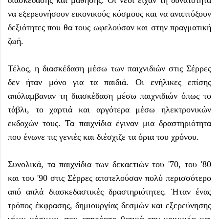
να εξερευνήσουν εικονικούς κόσμους και να αναπτύξουν
δεξιότητες που θα τους ωφελούσαν και στην πραγματική
ζωή.
Τέλος, η διασκέδαση μέσω των παιχνιδιών στις Σέρρες
δεν ήταν μόνο για τα παιδιά. Οι ενήλικες επίσης
απόλαμβαναν τη διασκέδαση μέσω παιχνιδιών όπως το
τάβλι, το χαρτιά και αργότερα μέσω ηλεκτρονικών
εκδοχών τους. Τα παιχνίδια έγιναν μια δραστηριότητα
που ένωνε τις γενιές και διέσχιζε τα όρια του χρόνου.
Συνολικά, τα παιχνίδια των δεκαετιών του '70, του '80
και του '90 στις Σέρρες αποτελούσαν πολύ περισσότερο
από απλά διασκεδαστικές δραστηριότητες. Ήταν ένας
τρόπος έκφρασης, δημιουργίας δεσμών και εξερεύνησης
νέων κόσμων, που επηρέασε θετικά την κοινωνία και