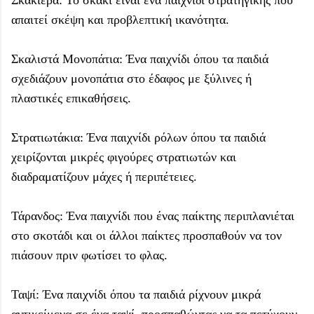
απαιτεί σκέψη και προβλεπτική ικανότητα.
Σκαλιστά Μονοπάτια: Ένα παιχνίδι όπου τα παιδιά
σχεδιάζουν μονοπάτια στο έδαφος με ξύλινες ή
πλαστικές επικαθήσεις.
Στρατιωτάκια: Ένα παιχνίδι ρόλων όπου τα παιδιά
χειρίζονται μικρές φιγούρες στρατιωτών και
διαδραματίζουν μάχες ή περιπέτειες.
Τάρανδος: Ένα παιχνίδι που ένας παίκτης περιπλανιέται
στο σκοτάδι και οι άλλοι παίκτες προσπαθούν να τον
πιάσουν πριν φωτίσει το φλας.
Ταψί: Ένα παιχνίδι όπου τα παιδιά ρίχνουν μικρά
αντικείμενα σε ένα ταψί, προσπαθώντας να τα πετύχουν.