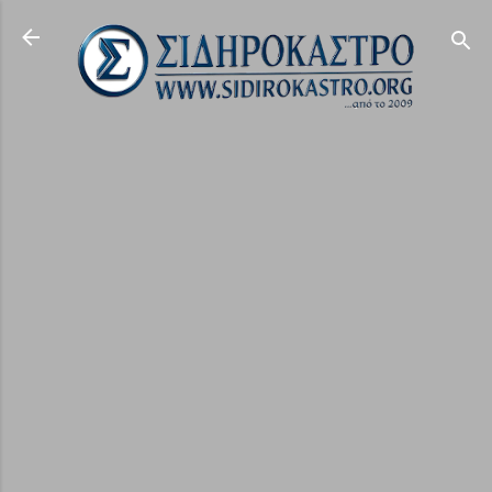
Μετάβαση στο κύριο περιεχόμενο