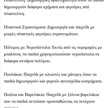
δημιουργούν διάφορα σχήματα και φιγούρες από
πλαστελίνη.
Πλαστικά Στρατεύματα: Δημιουργία και παιχνίδι με
μικρές πλαστικές φιγούρες στρατευμάτων.
Πόλεμος με Νεροπίστολα: Εκτός από τις νερομαχίες με
μπαλόνια, τα παιδιά χρησιμοποιούσαν νεροπίστολα σε
διάφορα σενάρια πολέμου.
Πουλάκια: Παιχνίδι με κλωστές και χάντρες όπου τα
παιδιά δημιουργούν και φορούν αυτοσχέδια κοσμήματα.
Πούλια και Βαρελάκια: Παιχνίδι με ξύλινα βαρελάκια
που τα παιδιά πετούσαν προσπαθώντας να πετύχουν
στόχους.