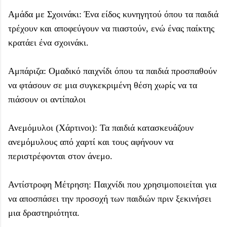
Αμάδα με Σχοινάκι: Ένα είδος κυνηγητού όπου τα παιδιά
τρέχουν και αποφεύγουν να πιαστούν, ενώ ένας παίκτης
κρατάει ένα σχοινάκι.
Αμπάριζα: Ομαδικό παιχνίδι όπου τα παιδιά προσπαθούν
να φτάσουν σε μια συγκεκριμένη θέση χωρίς να τα
πιάσουν οι αντίπαλοι
Ανεμόμυλοι (Χάρτινοι): Τα παιδιά κατασκευάζουν
ανεμόμυλους από χαρτί και τους αφήνουν να
περιστρέφονται στον άνεμο.
Αντίστροφη Μέτρηση: Παιχνίδι που χρησιμοποιείται για
να αποσπάσει την προσοχή των παιδιών πριν ξεκινήσει
μια δραστηριότητα.