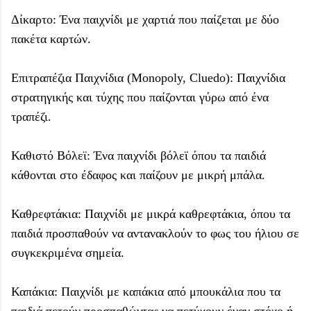
Δίκαρτο: Ένα παιχνίδι με χαρτιά που παίζεται με δύο
πακέτα καρτών.
Επιτραπέζια Παιχνίδια (Monopoly, Cluedo): Παιχνίδια
στρατηγικής και τύχης που παίζονται γύρω από ένα
τραπέζι.
Καθιστό Βόλεϊ: Ένα παιχνίδι βόλεϊ όπου τα παιδιά
κάθονται στο έδαφος και παίζουν με μικρή μπάλα.
Καθρεφτάκια: Παιχνίδι με μικρά καθρεφτάκια, όπου τα
παιδιά προσπαθούν να αντανακλούν το φως του ήλιου σε
συγκεκριμένα σημεία.
Καπάκια: Παιχνίδι με καπάκια από μπουκάλια που τα
παιδιά πετούν προσπαθώντας να πετύχουν έναν στόχο ή