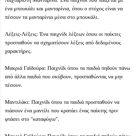
ένα μπουκάλι και μανταρίνια, όπου ο στόχος είναι να
πέσουν τα μανταρίνια μέσα στο μπουκάλι.
Λέξεις-Λέξεις: Ένα παιχνίδι λέξεων όπου οι παίκτες
προσπαθούν να σχηματίσουν λέξεις από δεδομένους
χαρακτήρες.
Μακριά Γαϊδούρα: Παιχνίδι όπου τα παιδιά πηδούν πάνω
από άλλα παιδιά που σκύβουν, προσπαθώντας να μην
πέσουν.
Μαντιλάκι: Παιχνίδι όπου τα παιδιά προσπαθούν να
πιάσουν ένα μαντίλι που κρατάει ένας παίκτης πριν
φτάσει στο "καταφύγιο".
Μακριά Γαϊδούρα: Παιχνίδι όπου τα παιδιά πηδούν πάνω