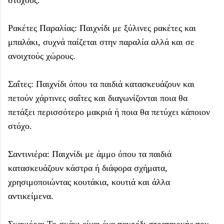
Ρακέτες Παραλίας: Παιχνίδι με ξύλινες ρακέτες και
μπαλάκι, συχνά παίζεται στην παραλία αλλά και σε
ανοιχτούς χώρους.
Σαΐτες: Παιχνίδι όπου τα παιδιά κατασκευάζουν και
πετούν χάρτινες σαΐτες και διαγωνίζονται ποια θα
πετάξει περισσότερο μακριά ή ποια θα πετύχει κάποιον
στόχο.
Σαντινιέρα: Παιχνίδι με άμμο όπου τα παιδιά
κατασκευάζουν κάστρα ή διάφορα σχήματα,
χρησιμοποιώντας κουτάκια, κουτιά και άλλα
αντικείμενα.
Σκακιέρα: Το σκάκι είναι ένα παιχνίδι στρατηγικής που