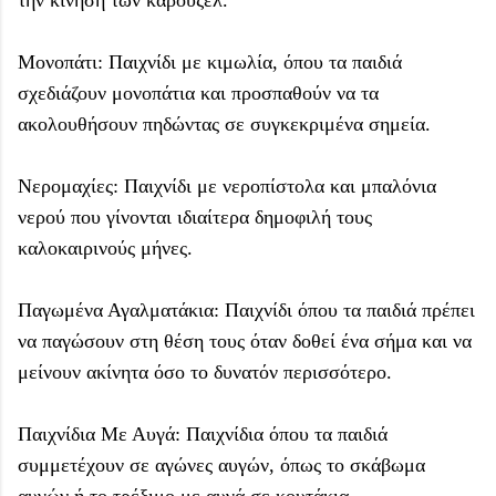
Μονοπάτι: Παιχνίδι με κιμωλία, όπου τα παιδιά
σχεδιάζουν μονοπάτια και προσπαθούν να τα
ακολουθήσουν πηδώντας σε συγκεκριμένα σημεία.
Νερομαχίες: Παιχνίδι με νεροπίστολα και μπαλόνια
νερού που γίνονται ιδιαίτερα δημοφιλή τους
καλοκαιρινούς μήνες.
Παγωμένα Αγαλματάκια: Παιχνίδι όπου τα παιδιά πρέπει
να παγώσουν στη θέση τους όταν δοθεί ένα σήμα και να
μείνουν ακίνητα όσο το δυνατόν περισσότερο.
Παιχνίδια Με Αυγά: Παιχνίδια όπου τα παιδιά
συμμετέχουν σε αγώνες αυγών, όπως το σκάβωμα
αυγών ή το τρέξιμο με αυγά σε κουτάκια.