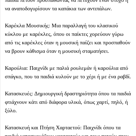
να αναποδογυρίσουν τα καπάκια των αντιπάλων.
Καρέκλα Μουσικής: Μια παραλλαγή του κλασικού
κύκλου με καρέκλες, όπου οι παίκτες χορεύουν γύρω
από τις καρέκλες όταν η μουσική παίζει και προσπαθούν
να βρουν κάθισμα όταν η μουσική σταματήσει.
Καρούλια: Παιχνίδι με παλιά ρουλεμάν ή καρούλια από
σπάγκο, που τα παιδιά κυλούν με το χέρι ή με ένα ραβδί.
Κατασκευές: Δημιουργική δραστηριότητα όπου τα παιδιά
φτιάχνουν κάτι από διάφορα υλικά, όπως χαρτί, πηλό, ή
ξύλο.
Κατασκευή και Πτήση Χαρταετού: Παιχνίδι όπου τα
παιδιά κατασκευάζουν χαρταετούς και τους πετούν στον