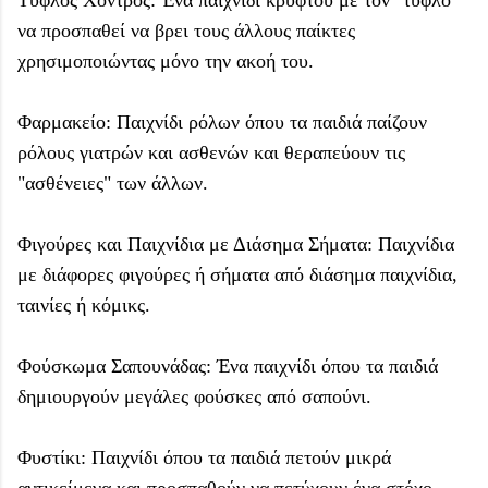
να προσπαθεί να βρει τους άλλους παίκτες
χρησιμοποιώντας μόνο την ακοή του.
Φαρμακείο: Παιχνίδι ρόλων όπου τα παιδιά παίζουν
ρόλους γιατρών και ασθενών και θεραπεύουν τις
"ασθένειες" των άλλων.
Φιγούρες και Παιχνίδια με Διάσημα Σήματα: Παιχνίδια
με διάφορες φιγούρες ή σήματα από διάσημα παιχνίδια,
ταινίες ή κόμικς.
Φούσκωμα Σαπουνάδας: Ένα παιχνίδι όπου τα παιδιά
δημιουργούν μεγάλες φούσκες από σαπούνι.
Φυστίκι: Παιχνίδι όπου τα παιδιά πετούν μικρά
αντικείμενα και προσπαθούν να πετύχουν ένα στόχο.