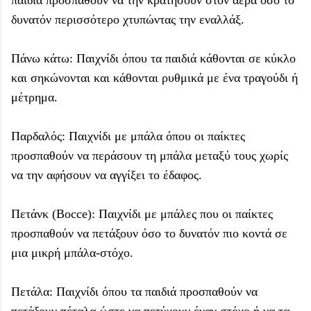
δυνατόν περισσότερο χτυπώντας την εναλλάξ.
Πάνω κάτω: Παιχνίδι όπου τα παιδιά κάθονται σε κύκλο
και σηκώνονται και κάθονται ρυθμικά με ένα τραγούδι ή
μέτρημα.
Παρδαλός: Παιχνίδι με μπάλα όπου οι παίκτες
προσπαθούν να περάσουν τη μπάλα μεταξύ τους χωρίς
να την αφήσουν να αγγίξει το έδαφος.
Πετάνκ (Bocce): Παιχνίδι με μπάλες που οι παίκτες
προσπαθούν να πετάξουν όσο το δυνατόν πιο κοντά σε
μια μικρή μπάλα-στόχο.
Πετάλα: Παιχνίδι όπου τα παιδιά προσπαθούν να
πετάξουν πέταλα ώστε να πετύχουν έναν στόχο ή να τα