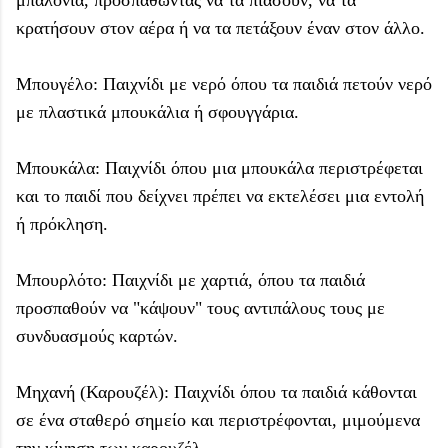
κρατήσουν στον αέρα ή να τα πετάξουν έναν στον άλλο.
Μπουγέλο: Παιχνίδι με νερό όπου τα παιδιά πετούν νερό
με πλαστικά μπουκάλια ή σφουγγάρια.
Μπουκάλα: Παιχνίδι όπου μια μπουκάλα περιστρέφεται
και το παιδί που δείχνει πρέπει να εκτελέσει μια εντολή
ή πρόκληση.
Μπουρλότο: Παιχνίδι με χαρτιά, όπου τα παιδιά
προσπαθούν να "κάψουν" τους αντιπάλους τους με
συνδυασμούς καρτών.
Μηχανή (Καρουζέλ): Παιχνίδι όπου τα παιδιά κάθονται
σε ένα σταθερό σημείο και περιστρέφονται, μιμούμενα
την κίνηση των καρουζέλ.