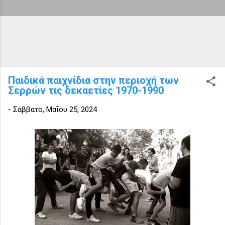
Παιδικά παιχνίδια στην περιοχή των
Σερρών τις δεκαετίες 1970-1990
-
Σάββατο, Μαΐου 25, 2024