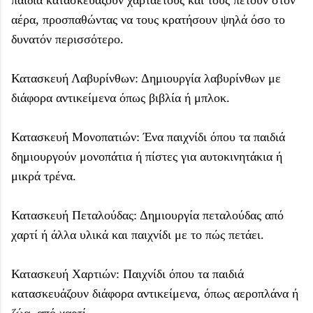
αέρα, προσπαθώντας να τους κρατήσουν ψηλά όσο το
δυνατόν περισσότερο.
Κατασκευή Λαβυρίνθων: Δημιουργία λαβυρίνθων με
διάφορα αντικείμενα όπως βιβλία ή μπλοκ.
Κατασκευή Μονοπατιών: Ένα παιχνίδι όπου τα παιδιά
δημιουργούν μονοπάτια ή πίστες για αυτοκινητάκια ή
μικρά τρένα.
Κατασκευή Πεταλούδας: Δημιουργία πεταλούδας από
χαρτί ή άλλα υλικά και παιχνίδι με το πώς πετάει.
Κατασκευή Χαρτιών: Παιχνίδι όπου τα παιδιά
κατασκευάζουν διάφορα αντικείμενα, όπως αεροπλάνα ή
ζώα, από χαρτί.