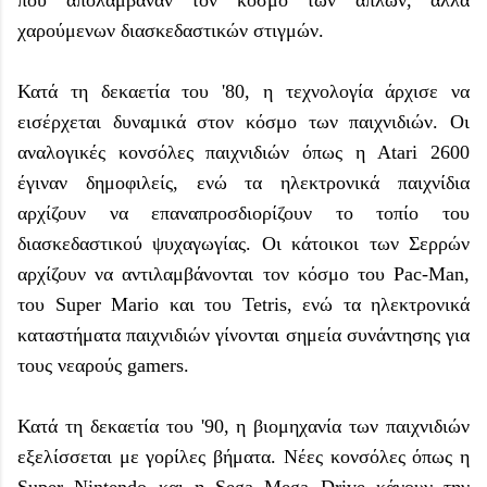
χαρούμενων διασκεδαστικών στιγμών.
Κατά τη δεκαετία του '80, η τεχνολογία άρχισε να
εισέρχεται δυναμικά στον κόσμο των παιχνιδιών. Οι
αναλογικές κονσόλες παιχνιδιών όπως η Atari 2600
έγιναν δημοφιλείς, ενώ τα ηλεκτρονικά παιχνίδια
αρχίζουν να επαναπροσδιορίζουν το τοπίο του
διασκεδαστικού ψυχαγωγίας. Οι κάτοικοι των Σερρών
αρχίζουν να αντιλαμβάνονται τον κόσμο του Pac-Man,
του Super Mario και του Tetris, ενώ τα ηλεκτρονικά
καταστήματα παιχνιδιών γίνονται σημεία συνάντησης για
τους νεαρούς gamers.
Κατά τη δεκαετία του '90, η βιομηχανία των παιχνιδιών
εξελίσσεται με γορίλες βήματα. Νέες κονσόλες όπως η
Super Nintendo και η Sega Mega Drive κάνουν την