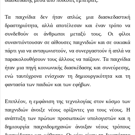
Τα παιχνίδια δεν ήταν απλώς μια διασκεδαστική
δραστηριότητα, αλλά αποτέλεσαν και έναν τρόπο να
συνδεθούν οι άνθρωποι μεταξύ τους. Οι φίλοι
συναντιόντουσαν σε αίθουσες παιχνιδιών και σε οικιακά
πάρτι για να ανταγωνιστούν, να συνεργαστούν ή απλά να
παρακολουθήσουν τους άλλους να παίζουν. Τα παιχνίδια
ήταν μια πηγή κοινωνικής διασκέδασης και συνεύρεσης,
ενώ ταυτόχρονα ενίσχυαν τη δημιουργικότητα και τη
φαντασία των παιδιών και των εφήβων.
Επιπλέον, η εμφάνιση της τεχνολογίας στον κόσμο των
παιχνιδιών άνοιξε νέους ορίζοντες για τους νέους. Η
ανάπτυξη των πρώτων προσωπικών υπολογιστών και η
δημιουργία παιχνιδομηχανών άνοιξαν νέους τρόπους
διασκέδασης και μάθησης. Οι νέοι είχαν τη δυνατότητα