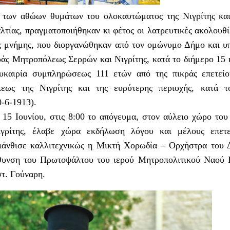
των αθώων θυμάτων του ολοκαυτώματος της Νιγρίτης και
αλτίας, πραγματοποιήθηκαν κι φέτος οι λατρευτικές ακολουθί
ις μνήμης, που διοργανώθηκαν από τον ομώνυμο Δήμο και υ
εράς Μητροπόλεως Σερρών και Νιγρίτης, κατά το διήμερο 15 
ευκαιρία συμπληρώσεως 111 ετών από της πικράς επετεί
εως της Νιγρίτης και της ευρύτερης περιοχής, κατά τ
-6-1913).
 15 Ιουνίου, στις 8:00 το απόγευμα, στον αύλειο χώρο του
γρίτης, έλαβε χώρα εκδήλωση λόγου και μέλους επετε
διάνθισε καλλιτεχνικώς η Μικτή Χορωδία – Ορχήστρα του
ύθυνση του Πρωτοψάλτου του ιερού Μητροπολιτικού Ναού
τ. Γούναρη.