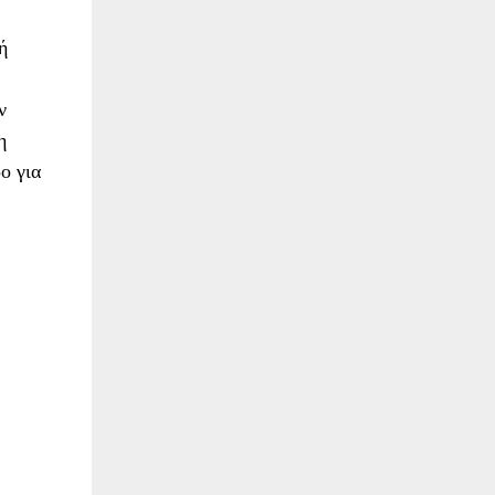
ή
ν
η
ο για