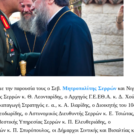
ε την παρουσία τους ο Σεβ.
Μητροπολίτης Σερρών
και Νιγ
ς Σερρών κ. Θ. Λεονταρίδης, ο Αρχηγός Γ.Ε.ΕΘ.Α. κ. Δ. Χού
καταγωγή Στρατηγός ε. α., κ. Α. Ιλαρίδης, ο Διοικητής του 1
οδωρίδης, ο Αστυνομικός Διευθυντής Σερρών κ. Ε. Τσιώτας,
εστικής Υπηρεσίας Σερρών κ. Π. Ελευθεριάδης, ο
ν κ. Π. Σπυρόπουλος, οι Δήμαρχοι Σιντικής και Βισαλτίας κ.