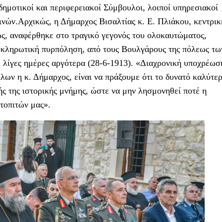
δημοτικοί και περιφερειακοί Σύμβουλοι, λοιποί υπηρεσιακοί
τινών.Αρχικώς, η Δήμαρχος Βισαλτίας κ. Ε. Πλιάκου, κεντρικ
ς, αναφέρθηκε στο τραγικό γεγονός του ολοκαυτώματος,
οκληρωτική πυρπόληση, από τους Βουλγάρους της πόλεως τω
λίγες ημέρες αργότερα (28-6-1913). «Διαχρονική υποχρέωσ
λων η κ. Δήμαρχος, είναι να πράξουμε ότι το δυνατό καλύτερ
ής της ιστορικής μνήμης, ώστε να μην λησμονηθεί ποτέ η
τοπιτών μας».