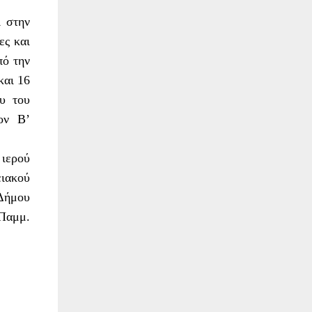
 στην
ες και
πό την
και 16
ου του
ον Β’
 ιερού
ιακού
 Δήμου
 Παμμ.