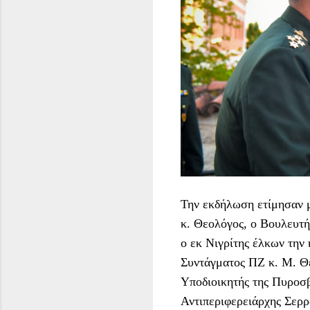
Την εκδήλωση ετίμησαν μ
κ. Θεολόγος, ο Βουλευτή
ο εκ Νιγρίτης έλκων την 
Συντάγματος ΠΖ κ. Μ. Θε
Υποδιοικητής της Πυροσβ
Αντιπεριφερειάρχης Σερρώ