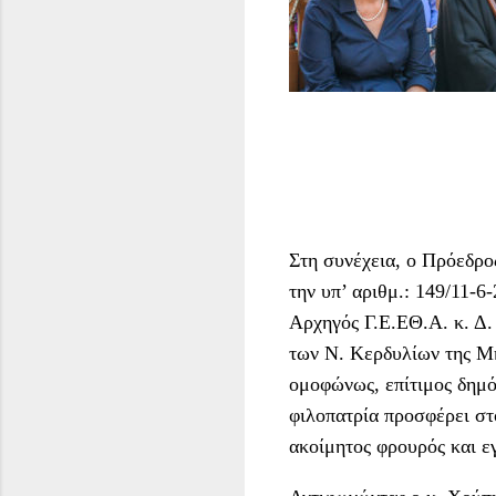
Στη συνέχεια, ο Πρόεδρο
την υπ’ αριθμ.: 149/11-6
Αρχηγός Γ.Ε.ΕΘ.Α. κ. Δ.
των Ν. Κερδυλίων της Μη
ομοφώνως, επίτιμος δημό
φιλοπατρία προσφέρει στο
ακοίμητος φρουρός και ε