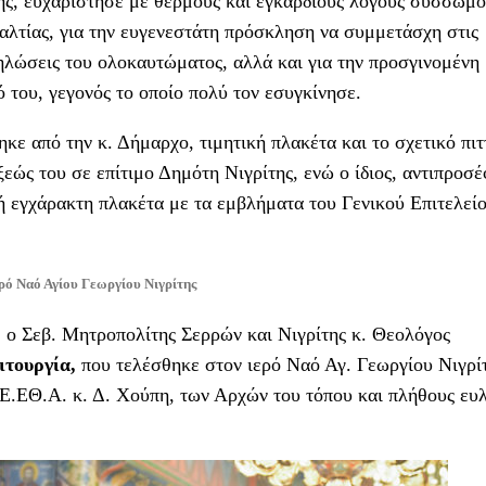
ς, ευχαρίστησε με θερμούς και εγκαρδίους λόγους σύσσωμο
λτίας, για την ευγενεστάτη πρόσκληση να συμμετάσχη στις
δηλώσεις του ολοκαυτώματος, αλλά και για την προσγινομένη
 του, γεγονός το οποίο πολύ τον εσυγκίνησε.
ηκε από την κ. Δήμαρχο, τιμητική πλακέτα και το σχετικό πιτ
ώς του σε επίτιμο Δημότη Νιγρίτης, ενώ ο ίδιος, αντιπροσ
κή εγχάρακτη πλακέτα με τα εμβλήματα του Γενικού Επιτελεί
ρό Ναό Αγίου Γεωργίου Νιγρίτης
, ο Σεβ. Μητροπολίτης Σερρών και Νιγρίτης κ. Θεολόγος
ιτουργία,
που τελέσθηκε στον ιερό Ναό Αγ. Γεωργίου Νιγρίτ
.Ε.ΕΘ.Α. κ. Δ. Χούπη, των Αρχών του τόπου και πλήθους ευ