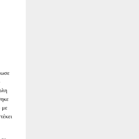
νωσε
ο
ολη
θηκε
 με
στέκει