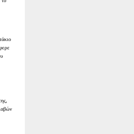
 το
τάκιο
έφερε
ου
ης,
λαβών