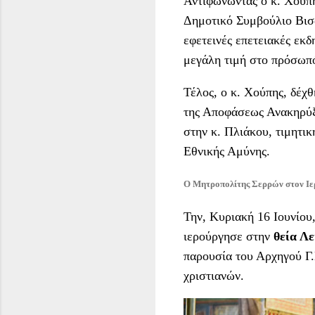
Αντιφωνώντας ο κ. Χούπη
Δημοτικό Συμβούλιο Βισα
εφετεινές επετειακές εκ
μεγάλη τιμή στο πρόσωπό
Τέλος, ο κ. Χούπης, δέχθ
της Αποφάσεως Ανακηρύξε
στην κ. Πλιάκου, τιμητι
Εθνικής Αμύνης.
Ο Μητροπολίτης Σερρών στον Ιε
Την, Κυριακή 16 Ιουνίου
ιερούργησε στην
θεία Λε
παρουσία του Αρχηγού Γ
χριστιανών.