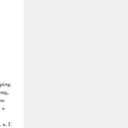
ρίτης
πης,
0ου
 ο
 κ. Γ.