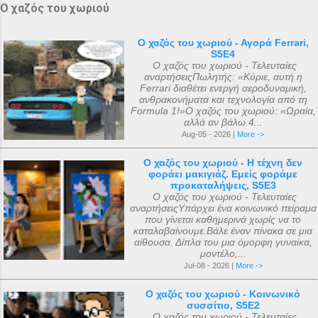
Ο χαζός του χωριού
Ο χαζός του χωριού - Αγορά Ferrari,
S5E4
Ο χαζός του χωριού - Τελευταίες
αναρτήσειςΠωλητής: «Κύριε, αυτή η
Ferrari διαθέτει ενεργή αεροδυναμική,
ανθρακονήματα και τεχνολογία από τη
Formula 1!»Ο χαζός του χωριού: «Ωραία,
αλλά αν βάλω 4...
Aug-05 - 2026 |
More ->
Ο χαζός του χωριού - Η τέχνη δεν
φοράει μακιγιάζ. Εμείς φοράμε
προκαταλήψεις, S5E3
Ο χαζός του χωριού - Τελευταίες
αναρτήσειςΥπάρχει ένα κοινωνικό πείραμα
που γίνεται καθημερινά χωρίς να το
καταλαβαίνουμε.Βάλε έναν πίνακα σε μια
αίθουσα. Δίπλα του μια όμορφη γυναίκα,
μοντέλο,...
Jul-08 - 2026 |
More ->
Ο χαζός του χωριού - Κοινωνικό
συσσίτιο, S5E2
Ο χαζός του χωριού - Τελευταίες