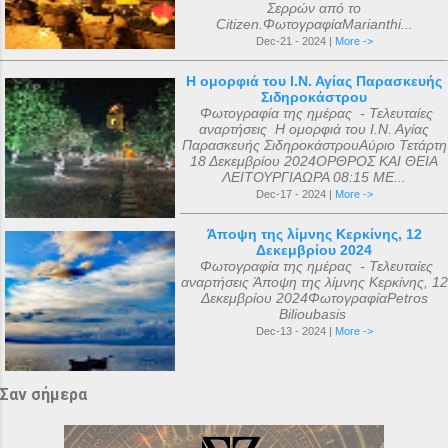
Σερρών από το
Citizen.ΦωτογραφίαMarianthi...
Dec-21 - 2024 |
More ->
Η ομορφιά του Ι.Ν. Αγίας Παρασκευής
Σιδηροκάστρου
Φωτογραφία της ημέρας - Τελευταίες
αναρτήσεις Η ομορφιά του Ι.Ν. Αγίας
Παρασκευής ΣιδηροκάστρουΑύριο Τετάρτη
18 Δεκεμβρίου 2024ΟΡΘΡΟΣ ΚΑΙ ΘΕΙΑ
ΛΕΙΤΟΥΡΓΙΑΩΡΑ 08:15 ΜΕ...
Dec-17 - 2024 |
More ->
Άποψη της λίμνης Κερκίνης, 12
Δεκεμβρίου 2024
Φωτογραφία της ημέρας - Τελευταίες
αναρτήσεις Άποψη της λίμνης Κερκίνης, 12
Δεκεμβρίου 2024ΦωτογραφίαPetros
Bilioubasis
Dec-13 - 2024 |
More ->
Σαν σήμερα