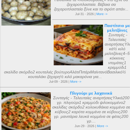
ζαχαροπλαστεία. Βέβαια σα
ζαχαροπλαστεία ξ̌ύνε και το σιρόπ απάν...
Jul-31 - 2026 |
More ->
Παστίτσιο με
μελιτζάνες
Συνταγές -
Τελευταίες
αναρτήσειςΥλι
κά½ κιλό
μελιτζάνες4–5
κόκκινες
ντομάτες1
κρεμμύδι1
σκελίδα σκόρδο2 κουταλιές βούτυροΑλάτιΠιπέριΜαϊντανόΒασιλικό½
κουταλάκι ζάχαρη½ κιλό μακαρόνια για...
Jul-09 - 2026 |
More ->
Πλιγούρι με λαχανικά
Συνταγές - Τελευταίες αναρτήσειςΥλικά200
γρ. πλιγούρι1 κρεμμύδι ψιλοκομμένο2
σκελίδες σκόρδο2 κολοκυθάκια κομμένα σε
κύβους2 καρότα κομμένα σε κύβους200
γρ. μανιτάρια λευκά κομμένα σε φέτες200
γρ....
Jun-29 - 2026 |
More ->