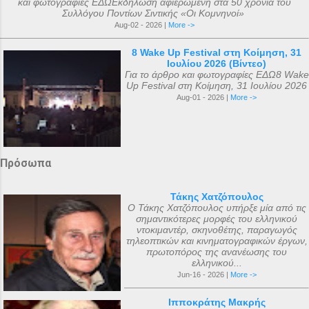
και φωτογραφίες ΕΔΩΕκδήλωση αφιερωμένη στα 50 χρόνια του
Συλλόγου Ποντίων Σιντικής «Οι Κομνηνοί»
Aug-02 - 2026 |
More ->
8 Wake Up Festival στη Κοίμηση, 31
Ιουλίου 2026 (Βίντεο)
Για το άρθρο και φωτογραφίες ΕΔΩ8 Wake
Up Festival στη Κοίμηση, 31 Ιουλίου 2026
Aug-01 - 2026 |
More ->
Πρόσωπα
Τάκης Χατζόπουλος
Ο Τάκης Χατζόπουλος υπήρξε μία από τις
σημαντικότερες μορφές του ελληνικού
ντοκιμαντέρ, σκηνοθέτης, παραγωγός
τηλεοπτικών και κινηματογραφικών έργων,
πρωτοπόρος της ανανέωσης του
ελληνικού...
Jun-16 - 2026 |
More ->
Ιπποκράτης Μακρής