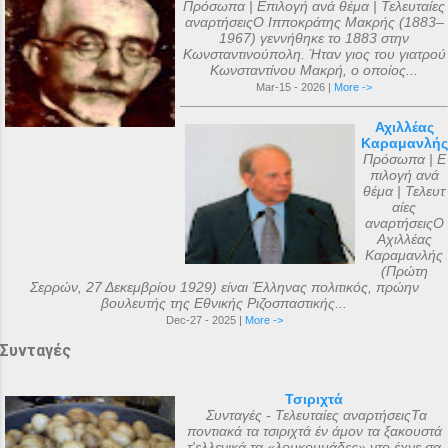
Πρόσωπα | Επιλογή ανά θέμα | Τελευταίες
αναρτήσειςΟ Ιπποκράτης Μακρής (1883–
1967) γεννήθηκε το 1883 στην
Κωνσταντινούπολη. Ήταν γιος του γιατρού
Κωνσταντίνου Μακρή, ο οποίος...
Mar-15 - 2026 |
More ->
Αχιλλέας
Καραμανλής
Πρόσωπα | Ε
πιλογή ανά
θέμα | Τελευτ
αίες
αναρτήσειςΟ
Αχιλλέας
Καραμανλής
(Πρώτη
Σερρών, 27 Δεκεμβρίου 1929) είναι Έλληνας πολιτικός, πρώην
βουλευτής της Εθνικής Ριζοσπαστικής...
Dec-27 - 2025 |
More ->
Συνταγές
Τσιριχτά
Συνταγές - Τελευταίες αναρτήσειςΤα
ποντιακά τα τσιριχτά έν άμον τα ξακουστά
τ'ελλενικά τα «λουκουμάδες» ντο έχνε σα