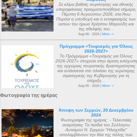
κηδεία της αείμνηστης Μαρίας Σπύρου και
Σε κλίμα βαθιάς συγκίνησης και εθνικής
υπερηφάνειας πραγματοποιήθηκε σήμερα,
με διάφορες άλλες εισφορές. Ο ακριβής
Πέμπτη 6 Αυγούστου 2026, στα Άνω
αριθμός των μελών της συνόδου, με βάση
Πορόια η υποδοχή και ο ενταφιασμός των
οστών του ήρωα Χρήστου Μαρούδη και
τις διαθέσιμες πηγές, δεν μπορεί να
της αδελφής του...
καθοριστεί ακριβώς ακόμα και σήμερα. Ο
Aug-06 - 2026 |
More ->
αριθμός που επικράτησε από
Πρόγραμμα «Τουρισμός για Όλους
μεταγενέστερες πηγές ιστορικών ήταν ο
2026-2027»
αριθμός 318. Ο Ευσέβιος της Καισαρείας
Το Πρόγραμμα «Τουρισμός για Όλους
2026-2027» στοχεύει στην άμεση ενίσχυση
τους αριθμεί 250, ο Αθανάσιος
της εγχώριας τουριστικής δραστηριότητας
Αλεξανδρείας 318, και ο Ευστάθιος Α...
και εντάσσεται στο πλαίσιο της ευρύτερης
στρατηγικής της Κυβέρνησης για τη
στήριξη...
Aug-05 - 2026 |
More ->
Φωτογραφία της ημέρας
Άποψη των Σερρών, 20 Δεκεμβρίου
2024
Φωτογραφία της ημέρας - Τελευταίες
αναρτήσεις Τα παιδιά του Συλλόγου
Αυτισμού Ν. Σερρών "Ηλιαχτίδα"
απολαμβάνουν την θέα της πόλης των