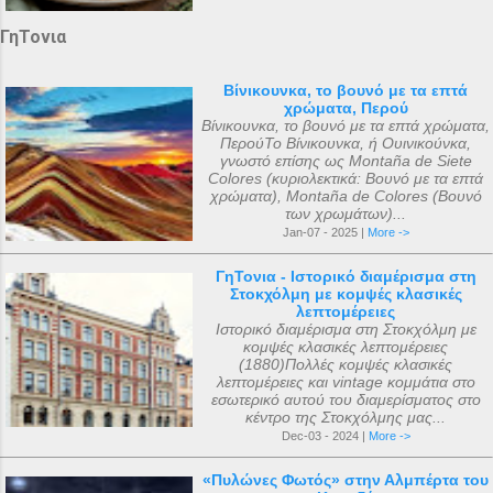
ΓηΤονια
Βίνικουνκα, το βουνό με τα επτά
χρώματα, Περού
Βίνικουνκα, το βουνό με τα επτά χρώματα,
ΠερούΤο Βίνικουνκα, ή Ουινικούνκα,
γνωστό επίσης ως Montaña de Siete
Colores (κυριολεκτικά: Βουνό με τα επτά
χρώματα), Montaña de Colores (Βουνό
των χρωμάτων)...
Jan-07 - 2025 |
More ->
ΓηΤονια - Ιστορικό διαμέρισμα στη
Στοκχόλμη με κομψές κλασικές
λεπτομέρειες
Ιστορικό διαμέρισμα στη Στοκχόλμη με
κομψές κλασικές λεπτομέρειες
(1880)Πολλές κομψές κλασικές
λεπτομέρειες και vintage κομμάτια στο
εσωτερικό αυτού του διαμερίσματος στο
κέντρο της Στοκχόλμης μας...
Dec-03 - 2024 |
More ->
«Πυλώνες Φωτός» στην Αλμπέρτα του