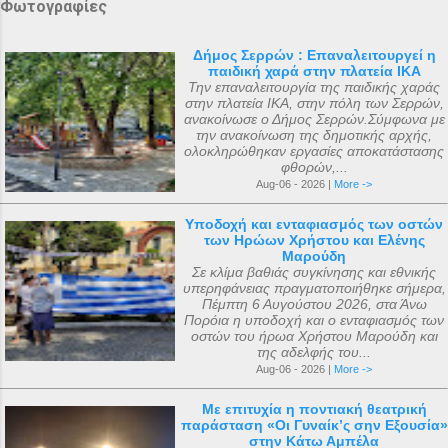
Φωτογραφίες
Δήμος Σερρών : Επαναλειτουργεί η
παιδική χαρά στην πλατεία ΙΚΑ
Την επαναλειτουργία της παιδικής χαράς
στην πλατεία ΙΚΑ, στην πόλη των Σερρών,
ανακοίνωσε ο Δήμος Σερρών.Σύμφωνα με
την ανακοίνωση της δημοτικής αρχής,
ολοκληρώθηκαν εργασίες αποκατάστασης
φθορών,...
Aug-06 - 2026 |
More ->
Υποδοχή και ενταφιασμός των οστών
των Ηρώων Χρήστου και Ελένης
Μαρούδη
Σε κλίμα βαθιάς συγκίνησης και εθνικής
υπερηφάνειας πραγματοποιήθηκε σήμερα,
Πέμπτη 6 Αυγούστου 2026, στα Άνω
Πορόια η υποδοχή και ο ενταφιασμός των
οστών του ήρωα Χρήστου Μαρούδη και
της αδελφής του...
Aug-06 - 2026 |
More ->
Με επιτυχία η ποντιακή θεατρική
παράσταση «Οι Γυναίκ’ς σην Εξουσία»
στην Κάτω Αμπέλα