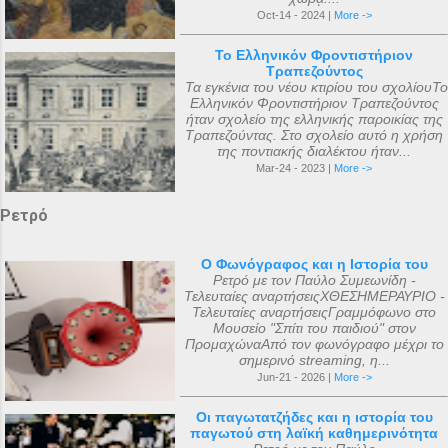
Oct-14 - 2024 |
More ->
Το Ελληνικόν Φροντιστήριον
Τραπεζούντος
Τα εγκένια του νέου κτιρίου του σχολίουΤο
Ελληνικόν Φροντιστήριον Τραπεζούντος
ήταν σχολείο της ελληνικής παροικίας της
Τραπεζούντας. Στο σχολείο αυτό η χρήση
της ποντιακής διαλέκτου ήταν...
Mar-24 - 2023 |
More ->
Ρετρό
Ο Φωνόγραφος και η Ιστορία του
Ρετρό με τον Παύλο Συμεωνίδη -
Τελευταίες αναρτήσειςΧΘΕΣΗΜΕΡΑΥΡΙΟ -
Τελευταίες αναρτήσειςΓραμμόφωνο στο
Μουσείο "Σπίτι του παιδιού" στον
ΠρομαχώναΑπό τον φωνόγραφο μέχρι το
σημερινό streaming, η...
Jun-21 - 2026 |
More ->
Οι παγωτατζήδες και η ιστορία του
παγωτού στη λαϊκή καθημερινότητα