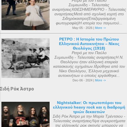
Ρετρό με τον Παύλο
Συμεωνίδη - Τελευταίες
αναρτήσειςΧΘΕΣΗΜΕΡΑΥΡΙΟ - Τελευταίες
αναρτήσειςΜετά από σχολική εορτή στο
Σιδηρόκαστρο(Επεξεργασμένη
φωτογραφία)Η ιστορία του παγωτού...
May-05 - 2026 |
More ->
ΡΕΤΡΟ : Η Ιστορία του Πρώτου
Ελληνικού Αυτοκινήτου – Νίκος
Θεολόγος (1918)
Ρετρό με τον Παύλο
Συμεωνίδη - Τελευταίες αναρτήσειςΗ Ν.
Θεολόγου ήταν ελληνική εταιρεία
κατασκευής οχημάτων.Ιδρύθηκε από τον
Νίκο Θεολόγου, Έλληνα μηχανικό
αυτοκινήτων ο οποίος εργάσθηκε...
Dec-06 - 2024 |
More ->
Σιδή Ρόκ Άστρο
Nightstalker: Οι πρωτοπόροι του
ελληνικού heavy rock και η διαδρομή
τριών δεκαετιών
Σιδή Ρόκ Άστρο με την Μαρία Τρέντσιου -
Τελευταίες αναρτήσειςΛίγα συγκροτήματα
της ελληνικής ροκ σκηνής μπορούν να