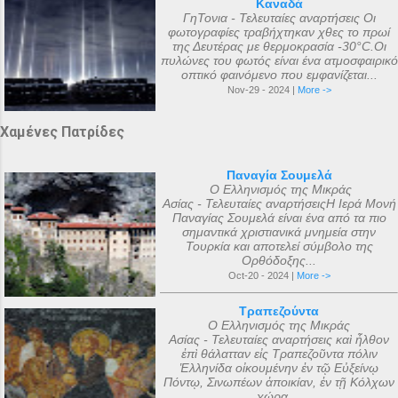
Καναδά
ΓηΤονια - Τελευταίες αναρτήσεις Οι
φωτογραφίες τραβήχτηκαν χθες το πρωί
της Δευτέρας με θερμοκρασία -30°C.Οι
πυλώνες του φωτός είναι ένα ατμοσφαιρικό
οπτικό φαινόμενο που εμφανίζεται...
Nov-29 - 2024 |
More ->
Χαμένες Πατρίδες
Παναγία Σουμελά
Ο Ελληνισμός της Μικράς
Ασίας - Τελευταίες αναρτήσειςΗ Ιερά Μονή
Παναγίας Σουμελά είναι ένα από τα πιο
σημαντικά χριστιανικά μνημεία στην
Τουρκία και αποτελεί σύμβολο της
Ορθόδοξης...
Oct-20 - 2024 |
More ->
Τραπεζούντα
Ο Ελληνισμός της Μικράς
Ασίας - Τελευταίες αναρτήσεις καὶ ἦλθον
ἐπὶ θάλατταν εἰς Τραπεζοῦντα πόλιν
Ἑλληνίδα οἰκουμένην ἐν τῷ Εὐξείνῳ
Πόντῳ, Σινωπέων ἀποικίαν, ἐν τῇ Κόλχων
χώρᾳ....