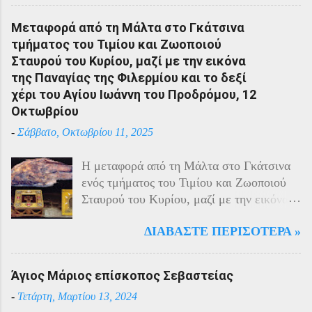
με τους Αρμένιους πρωταγωνιστούσαν
στην οικονομική ζωή της. Ο πληθυσμός
Μεταφορά από τη Μάλτα στο Γκάτσινα
του Πόντου είχε και αυτός στη διάρκεια
τμήματος του Τιμίου και Ζωοποιού
του πολέμου την ίδια τύχη με τον
Σταυρού του Κυρίου, μαζί με την εικόνα
υπόλοιπο μικρασιατικό πληθυσμό. Με την
της Παναγίας της Φιλερμίου και το δεξί
είσοδο της Τουρκίας στον πόλεμο
χέρι του Αγίου Ιωάννη του Προδρόμου, 12
πραγματοποιήθηκαν εκκενώσεις οικισμών,
Οκτωβρίου
εκτελέσεις λιποτακτών και αντίποινα στις
-
Σάββατο, Οκτωβρίου 11, 2025
οικογένειες των φυγοστράτων.
Χαρακτηριστική εδώ ήταν η απάντηση που
Η μεταφορά από τη Μάλτα στο Γκάτσινα
έδωσαν οι Πόντιοι στην καταπίεση με την
ενός τμήματος του Τιμίου και Ζωοποιού
οργανωμένη αντίσταση των κατοίκων του.
Σταυρού του Κυρίου, μαζί με την εικόνα
Αντιδρώντας στις πιέσεις των Τούρκων
της Παναγίας της Φιλερμίου (από το όρος
άρχισαν από το 1915 να καταφεύγουν
ΔΙΑΒΆΣΤΕ ΠΕΡΙΣΌΤΕΡΑ »
Φίλερμος στο νησί της Ρόδου) και το δεξί
αντάρτες στα βουνά και να επιδίδονται σε
χέρι του Αγίου Ιωάννη του Προδρόμου,
ανταρτοπόλεμο εναντίον του τακτικού
έγινε το έτος 1799. Αυτά τα ιερά κειμήλια
στρατού. Η κατάσταση ήταν καλύτερη
Άγιος Μάριος επίσκοπος Σεβαστείας
φυλάσσονταν στο νησί της Μάλτας από
στην εκκλησιαστική περιφέρεια της
-
Τετάρτη, Μαρτίου 13, 2024
τους Ιππότες του Καθολικού Τάγματος του
Τραπεζούντας λόγω των ιδιαίτερων