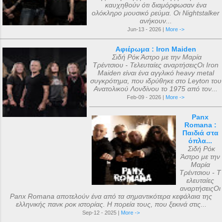
καυχηθούν ότι διαμόρφωσαν ένα
ολόκληρο μουσικό ρεύμα. Οι Nightstalker
ανήκουν...
Jun-13 - 2026 |
More ->
Αφιέρωμα : Iron Maiden
Σιδή Ρόκ Άστρο με την Μαρία
Τρέντσιου - Τελευταίες αναρτήσειςΟι Iron
Maiden είναι ένα αγγλικό heavy metal
συγκρότημα, που ιδρύθηκε στο Leyton του
Ανατολικού Λονδίνου το 1975 από τον...
Feb-09 - 2026 |
More ->
Panx
Romana :
Παιδιά στα
όπλα...
Σιδή Ρόκ
Άστρο με την
Μαρία
Τρέντσιου - Τ
ελευταίες
αναρτήσειςΟι
Panx Romana αποτελούν ένα από τα σημαντικότερα κεφάλαια της
ελληνικής πανκ ροκ ιστορίας. Η πορεία τους, που ξεκινά στις...
Sep-12 - 2025 |
More ->