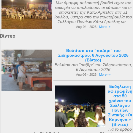
Μια όμορφη πολιτιστική βραδιά είχαν την
ευκαιρία να απολαύσουν οι κάτοικοι και οι
επισκέπτες της Κάτω Αμπέλας στις 31
Ιουλίου, ύστερα από την πρωτοβουλία του
Συλλόγου Ποντίων Κάτω Αμπέλας να...
Aug-04 - 2026 |
More ->
Βίντεο
Βολτίτσα στο "παζάρι" του
Σιδηροκάστρου, 6 Αυγούστου 2026
(Βίντεο)
Βολτίτσα στο "παζάρι" του Σιδηροκάστρου,
6 Αυγούστου 2026
Aug-06 - 2026 |
More ->
Εκδήλωση
αφιερωμένη
στα 50
χρόνια του
Συλλόγου
Ποντίων
Σιντικής «Οι
Κομνηνοί»
(Βίντεο)
Για το άρθρο