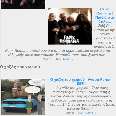
Panx
Romana :
Παιδιά στα
όπλα...
Σιδή Ρόκ
Άστρο με την
Μαρία
Τρέντσιου - Τ
ελευταίες
αναρτήσειςΟι
Panx Romana αποτελούν ένα από τα σημαντικότερα κεφάλαια της
ελληνικής πανκ ροκ ιστορίας. Η πορεία τους, που ξεκινά στις...
Sep-12 - 2025 |
More ->
Ο χαζός του χωριού
Ο χαζός του χωριού - Αγορά Ferrari,
S5E4
Ο χαζός του χωριού - Τελευταίες
αναρτήσειςΠωλητής: «Κύριε, αυτή η
Ferrari διαθέτει ενεργή αεροδυναμική,
ανθρακονήματα και τεχνολογία από τη
Formula 1!»Ο χαζός του χωριού: «Ωραία,
αλλά αν βάλω 4...
Aug-05 - 2026 |
More ->