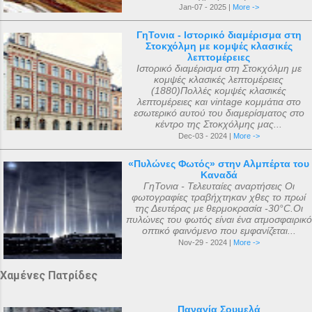
Jan-07 - 2025 |
More ->
ΓηΤονια - Ιστορικό διαμέρισμα στη
Στοκχόλμη με κομψές κλασικές
λεπτομέρειες
Ιστορικό διαμέρισμα στη Στοκχόλμη με
κομψές κλασικές λεπτομέρειες
(1880)Πολλές κομψές κλασικές
λεπτομέρειες και vintage κομμάτια στο
εσωτερικό αυτού του διαμερίσματος στο
κέντρο της Στοκχόλμης μας...
Dec-03 - 2024 |
More ->
«Πυλώνες Φωτός» στην Αλμπέρτα του
Καναδά
ΓηΤονια - Τελευταίες αναρτήσεις Οι
φωτογραφίες τραβήχτηκαν χθες το πρωί
της Δευτέρας με θερμοκρασία -30°C.Οι
πυλώνες του φωτός είναι ένα ατμοσφαιρικό
οπτικό φαινόμενο που εμφανίζεται...
Nov-29 - 2024 |
More ->
Χαμένες Πατρίδες
Παναγία Σουμελά