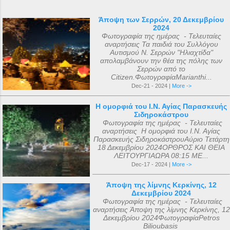
Άποψη των Σερρών, 20 Δεκεμβρίου
2024
Φωτογραφία της ημέρας - Τελευταίες
αναρτήσεις Τα παιδιά του Συλλόγου
Αυτισμού Ν. Σερρών "Ηλιαχτίδα"
απολαμβάνουν την θέα της πόλης των
Σερρών από το
Citizen.ΦωτογραφίαMarianthi...
Dec-21 - 2024 |
More ->
Η ομορφιά του Ι.Ν. Αγίας Παρασκευής
Σιδηροκάστρου
Φωτογραφία της ημέρας - Τελευταίες
αναρτήσεις Η ομορφιά του Ι.Ν. Αγίας
Παρασκευής ΣιδηροκάστρουΑύριο Τετάρτη
18 Δεκεμβρίου 2024ΟΡΘΡΟΣ ΚΑΙ ΘΕΙΑ
ΛΕΙΤΟΥΡΓΙΑΩΡΑ 08:15 ΜΕ...
Dec-17 - 2024 |
More ->
Άποψη της λίμνης Κερκίνης, 12
Δεκεμβρίου 2024
Φωτογραφία της ημέρας - Τελευταίες
αναρτήσεις Άποψη της λίμνης Κερκίνης, 12
Δεκεμβρίου 2024ΦωτογραφίαPetros
Bilioubasis