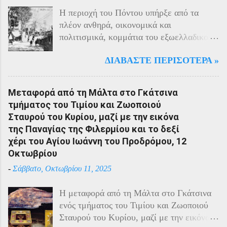
Η περιοχή του Πόντου υπήρξε από τα
πλέον ανθηρά, οικονομικά και
πολιτισμικά, κομμάτια του εξωελλαδικού
Ελληνισμού. Οι Έλληνες αποτελούσαν το
ΔΙΑΒΆΣΤΕ ΠΕΡΙΣΌΤΕΡΑ »
40% του πληθυσμού της περιοχής και μαζί
με τους Αρμένιους πρωταγωνιστούσαν
στην οικονομική ζωή της. Ο πληθυσμός
Μεταφορά από τη Μάλτα στο Γκάτσινα
του Πόντου είχε και αυτός στη διάρκεια
τμήματος του Τιμίου και Ζωοποιού
του πολέμου την ίδια τύχη με τον
Σταυρού του Κυρίου, μαζί με την εικόνα
υπόλοιπο μικρασιατικό πληθυσμό. Με την
της Παναγίας της Φιλερμίου και το δεξί
είσοδο της Τουρκίας στον πόλεμο
χέρι του Αγίου Ιωάννη του Προδρόμου, 12
πραγματοποιήθηκαν εκκενώσεις οικισμών,
Οκτωβρίου
εκτελέσεις λιποτακτών και αντίποινα στις
-
Σάββατο, Οκτωβρίου 11, 2025
οικογένειες των φυγοστράτων.
Χαρακτηριστική εδώ ήταν η απάντηση που
Η μεταφορά από τη Μάλτα στο Γκάτσινα
έδωσαν οι Πόντιοι στην καταπίεση με την
ενός τμήματος του Τιμίου και Ζωοποιού
οργανωμένη αντίσταση των κατοίκων του.
Σταυρού του Κυρίου, μαζί με την εικόνα
Αντιδρώντας στις πιέσεις των Τούρκων