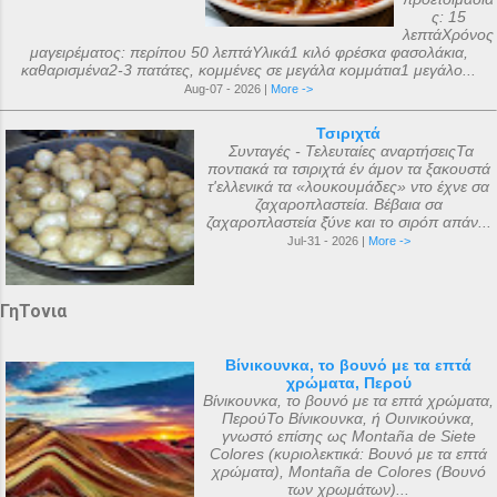
ς: 15
λεπτάΧρόνος
μαγειρέματος: περίπου 50 λεπτάΥλικά1 κιλό φρέσκα φασολάκια,
καθαρισμένα2-3 πατάτες, κομμένες σε μεγάλα κομμάτια1 μεγάλο...
Aug-07 - 2026 |
More ->
Τσιριχτά
Συνταγές - Τελευταίες αναρτήσειςΤα
ποντιακά τα τσιριχτά έν άμον τα ξακουστά
τ'ελλενικά τα «λουκουμάδες» ντο έχνε σα
ζαχαροπλαστεία. Βέβαια σα
ζαχαροπλαστεία ξ̌ύνε και το σιρόπ απάν...
Jul-31 - 2026 |
More ->
ΓηΤονια
Βίνικουνκα, το βουνό με τα επτά
χρώματα, Περού
Βίνικουνκα, το βουνό με τα επτά χρώματα,
ΠερούΤο Βίνικουνκα, ή Ουινικούνκα,
γνωστό επίσης ως Montaña de Siete
Colores (κυριολεκτικά: Βουνό με τα επτά
χρώματα), Montaña de Colores (Βουνό
των χρωμάτων)...