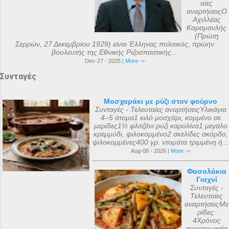
αίες
αναρτήσειςΟ
Αχιλλέας
Καραμανλής
(Πρώτη
Σερρών, 27 Δεκεμβρίου 1929) είναι Έλληνας πολιτικός, πρώην
βουλευτής της Εθνικής Ριζοσπαστικής...
Dec-27 - 2025 |
More ->
Συνταγές
Μοσχαράκι με ρύζι στον φούρνο
Συνταγές - Τελευταίες αναρτήσειςΥλικάγια
4–5 άτομα1 κιλό μοσχάρι, κομμένο σε
μερίδες1½ φλιτζάνι ρύζι καρολίνα1 μεγάλο
κρεμμύδι, ψιλοκομμένο2 σκελίδες σκόρδο,
ψιλοκομμένες400 γρ. ντομάτα τριμμένη ή...
Aug-08 - 2026 |
More ->
Φασολάκια
Γιαχνί
Συνταγές -
Τελευταίες
αναρτήσειςΜε
ρίδες:
4Χρόνος
προετοιμασία