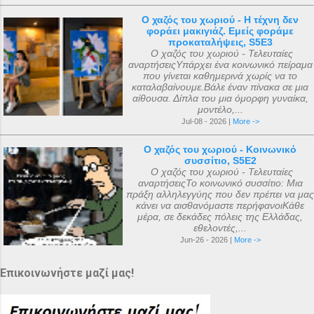
Ο χαζός του χωριού - Η τέχνη δεν
φοράει μακιγιάζ. Εμείς φοράμε
προκαταλήψεις, S5E3
Ο χαζός του χωριού - Τελευταίες
αναρτήσειςΥπάρχει ένα κοινωνικό πείραμα
που γίνεται καθημερινά χωρίς να το
καταλαβαίνουμε.Βάλε έναν πίνακα σε μια
αίθουσα. Δίπλα του μια όμορφη γυναίκα,
μοντέλο,...
Jul-08 - 2026 |
More ->
Ο χαζός του χωριού - Κοινωνικό
συσσίτιο, S5E2
Ο χαζός του χωριού - Τελευταίες
αναρτήσειςΤο κοινωνικό συσσίτιο: Μια
πράξη αλληλεγγύης που δεν πρέπει να μας
κάνει να αισθανόμαστε περήφανοιΚάθε
μέρα, σε δεκάδες πόλεις της Ελλάδας,
εθελοντές,...
Jun-26 - 2026 |
More ->
Επικοινωνήστε μαζί μας!