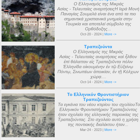
Ο Ελληνισμός της Μικράς
Ασίας - Τελευταίες αναρτήσειςΗ Ιερά Μονή
Παναγίας Σουμελά είναι ένα από τα πιο
σημαντικά χριστιανικά μνημεία στην
Τουρκία και αποτελεί σύμβολο της
Ορθόδοξης...
Oct-20 - 2024 |
More ->
Τραπεζούντα
Ο Ελληνισμός της Μικράς
Ασίας - Τελευταίες αναρτήσεις καὶ ἦλθον
ἐπὶ θάλατταν εἰς Τραπεζοῦντα πόλιν
Ἑλληνίδα οἰκουμένην ἐν τῷ Εὐξείνῳ
Πόντῳ, Σινωπέων ἀποικίαν, ἐν τῇ Κόλχων
χώρᾳ....
Oct-14 - 2024 |
More ->
Το Ελληνικόν Φροντιστήριον
Τραπεζούντος
Τα εγκένια του νέου κτιρίου του σχολίουΤο
Ελληνικόν Φροντιστήριον Τραπεζούντος
ήταν σχολείο της ελληνικής παροικίας της
Τραπεζούντας. Στο σχολείο αυτό η χρήση
της ποντιακής διαλέκτου ήταν...
Mar-24 - 2023 |
More ->