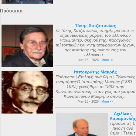
Πρόσωπα
Τάκης Χατζόπουλος
Ο Τάκης Χατζόπουλος υπήρξε μία από τις
σημαντικότερες μορφές του ελληνικού
ντοκιμαντέρ, σκηνοθέτης, παραγωγός
τηλεοπτικών και κινηματογραφικών έργων,
πρωτοπόρος της ανανέωσης του
ελληνικού...
Jun-16 - 2026 |
More ->
Ιπποκράτης Μακρής
Πρόσωπα | Επιλογή ανά θέμα | Τελευταίες
αναρτήσειςΟ Ιπποκράτης Μακρής (1883–
1967) γεννήθηκε το 1883 στην
Κωνσταντινούπολη. Ήταν γιος του γιατρού
Κωνσταντίνου Μακρή, ο οποίος...
Mar-15 - 2026 |
More ->
Αχιλλέας
Καραμανλής
Πρόσωπα | Ε
πιλογή ανά
θέμα | Τελευτ