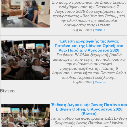
Στο μόνιμο προσωπικό του Δήμου Σερρών
εντάχθηκαν από την Παρασκευή 7
Αυγούστου 2026 δύο εργαζόμενες του
προγράμματος «Βοήθεια στο Σπίτι», μετά
την ολοκλήρωση της διαδικασίας
ορκωμοσίας τους.Η τελετή...
Aug-07 - 2026 |
More ->
Έκθεση ζωγραφικής της Άννας
Παπάνα και της Lidwien Opheij στα
Άνω Πορόια, 6 Αυγούστου 2026
Για βίντεο ΕΔΩΜια ξεχωριστή βραδιά
αφιερωμένη στην τέχνη, τον πολιτισμό και
την ανθρώπινη συντροφιά
πραγματοποιήθηκε την Πέμπτη 6
Αυγούστου, στον κήπο του Παντοπωλείου
στα Άνω Πορόια.Η εκδήλωση...
Aug-07 - 2026 |
More ->
Βίντεο
Έκθεση ζωγραφικής Άννας Παπάνα και
Lidwien Opheij, 6 Αυγούστου 2026
(Βίντεο)
Για το άρθρο και φωτογραφίες ΕΔΩΈκθεση
ζωγραφικής Άννας Παπάνα και Lidwien