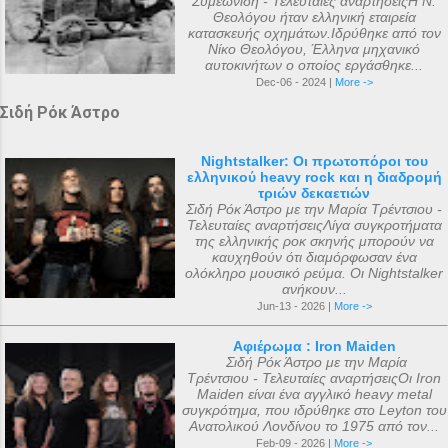
Συμεωνίδη - Τελευταίες αναρτήσειςΗ Ν.
Θεολόγου ήταν ελληνική εταιρεία
κατασκευής οχημάτων.Ιδρύθηκε από τον
Νίκο Θεολόγου, Έλληνα μηχανικό
αυτοκινήτων ο οποίος εργάσθηκε...
Dec-06 - 2024 |
More ->
Σιδή Ρόκ Άστρο
Nightstalker: Οι πρωτοπόροι του
ελληνικού heavy rock και η διαδρομή
τριών δεκαετιών
Σιδή Ρόκ Άστρο με την Μαρία Τρέντσιου -
Τελευταίες αναρτήσειςΛίγα συγκροτήματα
της ελληνικής ροκ σκηνής μπορούν να
καυχηθούν ότι διαμόρφωσαν ένα
ολόκληρο μουσικό ρεύμα. Οι Nightstalker
ανήκουν...
Jun-13 - 2026 |
More ->
Αφιέρωμα : Iron Maiden
Σιδή Ρόκ Άστρο με την Μαρία
Τρέντσιου - Τελευταίες αναρτήσειςΟι Iron
Maiden είναι ένα αγγλικό heavy metal
συγκρότημα, που ιδρύθηκε στο Leyton του
Ανατολικού Λονδίνου το 1975 από τον...
Feb-09 - 2026 |
More ->