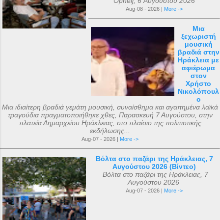
Opheij, 6 Αυγούστου 2026
Aug-08 - 2026 |
More ->
Μια
ξεχωριστή
μουσική
βραδιά στην
Ηράκλεια με
αφιέρωμα
στον
Χρήστο
Νικολόπουλ
ο
Μια ιδιαίτερη βραδιά γεμάτη μουσική, συναίσθημα και αγαπημένα λαϊκά
τραγούδια πραγματοποιήθηκε χθες, Παρασκευή 7 Αυγούστου, στην
πλατεία Δημαρχείου Ηράκλειας, στο πλαίσιο της πολιτιστικής
εκδήλωσης...
Aug-07 - 2026 |
More ->
Βόλτα στο παζάρι της Ηράκλειας, 7
Αυγούστου 2026 (Βίντεο)
Βόλτα στο παζάρι της Ηράκλειας, 7
Αυγούστου 2026
Aug-07 - 2026 |
More ->