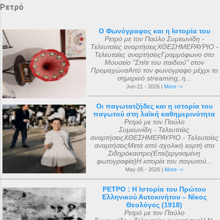
Ρετρό
Ο Φωνόγραφος και η Ιστορία του
Ρετρό με τον Παύλο Συμεωνίδη -
Τελευταίες αναρτήσειςΧΘΕΣΗΜΕΡΑΥΡΙΟ -
Τελευταίες αναρτήσειςΓραμμόφωνο στο
Μουσείο "Σπίτι του παιδιού" στον
ΠρομαχώναΑπό τον φωνόγραφο μέχρι το
σημερινό streaming, η...
Jun-21 - 2026 |
More ->
Οι παγωτατζήδες και η ιστορία του
παγωτού στη λαϊκή καθημερινότητα
Ρετρό με τον Παύλο
Συμεωνίδη - Τελευταίες
αναρτήσειςΧΘΕΣΗΜΕΡΑΥΡΙΟ - Τελευταίες
αναρτήσειςΜετά από σχολική εορτή στο
Σιδηρόκαστρο(Επεξεργασμένη
φωτογραφία)Η ιστορία του παγωτού...
May-05 - 2026 |
More ->
ΡΕΤΡΟ : Η Ιστορία του Πρώτου
Ελληνικού Αυτοκινήτου – Νίκος
Θεολόγος (1918)
Ρετρό με τον Παύλο