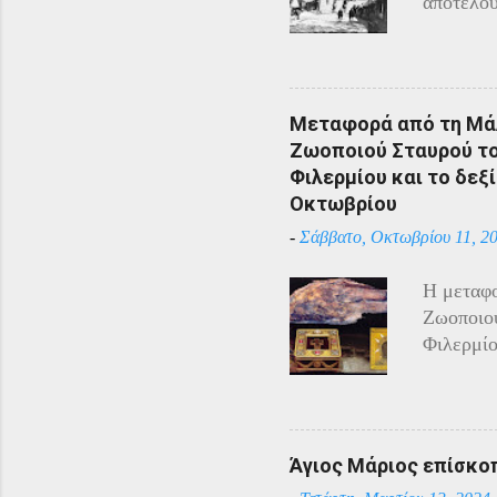
αποτελού
Αρμένιου
Πόντου ε
υπόλοιπο
πόλεμο π
Μεταφορά από τη Μάλ
και αντί
Ζωοποιού Σταυρού του
η απάντη
Φιλερμίου και το δεξί
αντίστασ
Οκτωβρίου
άρχισαν 
-
Σάββατο, Οκτωβρίου 11, 2
επιδίδον
κατάστασ
Η μεταφο
Τραπεζού
Ζωοποιού
Χρύσανθο
Φιλερμίο
του επέτ
Αγίου Ιω
φυλάσσον
Τάγματος
Ιππότες 
Άγιος Μάριος επίσκο
Ναπολέον