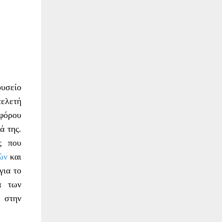
υσείο
τελετή
εφόρου
ά της.
ς που
ών
και
για το
α των
ν στην