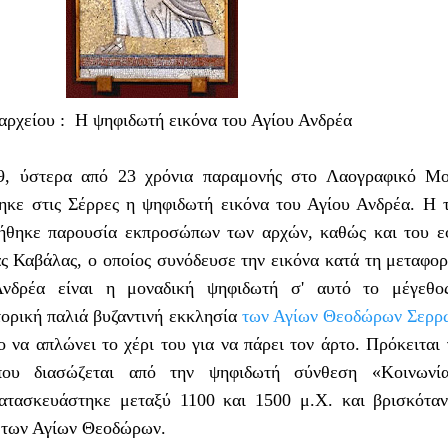
αρχείου : H ψηφιδωτή εικόνα του Αγίου Ανδρέα
9, ύστερα από 23 χρόνια παραμονής στο Λαογραφικό Μο
ηκε στις Σέρρες η ψηφιδωτή εικόνα του Αγίου Ανδρέα. Η 
ιήθηκε παρουσία εκπροσώπων των αρχών, καθώς και του 
ς Καβάλας, ο οποίος συνόδευσε την εικόνα κατά τη μεταφορ
νδρέα είναι η μοναδική ψηφιδωτή σ' αυτό το μέγεθο
ορική παλιά βυζαντινή εκκλησία
των Αγίων Θεοδώρων Σερρ
ο να απλώνει το χέρι του για να πάρει τον άρτο. Πρόκειται 
που διασώζεται από την ψηφιδωτή σύνθεση «Κοινωνί
ατασκευάστηκε μεταξύ 1100 και 1500 μ.Χ. και βρισκότα
ς των Αγίων Θεοδώρων.