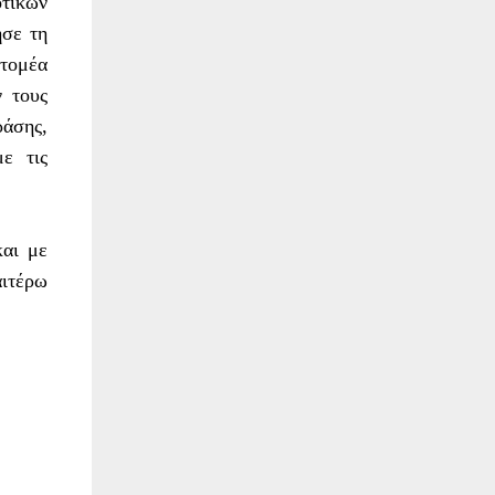
τικών
ησε τη
τομέα
ν τους
ράσης,
ε τις
και με
αιτέρω