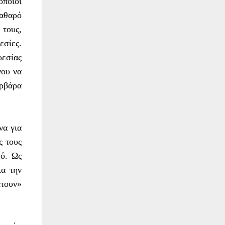
οποίοι
καθαρό
 τους,
εσίες.
εσίας
νου να
ρβάρα
να για
ς τους
τό. Ως
ια την
τουν»