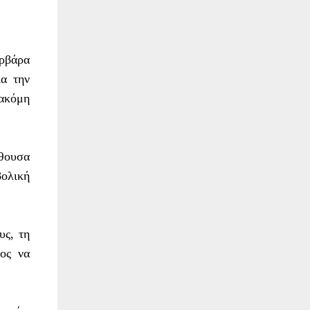
αρβάρα
ια την
 ακόμη
θουσα
ολική
υς, τη
μος να