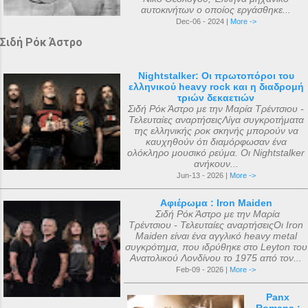
αυτοκινήτων ο οποίος εργάσθηκε...
Dec-06 - 2024 |
More ->
Σιδή Ρόκ Άστρο
Nightstalker: Οι πρωτοπόροι του
ελληνικού heavy rock και η διαδρομή
τριών δεκαετιών
Σιδή Ρόκ Άστρο με την Μαρία Τρέντσιου -
Τελευταίες αναρτήσειςΛίγα συγκροτήματα
της ελληνικής ροκ σκηνής μπορούν να
καυχηθούν ότι διαμόρφωσαν ένα
ολόκληρο μουσικό ρεύμα. Οι Nightstalker
ανήκουν...
Jun-13 - 2026 |
More ->
Αφιέρωμα : Iron Maiden
Σιδή Ρόκ Άστρο με την Μαρία
Τρέντσιου - Τελευταίες αναρτήσειςΟι Iron
Maiden είναι ένα αγγλικό heavy metal
συγκρότημα, που ιδρύθηκε στο Leyton του
Ανατολικού Λονδίνου το 1975 από τον...
Feb-09 - 2026 |
More ->
Panx