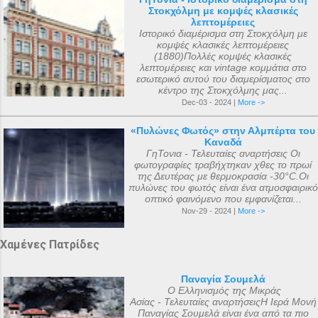
Στοκχόλμη με κομψές κλασικές
λεπτομέρειες
Ιστορικό διαμέρισμα στη Στοκχόλμη με
κομψές κλασικές λεπτομέρειες
(1880)Πολλές κομψές κλασικές
λεπτομέρειες και vintage κομμάτια στο
εσωτερικό αυτού του διαμερίσματος στο
κέντρο της Στοκχόλμης μας...
Dec-03 - 2024 |
More ->
«Πυλώνες Φωτός» στην Αλμπέρτα του
Καναδά
ΓηΤονια - Τελευταίες αναρτήσεις Οι
φωτογραφίες τραβήχτηκαν χθες το πρωί
της Δευτέρας με θερμοκρασία -30°C.Οι
πυλώνες του φωτός είναι ένα ατμοσφαιρικό
οπτικό φαινόμενο που εμφανίζεται...
Nov-29 - 2024 |
More ->
Χαμένες Πατρίδες
Παναγία Σουμελά
Ο Ελληνισμός της Μικράς
Ασίας - Τελευταίες αναρτήσειςΗ Ιερά Μονή
Παναγίας Σουμελά είναι ένα από τα πιο