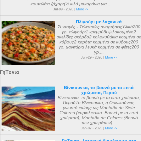
κουταλάκι ζάχαρη½ κιλό μακαρόνια για...
Jul-09 - 2026 |
More ->
Πλιγούρι με λαχανικά
Συνταγές - Τελευταίες αναρτήσειςΥλικά200
γρ. πλιγούρι1 κρεμμύδι ψιλοκομμένο2
σκελίδες σκόρδο2 κολοκυθάκια κομμένα σε
κύβους2 καρότα κομμένα σε κύβους200
γρ. μανιτάρια λευκά κομμένα σε φέτες200
γρ....
Jun-29 - 2026 |
More ->
ΓηΤονια
Βίνικουνκα, το βουνό με τα επτά
χρώματα, Περού
Βίνικουνκα, το βουνό με τα επτά χρώματα,
ΠερούΤο Βίνικουνκα, ή Ουινικούνκα,
γνωστό επίσης ως Montaña de Siete
Colores (κυριολεκτικά: Βουνό με τα επτά
χρώματα), Montaña de Colores (Βουνό
των χρωμάτων)...
Jan-07 - 2025 |
More ->
ΓηΤονια - Ιστορικό διαμέρισμα στη