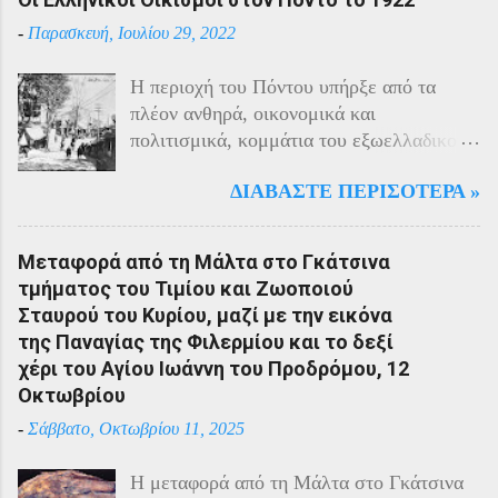
-
Παρασκευή, Ιουλίου 29, 2022
Η περιοχή του Πόντου υπήρξε από τα
πλέον ανθηρά, οικονομικά και
πολιτισμικά, κομμάτια του εξωελλαδικού
Ελληνισμού. Οι Έλληνες αποτελούσαν το
ΔΙΑΒΆΣΤΕ ΠΕΡΙΣΌΤΕΡΑ »
40% του πληθυσμού της περιοχής και μαζί
με τους Αρμένιους πρωταγωνιστούσαν
στην οικονομική ζωή της. Ο πληθυσμός
Μεταφορά από τη Μάλτα στο Γκάτσινα
του Πόντου είχε και αυτός στη διάρκεια
τμήματος του Τιμίου και Ζωοποιού
του πολέμου την ίδια τύχη με τον
Σταυρού του Κυρίου, μαζί με την εικόνα
υπόλοιπο μικρασιατικό πληθυσμό. Με την
της Παναγίας της Φιλερμίου και το δεξί
είσοδο της Τουρκίας στον πόλεμο
χέρι του Αγίου Ιωάννη του Προδρόμου, 12
πραγματοποιήθηκαν εκκενώσεις οικισμών,
Οκτωβρίου
εκτελέσεις λιποτακτών και αντίποινα στις
-
Σάββατο, Οκτωβρίου 11, 2025
οικογένειες των φυγοστράτων.
Χαρακτηριστική εδώ ήταν η απάντηση που
Η μεταφορά από τη Μάλτα στο Γκάτσινα
έδωσαν οι Πόντιοι στην καταπίεση με την