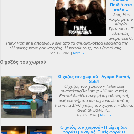
Romana :
Παιδιά στα
όπλα...
Σιδή Ρόκ
Άστρο με την
Μαρία
Τρέντσιου - Τ
ελευταίες
αναρτήσειςΟι
Panx Romana αποτελούν ένα από τα σημαντικότερα κεφάλαια της
ελληνικής πανκ ροκ ιστορίας. Η πορεία τους, που ξεκινά στις...
Sep-12 - 2025 |
More ->
Ο χαζός του χωριού
Ο χαζός του χωριού - Αγορά Ferrari,
S5E4
Ο χαζός του χωριού - Τελευταίες
αναρτήσειςΠωλητής: «Κύριε, αυτή η
Ferrari διαθέτει ενεργή αεροδυναμική,
ανθρακονήματα και τεχνολογία από τη
Formula 1!»Ο χαζός του χωριού: «Ωραία,
αλλά αν βάλω 4...
Aug-05 - 2026 |
More ->
Ο χαζός του χωριού - Η τέχνη δεν
φοράει μακιγιάζ. Εμείς φοράμε