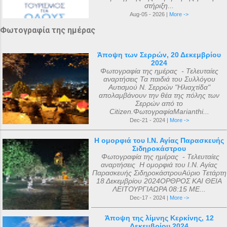
στήριξη...
Aug-05 - 2026 |
More ->
Φωτογραφία της ημέρας
Άποψη των Σερρών, 20 Δεκεμβρίου
2024
Φωτογραφία της ημέρας - Τελευταίες
αναρτήσεις Τα παιδιά του Συλλόγου
Αυτισμού Ν. Σερρών "Ηλιαχτίδα"
απολαμβάνουν την θέα της πόλης των
Σερρών από το
Citizen.ΦωτογραφίαMarianthi...
Dec-21 - 2024 |
More ->
Η ομορφιά του Ι.Ν. Αγίας Παρασκευής
Σιδηροκάστρου
Φωτογραφία της ημέρας - Τελευταίες
αναρτήσεις Η ομορφιά του Ι.Ν. Αγίας
Παρασκευής ΣιδηροκάστρουΑύριο Τετάρτη
18 Δεκεμβρίου 2024ΟΡΘΡΟΣ ΚΑΙ ΘΕΙΑ
ΛΕΙΤΟΥΡΓΙΑΩΡΑ 08:15 ΜΕ...
Dec-17 - 2024 |
More ->
Άποψη της λίμνης Κερκίνης, 12
Δεκεμβρίου 2024