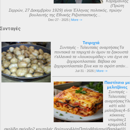
Καραμανλής
(Πρώτη
Σερρών, 27 Δεκεμβρίου 1929) είναι Έλληνας πολιτικός, πρώην
βουλευτής της Εθνικής Ριζοσπαστικής...
Dec-27 - 2025 |
More ->
Συνταγές
Τσιριχτά
Συνταγές - Τελευταίες αναρτήσειςΤα
ποντιακά τα τσιριχτά έν άμον τα ξακουστά
τ'ελλενικά τα «λουκουμάδες» ντο έχνε σα
ζαχαροπλαστεία. Βέβαια σα
ζαχαροπλαστεία ξ̌ύνε και το σιρόπ απάν...
Jul-31 - 2026 |
More ->
Παστίτσιο με
μελιτζάνες
Συνταγές -
Τελευταίες
αναρτήσειςΥλι
κά½ κιλό
μελιτζάνες4–5
κόκκινες
ντομάτες1
κρεμμύδι1
σκελίδα σκόρδο2 κουταλιές βούτυροΑλάτιΠιπέριΜαϊντανόΒασιλικό½