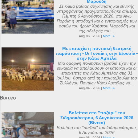
Μαρούδη
Σε κλίμα βαθιάς συγκίνησης και εθνικής
υπερηφάνειας πραγματοποιήθηκε σήμερα,
Πέμπτη 6 Αυγούστου 2026, στα Άνω
Πορόια η υποδοχή και ο ενταφιασμός των
οστών του ήρωα Χρήστου Μαρούδη και
της αδελφής του...
Aug-06 - 2026 |
More ->
Με επιτυχία η ποντιακή θεατρική
παράσταση «Οι Γυναίκ’ς σην Εξουσία»
στην Κάτω Αμπέλα
Μια όμορφη πολιτιστική βραδιά είχαν την
ευκαιρία να απολαύσουν οι κάτοικοι και οι
επισκέπτες της Κάτω Αμπέλας στις 31
Ιουλίου, ύστερα από την πρωτοβουλία του
Συλλόγου Ποντίων Κάτω Αμπέλας να...
Aug-04 - 2026 |
More ->
Βίντεο
Βολτίτσα στο "παζάρι" του
Σιδηροκάστρου, 6 Αυγούστου 2026
(Βίντεο)
Βολτίτσα στο "παζάρι" του Σιδηροκάστρου,
6 Αυγούστου 2026
Aug-06 - 2026 |
More ->