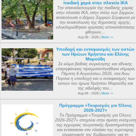
παιδική χαρά στην πλατεία ΙΚΑ
μικρού Μάριου με τον ίδιο τον άγνωστο
αυτά τα αρχαία ιερά κειμήλια στον
Την επαναλειτουργία της παιδικής χαράς
για πολλούς Άγιο Μάριο . Ο μικρός
Αυτοκράτορα Παύλο Α΄ της Ρωσίας, ο
στην πλατεία ΙΚΑ, στην πόλη των Σερρών,
ανακοίνωσε ο Δήμος Σερρών.Σύμφωνα με
Μάριος αφού μετέφερε το θείο μύνημα ,
οποίος βρισκόταν τότε στο Γκάτσινα. Το
την ανακοίνωση της δημοτικής αρχής,
κοιμήθηκε σε ηλικία 5 ετών μετά από
φθινόπωρο του ίδιου έτους, τα ιερά αυτά
ολοκληρώθηκαν εργασίες αποκατάστασης
φθορών,...
μάχη με σοβαρή ασθένεια. Η ανέγερση
αντικείμενα μεταφέρθηκαν στην Αγία
Aug-06 - 2026 |
More ->
του ναού ξεκίνησε με εισφορές από την
Πετρούπολη και τοποθετήθηκαν στα
κηδεία του μικρού Μάριου και
χειμερινά ανάκτορα, μέσα στον ναό
Υποδοχή και ενταφιασμός των οστών
των Ηρώων Χρήστου και Ελένης
ολοκληρώθηκε με εισφορές από την
αφιερωμένο ...
Μαρούδη
κηδεία της αείμνηστης Μαρίας Σπύρου και
Σε κλίμα βαθιάς συγκίνησης και εθνικής
υπερηφάνειας πραγματοποιήθηκε σήμερα,
με διάφορες άλλες εισφορές. Ο ακριβής
Πέμπτη 6 Αυγούστου 2026, στα Άνω
αριθμός των μελών της συνόδου, με βάση
Πορόια η υποδοχή και ο ενταφιασμός των
οστών του ήρωα Χρήστου Μαρούδη και
τις διαθέσιμες πηγές, δεν μπορεί να
της αδελφής του...
καθοριστεί ακριβώς ακόμα και σήμερα. Ο
Aug-06 - 2026 |
More ->
αριθμός που επικράτησε από
Πρόγραμμα «Τουρισμός για Όλους
μεταγενέστερες πηγές ιστορικών ήταν ο
2026-2027»
αριθμός 318. Ο Ευσέβιος της Καισαρείας
Το Πρόγραμμα «Τουρισμός για Όλους
2026-2027» στοχεύει στην άμεση ενίσχυση
τους αριθμεί 250, ο Αθανάσιος
της εγχώριας τουριστικής δραστηριότητας
Αλεξανδρείας 318, και ο Ευστάθιος Α...
και εντάσσεται στο πλαίσιο της ευρύτερης
στρατηγικής της Κυβέρνησης για τη