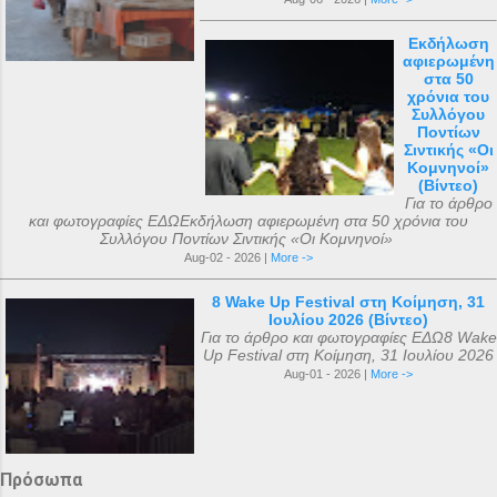
Εκδήλωση
αφιερωμένη
στα 50
χρόνια του
Συλλόγου
Ποντίων
Σιντικής «Οι
Κομνηνοί»
(Βίντεο)
Για το άρθρο
και φωτογραφίες ΕΔΩΕκδήλωση αφιερωμένη στα 50 χρόνια του
Συλλόγου Ποντίων Σιντικής «Οι Κομνηνοί»
Aug-02 - 2026 |
More ->
8 Wake Up Festival στη Κοίμηση, 31
Ιουλίου 2026 (Βίντεο)
Για το άρθρο και φωτογραφίες ΕΔΩ8 Wake
Up Festival στη Κοίμηση, 31 Ιουλίου 2026
Aug-01 - 2026 |
More ->
Πρόσωπα