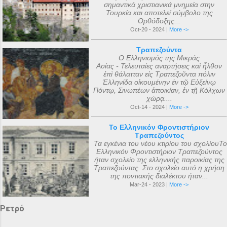
σημαντικά χριστιανικά μνημεία στην
Τουρκία και αποτελεί σύμβολο της
Ορθόδοξης...
Oct-20 - 2024 |
More ->
Τραπεζούντα
Ο Ελληνισμός της Μικράς
Ασίας - Τελευταίες αναρτήσεις καὶ ἦλθον
ἐπὶ θάλατταν εἰς Τραπεζοῦντα πόλιν
Ἑλληνίδα οἰκουμένην ἐν τῷ Εὐξείνῳ
Πόντῳ, Σινωπέων ἀποικίαν, ἐν τῇ Κόλχων
χώρᾳ....
Oct-14 - 2024 |
More ->
Το Ελληνικόν Φροντιστήριον
Τραπεζούντος
Τα εγκένια του νέου κτιρίου του σχολίουΤο
Ελληνικόν Φροντιστήριον Τραπεζούντος
ήταν σχολείο της ελληνικής παροικίας της
Τραπεζούντας. Στο σχολείο αυτό η χρήση
της ποντιακής διαλέκτου ήταν...
Mar-24 - 2023 |
More ->
Ρετρό