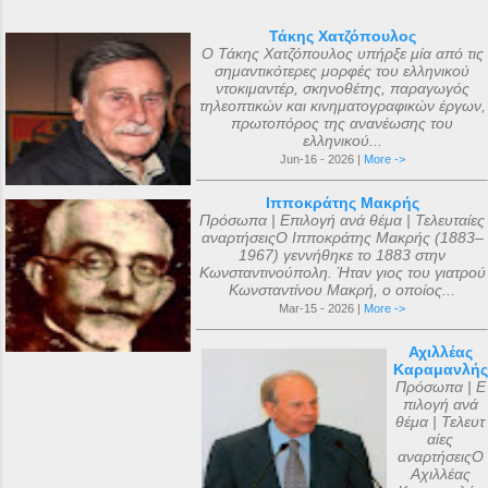
Τάκης Χατζόπουλος
Ο Τάκης Χατζόπουλος υπήρξε μία από τις
σημαντικότερες μορφές του ελληνικού
ντοκιμαντέρ, σκηνοθέτης, παραγωγός
τηλεοπτικών και κινηματογραφικών έργων,
πρωτοπόρος της ανανέωσης του
ελληνικού...
Jun-16 - 2026 |
More ->
Ιπποκράτης Μακρής
Πρόσωπα | Επιλογή ανά θέμα | Τελευταίες
αναρτήσειςΟ Ιπποκράτης Μακρής (1883–
1967) γεννήθηκε το 1883 στην
Κωνσταντινούπολη. Ήταν γιος του γιατρού
Κωνσταντίνου Μακρή, ο οποίος...
Mar-15 - 2026 |
More ->
Αχιλλέας
Καραμανλής
Πρόσωπα | Ε
πιλογή ανά
θέμα | Τελευτ
αίες
αναρτήσειςΟ
Αχιλλέας