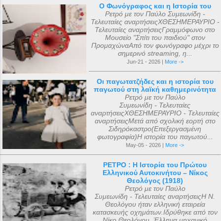
Ο Φωνόγραφος και η Ιστορία του
Ρετρό με τον Παύλο Συμεωνίδη -
Τελευταίες αναρτήσειςΧΘΕΣΗΜΕΡΑΥΡΙΟ -
Τελευταίες αναρτήσειςΓραμμόφωνο στο
Μουσείο "Σπίτι του παιδιού" στον
ΠρομαχώναΑπό τον φωνόγραφο μέχρι το
σημερινό streaming, η...
Jun-21 - 2026 |
More ->
Οι παγωτατζήδες και η ιστορία του
παγωτού στη λαϊκή καθημερινότητα
Ρετρό με τον Παύλο
Συμεωνίδη - Τελευταίες
αναρτήσειςΧΘΕΣΗΜΕΡΑΥΡΙΟ - Τελευταίες
αναρτήσειςΜετά από σχολική εορτή στο
Σιδηρόκαστρο(Επεξεργασμένη
φωτογραφία)Η ιστορία του παγωτού...
May-05 - 2026 |
More ->
ΡΕΤΡΟ : Η Ιστορία του Πρώτου
Ελληνικού Αυτοκινήτου – Νίκος
Θεολόγος (1918)
Ρετρό με τον Παύλο
Συμεωνίδη - Τελευταίες αναρτήσειςΗ Ν.
Θεολόγου ήταν ελληνική εταιρεία
κατασκευής οχημάτων.Ιδρύθηκε από τον
Νίκο Θεολόγου, Έλληνα μηχανικό