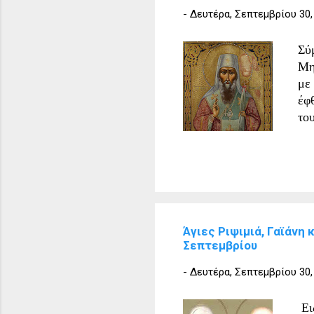
-
Δευτέρα, Σεπτεμβρίου 30,
Σύ
Μη
με
έφ
το
αφ
απ
Χρ
ει
Χρ
λαό
Άγιες Ριψιμιά, Γαϊάνη
συ
Σεπτεμβρίου
στ
Μι
-
Δευτέρα, Σεπτεμβρίου 30,
το
δι
Eι