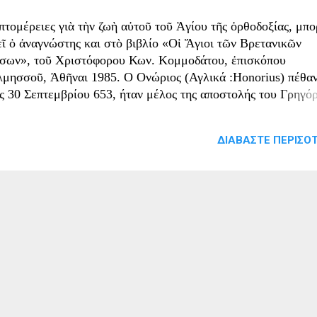
πτομέρειες γιὰ τὴν ζωὴ αὐτοῦ τοῦ Ἁγίου τῆς ὀρθοδοξίας, μπο
εῖ ὁ ἀναγνώστης και στὸ βιβλίο «Οἱ Ἅγιοι τῶν Βρετανικῶν
σων», τοῦ Χριστόφορου Κων. Κομμοδάτου, ἐπισκόπου
λμησσοῦ, Ἀθῆναι 1985. Ο Ονώριος (Αγλικά :Honorius) πέθα
ις 30 Σεπτεμβρίου 653, ήταν μέλος της αποστολής του Γρηγό
α τον εκχριστιανισμό των Αγγλοσαξόνων από τον παγανισμό τ
7 μ.Χ., ο οποίος αργότερα έγινε Αρχιεπίσκοπος του Καντέρμπ
ΔΙΑΒΆΣΤΕ ΠΕΡΙΣΌΤ
τά τη διάρκεια της αρχιεπισκοπίας του, χειροτόνησε τον πρώ
γλο επίσκοπο του Ρότσεστερ και βοήθησε τις ιεραποστολικές
οσπάθειες του Φήλιξ στην Ανατολική Αγγλία. Ο Ονώριος ήτα
λευταίος που πέθανε από τους ιεραποστόλους του Γρηγόριου.
ώιμη ζωή Ρωμαίος στην καταγωγή, ο Ονώριος πιθανόν ήταν 
ό εκείνους που επέλεξε ο Πάπας Γρηγόριος ο Μέγας για την
στολή στην Αγγλία, αν και είναι πιο πιθανό ότι ήταν μέλος τ
ύτερης ομάδας ιεραποστόλων, που στάλθηκε το 601. Δεν είνα
ωστό αν το όνομά του του δόθηκε κατά τη γέννηση ή αν το επ
ν έγινε...