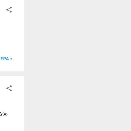
ΕΡΑ »
 Δύο