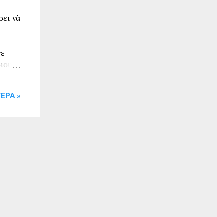
ρεῖ νὰ
νε
ριου
ους το
ουρι.
ΕΡΑ »
το
ν ο
ένας
ης
ι
έλεξε