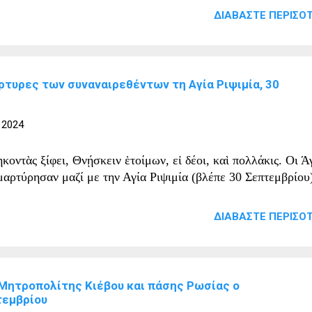
ΔΙΑΒΆΣΤΕ ΠΕΡΙΣΌΤ
ρτυρες των συναναιρεθέντων τη Αγία Pιψιμία, 30
 2024
οντὰς ξίφει, Θνῄσκειν ἑτοίμων, εἰ δέοι, καὶ πολλάκις. Οι Ά
ρτύρησαν μαζί με την Αγία Ριψιμία (βλέπε 30 Σεπτεμβρίου)
ΔΙΑΒΆΣΤΕ ΠΕΡΙΣΌΤ
Μητροπολίτης Κιέβου και πάσης Ρωσίας ο
τεμβρίου