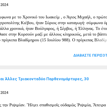
 2024
μφωνα με το Χρονικό του Ιωακείμ , ο Άγιος Μιχαήλ, ο πρώτ
τροπολίτης Κιέβου, ήταν Σύριος στην καταγωγή· σύμφωνα 
 άλλα χρονικά, ήταν Βούλγαρος, ή Σέρβος, ή Έλληνας. Το έτο
θασε στην Κορσούν μαζί με άλλους κληρικούς, μετά το βάπτ
υ πρίγκιπα Βλαδίμηρου (15 Ιουλίου 988). Ο πρίγκιπας Βλαδίμ
ού βαπτίστηκε, είχε ζητήσει από την Κωνσταντινούπολη να
οσταλούν κληρικοί στη Ρωσία, ώστε να φωτίσουν με το φως 
ΔΙΑΒΆΣΤΕ ΠΕΡΙΣΌΤ
ιστού τον λαό που βρισκόταν βυθισμένος στη δεισιδαιμονία 
δωλολατρίας. Ο Οικουμενικός Πατριάρχης Νικόλαος Β΄
υσοβέργης λοιπόν διάλεξε τον Μιχαήλ για να οδηγήσει τον 
, χάρη στη σοφία και τον άμεμπτο και άγιο βίο του. Τον
 και Άλλες Τριακονταδύο Παρθενομάρτυρες, 30
νόδευαν έξι επίσκοποι και πολλοί κληρικοί, για να τον βοηθ
ο έργο του. Από την Κορσούν ο πρίγκιπας Βλαδίμηρος έφερε 
χαήλ στο Κίεβο, την πρωτεύουσα της Ρωσίας τότε, για να φω
 2024
ν λαό της. Ως πρώτος μητροπολίτης της Ρωσικής Εκκλησίας, 
ακονία του ήταν δύσκολη αλλά γεμάτη χάρη. Με ζήλο διέτρεχε
ς την Pιψιμίαν. Ἤλγει σπαθισμοῖς οὐδαμῶς Ῥιψιμία, Ἄπειρα