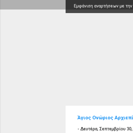
Εμφάνιση αναρτήσεων με την
Α
ν
α
ρ
τ
ή
σ
ε
ι
ς
Άγιος Ονώριος Αρχιεπ
-
Δευτέρα, Σεπτεμβρίου 30,