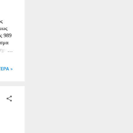
ος
όμως
ς 989
ισμα
ηρος,
του
ΕΡΑ »
της
ρωσικό
ήσουν
τον
τίσει
η
 τη