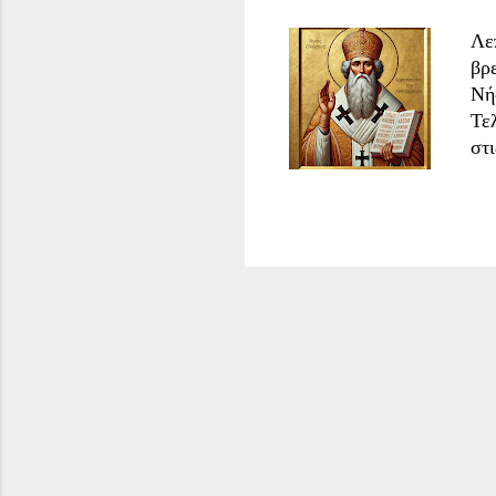
Λε
βρ
Νή
Τε
στ
γι
59
Κα
Άγ
πρ
τε
Πρ
απ
απο
δε
γν
ότα