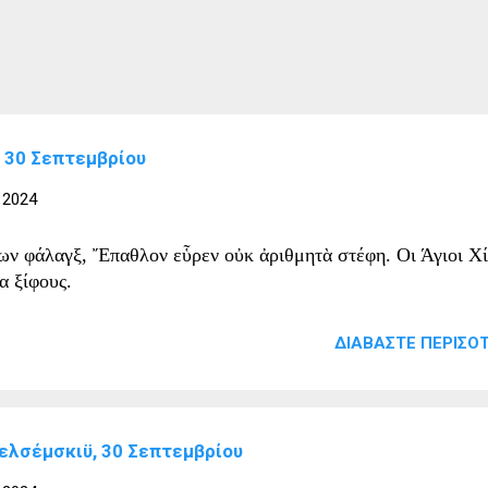
, 30 Σεπτεμβρίου
 2024
ν φάλαγξ, Ἔπαθλον εὗρεν οὐκ ἀριθμητὰ στέφη. Οι Άγιοι Χί
α ξίφους.
ΔΙΑΒΆΣΤΕ ΠΕΡΙΣΌΤ
Πελσέμσκιϋ, 30 Σεπτεμβρίου