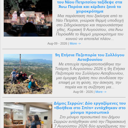
του Νέου Πετριτσίου ταξίδεψε στα
Άνω Πορόια και κέρδισε ξανά το
χειροκρότημα
Μια παράσταση που ξεκίνησε από το
Νέο Πετρίτσι, γνώρισε θερμή υποδοχή
στο Σιδηρόκαστρο και παρουσιάστηκε
χθες, Κυριακή 9 Αυγούστου, στα Άνω
ΠορόιαΜε το θερμό χειροκρότημα του
κοινού να αποτελεί πλέον...
Aug-09 - 2026 |
More ->
9η Ετήσια Πεζοπορία του Συλλόγου
Αετοβουνίου
Με επιτυχία πραγματοποιήθηκε την
Τετάρτη 5 Αυγούστου 2026 η 9η Ετήσια
Πεζοπορία του Συλλόγου Αετοβουνίου,
μια όμορφη δράση που συνδύασε την
επαφή με τη φύση, την άσκηση, την
παρέα και τη συζήτηση για...
Aug-08 - 2026 |
More ->
Δήμος Σερρών: Δύο εργαζόμενες του
«Βοήθεια στο Σπίτι» εντάχθηκαν στο
μόνιμο προσωπικό
Στο μόνιμο προσωπικό του Δήμου
Σερρών εντάχθηκαν από την Παρασκευή
7 Αυγούστου 2026 δύο εργαζόμενες του