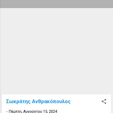
ή
σ
ε
ι
ς
Σωκράτης Ανθρακόπουλος
-
Πέμπτη, Αυγούστου 15, 2024