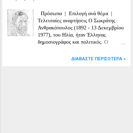
Πρόσωπα | Επιλογή ανά θέμα |
Τελευταίες αναρτήσεις Ο Σωκράτης
Ανθρακόπουλος (1892 - 13 Δεκεμβρίου
1977), του Ηλία, ήταν Έλληνας
δημοσιογράφος και πολιτικός. Ο
Σωκράτης Ανθρακόπουλος γεννήθηκε
στα 1892 στη Νίγδη Ικονίου Μ. Ασίας.
ΔΙΑΒΆΣΤΕ ΠΕΡΙΣΌΤΕΡΑ »
Περάτωσε σπουδές στο ημιγυμνάσιο
των Μεταλλείων Ταύρου του Πόντου
καθώς και στο Γαλλικό Κολλέγιο Σαντ
Ζόζεφ των Αδάνων. Με τη σύζυγό του,
Καίτη, απέκτησαν παιδιά. Από τα
Σέρρας ξεκίνησε και τη σταδιοδρομία
του σαν πολιτικός, μιας και από το 1922
- 24 (μετά τη Μικρασιατική καταστροφή
και την εγκατάλειψη της Ανατ. Θράκης)
έλαβε μέρος ενεργό στα πολιτικά