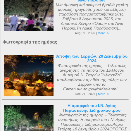
Μια όμορφη καλοκαιρινή βραδιά γεμάτη
μουσική, τραγούδι, χορό και ελληνική
παράδοση πραγματοποιήθηκε χθες,
Σάββατο 8 Αυγούστου 2026, στο
Δημοτικό Κέντρο «Όαση» στα Άνω
Πορόια.Τη Λαϊκή Παραδοσιακή...
Aug-09 - 2026 |
More ->
Φωτογραφία της ημέρας
Άποψη των Σερρών, 20 Δεκεμβρίου
2024
Φωτογραφία της ημέρας - Τελευταίες
αναρτήσεις Τα παιδιά του Συλλόγου
Αυτισμού Ν. Σερρών "Ηλιαχτίδα"
απολαμβάνουν την θέα της πόλης των
Σερρών από το
Citizen.ΦωτογραφίαMarianthi...
Dec-21 - 2024 |
More ->
Η ομορφιά του Ι.Ν. Αγίας
Παρασκευής Σιδηροκάστρου
Φωτογραφία της ημέρας - Τελευταίες
αναρτήσεις Η ομορφιά του Ι.Ν. Αγίας
Παρασκευής ΣιδηροκάστρουΑύριο
Τετάρτη 18 Δεκεμβρίου 2024ΟΡΘΡΟΣ