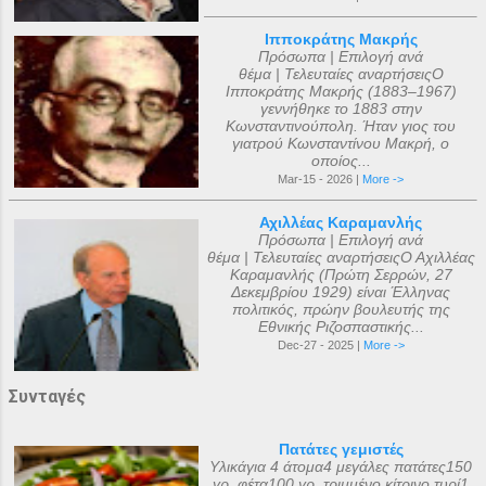
Ιπποκράτης Μακρής
Πρόσωπα | Επιλογή ανά
θέμα | Τελευταίες αναρτήσειςΟ
Ιπποκράτης Μακρής (1883–1967)
γεννήθηκε το 1883 στην
Κωνσταντινούπολη. Ήταν γιος του
γιατρού Κωνσταντίνου Μακρή, ο
οποίος...
Mar-15 - 2026 |
More ->
Αχιλλέας Καραμανλής
Πρόσωπα | Επιλογή ανά
θέμα | Τελευταίες αναρτήσειςΟ Αχιλλέας
Καραμανλής (Πρώτη Σερρών, 27
Δεκεμβρίου 1929) είναι Έλληνας
πολιτικός, πρώην βουλευτής της
Εθνικής Ριζοσπαστικής...
Dec-27 - 2025 |
More ->
Συνταγές
Πατάτες γεμιστές
Υλικάγια 4 άτομα4 μεγάλες πατάτες150
γρ. φέτα100 γρ. τριμμένο κίτρινο τυρί1