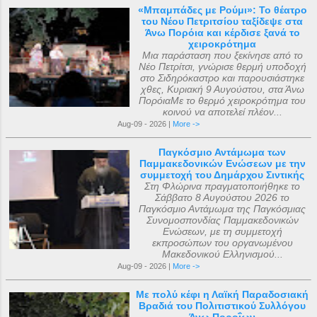
«Μπαμπάδες με Ρούμι»: Το θέατρο
του Νέου Πετριτσίου ταξίδεψε στα
Άνω Πορόια και κέρδισε ξανά το
χειροκρότημα
Μια παράσταση που ξεκίνησε από το
Νέο Πετρίτσι, γνώρισε θερμή υποδοχή
στο Σιδηρόκαστρο και παρουσιάστηκε
χθες, Κυριακή 9 Αυγούστου, στα Άνω
ΠορόιαΜε το θερμό χειροκρότημα του
κοινού να αποτελεί πλέον...
Aug-09 - 2026 |
More ->
Παγκόσμιο Αντάμωμα των
Παμμακεδονικών Ενώσεων με την
συμμετοχή του Δημάρχου Σιντικής
Στη Φλώρινα πραγματοποιήθηκε το
Σάββατο 8 Αυγούστου 2026 το
Παγκόσμιο Αντάμωμα της Παγκόσμιας
Συνομοσπονδίας Παμμακεδονικών
Ενώσεων, με τη συμμετοχή
εκπροσώπων του οργανωμένου
Μακεδονικού Ελληνισμού...
Aug-09 - 2026 |
More ->
Με πολύ κέφι η Λαϊκή Παραδοσιακή
Βραδιά του Πολιτιστικού Συλλόγου
Άνω Ποροΐων