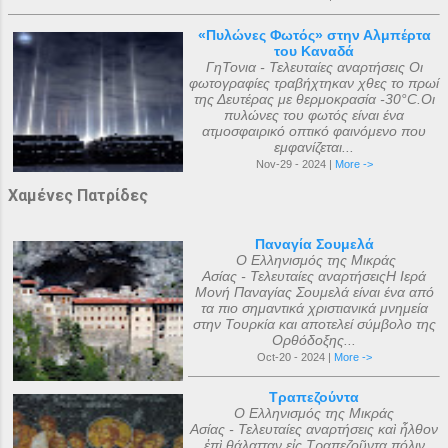
«Πυλώνες Φωτός» στην Αλμπέρτα
του Καναδά
ΓηΤονια - Τελευταίες αναρτήσεις Οι
φωτογραφίες τραβήχτηκαν χθες το πρωί
της Δευτέρας με θερμοκρασία -30°C.Οι
πυλώνες του φωτός είναι ένα
ατμοσφαιρικό οπτικό φαινόμενο που
εμφανίζεται...
Nov-29 - 2024 |
More ->
Χαμένες Πατρίδες
Παναγία Σουμελά
Ο Ελληνισμός της Μικράς
Ασίας - Τελευταίες αναρτήσειςΗ Ιερά
Μονή Παναγίας Σουμελά είναι ένα από
τα πιο σημαντικά χριστιανικά μνημεία
στην Τουρκία και αποτελεί σύμβολο της
Ορθόδοξης...
Oct-20 - 2024 |
More ->
Τραπεζούντα
Ο Ελληνισμός της Μικράς
Ασίας - Τελευταίες αναρτήσεις καὶ ἦλθον
ἐπὶ θάλατταν εἰς Τραπεζοῦντα πόλιν