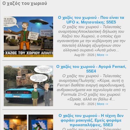
Ο χαζός του χωριού
Ο χαζός του χωριού - Που είναι τα
UFO κ. Μητσοτάκη; S5E5
Ο χαζός του χωριού - Τελευταίες
αναρτήσειςΑποκλειστική δήλωση του
Χαζού του Χωριού, ο οποίος έχει
αγανακτήσει με την κυβέρνηση για την
παντελή έλλειψη εξωγήινων στον
ελληνικό ουρανό.«Αυτά μόνο...
Aug-09 - 2026 |
More ->
Ο χαζός του χωριού - Αγορά Ferrari,
S5E4
Ο χαζός του χωριού - Τελευταίες
αναρτήσειςΠωλητής: «Κύριε, αυτή η
Ferrari διαθέτει ενεργή αεροδυναμική,
ανθρακονήματα και τεχνολογία από τη
Formula 1!»Ο χαζός του χωριού:
«Ωραία, αλλά αν βάλω 4...
Aug-05 - 2026 |
More ->
Ο χαζός του χωριού - Η τέχνη δεν
φοράει μακιγιάζ. Εμείς φοράμε
προκαταλήψεις, S5E3
Ο χαζός του χωριού - Τελευταίες