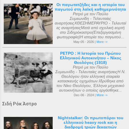
Οι παγωτατζήδες και η ιστορία του
παγωτού στη λαϊκή καθημερινότητα
Ρετρό με τον Παύλο
Συμεωνίδη - Τελευταίες
αναρτήσειςΧΘΕΣΗΜΕΡΑΥΡΙΟ - Τελευταί
ες αναρτήσειςΜετά από σχολική εορτή
στο Σιδηρόκαστρο(Επεξεργασμένη
φωτογραφία)Η ιστορία του παγωτού...
May-05 - 2026 |
More ->
ΡΕΤΡΟ : Η Ιστορία του Πρώτου
Ελληνικού Αυτοκινήτου – Νίκος
Θεολόγος (1918)
Ρετρό με τον Παύλο
Συμεωνίδη - Τελευταίες αναρτήσειςΗ Ν.
Θεολόγου ήταν ελληνική εταιρεία
κατασκευής οχημάτων.Ιδρύθηκε από
τον Νίκο Θεολόγου, Έλληνα μηχανικό
αυτοκινήτων ο οποίος εργάσθηκε...
Dec-06 - 2024 |
More ->
Σιδή Ρόκ Άστρο
Nightstalker: Οι πρωτοπόροι του
ελληνικού heavy rock και η
διαδρομή τριών δεκαετιών