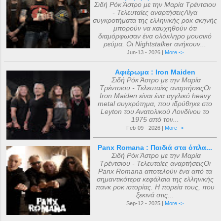
Σιδή Ρόκ Άστρο με την Μαρία Τρέντσιου
- Τελευταίες αναρτήσειςΛίγα
συγκροτήματα της ελληνικής ροκ σκηνής
μπορούν να καυχηθούν ότι
διαμόρφωσαν ένα ολόκληρο μουσικό
ρεύμα. Οι Nightstalker ανήκουν...
Jun-13 - 2026 |
More ->
Αφιέρωμα : Iron Maiden
Σιδή Ρόκ Άστρο με την Μαρία
Τρέντσιου - Τελευταίες αναρτήσειςΟι
Iron Maiden είναι ένα αγγλικό heavy
metal συγκρότημα, που ιδρύθηκε στο
Leyton του Ανατολικού Λονδίνου το
1975 από τον...
Feb-09 - 2026 |
More ->
Panx Romana : Παιδιά στα όπλα...
Σιδή Ρόκ Άστρο με την Μαρία
Τρέντσιου - Τελευταίες αναρτήσειςΟι
Panx Romana αποτελούν ένα από τα
σημαντικότερα κεφάλαια της ελληνικής
πανκ ροκ ιστορίας. Η πορεία τους, που
ξεκινά στις...
Sep-12 - 2025 |
More ->