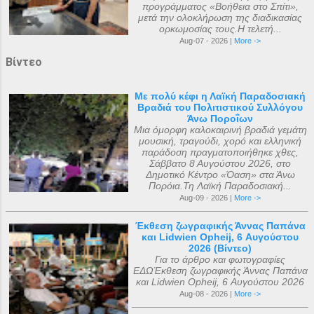
προγράμματος «Βοήθεια στο Σπίτι»,
μετά την ολοκλήρωση της διαδικασίας
ορκωμοσίας τους.Η τελετή...
Aug-07 - 2026 |
More ->
Βίντεο
Με πολύ κέφι η Λαϊκή Παραδοσιακή
Βραδιά του Πολιτιστικού Συλλόγου
Άνω Ποροΐων
Μια όμορφη καλοκαιρινή βραδιά γεμάτη
μουσική, τραγούδι, χορό και ελληνική
παράδοση πραγματοποιήθηκε χθες,
Σάββατο 8 Αυγούστου 2026, στο
Δημοτικό Κέντρο «Όαση» στα Άνω
Πορόια.Τη Λαϊκή Παραδοσιακή...
Aug-09 - 2026 |
More ->
Έκθεση ζωγραφικής Άννας Παπάνα
και Lidwien Opheij, 6 Αυγούστου
2026 (Βίντεο)
Για το άρθρο και φωτογραφίες
ΕΔΩΈκθεση ζωγραφικής Άννας Παπάνα
και Lidwien Opheij, 6 Αυγούστου 2026
Aug-08 - 2026 |
More ->