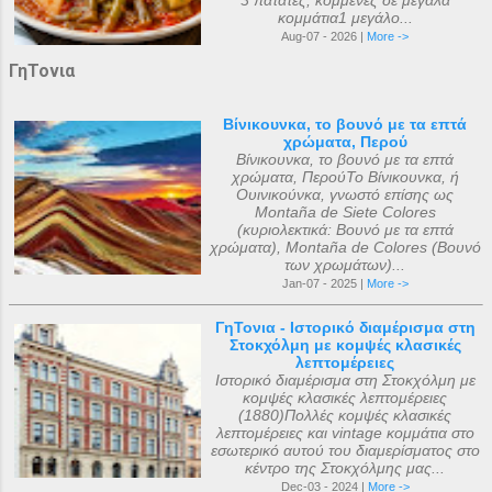
3 πατάτες, κομμένες σε μεγάλα
κομμάτια1 μεγάλο...
Aug-07 - 2026 |
More ->
ΓηΤονια
Βίνικουνκα, το βουνό με τα επτά
χρώματα, Περού
Βίνικουνκα, το βουνό με τα επτά
χρώματα, ΠερούΤο Βίνικουνκα, ή
Ουινικούνκα, γνωστό επίσης ως
Montaña de Siete Colores
(κυριολεκτικά: Βουνό με τα επτά
χρώματα), Montaña de Colores (Βουνό
των χρωμάτων)...
Jan-07 - 2025 |
More ->
ΓηΤονια - Ιστορικό διαμέρισμα στη
Στοκχόλμη με κομψές κλασικές
λεπτομέρειες
Ιστορικό διαμέρισμα στη Στοκχόλμη με
κομψές κλασικές λεπτομέρειες
(1880)Πολλές κομψές κλασικές
λεπτομέρειες και vintage κομμάτια στο
εσωτερικό αυτού του διαμερίσματος στο
κέντρο της Στοκχόλμης μας...
Dec-03 - 2024 |
More ->