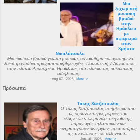
Μια
ξεχωριστή
μουσική
βραδιά
στην
Ηράκλεια
με
αφιέρωμα
στον
Χρήστο
Νικολόπουλο
Μια ιδιαίτερη βραδιά γεμάτη μουσική, συναίσθημα και αγαπημένα
λαϊκά τραγούδια πραγματοποιήθηκε χθες, Παρασκευή 7 Αυγούστου,
στην πλατεία Δημαρχείου Ηράκλειας, στο πλαίσιο της πολιτιστικής
εκδήλωσης...
Aug-07 - 2026 |
More ->
Πρόσωπα
Τάκης Χατζόπουλος
Ο Τάκης Χατζόπουλος υπήρξε μία από
τις σημαντικότερες μορφές του
ελληνικού ντοκιμαντέρ, σκηνοθέτης,
παραγωγός τηλεοπτικών και
κινηματογραφικών έργων, πρωτοπόρος
της ανανέωσης του ελληνικού...
Jun-16 - 2026 |
More ->