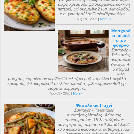
μικρό κρεμμύδι, ψιλοκομμένο1 κόκκινη
πιπεριά, ψιλοκομμένη2 κ.σ. ελαιόλαδο2
κ.σ. γιαούρτιΑλάτιΠιπέριΡίγανηΛίγη...
Aug-09 - 2026 |
More ->
Μοσχαρά
κι με ρύζι
στον
φούρνο
Συνταγές -
Τελευταίες
αναρτήσεις
Υλικάγια 4–
5 άτομα1
κιλό
μοσχάρι, κομμένο σε μερίδες1½ φλιτζάνι ρύζι καρολίνα1 μεγάλο
κρεμμύδι, ψιλοκομμένο2 σκελίδες σκόρδο, ψιλοκομμένες400 γρ.
ντομάτα τριμμένη ή...
Aug-08 - 2026 |
More ->
Φασολάκια Γιαχνί
Συνταγές - Τελευταίες
αναρτήσειςΜερίδες: 4Χρόνος
προετοιμασίας: 15 λεπτάΧρόνος
μαγειρέματος: περίπου 50 λεπτάΥλικά1
κιλό φρέσκα φασολάκια, καθαρισμένα2-