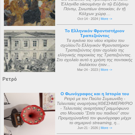
Ἑλληνίδα οἰκουμένην ἐν τῷ Εὐξείνῳ
Πόντῳ, Σινωπέων ἀποικίαν, ἐν τῇ
Κόλχων χώρᾳ....
Oct-14 - 2024 |
More ->
Το Ελληνικόν Φροντιστήριον
Τραπεζούντος
Τα εγκένια του νέου κτιρίου του
σχολίουΤο Ελληνικόν Φροντιστήριον
Τραπεζούντος ήταν σχολείο της
ελληνικής παροικίας της Τραπεζούντας.
Στο σχολείο αυτό η χρήση της ποντιακής
διαλέκτου ήταν...
Mar-24 - 2023 |
More ->
Ρετρό
Ο Φωνόγραφος και η Ιστορία του
Ρετρό με τον Παύλο Συμεωνίδη -
Τελευταίες αναρτήσειςΧΘΕΣΗΜΕΡΑΥΡΙΟ
- Τελευταίες αναρτήσειςΓραμμόφωνο
στο Μουσείο "Σπίτι του παιδιού" στον
ΠρομαχώναΑπό τον φωνόγραφο μέχρι
το σημερινό streaming, η...
Jun-21 - 2026 |
More ->