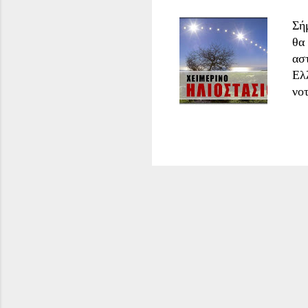
Σή
θα 
ασ
Ελ
νο
όπ
τη
με
ηλι
ψη
ηλ
το
ηλ
μέρ
Τρ
«σ
πρι