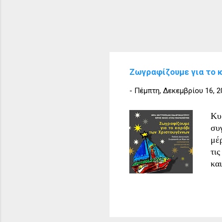
Ζωγραφίζουμε για το 
-
Πέμπτη, Δεκεμβρίου 16, 2
Κυ
συ
μέ
τι
κα
όμ
δι
ηλ
εκ