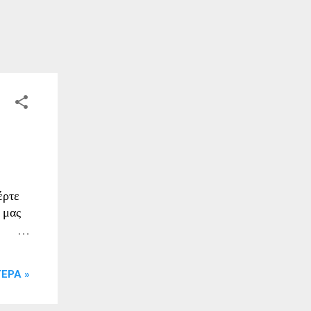
έρτε
 μας
,
ΕΡΑ »
αι τα