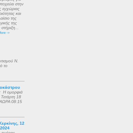
τοχεύει στην
ς εγχώριας
ιότητας και
αίσιο της
γικής της
στήριξη...
ore ->
υτισμού Ν.
ό το
ροκάστρου
ς Η ομορφιά
 Τετάρτη 18
ΑΩΡΑ 08:15
ερκίνης, 12
 2024
ς ημέρας