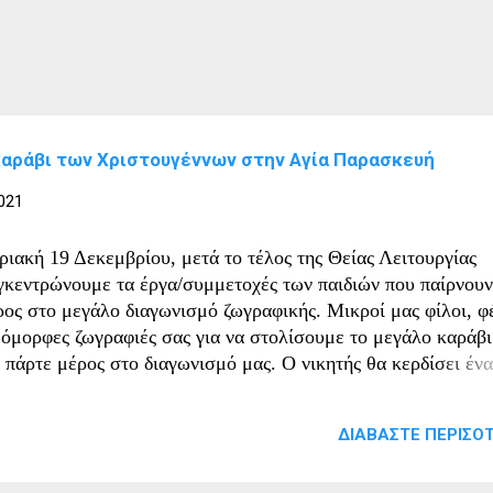
καράβι των Χριστουγέννων στην Αγία Παρασκευή
021
ριακή 19 Δεκεμβρίου, μετά το τέλος της Θείας Λειτουργίας
γκεντρώνουμε τα έργα/συμμετοχές των παιδιών που παίρνουν
ρος στο μεγάλο διαγωνισμό ζωγραφικής. Μικροί μας φίλοι, φ
ς όμορφες ζωγραφιές σας για να στολίσουμε το μεγάλο καράβι
ι πάρτε μέρος στο διαγωνισμό μας. Ο νικητής θα κερδίσει ένα
ορφο tablet!!!! Σας περιμένουμε!!!! ▶️▶️▶️Όροι συμμετοχής
αγωνισμού: Στα πλαίσια του διαγωνισμού καλούνται τα παιδιά
ΔΙΑΒΆΣΤΕ ΠΕΡΙΣΌΤ
ικίας έως 12 ετών, να συμμετέχουν με μία ζωγραφιά από την
κλησιαστική παράδοση των Χριστουγέννων. Το θέμα καθώς κ