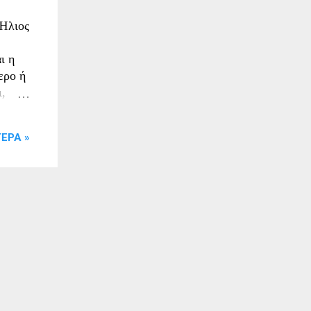
 Ήλιος
ι η
ερο ή
ι,
ιοχές
ΕΡΑ »
ει το
ινό
 ημέρα
ο)
ς