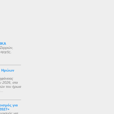
 ΙΚΑ
 Σερρών,
 αρχής,
ν Ηρώων
ηφάνειας
 2026, στα
τών του ήρωα
..
ισμός για
2027»
ρισμός για