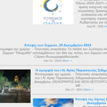
Όλους 2026-2027» σ
άμεση ενίσχυση τη
τουριστικής δραστηρ
εντάσσεται στο πλ
ευρύτερης στρατη
Κυβέρνησης για τη 
Aug-05 - 2026 |
M
Άποψη των Σερρών, 20 Δεκεμβρίου 2024
ογραφία της ημέρας - Τελευταίες αναρτήσεις Τα παιδιά του Συλλόγου Α
Σερρών "Ηλιαχτίδα" απολαμβάνουν την θέα της πόλης των Σερρών απ
Citizen.ΦωτογραφίαMarianthi...
Dec-21 - 2024 |
More ->
Η ομορφιά του Ι.Ν. Αγίας Παρασκευής Σιδη
Φωτογραφία της ημέρας - Τελευταίες αναρτήσει
του Ι.Ν. Αγίας Παρασκευής ΣιδηροκάστρουΑύριο
Δεκεμβρίου 2024ΟΡΘΡΟΣ ΚΑΙ ΘΕΙΑ ΛΕΙΤΟΥΡΓΙ
ΜΕ...
Dec-17 - 2024 |
More ->
Άποψη της λίμνης Κ
Δεκεμβρίου
Φωτογραφία τη