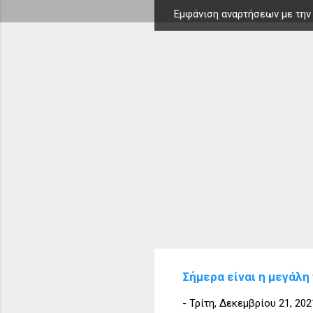
Εμφάνιση αναρτήσεων με την
Α
ν
α
ρ
τ
ή
σ
ε
ι
ς
Σήμερα είναι η μεγάλη
-
Τρίτη, Δεκεμβρίου 21, 202