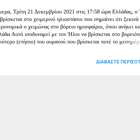
μερα, Τρίτη 21 Δεκεμβρίου 2021 στις 17:58 ώρα Ελλάδας, ο
βρίσκεται στο χειμερινό ηλιοστάσιο που σημαίνει ότι ξεκινά
τρονομικά ο χειμώνας στο βόρειο ημισφαίριο, όπου ανήκει κα
λάδα Αυτό ισοδυναμεί με τον Ήλιο να βρίσκεται στο βορειότ
τιότερο (ετήσιο) του ουρανού που βρίσκεται ποτέ το μεσημέρ
ως εμφανίζεται σε εμάς πάνω στην επιφάνεια της Γης. Για περ
ς Γης εκτός των Τροπικών (δηλαδή με γεωγραφικό πλάτος
ΔΙΑΒΆΣΤΕ ΠΕΡΙΣΌΤ
γαλύτερο από 23.5 μοίρες ή μικρότερο από -23.5 μοίρες), τα
οστάσια είναι επίσης οι ημέρες κατά τις οποίες ο Ήλιος φτάν
λότερο (θερινό ηλιοστάσιο) ή το χαμηλότερο σημείο (χειμερ
ιοστάσιο) που έχει το μεσημέρι στη διάρκεια ενός χρόνου. Η
υ ηλιοστασίου είναι είτε η μεγαλύτερη (το Καλοκαίρι-Θερινό
ιοστάσιο) είτε η μικρότερη (το Χειμώνα-Χειμερινό ηλιοστάσι
α του έτους για όλες τις περιοχές της γης εκτός από τους
οπικούς. Η λέξη προέρχεται από το «ήλιος» και το
τέκομαι»/«στάση» επειδή κοντά στα ηλιοστάσια (λίγες ημέρε
...