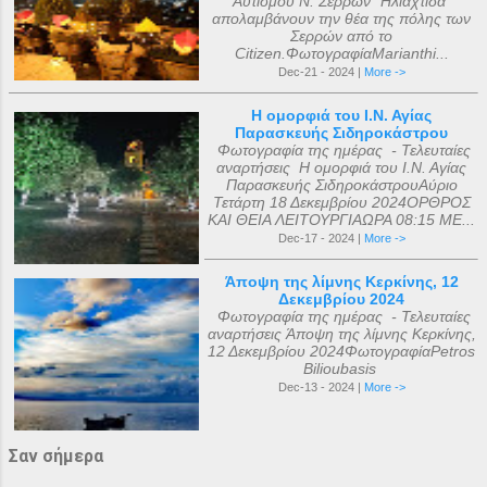
Αυτισμού Ν. Σερρών "Ηλιαχτίδα"
απολαμβάνουν την θέα της πόλης των
Σερρών από το
Citizen.ΦωτογραφίαMarianthi...
Dec-21 - 2024 |
More ->
Η ομορφιά του Ι.Ν. Αγίας
Παρασκευής Σιδηροκάστρου
Φωτογραφία της ημέρας - Τελευταίες
αναρτήσεις Η ομορφιά του Ι.Ν. Αγίας
Παρασκευής ΣιδηροκάστρουΑύριο
Τετάρτη 18 Δεκεμβρίου 2024ΟΡΘΡΟΣ
ΚΑΙ ΘΕΙΑ ΛΕΙΤΟΥΡΓΙΑΩΡΑ 08:15 ΜΕ...
Dec-17 - 2024 |
More ->
Άποψη της λίμνης Κερκίνης, 12
Δεκεμβρίου 2024
Φωτογραφία της ημέρας - Τελευταίες
αναρτήσεις Άποψη της λίμνης Κερκίνης,
12 Δεκεμβρίου 2024ΦωτογραφίαPetros
Bilioubasis
Dec-13 - 2024 |
More ->
Σαν σήμερα