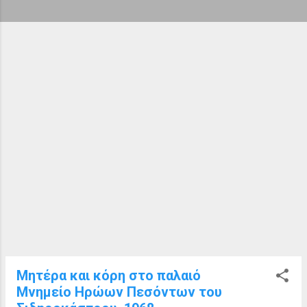
ή
σ
ε
ι
ς
Μητέρα και κόρη στο παλαιό
Μνημείο Ηρώων Πεσόντων του