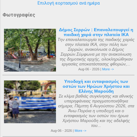
Επιλογή εορτασμού ανά ημέρα
Φωτογραφίες
Δήμος Σερρών : Επαναλειτουργεί η
παιδική χαρά στην πλατεία ΙΚΑ
Την επαναλειτουργία της παιδικής χαράς
στην πλατεία ΙΚΑ, στην πόλη των
Σερρών, ανακοίνωσε ο Δήμος
Σερρών.Σύμφωνα με την ανακοίνωση
της δημοτικής αρχής, ολοκληρώθηκαν
εργασίες αποκατάστασης φθορών,...
Aug-06 - 2026 |
More ->
Υποδοχή και ενταφιασμός των
οστών των Ηρώων Χρήστου και
Ελένης Μαρούδη
Σε κλίμα βαθιάς συγκίνησης και εθνικής
υπερηφάνειας πραγματοποιήθηκε
σήμερα, Πέμπτη 6 Αυγούστου 2026, στα
Άνω Πορόια η υποδοχή και ο
ενταφιασμός των οστών του ήρωα
Χρήστου Μαρούδη και της αδελφής
του...
Aug-06 - 2026 |
More ->