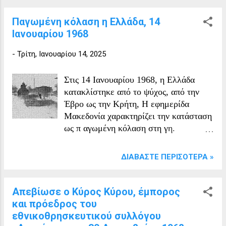
Παγωμένη κόλαση η Ελλάδα, 14
Ιανουαρίου 1968
-
Τρίτη, Ιανουαρίου 14, 2025
Στις 14 Ιανουαρίου 1968, η Ελλάδα
κατακλίστηκε από το ψύχος, από την
Έβρο ως την Κρήτη, Η εφημερίδα
Μακεδονία χαρακτηρίζει την κατάσταση
ως π αγωμένη κόλαση στη γη.
Αποκλεισμένοι από το χιόνι και τον
παγετό αρκετοί έχασαν την ζωή τους
ΔΙΑΒΆΣΤΕ ΠΕΡΙΣΌΤΕΡΑ »
από το ψύχος. Στον Νομό Σερρών το
ψύχος απομονώνει την πόλη, ενώ η
θερμοκρασία στην Ηράκλεια έπεσε"
Απεβίωσε ο Κύρος Κύρου, έμπορος
στους -11.6° βαθμούς κελσίου.. Ο
και πρόεδρος του
στρατός μόνο στους δρόμους. Στο
εθνικοθρησκευτικού συλλόγου
Σιδηρόκαστρο εγκυμονούσα