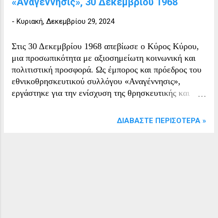
«Αναγέννησις», 30 Δεκεμβρίου 1968
μεταφέρετε από τον στρατό και γενάει
-
Κυριακή, Δεκεμβρίου 29, 2024
με το που φτάνει στο Νοσοκομείο
Σερρών. Φυσικά και τα γήπεδα θαμμένα
στο χιόνι.
Στις 30 Δεκεμβρίου 1968 απεβίωσε ο Κύρος Κύρου,
μια προσωπικότητα με αξιοσημείωτη κοινωνική και
πολιτιστική προσφορά. Ως έμπορος και πρόεδρος του
εθνικοθρησκευτικού συλλόγου «Αναγέννησις»,
εργάστηκε για την ενίσχυση της θρησκευτικής και
εθνικής ταυτότητας της κοινότητας. Παράλληλα, ως
αντιπρόεδρος του Ομίλου «Ορφέα», συνέβαλε ενεργά
ΔΙΑΒΆΣΤΕ ΠΕΡΙΣΌΤΕΡΑ »
στην προώθηση του πολιτισμού μέσα από
εκδηλώσεις, καλλιτεχνικές δραστηριότητες και
πρωτοβουλίες κοινωνικής συνοχής.