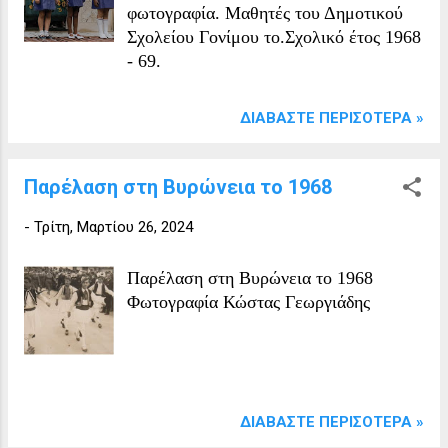
τοῦ ἀποβιώσαντο...
καθηγητής στο Πανεπιστήμιο
φωτογραφία. Μαθητές του Δημοτικού
Θεσσαλονίκης από το 1942 και ήταν
Σχολείου Γονίμου το.Σχολικό έτος 1968
αντεπιστέλλον μέλος πολλών
- 69.
ευρωπαϊκών ιατρικών εταιριών, καθώς
και της Ακαδημίας Αθηνών. Επιπλέον,
ΔΙΑΒΆΣΤΕ ΠΕΡΙΣΌΤΕΡΑ »
υπήρξε επίτιμο μέλος της
Ιατροχειρουργικής Εταιρείας Αθηνών,
της Ιατρικής Εταιρείας Θεσσαλονίκης
Παρέλαση στη Βυρώνεια το 1968
και Σερρών, και Πρόεδρος του
-
Τρίτη, Μαρτίου 26, 2024
Ελληνικού Ερυθρού Σταυρού
Θεσσαλονίκης. Οι διακρίσεις αυτές
μαρτυρούν τη σημαντική του συμβολή
Παρέλαση στη Βυρώνεια το 1968
στην ιατρική επιστήμη και την κοινωνία.
Φωτογραφία Κώστας Γεωργιάδης
Ο Κά...
ΔΙΑΒΆΣΤΕ ΠΕΡΙΣΌΤΕΡΑ »