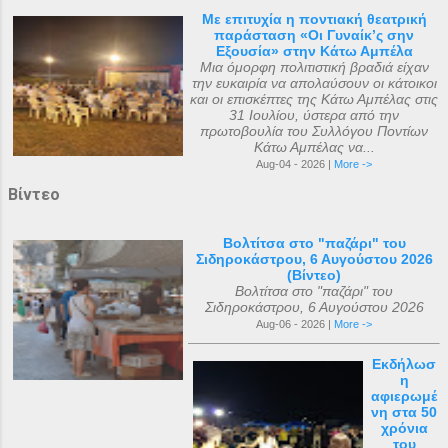
Με επιτυχία η ποντιακή θεατρική
παράσταση «Οι Γυναίκ’ς σην
Εξουσία» στην Κάτω Αμπέλα
Μια όμορφη πολιτιστική βραδιά είχαν
την ευκαιρία να απολαύσουν οι κάτοικοι
και οι επισκέπτες της Κάτω Αμπέλας στις
31 Ιουλίου, ύστερα από την
πρωτοβουλία του Συλλόγου Ποντίων
Κάτω Αμπέλας να...
Aug-04 - 2026 |
More ->
Βίντεο
Βολτίτσα στο "παζάρι" του
Σιδηροκάστρου, 6 Αυγούστου 2026
(Βίντεο)
Βολτίτσα στο "παζάρι" του
Σιδηροκάστρου, 6 Αυγούστου 2026
Aug-06 - 2026 |
More ->
Εκδήλωσ
η
αφιερωμέ
νη στα 50
χρόνια
του