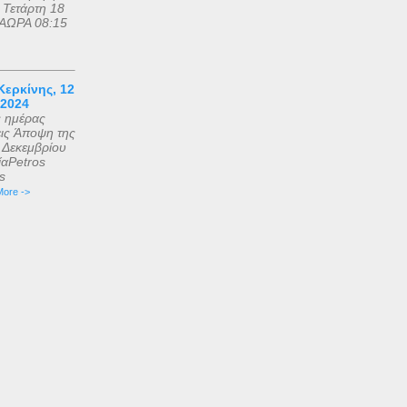
 Τετάρτη 18
ΑΩΡΑ 08:15
ερκίνης, 12
 2024
ς ημέρας
εις Άποψη της
2 Δεκεμβρίου
αPetros
is
ore ->