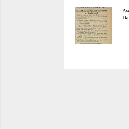
Αν
Da