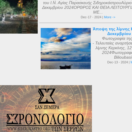
του Ι.Ν. Αγίας Παρασκευής ΣιδηροκάστρουΑύριο
Δεκεμβρίου 2024ΟΡΘΡΟΣ ΚΑΙ ΘΕΙΑ ΛΕΙΤΟΥΡΓΙ
ΜΕ...
Dec-17 - 2024 |
More ->
Άποψη της λίμνης Κ
Δεκεμβρίου
Φωτογραφία τη
- Τελευταίες αναρτήσ
λίμνης Κερκίνης, 1
2024Φωτογραφί
Bilioubas
Dec-13 - 2024 |
M