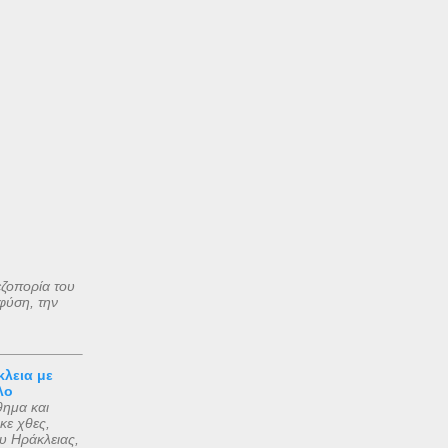
εζοπορία του
φύση, την
κλεια με
λο
θημα και
κε χθες,
υ Ηράκλειας,