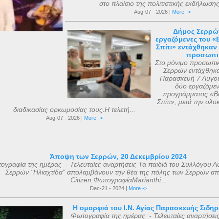
στο πλαίσιο της πολιτιστικής εκδήλωσης
Aug-07 - 2026 |
More ->
Δήμος Σερρώ
εργαζόμενες του «
Σπίτι» εντάχθηκαν
προσωπι
Στο μόνιμο προσωπι
Σερρών εντάχθηκα
Παρασκευή 7 Αυγο
δύο εργαζόμεν
προγράμματος «Βο
Σπίτι», μετά την ολ
διαδικασίας ορκωμοσίας τους.Η τελετή...
Aug-07 - 2026 |
More ->
Άποψη των Σερρών, 20 Δεκεμβρίου 2024
ογραφία της ημέρας - Τελευταίες αναρτήσεις Τα παιδιά του Συλλόγου Α
Σερρών "Ηλιαχτίδα" απολαμβάνουν την θέα της πόλης των Σερρών απ
Citizen.ΦωτογραφίαMarianthi...
Dec-21 - 2024 |
More ->
Η ομορφιά του Ι.Ν. Αγίας Παρασκευής Σιδη
Φωτογραφία της ημέρας - Τελευταίες αναρτήσει