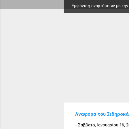
Εμφάνιση αναρτήσεων με την
Α
ν
α
ρ
τ
ή
σ
ε
ι
ς
Αναφορά του Σιδηροκάσ
-
Σάββατο, Ιανουαρίου 16, 