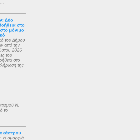
...
ν: Δύο
Βοήθεια στο
 στο μόνιμο
κό
κό του Δήμου
ν από την
ύστου 2026
ες του
ήθεια στο
οκλήρωση της
υτισμού Ν.
ό το
ροκάστρου
ς Η ομορφιά