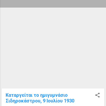
ή
σ
ε
ι
ς
Καταργείται το ημιγυμνάσιο
Σιδηροκάστρου, 9 Ιουλίου 1930