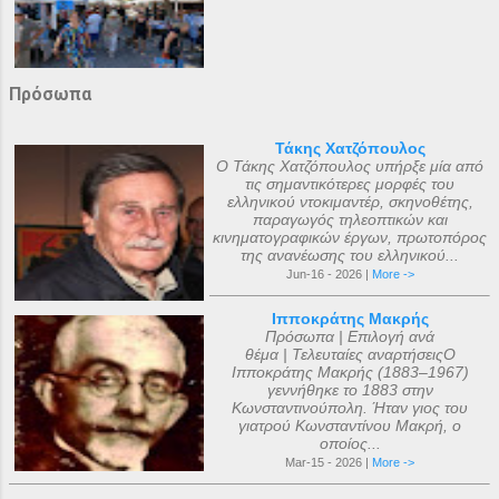
Πρόσωπα
Τάκης Χατζόπουλος
Ο Τάκης Χατζόπουλος υπήρξε μία από
τις σημαντικότερες μορφές του
ελληνικού ντοκιμαντέρ, σκηνοθέτης,
παραγωγός τηλεοπτικών και
κινηματογραφικών έργων, πρωτοπόρος
της ανανέωσης του ελληνικού...
Jun-16 - 2026 |
More ->
Ιπποκράτης Μακρής
Πρόσωπα | Επιλογή ανά
θέμα | Τελευταίες αναρτήσειςΟ
Ιπποκράτης Μακρής (1883–1967)
γεννήθηκε το 1883 στην
Κωνσταντινούπολη. Ήταν γιος του
γιατρού Κωνσταντίνου Μακρή, ο
οποίος...
Mar-15 - 2026 |
More ->