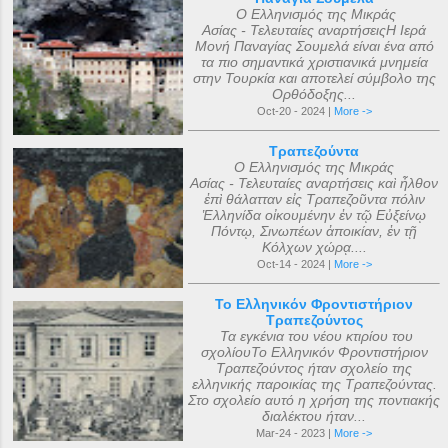
Ο Ελληνισμός της Μικράς
Ασίας - Τελευταίες αναρτήσειςΗ Ιερά
Μονή Παναγίας Σουμελά είναι ένα από
τα πιο σημαντικά χριστιανικά μνημεία
στην Τουρκία και αποτελεί σύμβολο της
Ορθόδοξης...
Oct-20 - 2024 |
More ->
Τραπεζούντα
Ο Ελληνισμός της Μικράς
Ασίας - Τελευταίες αναρτήσεις καὶ ἦλθον
ἐπὶ θάλατταν εἰς Τραπεζοῦντα πόλιν
Ἑλληνίδα οἰκουμένην ἐν τῷ Εὐξείνῳ
Πόντῳ, Σινωπέων ἀποικίαν, ἐν τῇ
Κόλχων χώρᾳ....
Oct-14 - 2024 |
More ->
Το Ελληνικόν Φροντιστήριον
Τραπεζούντος
Τα εγκένια του νέου κτιρίου του
σχολίουΤο Ελληνικόν Φροντιστήριον
Τραπεζούντος ήταν σχολείο της
ελληνικής παροικίας της Τραπεζούντας.
Στο σχολείο αυτό η χρήση της ποντιακής
διαλέκτου ήταν...
Mar-24 - 2023 |
More ->