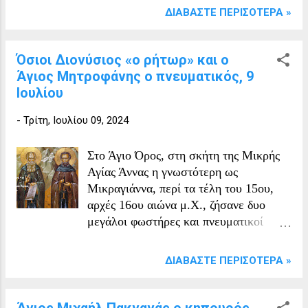
περιστατικό φαίνεται να έλαβε χώρα τις πρώτες ώρες
ΔΙΑΒΆΣΤΕ ΠΕΡΙΣΌΤΕΡΑ »
της προηγούμενης ημέρας.
Όσιοι Διονύσιος «ο ρήτωρ» και ο
Άγιος Μητροφάνης ο πνευματικός, 9
Ιουλίου
-
Τρίτη, Ιουλίου 09, 2024
Στο Άγιο Όρος, στη σκήτη της Μικρής
Αγίας Άννας η γνωστότερη ως
Μικραγιάννα, περί τα τέλη του 15ου,
αρχές 16ου αιώνα μ.Χ., ζήσανε δυο
μεγάλοι φωστήρες και πνευματικοί
Πατέρες, Ο Άγιος Διονύσιος «ο Ρήτωρ»
και ο υποτακτικός του Άγιος
ΔΙΑΒΆΣΤΕ ΠΕΡΙΣΌΤΕΡΑ »
Μητροφάνης ο πνευματικός. Η
Μικραγιάννα, αποτελεί εξάρτημα της
Μεγάλης Σκήτης της Αγίας Άννας και
Άγιος Μιχαήλ Πακνανάς ο κηπουρός,