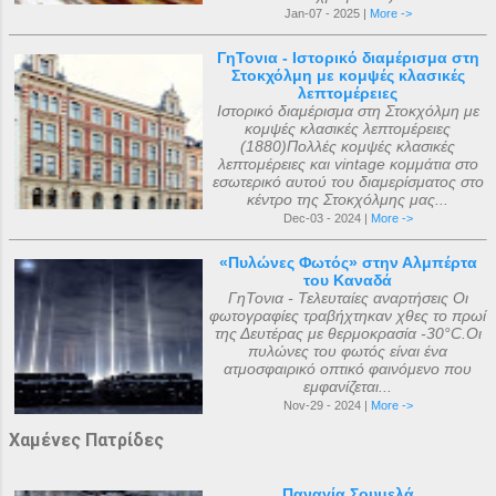
Jan-07 - 2025 |
More ->
ΓηΤονια - Ιστορικό διαμέρισμα στη
Στοκχόλμη με κομψές κλασικές
λεπτομέρειες
Ιστορικό διαμέρισμα στη Στοκχόλμη με
κομψές κλασικές λεπτομέρειες
(1880)Πολλές κομψές κλασικές
λεπτομέρειες και vintage κομμάτια στο
εσωτερικό αυτού του διαμερίσματος στο
κέντρο της Στοκχόλμης μας...
Dec-03 - 2024 |
More ->
«Πυλώνες Φωτός» στην Αλμπέρτα
του Καναδά
ΓηΤονια - Τελευταίες αναρτήσεις Οι
φωτογραφίες τραβήχτηκαν χθες το πρωί
της Δευτέρας με θερμοκρασία -30°C.Οι
πυλώνες του φωτός είναι ένα
ατμοσφαιρικό οπτικό φαινόμενο που
εμφανίζεται...
Nov-29 - 2024 |
More ->
Χαμένες Πατρίδες
Παναγία Σουμελά