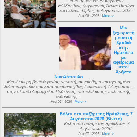
Για το άρθρο και φωτογραφίες
ΕΔΩΈκθεση ζωγραφικής Άννας Παπάνα
και Lidwien Opheij, 6 Αυγούστου 2026
Aug-08 - 2026 |
More ->
Μια
ξεχωριστή
μουσική
βραδιά
στην
Ηράκλεια
με
αφιέρωμα
στον
Χρήστο
Νικολόπουλο
Μια ιδιαίτερη βραδιά γεμάτη μουσική, συναίσθημα και αγαπημένα
λαϊκά τραγούδια πραγματοποιήθηκε χθες, Παρασκευή 7 Αυγούστου,
στην πλατεία Δημαρχείου Ηράκλειας, στο πλαίσιο της πολιτιστικής
εκδήλωσης...
Aug-07 - 2026 |
More ->
Βόλτα στο παζάρι της Ηράκλειας, 7
Αυγούστου 2026 (Βίντεο)
Βόλτα στο παζάρι της Ηράκλειας, 7
Αυγούστου 2026
Aug-07 - 2026 |
More ->