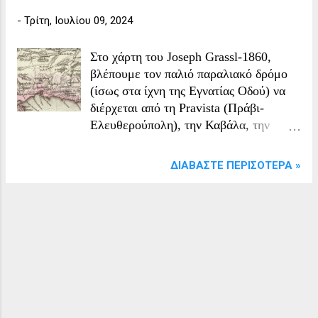
-
Τρίτη, Ιουλίου 09, 2024
Στο χάρτη του Joseph Grassl-1860,
βλέπουμε τον παλιό παραλιακό δρόμο
(ίσως στα ίχνη της Εγνατίας Οδού) να
διέρχεται από τη Pravista (Πράβι-
Ελευθερούπολη), την Καβάλα, την
Karasu Jenidscheh (Γενισέα), το Jasykoi
(Ίασμος), την Giumurdschina
ΔΙΑΒΆΣΤΕ ΠΕΡΙΣΌΤΕΡΑ »
(Κομοτινή), το Feredschik (Φέρρες)
...Κωνσταντινούπολη Το μεγάλο παζάρι
στο Πραβί (σήμερα Ελευθερούπολη)
ήταν ξακουστό και στα Σέρρας, αρκετοί
Σερραίοι πηγαίναν στο παζάρι για να
αγοράσουν και να πουλήσουν
εμπορεύματα και ζώα. Επί
Τουρκοκρατίας το Πράβι ήταν έδρα
μουδίρη (επάρχου), καδή, οικονομικού