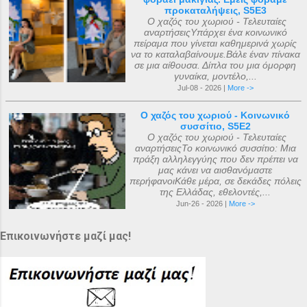
προκαταλήψεις, S5E3
Ο χαζός του χωριού - Τελευταίες
αναρτήσειςΥπάρχει ένα κοινωνικό
πείραμα που γίνεται καθημερινά χωρίς
να το καταλαβαίνουμε.Βάλε έναν πίνακα
σε μια αίθουσα. Δίπλα του μια όμορφη
γυναίκα, μοντέλο,...
Jul-08 - 2026 |
More ->
Ο χαζός του χωριού - Κοινωνικό
συσσίτιο, S5E2
Ο χαζός του χωριού - Τελευταίες
αναρτήσειςΤο κοινωνικό συσσίτιο: Μια
πράξη αλληλεγγύης που δεν πρέπει να
μας κάνει να αισθανόμαστε
περήφανοιΚάθε μέρα, σε δεκάδες πόλεις
της Ελλάδας, εθελοντές,...
Jun-26 - 2026 |
More ->
Επικοινωνήστε μαζί μας!