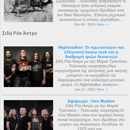
Συμεωνίδη - Τελευταίες αναρτήσειςΗ Ν.
Θεολόγου ήταν ελληνική εταιρεία
κατασκευής οχημάτων.Ιδρύθηκε από
τον Νίκο Θεολόγου, Έλληνα μηχανικό
αυτοκινήτων ο οποίος εργάσθηκε...
Dec-06 - 2024 |
More ->
Σιδή Ρόκ Άστρο
Nightstalker: Οι πρωτοπόροι του
ελληνικού heavy rock και η
διαδρομή τριών δεκαετιών
Σιδή Ρόκ Άστρο με την Μαρία Τρέντσιου
- Τελευταίες αναρτήσειςΛίγα
συγκροτήματα της ελληνικής ροκ σκηνής
μπορούν να καυχηθούν ότι
διαμόρφωσαν ένα ολόκληρο μουσικό
ρεύμα. Οι Nightstalker ανήκουν...
Jun-13 - 2026 |
More ->
Αφιέρωμα : Iron Maiden
Σιδή Ρόκ Άστρο με την Μαρία
Τρέντσιου - Τελευταίες αναρτήσειςΟι
Iron Maiden είναι ένα αγγλικό heavy
metal συγκρότημα, που ιδρύθηκε στο
Leyton του Ανατολικού Λονδίνου το
1975 από τον...