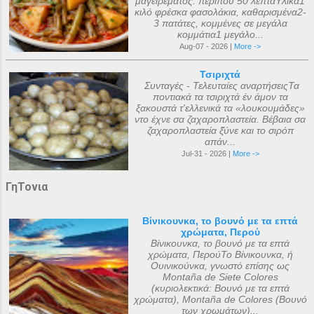
μαγειρέματος: περίπου 50 λεπτάΥλικά1
κιλό φρέσκα φασολάκια, καθαρισμένα2-
3 πατάτες, κομμένες σε μεγάλα
κομμάτια1 μεγάλο...
Aug-07 - 2026 |
More ->
Τσιριχτά
Συνταγές - Τελευταίες αναρτήσειςΤα
ποντιακά τα τσιριχτά έν άμον τα
ξακουστά τ'ελλενικά τα «λουκουμάδες»
ντο έχνε σα ζαχαροπλαστεία. Βέβαια σα
ζαχαροπλαστεία ξ̌ύνε και το σιρόπ
απάν...
Jul-31 - 2026 |
More ->
ΓηΤονια
Βίνικουνκα, το βουνό με τα επτά
χρώματα, Περού
Βίνικουνκα, το βουνό με τα επτά
χρώματα, ΠερούΤο Βίνικουνκα, ή
Ουινικούνκα, γνωστό επίσης ως
Montaña de Siete Colores
(κυριολεκτικά: Βουνό με τα επτά
χρώματα), Montaña de Colores (Βουνό
των χρωμάτων)...