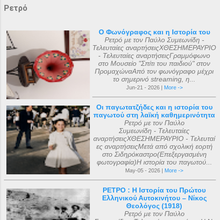
Ρετρό
Ο Φωνόγραφος και η Ιστορία του
Ρετρό με τον Παύλο Συμεωνίδη -
Τελευταίες αναρτήσειςΧΘΕΣΗΜΕΡΑΥΡΙΟ
- Τελευταίες αναρτήσειςΓραμμόφωνο
στο Μουσείο "Σπίτι του παιδιού" στον
ΠρομαχώναΑπό τον φωνόγραφο μέχρι
το σημερινό streaming, η...
Jun-21 - 2026 |
More ->
Οι παγωτατζήδες και η ιστορία του
παγωτού στη λαϊκή καθημερινότητα
Ρετρό με τον Παύλο
Συμεωνίδη - Τελευταίες
αναρτήσειςΧΘΕΣΗΜΕΡΑΥΡΙΟ - Τελευταί
ες αναρτήσειςΜετά από σχολική εορτή
στο Σιδηρόκαστρο(Επεξεργασμένη
φωτογραφία)Η ιστορία του παγωτού...
May-05 - 2026 |
More ->
ΡΕΤΡΟ : Η Ιστορία του Πρώτου
Ελληνικού Αυτοκινήτου – Νίκος
Θεολόγος (1918)
Ρετρό με τον Παύλο