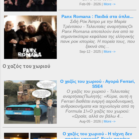
Feb-09 - 2026 |
More ->
Panx Romana : Παιδιά στα όπλα...
Σιδή Ρόκ Άστρο με την Μαρία
Τρέντσιου - Τελευταίες αναρτήσειςΟι
Panx Romana αποτελούν ένα από τα
σημαντικότερα κεφάλαια της ελληνικής
πανκ ροκ ιστορίας. Η πορεία τους, που
ξεκινά στις...
Sep-12 - 2025 |
More ->
Ο χαζός του χωριού
Ο χαζός του χωριού - Αγορά Ferrari,
S5E4
Ο χαζός του χωριού - Τελευταίες
αναρτήσειςΠωλητής: «Κύριε, αυτή η
Ferrari διαθέτει ενεργή αεροδυναμική,
ανθρακονήματα και τεχνολογία από τη
Formula 1!»Ο χαζός του χωριού:
«Ωραία, αλλά αν βάλω 4...
Aug-05 - 2026 |
More ->
Ο χαζός του χωριού - Η τέχνη δεν
φοράει μακιγιάζ. Εμείς φοράμε