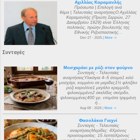
Αχιλλέας Καραμανλής
Πρόσωπα | Επιλογή ανά
θέμα | Τελευταίες αναρτήσειςΟ Αχιλλέας
Καραμανλής (Πρώτη Σερρών, 27
Δεκεμβρίου 1929) είναι Έλληνας
πολιτικός, πρώην βουλευτής της
Εθνικής Ριζοσπαστικής...
Dec-27 - 2025 |
More ->
Συνταγές
Μοσχαράκι με ρύζι στον φούρνο
Συνταγές - Τελευταίες
αναρτήσειςΥλικάγια 4–5 άτομα1 κιλό
μοσχάρι, κομμένο σε μερίδες1½ φλιτζάνι
ρύζι καρολίνα1 μεγάλο κρεμμύδι,
ψιλοκομμένο2 σκελίδες σκόρδο,
ψιλοκομμένες400 γρ. ντομάτα τριμμένη
ή...
Aug-08 - 2026 |
More ->
Φασολάκια Γιαχνί
Συνταγές - Τελευταίες
αναρτήσειςΜερίδες: 4Χρόνος
προετοιμασίας: 15 λεπτάΧρόνος