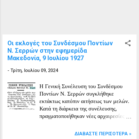
ΜΑΚΕΔΟΝΙAN ΑΘΗΝΑΙ, 9. Διὰ
Διατάγματὸς τοῦ ὑπουργείου Παιδείας,
εκδοθέντος ἐπὶ τῇ βάσει
γνωμοδοτήσεως τοῦ Διοικητικοῦ
Εκπαιδευτικού Συμβουλίου, καταργωῦν·
και πλὴν τῶν ἄλλων καὶ τὰ κατωτέρω
Οι εκλογές του Συνδέσμου Ποντίων
ἡμιγυμνάσια : Λιτοχώρου,
Ν. Σερρών στην εφημερίδα
Ζαγγλιβερίου, Μελισσοχωρίου,
Μακεδονία, 9 Ιουλίου 1927
Βελβενδού, Καταφυγίου, Βλάτσης,
Βογατσικού, Πενταλόφου, Βα- τούσης,
-
Τρίτη, Ιουλίου 09, 2024
Παμφύλων, Μανδαμάδων, Βαλην
μανίου, Σιδηροκάστρου. Επανωμής, Ν.
Η Γενική Συνέλευση του Συνδέσμου
Ζίχνης, Καλάνου λαὶ Λάντζου.
Ποντίων Ν. Σερρών συγκλήθηκε
εκτάκτως κατόπιν αιτήσεως των μελών.
Κατά τη διάρκεια της συνέλευσης,
πραγματοποιήθηκαν νέες αρχαιρεσίες
και εξελέγησαν οι εξής: Μ.
Γεωρβαλίδης Ε. Σταθερόπουλος Κ.
ΔΙΑΒΆΣΤΕ ΠΕΡΙΣΌΤΕΡΑ »
Πετρίδης Λ. Μαυρίδης Δ. Χ΄ Παντελής