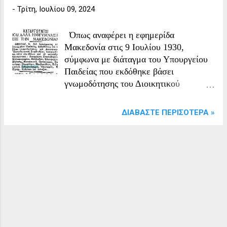
-
Τρίτη, Ιουλίου 09, 2024
Όπως αναφέρει η εφημερίδα
Μακεδονία στις 9 Ιουλίου 1930,
σύμφωνα με διάταγμα του Υπουργείου
Παιδείας που εκδόθηκε βάσει
γνωμοδότησης του Διοικητικού
Εκπαιδευτικού Συμβουλίου,
καταργούνται αρκετά ημιγυμνάσια στη
ΔΙΑΒΆΣΤΕ ΠΕΡΙΣΌΤΕΡΑ »
Μακεδονία. Μεταξύ αυτών είναι τα
ημιγυμνάσια των εξής περιοχών:
Λιτόχωρο Ζαγγλιβέρι Μελισσοχώρι
Βελβενδός Καταφύγιο Βλάστη
Βογατσικό Πεντάλοφος Βάτος Παμφύλα
Μανταμάδος Βαλήνι Σιδηρόκαστρο
Επανωμή Νέα Ζίχνη Κάλανος Λάντζος
ΚΑΤΑΡΓΟΥΝΤΑΙ ΚΑΙ ΑΛΛΑ
ΗΜΙΓΥΜΝΑΣΙΑ ΕΙΣ ΤΗΝ