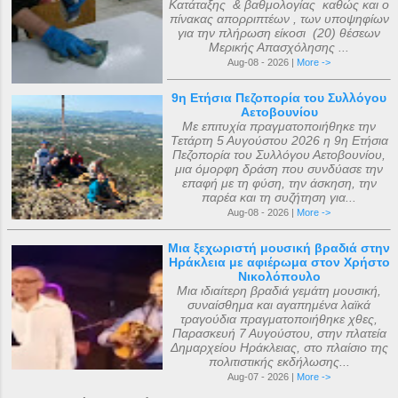
Κατάταξης & βαθμολογίας καθώς και ο
πίνακας απορριπτέων , των υποψηφίων
για την πλήρωση είκοσι (20) θέσεων
Μερικής Απασχόλησης ...
Aug-08 - 2026 |
More ->
9η Ετήσια Πεζοπορία του Συλλόγου
Αετοβουνίου
Με επιτυχία πραγματοποιήθηκε την
Τετάρτη 5 Αυγούστου 2026 η 9η Ετήσια
Πεζοπορία του Συλλόγου Αετοβουνίου,
μια όμορφη δράση που συνδύασε την
επαφή με τη φύση, την άσκηση, την
παρέα και τη συζήτηση για...
Aug-08 - 2026 |
More ->
Μια ξεχωριστή μουσική βραδιά στην
Ηράκλεια με αφιέρωμα στον Χρήστο
Νικολόπουλο
Μια ιδιαίτερη βραδιά γεμάτη μουσική,
συναίσθημα και αγαπημένα λαϊκά
τραγούδια πραγματοποιήθηκε χθες,
Παρασκευή 7 Αυγούστου, στην πλατεία
Δημαρχείου Ηράκλειας, στο πλαίσιο της
πολιτιστικής εκδήλωσης...
Aug-07 - 2026 |
More ->