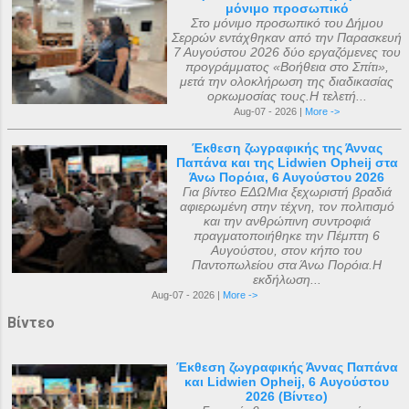
μόνιμο προσωπικό
Στο μόνιμο προσωπικό του Δήμου
Σερρών εντάχθηκαν από την Παρασκευή
7 Αυγούστου 2026 δύο εργαζόμενες του
προγράμματος «Βοήθεια στο Σπίτι»,
μετά την ολοκλήρωση της διαδικασίας
ορκωμοσίας τους.Η τελετή...
Aug-07 - 2026 |
More ->
Έκθεση ζωγραφικής της Άννας
Παπάνα και της Lidwien Opheij στα
Άνω Πορόια, 6 Αυγούστου 2026
Για βίντεο ΕΔΩΜια ξεχωριστή βραδιά
αφιερωμένη στην τέχνη, τον πολιτισμό
και την ανθρώπινη συντροφιά
πραγματοποιήθηκε την Πέμπτη 6
Αυγούστου, στον κήπο του
Παντοπωλείου στα Άνω Πορόια.Η
εκδήλωση...
Aug-07 - 2026 |
More ->
Βίντεο
Έκθεση ζωγραφικής Άννας Παπάνα
και Lidwien Opheij, 6 Αυγούστου
2026 (Βίντεο)