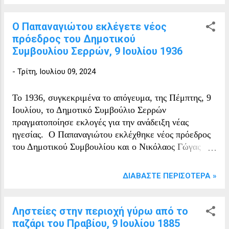
Κ. Παναγιωτίδης Ι. Ορφανίδης Κ. Χ΄
Νικολαΐδης Όπως αναφέρει η εφημερίδα
Ο Παπαναγιώτου εκλέγετε νέος
Μακεδονία στις 9 Ιουλίου 1927
πρόεδρος του Δημοτικού
ΓΕΝΙΚΗ ΣΥΝΕΛΕΥΣΙΣ Συνδέσμου
Συμβουλίου Σερρών, 9 Ιουλίου 1936
Ποντίων Ν. Σερρών Κατόπιν αἰτήσεως
-
Τρίτη, Ιουλίου 09, 2024
τῶν μελῶν συγκλη θεῖσα ἔκτακτο; Γεν.
Συνέλευσις προέβη εἰς νέας
ἀρχαιρεσίας, καθ' ἦν ἐξελέγη - σαν καὶ
Το 1936, συγκεκριμένα το απόγευμα, της Πέμπτης, 9
ἀνεκηρύχθησαν οἱ ἑξῆς: Μ.
Ιουλίου, το Δημοτικό Συμβούλιο Σερρών
Γεωρβαλίδης. Ε. Σταθερόπουλος, Κ.
πραγματοποίησε εκλογές για την ανάδειξη νέας
Πετρίδης, Λ. Μαυρίδης, Δ. Χ΄ Παν.
ηγεσίας. Ο Παπαναγιώτου εκλέχθηκε νέος πρόεδρος
τελῆς, Κ. Παναγιωτίδης, Ι. Ορφανί δης
του Δημοτικού Συμβουλίου και ο Νικόλαος Γώγας
καὶ Κ. Χ΄ Νικολαΐδης. Εφημερίδα
εκλέχθηκε αντιπρόεδρος. Αυτή η εκλογή υποδεικνύει
Μακεδονία Φύλλο: 9/7/1927, Σελίδα: 2
την πολιτική διαδικασία και τις αλλαγές στην τοπική
ΔΙΑΒΆΣΤΕ ΠΕΡΙΣΌΤΕΡΑ »
αυτοδιοίκηση εκείνης της εποχής.
Ληστείες στην περιοχή γύρω από το
παζάρι του Πραβίου, 9 Ιουλίου 1885