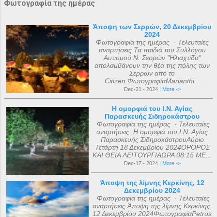
Φωτογραφία της ημέρας
Άποψη των Σερρών, 20 Δεκεμβρίου
2024
Φωτογραφία της ημέρας - Τελευταίες
αναρτήσεις Τα παιδιά του Συλλόγου
Αυτισμού Ν. Σερρών "Ηλιαχτίδα"
απολαμβάνουν την θέα της πόλης των
Σερρών από το
Citizen.ΦωτογραφίαMarianthi...
Dec-21 - 2024 |
More ->
Η ομορφιά του Ι.Ν. Αγίας
Παρασκευής Σιδηροκάστρου
Φωτογραφία της ημέρας - Τελευταίες
αναρτήσεις Η ομορφιά του Ι.Ν. Αγίας
Παρασκευής ΣιδηροκάστρουΑύριο
Τετάρτη 18 Δεκεμβρίου 2024ΟΡΘΡΟΣ
ΚΑΙ ΘΕΙΑ ΛΕΙΤΟΥΡΓΙΑΩΡΑ 08:15 ΜΕ...
Dec-17 - 2024 |
More ->
Άποψη της λίμνης Κερκίνης, 12
Δεκεμβρίου 2024
Φωτογραφία της ημέρας - Τελευταίες
αναρτήσεις Άποψη της λίμνης Κερκίνης,
12 Δεκεμβρίου 2024ΦωτογραφίαPetros