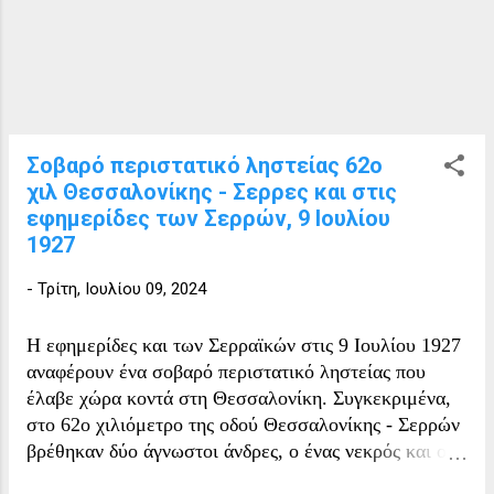
εφόρου, τελώνη και ταμία, η δε
ελληνική ορθόδοξη κοινότητά του
διακρινόταν για την πρόοδό της και την
αγάπη της για τα Ελληνικά γράμματα. Η
συμαντικότητά του έχει να κάνει και με
την θέση του μιας και ήταν πάνω στην
Σοβαρό περιστατικό ληστείας 62ο
κεντρική οδό για την Κωνσταντινούπολη
χιλ Θεσσαλονίκης - Σερρες και στις
(ίσως στα ίχνη της Εγνατίας Οδού της
εφημερίδες των Σερρών, 9 Ιουλίου
Ρωμαικής περιόδου) Στις 27 Ιουνίου/9
1927
Ιουλίου 1885, σημειώθηκαν αρκετές
ληστείες στην περιοχή γύρω από το
-
Τρίτη, Ιουλίου 09, 2024
παζάρι του Πραβίου. Πολλοί
μικρέμποροι και υπάλληλοι εμπόρων
Η εφημερίδες και των Σερραϊκών στις 9 Ιουλίου 1927
που...
αναφέρουν ένα σοβαρό περιστατικό ληστείας που
έλαβε χώρα κοντά στη Θεσσαλονίκη. Συγκεκριμένα,
στο 62ο χιλιόμετρο της οδού Θεσσαλονίκης - Σερρών
βρέθηκαν δύο άγνωστοι άνδρες, ο ένας νεκρός και ο
άλλος δεμένος, από ένα διερχόμενο αυτοκίνητο. Το