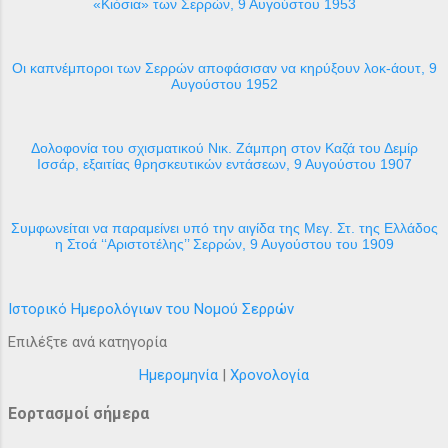
«Κιόσια» των Σερρών, 9 Αυγούστου 1953
Οι καπνέμποροι των Σερρών αποφάσισαν να κηρύξουν λοκ-άουτ, 9
Αυγούστου 1952
Δολοφονία του σχισματικού Νικ. Ζάμπρη στον Καζά του Δεμίρ
Ισσάρ, εξαιτίας θρησκευτικών εντάσεων, 9 Αυγούστου 1907
Συμφωνείται να παραμείνει υπό την αιγίδα της Μεγ. Στ. της Ελλάδος
η Στοά ‘‘Αριστοτέλης’’ Σερρών, 9 Αυγούστου του 1909
Ιστορικό Ημερολόγιων του Νομού Σερρών
Επιλέξτε ανά κατηγορία
Ημερομηνία
|
Χρονολογία
Εορτασμοί σήμερα