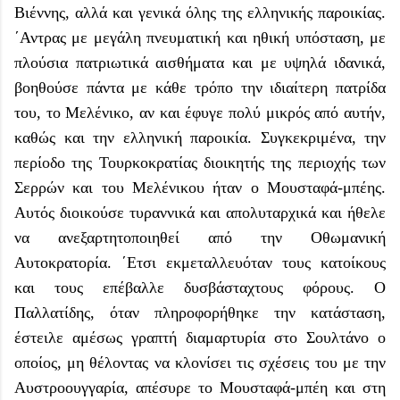
Βιέννης, αλλά και γενικά όλης της ελληνικής παροικίας.
΄Αντρας με μεγάλη πνευματική και ηθική υπόσταση, με
πλούσια πατριωτικά αισθήματα και με υψηλά ιδανικά,
βοηθούσε πάντα με κάθε τρόπο την ιδιαίτερη πατρίδα
του, το Μελένικο, αν και έφυγε πολύ μικρός από αυτήν,
καθώς και την ελληνική παροικία. Συγκεκριμένα, την
περίοδο της Τουρκοκρατίας διοικητής της περιοχής των
Σερρών και του Μελένικου ήταν ο Μουσταφά-μπέης.
Αυτός διοικούσε τυραννικά και απολυταρχικά και ήθελε
να ανεξαρτητοποιηθεί από την Οθωμανική
Αυτοκρατορία. ΄Ετσι εκμεταλλευόταν τους κατοίκους
και τους επέβαλλε δυσβάσταχτους φόρους. Ο
Παλλατίδης, όταν πληροφορήθηκε την κατάσταση,
έστειλε αμέσως γραπτή διαμαρτυρία στο Σουλτάνο ο
οποίος, μη θέλοντας να κλονίσει τις σχέσεις του με την
Αυστροουγγαρία, απέσυρε το Μουσταφά-μπέη και στη