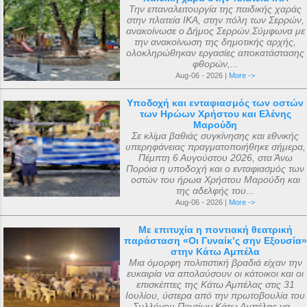
Την επαναλειτουργία της παιδικής χαράς
στην πλατεία ΙΚΑ, στην πόλη των Σερρών,
ανακοίνωσε ο Δήμος Σερρών.Σύμφωνα με
την ανακοίνωση της δημοτικής αρχής,
ολοκληρώθηκαν εργασίες αποκατάστασης
φθορών,...
Aug-06 - 2026 |
More ->
Υποδοχή και ενταφιασμός των οστών
των Ηρώων Χρήστου και Ελένης
Μαρούδη
Σε κλίμα βαθιάς συγκίνησης και εθνικής
υπερηφάνειας πραγματοποιήθηκε σήμερα,
Πέμπτη 6 Αυγούστου 2026, στα Άνω
Πορόια η υποδοχή και ο ενταφιασμός των
οστών του ήρωα Χρήστου Μαρούδη και
της αδελφής του...
Aug-06 - 2026 |
More ->
Με επιτυχία η ποντιακή θεατρική
παράσταση «Οι Γυναίκ’ς σην Εξουσία»
στην Κάτω Αμπέλα
Μια όμορφη πολιτιστική βραδιά είχαν την
ευκαιρία να απολαύσουν οι κάτοικοι και οι
επισκέπτες της Κάτω Αμπέλας στις 31
Ιουλίου, ύστερα από την πρωτοβουλία του
Συλλόγου Ποντίων Κάτω Αμπέλας να...