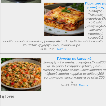
Παστίτσιο με
μελιτζάνες
Συνταγές -
Τελευταίες
αναρτήσειςΥλι
κά½ κιλό
μελιτζάνες4–5
κόκκινες
ντομάτες1
κρεμμύδι1
σκελίδα σκόρδο2 κουταλιές βούτυροΑλάτιΠιπέριΜαϊντανόΒασιλικό½
κουταλάκι ζάχαρη½ κιλό μακαρόνια για...
Jul-09 - 2026 |
More ->
Πλιγούρι με λαχανικά
Συνταγές - Τελευταίες αναρτήσειςΥλικά200
γρ. πλιγούρι1 κρεμμύδι ψιλοκομμένο2
σκελίδες σκόρδο2 κολοκυθάκια κομμένα σε
κύβους2 καρότα κομμένα σε κύβους200
γρ. μανιτάρια λευκά κομμένα σε φέτες200
γρ....
Jun-29 - 2026 |
More ->
ΓηΤονια