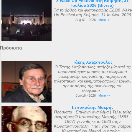
8 Wake Up Festival στη Κοίμηση, 31
Ιουλίου 2026 (Βίντεο)
Για το άρθρο και φωτογραφίες ΕΔΩ8 Wake
Up Festival στη Κοίμηση, 31 Ιουλίου 2026
Aug-01 - 2026 |
More ->
Πρόσωπα
Τάκης Χατζόπουλος
Ο Τάκης Χατζόπουλος υπήρξε μία από τις
σημαντικότερες μορφές του ελληνικού
ντοκιμαντέρ, σκηνοθέτης, παραγωγός
τηλεοπτικών και κινηματογραφικών έργων,
πρωτοπόρος της ανανέωσης του
ελληνικού...
Jun-16 - 2026 |
More ->
Ιπποκράτης Μακρής
Πρόσωπα | Επιλογή ανά θέμα | Τελευταίες
αναρτήσειςΟ Ιπποκράτης Μακρής (1883–
1967) γεννήθηκε το 1883 στην
Κωνσταντινούπολη. Ήταν γιος του γιατρού
Κωνσταντίνου Μακρή, ο οποίος...