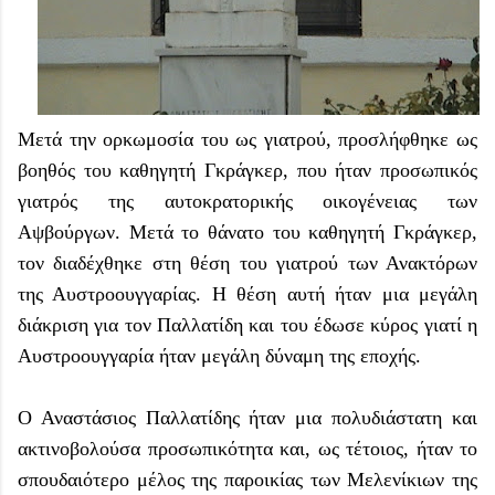
Μετά την ορκωμοσία του ως γιατρού, προσλήφθηκε ως
βοηθός του καθηγητή Γκράγκερ, που ήταν προσωπικός
γιατρός της αυτοκρατορικής οικογένειας των
Αψβούργων. Μετά το θάνατο του καθηγητή Γκράγκερ,
τον διαδέχθηκε στη θέση του γιατρού των Ανακτόρων
της Αυστροουγγαρίας. Η θέση αυτή ήταν μια μεγάλη
διάκριση για τον Παλλατίδη και του έδωσε κύρος γιατί η
Αυστροουγγαρία ήταν μεγάλη δύναμη της εποχής.
Ο Αναστάσιος Παλλατίδης ήταν μια πολυδιάστατη και
ακτινοβολούσα προσωπικότητα και, ως τέτοιος, ήταν το
σπουδαιότερο μέλος της παροικίας των Μελενίκιων της