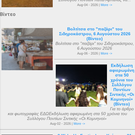
Aug-04 - 2026 |
More ->
Βίντεο
Βολτίτσα στο "παζάρι" του
Σιδηροκάστρου, 6 Αυγούστου 2026
(Βίντεο)
Βολτίτσα στο "παζάρι" του Σιδηροκάστρου,
6 Αυγούστου 2026
Aug-06 - 2026 |
More ->
Εκδήλωση
αφιερωμένη
στα 50
χρόνια του
Συλλόγου
Ποντίων
Σιντικής «Οι
Κομνηνοί»
(Βίντεο)
Για το άρθρο
και φωτογραφίες ΕΔΩΕκδήλωση αφιερωμένη στα 50 χρόνια του
Συλλόγου Ποντίων Σιντικής «Οι Κομνηνοί»
Aug-02 - 2026 |
More ->