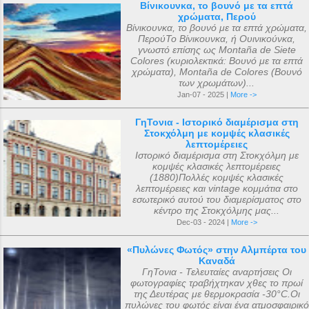
Βίνικουνκα, το βουνό με τα επτά
χρώματα, Περού
Βίνικουνκα, το βουνό με τα επτά χρώματα,
ΠερούΤο Βίνικουνκα, ή Ουινικούνκα,
γνωστό επίσης ως Montaña de Siete
Colores (κυριολεκτικά: Βουνό με τα επτά
χρώματα), Montaña de Colores (Βουνό
των χρωμάτων)...
Jan-07 - 2025 |
More ->
ΓηΤονια - Ιστορικό διαμέρισμα στη
Στοκχόλμη με κομψές κλασικές
λεπτομέρειες
Ιστορικό διαμέρισμα στη Στοκχόλμη με
κομψές κλασικές λεπτομέρειες
(1880)Πολλές κομψές κλασικές
λεπτομέρειες και vintage κομμάτια στο
εσωτερικό αυτού του διαμερίσματος στο
κέντρο της Στοκχόλμης μας...
Dec-03 - 2024 |
More ->
«Πυλώνες Φωτός» στην Αλμπέρτα του
Καναδά
ΓηΤονια - Τελευταίες αναρτήσεις Οι
φωτογραφίες τραβήχτηκαν χθες το πρωί
της Δευτέρας με θερμοκρασία -30°C.Οι
πυλώνες του φωτός είναι ένα ατμοσφαιρικό