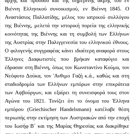
αρχής και προόδου και της σημερινής ακμής του εν
Βιέννη Ελληνικού συνοικισμού, εν Βιέννη 1845. Ο
Αναστάσιος Παλλατίδης, μέλος του ιατρικού συλλόγου
της Βιέννης, μελετά την ιστορική πορεία της ελληνικής
κοινότητας της Βιέννης και τη συμβολή των Ελλήνων
της Αυστρίας στην Παλιγγενεσία του ελληνικού έθνους.
Ο φιλογενής συγγραφέας κάνει ιδιαίτερη αναφορά στους
Έλληνες Διαφωτιστές που βρήκαν καταφύγιο και
έδρασαν στη Βιέννη, όπως τον Κωνσταντίνο Κούμα, τον
Νεόφυτο Δούκα, τον 'Ανθιμο Γαζή κ.ά., καθώς και στη
σταδιοδρομία των Ελλήνων εμπόρων στην επικράτεια
των Αψβούργων, και εξαίρει τη συνεισφορά τους στον
Αγώνα του 1821. Τονίζει ότι το όνομα του Έλληνα
εμπόρου (Griechischer Handelsmann) κατέλαβε θέση
περιωπής στην εκτίμηση των Αυστριακών από την εποχή
του Ιωσήφ Β´ και της Μαρίας Θηρεσίας και διακρίθηκε