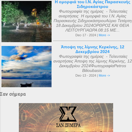
Η ομορφιά του Ι.Ν. Αγίας Παρασκευής
Σιδηροκάστρου
Φωτογραφία της ημέρας - Τελευταίες
αναρτήσεις Η ομορφιά του Ι.Ν. Αγίας
Παρασκευής ΣιδηροκάστρουΑύριο Τετάρτη
18 Δεκεμβρίου 2024ΟΡΘΡΟΣ ΚΑΙ ΘΕΙΑ
ΛΕΙΤΟΥΡΓΙΑΩΡΑ 08:15 ΜΕ...
Dec-17 - 2024 |
More ->
Άποψη της λίμνης Κερκίνης, 12
Δεκεμβρίου 2024
Φωτογραφία της ημέρας - Τελευταίες
αναρτήσεις Άποψη της λίμνης Κερκίνης, 12
Δεκεμβρίου 2024ΦωτογραφίαPetros
Bilioubasis
Dec-13 - 2024 |
More ->
Σαν σήμερα