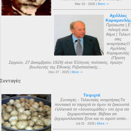
Mar-15 - 2026 |
More ->
Αχιλλέας
Καραμανλής
Πρόσωπα | Ε
πιλογή ανά
θέμα | Τελευτ
αίες
αναρτήσειςΟ
Αχιλλέας
Καραμανλής
(Πρώτη
Σερρών, 27 Δεκεμβρίου 1929) είναι Έλληνας πολιτικός, πρώην
βουλευτής της Εθνικής Ριζοσπαστικής...
Dec-27 - 2025 |
More ->
Συνταγές
Τσιριχτά
Συνταγές - Τελευταίες αναρτήσειςΤα
ποντιακά τα τσιριχτά έν άμον τα ξακουστά
τ'ελλενικά τα «λουκουμάδες» ντο έχνε σα
ζαχαροπλαστεία. Βέβαια σα
ζαχαροπλαστεία ξ̌ύνε και το σιρόπ απάν...
Jul-31 - 2026 |
More ->