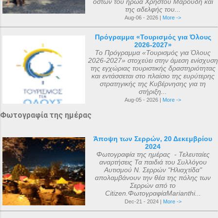
οστών του ήρωα Χρήστου Μαρούδη και
τις διαθέσιμες πηγές, δεν μπορεί να
της αδελφής του...
καθοριστεί ακριβώς ακόμα και σήμερα. Ο
Aug-06 - 2026 |
More ->
αριθμός που επικράτησε από
Πρόγραμμα «Τουρισμός για Όλους
μεταγενέστερες πηγές ιστορικών ήταν ο
2026-2027»
αριθμός 318. Ο Ευσέβιος της Καισαρείας
Το Πρόγραμμα «Τουρισμός για Όλους
2026-2027» στοχεύει στην άμεση ενίσχυση
τους αριθμεί 250, ο Αθανάσιος
της εγχώριας τουριστικής δραστηριότητας
Αλεξανδρείας 318, και ο Ευστάθιος Α...
και εντάσσεται στο πλαίσιο της ευρύτερης
στρατηγικής της Κυβέρνησης για τη
στήριξη...
Aug-05 - 2026 |
More ->
Φωτογραφία της ημέρας
Άποψη των Σερρών, 20 Δεκεμβρίου
2024
Φωτογραφία της ημέρας - Τελευταίες
αναρτήσεις Τα παιδιά του Συλλόγου
Αυτισμού Ν. Σερρών "Ηλιαχτίδα"
απολαμβάνουν την θέα της πόλης των
Σερρών από το
Citizen.ΦωτογραφίαMarianthi...
Dec-21 - 2024 |
More ->