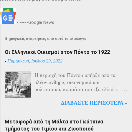
<-----Google News
Δημοφιλείς αναρτήσεις από αυτό το ιστολόγιο
Οι Ελληνικοί Οικισμοί στον Πόντο το 1922
-
Παρασκευή, Ιουλίου 29, 2022
Η περιοχή του Πόντου υπήρξε από τα
πλέον ανθηρά, οικονομικά και
πολιτισμικά, κομμάτια του εξωελλαδικού
Ελληνισμού. Οι Έλληνες αποτελούσαν το
ΔΙΑΒΆΣΤΕ ΠΕΡΙΣΌΤΕΡΑ »
40% του πληθυσμού της περιοχής και μαζί
με τους Αρμένιους πρωταγωνιστούσαν
στην οικονομική ζωή της. Ο πληθυσμός
Μεταφορά από τη Μάλτα στο Γκάτσινα
του Πόντου είχε και αυτός στη διάρκεια
τμήματος του Τιμίου και Ζωοποιού
του πολέμου την ίδια τύχη με τον