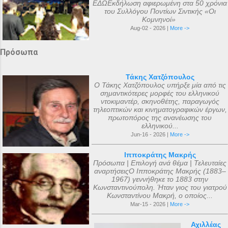
ΕΔΩΕκδήλωση αφιερωμένη στα 50 χρόνια
του Συλλόγου Ποντίων Σιντικής «Οι
Κομνηνοί»
Aug-02 - 2026 |
More ->
Πρόσωπα
Τάκης Χατζόπουλος
Ο Τάκης Χατζόπουλος υπήρξε μία από τις
σημαντικότερες μορφές του ελληνικού
ντοκιμαντέρ, σκηνοθέτης, παραγωγός
τηλεοπτικών και κινηματογραφικών έργων,
πρωτοπόρος της ανανέωσης του
ελληνικού...
Jun-16 - 2026 |
More ->
Ιπποκράτης Μακρής
Πρόσωπα | Επιλογή ανά θέμα | Τελευταίες
αναρτήσειςΟ Ιπποκράτης Μακρής (1883–
1967) γεννήθηκε το 1883 στην
Κωνσταντινούπολη. Ήταν γιος του γιατρού
Κωνσταντίνου Μακρή, ο οποίος...
Mar-15 - 2026 |
More ->
Αχιλλέας