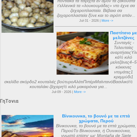
ποντιακά τα τσιριχτά έν άμον τα ξακουστά
τ'ελλενικά τα «λουκουμάδες» ντο έχνε σα
ζαχαροπλαστεία. Βέβαια σα
ζαχαροπλαστεία ξ̌ύνε και το σιρόπ απάν...
Jul-31 - 2026 |
More ->
Παστίτσιο με
μελιτζάνες
Συνταγές -
Τελευταίες
αναρτήσειςΥλι
κά½ κιλό
μελιτζάνες4–5
κόκκινες
ντομάτες1
κρεμμύδι1
σκελίδα σκόρδο2 κουταλιές βούτυροΑλάτιΠιπέριΜαϊντανόΒασιλικό½
κουταλάκι ζάχαρη½ κιλό μακαρόνια για...
Jul-09 - 2026 |
More ->
ΓηΤονια
Βίνικουνκα, το βουνό με τα επτά
χρώματα, Περού
Βίνικουνκα, το βουνό με τα επτά χρώματα,
ΠερούΤο Βίνικουνκα, ή Ουινικούνκα,
γνωστό επίσης ως Montaña de Siete