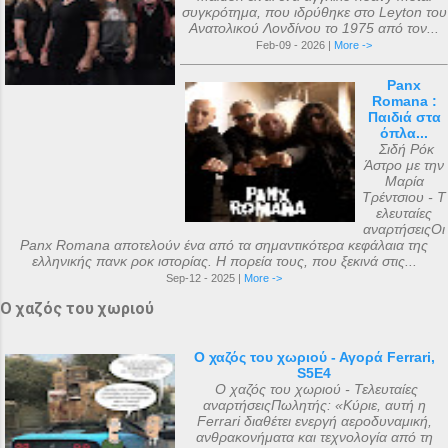
συγκρότημα, που ιδρύθηκε στο Leyton του
Ανατολικού Λονδίνου το 1975 από τον...
Feb-09 - 2026 |
More ->
Panx
Romana :
Παιδιά στα
όπλα...
Σιδή Ρόκ
Άστρο με την
Μαρία
Τρέντσιου - Τ
ελευταίες
αναρτήσειςΟι
Panx Romana αποτελούν ένα από τα σημαντικότερα κεφάλαια της
ελληνικής πανκ ροκ ιστορίας. Η πορεία τους, που ξεκινά στις...
Sep-12 - 2025 |
More ->
Ο χαζός του χωριού
Ο χαζός του χωριού - Αγορά Ferrari,
S5E4
Ο χαζός του χωριού - Τελευταίες
αναρτήσειςΠωλητής: «Κύριε, αυτή η
Ferrari διαθέτει ενεργή αεροδυναμική,
ανθρακονήματα και τεχνολογία από τη