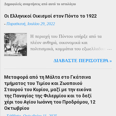
Δημοφιλείς αναρτήσεις από αυτό το ιστολόγιο
Οι Ελληνικοί Οικισμοί στον Πόντο το 1922
-
Παρασκευή, Ιουλίου 29, 2022
Η περιοχή του Πόντου υπήρξε από τα
πλέον ανθηρά, οικονομικά και
πολιτισμικά, κομμάτια του εξωελλαδικού
Ελληνισμού. Οι Έλληνες αποτελούσαν το
ΔΙΑΒΆΣΤΕ ΠΕΡΙΣΌΤΕΡΑ »
40% του πληθυσμού της περιοχής και μαζί
με τους Αρμένιους πρωταγωνιστούσαν
στην οικονομική ζωή της. Ο πληθυσμός
Μεταφορά από τη Μάλτα στο Γκάτσινα
του Πόντου είχε και αυτός στη διάρκεια
τμήματος του Τιμίου και Ζωοποιού
του πολέμου την ίδια τύχη με τον
Σταυρού του Κυρίου, μαζί με την εικόνα
υπόλοιπο μικρασιατικό πληθυσμό. Με την
της Παναγίας της Φιλερμίου και το δεξί
είσοδο της Τουρκίας στον πόλεμο
χέρι του Αγίου Ιωάννη του Προδρόμου, 12
πραγματοποιήθηκαν εκκενώσεις οικισμών,
Οκτωβρίου
εκτελέσεις λιποτακτών και αντίποινα στις
-
Σάββατο, Οκτωβρίου 11, 2025