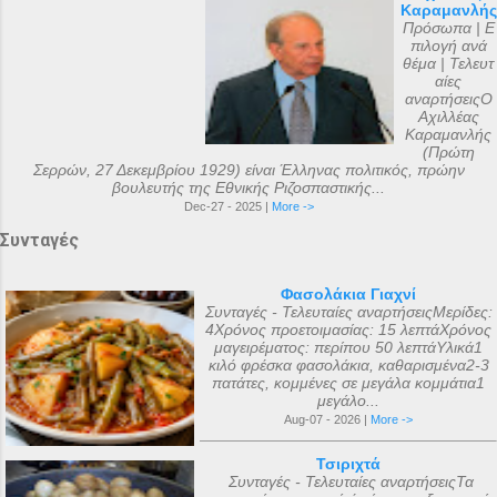
Καραμανλής
Πρόσωπα | Ε
πιλογή ανά
θέμα | Τελευτ
αίες
αναρτήσειςΟ
Αχιλλέας
Καραμανλής
(Πρώτη
Σερρών, 27 Δεκεμβρίου 1929) είναι Έλληνας πολιτικός, πρώην
βουλευτής της Εθνικής Ριζοσπαστικής...
Dec-27 - 2025 |
More ->
Συνταγές
Φασολάκια Γιαχνί
Συνταγές - Τελευταίες αναρτήσειςΜερίδες:
4Χρόνος προετοιμασίας: 15 λεπτάΧρόνος
μαγειρέματος: περίπου 50 λεπτάΥλικά1
κιλό φρέσκα φασολάκια, καθαρισμένα2-3
πατάτες, κομμένες σε μεγάλα κομμάτια1
μεγάλο...
Aug-07 - 2026 |
More ->
Τσιριχτά
Συνταγές - Τελευταίες αναρτήσειςΤα