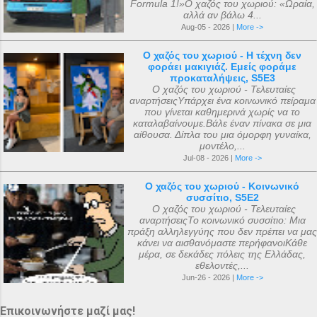
Formula 1!»Ο χαζός του χωριού: «Ωραία,
αλλά αν βάλω 4...
Aug-05 - 2026 |
More ->
Ο χαζός του χωριού - Η τέχνη δεν
φοράει μακιγιάζ. Εμείς φοράμε
προκαταλήψεις, S5E3
Ο χαζός του χωριού - Τελευταίες
αναρτήσειςΥπάρχει ένα κοινωνικό πείραμα
που γίνεται καθημερινά χωρίς να το
καταλαβαίνουμε.Βάλε έναν πίνακα σε μια
αίθουσα. Δίπλα του μια όμορφη γυναίκα,
μοντέλο,...
Jul-08 - 2026 |
More ->
Ο χαζός του χωριού - Κοινωνικό
συσσίτιο, S5E2
Ο χαζός του χωριού - Τελευταίες
αναρτήσειςΤο κοινωνικό συσσίτιο: Μια
πράξη αλληλεγγύης που δεν πρέπει να μας
κάνει να αισθανόμαστε περήφανοιΚάθε
μέρα, σε δεκάδες πόλεις της Ελλάδας,
εθελοντές,...
Jun-26 - 2026 |
More ->
Επικοινωνήστε μαζί μας!