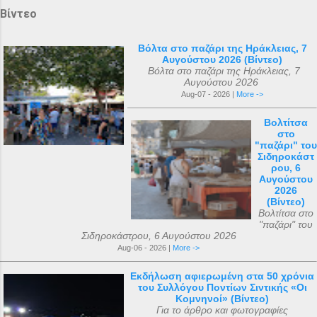
Βίντεο
Βόλτα στο παζάρι της Ηράκλειας, 7
Αυγούστου 2026 (Βίντεο)
Βόλτα στο παζάρι της Ηράκλειας, 7
Αυγούστου 2026
Aug-07 - 2026 |
More ->
Βολτίτσα
στο
"παζάρι" του
Σιδηροκάστ
ρου, 6
Αυγούστου
2026
(Βίντεο)
Βολτίτσα στο
"παζάρι" του
Σιδηροκάστρου, 6 Αυγούστου 2026
Aug-06 - 2026 |
More ->
Εκδήλωση αφιερωμένη στα 50 χρόνια
του Συλλόγου Ποντίων Σιντικής «Οι
Κομνηνοί» (Βίντεο)
Για το άρθρο και φωτογραφίες