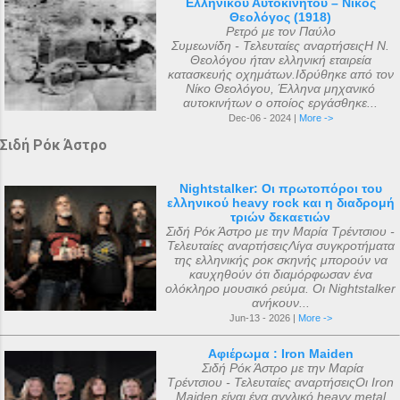
Ελληνικού Αυτοκινήτου – Νίκος
Θεολόγος (1918)
Ρετρό με τον Παύλο
Συμεωνίδη - Τελευταίες αναρτήσειςΗ Ν.
Θεολόγου ήταν ελληνική εταιρεία
κατασκευής οχημάτων.Ιδρύθηκε από τον
Νίκο Θεολόγου, Έλληνα μηχανικό
αυτοκινήτων ο οποίος εργάσθηκε...
Dec-06 - 2024 |
More ->
Σιδή Ρόκ Άστρο
Nightstalker: Οι πρωτοπόροι του
ελληνικού heavy rock και η διαδρομή
τριών δεκαετιών
Σιδή Ρόκ Άστρο με την Μαρία Τρέντσιου -
Τελευταίες αναρτήσειςΛίγα συγκροτήματα
της ελληνικής ροκ σκηνής μπορούν να
καυχηθούν ότι διαμόρφωσαν ένα
ολόκληρο μουσικό ρεύμα. Οι Nightstalker
ανήκουν...
Jun-13 - 2026 |
More ->
Αφιέρωμα : Iron Maiden
Σιδή Ρόκ Άστρο με την Μαρία
Τρέντσιου - Τελευταίες αναρτήσειςΟι Iron
Maiden είναι ένα αγγλικό heavy metal