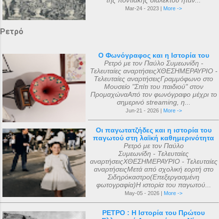
της ποντιακής διαλέκτου ήταν...
Mar-24 - 2023 |
More ->
Ρετρό
Ο Φωνόγραφος και η Ιστορία του
Ρετρό με τον Παύλο Συμεωνίδη -
Τελευταίες αναρτήσειςΧΘΕΣΗΜΕΡΑΥΡΙΟ -
Τελευταίες αναρτήσειςΓραμμόφωνο στο
Μουσείο "Σπίτι του παιδιού" στον
ΠρομαχώναΑπό τον φωνόγραφο μέχρι το
σημερινό streaming, η...
Jun-21 - 2026 |
More ->
Οι παγωτατζήδες και η ιστορία του
παγωτού στη λαϊκή καθημερινότητα
Ρετρό με τον Παύλο
Συμεωνίδη - Τελευταίες
αναρτήσειςΧΘΕΣΗΜΕΡΑΥΡΙΟ - Τελευταίες
αναρτήσειςΜετά από σχολική εορτή στο
Σιδηρόκαστρο(Επεξεργασμένη
φωτογραφία)Η ιστορία του παγωτού...
May-05 - 2026 |
More ->
ΡΕΤΡΟ : Η Ιστορία του Πρώτου