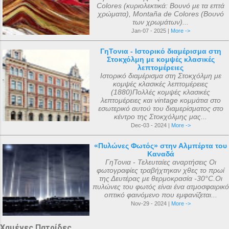
Colores (κυριολεκτικά: Βουνό με τα επτά
χρώματα), Montaña de Colores (Βουνό
των χρωμάτων)...
Jan-07 - 2025 |
More ->
ΓηΤονια - Ιστορικό διαμέρισμα στη
Στοκχόλμη με κομψές κλασικές
λεπτομέρειες
Ιστορικό διαμέρισμα στη Στοκχόλμη με
κομψές κλασικές λεπτομέρειες
(1880)Πολλές κομψές κλασικές
λεπτομέρειες και vintage κομμάτια στο
εσωτερικό αυτού του διαμερίσματος στο
κέντρο της Στοκχόλμης μας...
Dec-03 - 2024 |
More ->
«Πυλώνες Φωτός» στην Αλμπέρτα του
Καναδά
ΓηΤονια - Τελευταίες αναρτήσεις Οι
φωτογραφίες τραβήχτηκαν χθες το πρωί
της Δευτέρας με θερμοκρασία -30°C.Οι
πυλώνες του φωτός είναι ένα ατμοσφαιρικό
οπτικό φαινόμενο που εμφανίζεται...
Nov-29 - 2024 |
More ->
Χαμένες Πατρίδες