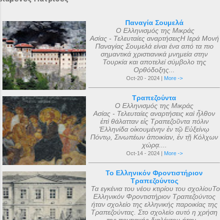
Παναγία Σουμελά
Ο Ελληνισμός της Μικράς
Ασίας - Τελευταίες αναρτήσειςΗ Ιερά Μονή
Παναγίας Σουμελά είναι ένα από τα πιο
σημαντικά χριστιανικά μνημεία στην
Τουρκία και αποτελεί σύμβολο της
Ορθόδοξης...
Oct-20 - 2024 |
More ->
Τραπεζούντα
Ο Ελληνισμός της Μικράς
Ασίας - Τελευταίες αναρτήσεις καὶ ἦλθον
ἐπὶ θάλατταν εἰς Τραπεζοῦντα πόλιν
Ἑλληνίδα οἰκουμένην ἐν τῷ Εὐξείνῳ
Πόντῳ, Σινωπέων ἀποικίαν, ἐν τῇ Κόλχων
χώρᾳ....
Oct-14 - 2024 |
More ->
Το Ελληνικόν Φροντιστήριον
Τραπεζούντος
Τα εγκένια του νέου κτιρίου του σχολίουΤο
Ελληνικόν Φροντιστήριον Τραπεζούντος
ήταν σχολείο της ελληνικής παροικίας της
Τραπεζούντας. Στο σχολείο αυτό η χρήση