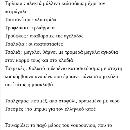
Τιρλίκια : πλεκτά μάλλινα καλτσάκια μέχρι τον
αστράγαλο
Τουτσινίτσα : γλυστρίδα
Τραφλάκια : η διάρροια
Τρούφκες : ακαθαρσίες της αγελάδας
Τσαλάζια : οι ακαταστασίες
Τσαλιά : μεγάλοι θάμνοι με τρομερά μεγάλα αγκάθια
στον κορμό τους και στα κλαδιά
Τσερεκές : θολωτό σιδερένιο κατασκεύασμα με στάχτη
και κάρβουνα αναμένα που έμπαινε πάνω στο μεγάλο
ταψί πίτας ή μπακλαβά
Τσαλχαμάς: πετιμέζι από σταφύλι, αραιωμένο με νερό
Τσεσμές : το μπρίκι για τον ελληνικό καφέ
Τσιγαρίδες: το παχύ μέρος του γουρουνιού, που το