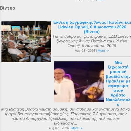
Βίντεο
Έκθεση ζωγραφικής Άννας Παπάνα και
Lidwien Opheij, 6 Αυγούστου 2026
(Βίντεο)
Για το άρθρο και φωτογραφίες ΕΔΩΈκθεση
ζωγραφικής Άννας Παπάνα και Lidwien
Opheij, 6 Αυγούστου 2026
Aug-08 - 2026 |
More ->
Μια
ξεχωριστή
μουσική
βραδιά στην
Ηράκλεια με
αφιέρωμα
στον
Χρήστο
Νικολόπουλ
ο
Μια ιδιαίτερη βραδιά γεμάτη μουσική, συναίσθημα και αγαπημένα λαϊκά
τραγούδια πραγματοποιήθηκε χθες, Παρασκευή 7 Αυγούστου, στην
πλατεία Δημαρχείου Ηράκλειας, στο πλαίσιο της πολιτιστικής
εκδήλωσης...
Aug-07 - 2026 |
More ->