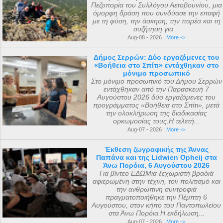
Πεζοπορία του Συλλόγου Αετοβουνίου, μια
όμορφη δράση που συνδύασε την επαφή
με τη φύση, την άσκηση, την παρέα και τη
συζήτηση για...
Aug-08 - 2026 |
More ->
Δήμος Σερρών: Δύο εργαζόμενες του
«Βοήθεια στο Σπίτι» εντάχθηκαν στο
μόνιμο προσωπικό
Στο μόνιμο προσωπικό του Δήμου Σερρών
εντάχθηκαν από την Παρασκευή 7
Αυγούστου 2026 δύο εργαζόμενες του
προγράμματος «Βοήθεια στο Σπίτι», μετά
την ολοκλήρωση της διαδικασίας
ορκωμοσίας τους.Η τελετή...
Aug-07 - 2026 |
More ->
Έκθεση ζωγραφικής της Άννας
Παπάνα και της Lidwien Opheij στα
Άνω Πορόια, 6 Αυγούστου 2026
Για βίντεο ΕΔΩΜια ξεχωριστή βραδιά
αφιερωμένη στην τέχνη, τον πολιτισμό και
την ανθρώπινη συντροφιά
πραγματοποιήθηκε την Πέμπτη 6
Αυγούστου, στον κήπο του Παντοπωλείου
στα Άνω Πορόια.Η εκδήλωση...
Aug-07 - 2026 |
More ->