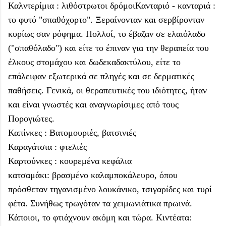
Καλντερίμια : λιθόστρωτοι δρόμοιΚανταριό - κανταριά :
το φυτό "σπαθόχορτο". Ξεραίνονταν και σερβίρονταν
κυρίως σαν ρόφημα. Πολλοί, το έβαζαν σε ελαιόλαδο
("σπαθόλαδο") και είτε το έπιναν για την θεραπεία του
έλκους στομάχου και δωδεκαδακτύλου, είτε το
επάλειφαν εξωτερικά σε πληγές και σε δερματικές
παθήσεις. Γενικά, οι θεραπευτικές του ιδιότητες, ήταν
και είναι γνωστές και αναγνωρίσιμες από τους
Πορογιώτες.
Καπίνκες : Βατομουριές, βατσινιές
Καραγάτσια : φτελιές
Καρτούνκες : κουρεμένα κεφάλια
κατσαμάκι: βρασμένο καλαμποκάλευρο, όπου
πρόσθεταν τηγανισμένο λουκάνικο, τσιγαρίδες και τυρί
φέτα. Συνήθως τρωγόταν τα χειμωνιάτικα πρωινά.
Κάποιοι, το φτιάχνουν ακόμη και τώρα. Κιντέατα: