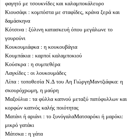
φαγητό με τσουκνίδες και καλαμποκάλευρο
Κιουσάφι : κομπόστα με σταφίδες, κράνα ξερά και
δαμάσκηνα
Κότσινα : ξύλινη κατασκευή όπου μεγάλωνε το
γουρούνι
Κουκουμιάφκα : η κουκουβάγια
Κουμπάκια : καρποί καλαμποκιού
Κούσκρα : η συμπεθέρα
Λαγκίδες : οι λουκουμάδες
Λίπα : τοποθεσία Ν.Δ του Αη ΓιώργηΜαντζιάφκα: η
σκουρόχρωμη, η μαύρη
Μαξούλια : τα φύλλα καπνού μεταξύ πατόφυλλων και
κορφών καπνός καλής ποιότητας
Ματάνι ή αριάνι : το ξυνόγαλαΜατσαρόκι ή μαρόκι:
μικρό γατάκι
Μάτσκα : η γάτα