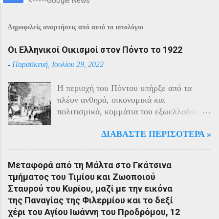
<-----Google News
Δημοφιλείς αναρτήσεις από αυτό το ιστολόγιο
Οι Ελληνικοί Οικισμοί στον Πόντο το 1922
-
Παρασκευή, Ιουλίου 29, 2022
Η περιοχή του Πόντου υπήρξε από τα
πλέον ανθηρά, οικονομικά και
πολιτισμικά, κομμάτια του εξωελλαδικού
Ελληνισμού. Οι Έλληνες αποτελούσαν το
ΔΙΑΒΆΣΤΕ ΠΕΡΙΣΌΤΕΡΑ »
40% του πληθυσμού της περιοχής και μαζί
με τους Αρμένιους πρωταγωνιστούσαν
στην οικονομική ζωή της. Ο πληθυσμός
Μεταφορά από τη Μάλτα στο Γκάτσινα
του Πόντου είχε και αυτός στη διάρκεια
τμήματος του Τιμίου και Ζωοποιού
του πολέμου την ίδια τύχη με τον
Σταυρού του Κυρίου, μαζί με την εικόνα
υπόλοιπο μικρασιατικό πληθυσμό. Με την
της Παναγίας της Φιλερμίου και το δεξί
είσοδο της Τουρκίας στον πόλεμο
χέρι του Αγίου Ιωάννη του Προδρόμου, 12
πραγματοποιήθηκαν εκκενώσεις οικισμών,