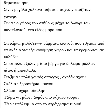
δεματοποίηση.
Σίνι : μεγάλο χάλκινο ταψί που συχνά χρειαζόταν
γάνωμα
Σίνια : ο χώρος του στήθους μέχρι το ζωνάρι του
παντελονιού, ένα είδος μάρσιπου
Σιντζίρια: μισόστεγνα ράμματα καπνού, που έβγαζαν από
τα σκέλια για εξοικονόμηση χώρου και τα κρεμούσαν σε
καλύβες.
Σιουτσάλα : ξύλινη, ίσια βέργα για άπλωμα φύλλων
πίτας ή μπακλαβά.
Σιτζίμια : πολύ χοντός σπάγγος , σχεδόν σχοινί
Σκέλια : ξηραντήρια καπνού
Σλάμα : άχυρο σίκαλης
Τζάμα ντι μάρι : ζωμός απο λάχανο τουρσί
Τζίρ : υπόλειμμα απο το στράγγισμα τυριού