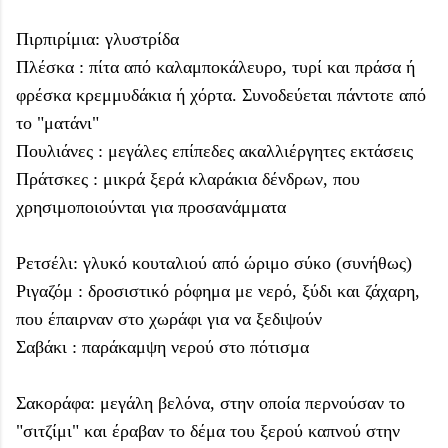
Πιρπιρίμια: γλυστρίδα
Πλέσκα : πίτα από καλαμποκάλευρο, τυρί και πράσα ή
φρέσκα κρεμμυδάκια ή χόρτα. Συνοδεύεται πάντοτε από
το "ματάνι"
Πουλιάνες : μεγάλες επίπεδες ακαλλιέργητες εκτάσεις
Πράτσκες : μικρά ξερά κλαράκια δένδρων, που
χρησιμοποιούνται για προσανάμματα
Ρετσέλι: γλυκό κουταλιού από ώριμο σύκο (συνήθως)
Ριγαζόμ : δροσιστικό ρόφημα με νερό, ξύδι και ζάχαρη,
που έπαιρναν στο χωράφι για να ξεδιψούν
Σαβάκι : παράκαμψη νερού στο πότισμα
Σακοράφα: μεγάλη βελόνα, στην οποία περνούσαν το
"σιτζίμι" και έραβαν το δέμα του ξερού καπνού στην