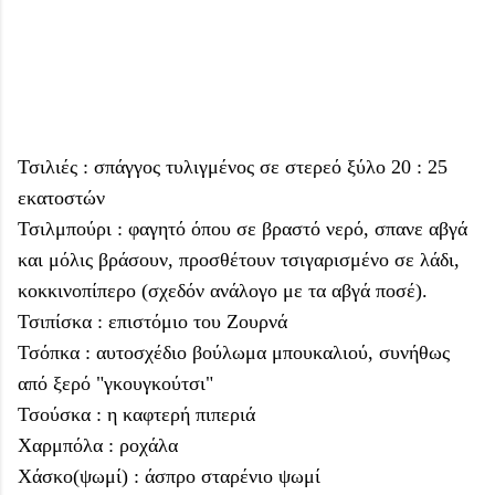
Τσιλιές : σπάγγος τυλιγμένος σε στερεό ξύλο 20 : 25
εκατοστών
Τσιλμπούρι : φαγητό όπου σε βραστό νερό, σπανε αβγά
και μόλις βράσουν, προσθέτουν τσιγαρισμένο σε λάδι,
κοκκινοπίπερο (σχεδόν ανάλογο με τα αβγά ποσέ).
Τσιπίσκα : επιστόμιο του Ζουρνά
Τσόπκα : αυτοσχέδιο βούλωμα μπουκαλιού, συνήθως
από ξερό "γκουγκούτσι"
Τσούσκα : η καφτερή πιπεριά
Χαρμπόλα : ροχάλα
Χάσκο(ψωμί) : άσπρο σταρένιο ψωμί