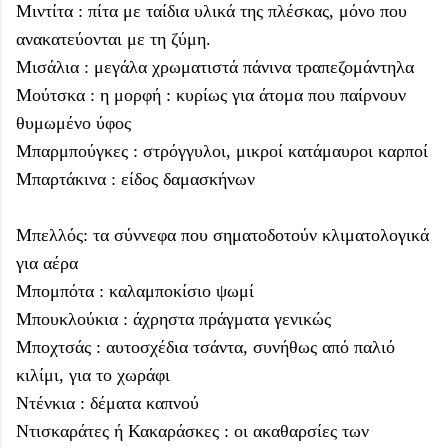
Μιντίτα : πίτα με ταίδια υλικά της πλέσκας, μόνο που
ανακατεύονται με τη ζύμη.
Μισάλια : μεγάλα χρωματιστά πάνινα τραπεζομάντηλα
Μούτσκα : η μορφή : κυρίως για άτομα που παίρνουν
θυμωμένο ύφος
Μπαρμπούγκες : στρόγγυλοι, μικροί κατάμαυροι καρποί
Μπαρτάκινα : είδος δαμασκήνων
Μπελλός: τα σύννεφα που σηματοδοτούν κλιματολογικά
για αέρα
Μπομπότα : καλαμποκίσιο ψωμί
Μπουκλούκια : άχρηστα πράγματα γενικώς
Μποχτσάς : αυτοσχέδια τσάντα, συνήθως από παλιό
κιλίμι, για το χωράφι
Ντένκια : δέματα καπνού
Ντισκαράτες ή Κακαράσκες : οι ακαθαρσίες των