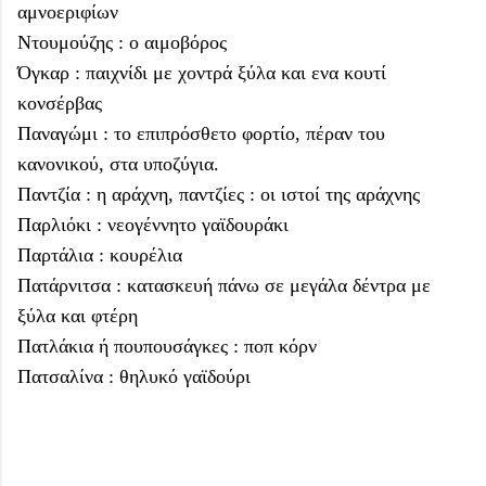
αμνοεριφίων
Ντουμούζης : ο αιμοβόρος
Όγκαρ : παιχνίδι με χοντρά ξύλα και ενα κουτί
κονσέρβας
Παναγώμι : το επιπρόσθετο φορτίο, πέραν του
κανονικού, στα υποζύγια.
Παντζία : η αράχνη, παντζίες : οι ιστοί της αράχνης
Παρλιόκι : νεογέννητο γαϊδουράκι
Παρτάλια : κουρέλια
Πατάρνιτσα : κατασκευή πάνω σε μεγάλα δέντρα με
ξύλα και φτέρη
Πατλάκια ή πουπουσάγκες : ποπ κόρν
Πατσαλίνα : θηλυκό γαϊδούρι