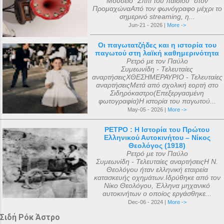
Μουσείο "Σπίτι του παιδιού" στον
ΠρομαχώναΑπό τον φωνόγραφο μέχρι το
σημερινό streaming, η...
Jun-21 - 2026 |
More ->
Οι παγωτατζήδες και η ιστορία του
παγωτού στη λαϊκή καθημερινότητα
Ρετρό με τον Παύλο
Συμεωνίδη - Τελευταίες
αναρτήσειςΧΘΕΣΗΜΕΡΑΥΡΙΟ - Τελευταίες
αναρτήσειςΜετά από σχολική εορτή στο
Σιδηρόκαστρο(Επεξεργασμένη
φωτογραφία)Η ιστορία του παγωτού...
May-05 - 2026 |
More ->
ΡΕΤΡΟ : Η Ιστορία του Πρώτου
Ελληνικού Αυτοκινήτου – Νίκος
Θεολόγος (1918)
Ρετρό με τον Παύλο
Συμεωνίδη - Τελευταίες αναρτήσειςΗ Ν.
Θεολόγου ήταν ελληνική εταιρεία
κατασκευής οχημάτων.Ιδρύθηκε από τον
Νίκο Θεολόγου, Έλληνα μηχανικό
αυτοκινήτων ο οποίος εργάσθηκε...
Dec-06 - 2024 |
More ->
Σιδή Ρόκ Άστρο