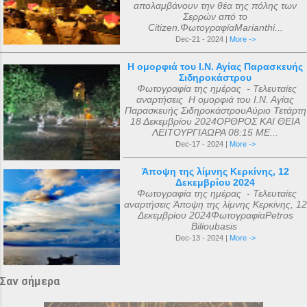
απολαμβάνουν την θέα της πόλης των
Σερρών από το
Citizen.ΦωτογραφίαMarianthi...
Dec-21 - 2024 |
More ->
Η ομορφιά του Ι.Ν. Αγίας Παρασκευής
Σιδηροκάστρου
Φωτογραφία της ημέρας - Τελευταίες
αναρτήσεις Η ομορφιά του Ι.Ν. Αγίας
Παρασκευής ΣιδηροκάστρουΑύριο Τετάρτη
18 Δεκεμβρίου 2024ΟΡΘΡΟΣ ΚΑΙ ΘΕΙΑ
ΛΕΙΤΟΥΡΓΙΑΩΡΑ 08:15 ΜΕ...
Dec-17 - 2024 |
More ->
Άποψη της λίμνης Κερκίνης, 12
Δεκεμβρίου 2024
Φωτογραφία της ημέρας - Τελευταίες
αναρτήσεις Άποψη της λίμνης Κερκίνης, 12
Δεκεμβρίου 2024ΦωτογραφίαPetros
Bilioubasis
Dec-13 - 2024 |
More ->
Σαν σήμερα