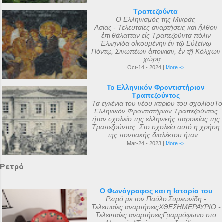
Τραπεζούντα
Ο Ελληνισμός της Μικράς
Ασίας - Τελευταίες αναρτήσεις καὶ ἦλθον
ἐπὶ θάλατταν εἰς Τραπεζοῦντα πόλιν
Ἑλληνίδα οἰκουμένην ἐν τῷ Εὐξείνῳ
Πόντῳ, Σινωπέων ἀποικίαν, ἐν τῇ Κόλχων
χώρᾳ....
Oct-14 - 2024 |
More ->
Το Ελληνικόν Φροντιστήριον
Τραπεζούντος
Τα εγκένια του νέου κτιρίου του σχολίουΤο
Ελληνικόν Φροντιστήριον Τραπεζούντος
ήταν σχολείο της ελληνικής παροικίας της
Τραπεζούντας. Στο σχολείο αυτό η χρήση
της ποντιακής διαλέκτου ήταν...
Mar-24 - 2023 |
More ->
Ρετρό
Ο Φωνόγραφος και η Ιστορία του
Ρετρό με τον Παύλο Συμεωνίδη -
Τελευταίες αναρτήσειςΧΘΕΣΗΜΕΡΑΥΡΙΟ -
Τελευταίες αναρτήσειςΓραμμόφωνο στο