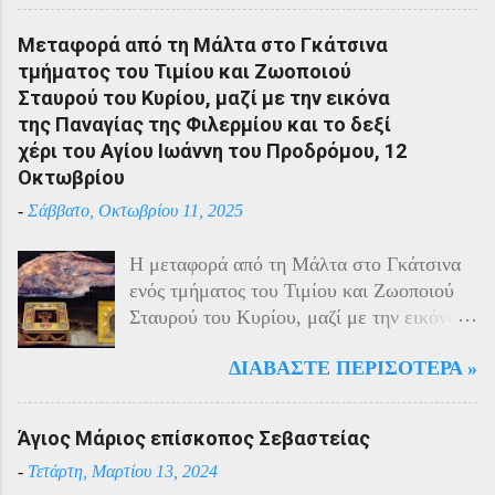
με τους Αρμένιους πρωταγωνιστούσαν
στην οικονομική ζωή της. Ο πληθυσμός
Μεταφορά από τη Μάλτα στο Γκάτσινα
του Πόντου είχε και αυτός στη διάρκεια
τμήματος του Τιμίου και Ζωοποιού
του πολέμου την ίδια τύχη με τον
Σταυρού του Κυρίου, μαζί με την εικόνα
υπόλοιπο μικρασιατικό πληθυσμό. Με την
της Παναγίας της Φιλερμίου και το δεξί
είσοδο της Τουρκίας στον πόλεμο
χέρι του Αγίου Ιωάννη του Προδρόμου, 12
πραγματοποιήθηκαν εκκενώσεις οικισμών,
Οκτωβρίου
εκτελέσεις λιποτακτών και αντίποινα στις
-
Σάββατο, Οκτωβρίου 11, 2025
οικογένειες των φυγοστράτων.
Χαρακτηριστική εδώ ήταν η απάντηση που
Η μεταφορά από τη Μάλτα στο Γκάτσινα
έδωσαν οι Πόντιοι στην καταπίεση με την
ενός τμήματος του Τιμίου και Ζωοποιού
οργανωμένη αντίσταση των κατοίκων του.
Σταυρού του Κυρίου, μαζί με την εικόνα
Αντιδρώντας στις πιέσεις των Τούρκων
της Παναγίας της Φιλερμίου (από το όρος
άρχισαν από το 1915 να καταφεύγουν
ΔΙΑΒΆΣΤΕ ΠΕΡΙΣΌΤΕΡΑ »
Φίλερμος στο νησί της Ρόδου) και το δεξί
αντάρτες στα βουνά και να επιδίδονται σε
χέρι του Αγίου Ιωάννη του Προδρόμου,
ανταρτοπόλεμο εναντίον του τακτικού
έγινε το έτος 1799. Αυτά τα ιερά κειμήλια
στρατού. Η κατάσταση ήταν καλύτερη
Άγιος Μάριος επίσκοπος Σεβαστείας
φυλάσσονταν στο νησί της Μάλτας από
στην εκκλησιαστική περιφέρεια της
-
Τετάρτη, Μαρτίου 13, 2024
τους Ιππότες του Καθολικού Τάγματος του
Τραπεζούντας λόγω των ιδιαίτερων