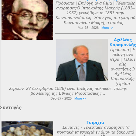
Πρόσωπα | Επιλογή ανά θέμα | Τελευταίες
αναρτήσειςΟ Ιπποκράτης Μακρής (1883–
1967) γεννήθηκε το 1883 στην
Κωνσταντινούπολη. Ήταν γιος του γιατρού
Κωνσταντίνου Μακρή, ο οποίος...
Mar-15 - 2026 |
More ->
Αχιλλέας
Καραμανλής
Πρόσωπα | Ε
πιλογή ανά
θέμα | Τελευτ
αίες
αναρτήσειςΟ
Αχιλλέας
Καραμανλής
(Πρώτη
Σερρών, 27 Δεκεμβρίου 1929) είναι Έλληνας πολιτικός, πρώην
βουλευτής της Εθνικής Ριζοσπαστικής...
Dec-27 - 2025 |
More ->
Συνταγές
Τσιριχτά
Συνταγές - Τελευταίες αναρτήσειςΤα
ποντιακά τα τσιριχτά έν άμον τα ξακουστά