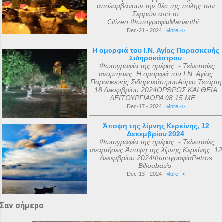
απολαμβάνουν την θέα της πόλης των
Σερρών από το
Citizen.ΦωτογραφίαMarianthi...
Dec-21 - 2024 |
More ->
Η ομορφιά του Ι.Ν. Αγίας Παρασκευής
Σιδηροκάστρου
Φωτογραφία της ημέρας - Τελευταίες
αναρτήσεις Η ομορφιά του Ι.Ν. Αγίας
Παρασκευής ΣιδηροκάστρουΑύριο Τετάρτη
18 Δεκεμβρίου 2024ΟΡΘΡΟΣ ΚΑΙ ΘΕΙΑ
ΛΕΙΤΟΥΡΓΙΑΩΡΑ 08:15 ΜΕ...
Dec-17 - 2024 |
More ->
Άποψη της λίμνης Κερκίνης, 12
Δεκεμβρίου 2024
Φωτογραφία της ημέρας - Τελευταίες
αναρτήσεις Άποψη της λίμνης Κερκίνης, 12
Δεκεμβρίου 2024ΦωτογραφίαPetros
Bilioubasis
Dec-13 - 2024 |
More ->
Σαν σήμερα