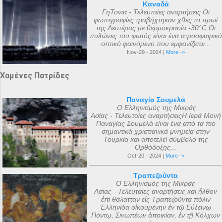
Καναδά
ΓηΤονια - Τελευταίες αναρτήσεις Οι
φωτογραφίες τραβήχτηκαν χθες το πρωί
της Δευτέρας με θερμοκρασία -30°C.Οι
πυλώνες του φωτός είναι ένα ατμοσφαιρικό
οπτικό φαινόμενο που εμφανίζεται...
Nov-29 - 2024 |
More ->
Χαμένες Πατρίδες
Παναγία Σουμελά
Ο Ελληνισμός της Μικράς
Ασίας - Τελευταίες αναρτήσειςΗ Ιερά Μονή
Παναγίας Σουμελά είναι ένα από τα πιο
σημαντικά χριστιανικά μνημεία στην
Τουρκία και αποτελεί σύμβολο της
Ορθόδοξης...
Oct-20 - 2024 |
More ->
Τραπεζούντα
Ο Ελληνισμός της Μικράς
Ασίας - Τελευταίες αναρτήσεις καὶ ἦλθον
ἐπὶ θάλατταν εἰς Τραπεζοῦντα πόλιν
Ἑλληνίδα οἰκουμένην ἐν τῷ Εὐξείνῳ
Πόντῳ, Σινωπέων ἀποικίαν, ἐν τῇ Κόλχων