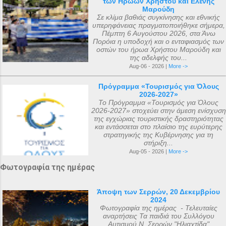
των Ηρώων Χρήστου και Ελένης
ολοκληρώθηκε με εισφορές από την
αφιερωμένο ...
Μαρούδη
κηδεία της αείμνηστης Μαρίας Σπύρου και
Σε κλίμα βαθιάς συγκίνησης και εθνικής
υπερηφάνειας πραγματοποιήθηκε σήμερα,
με διάφορες άλλες εισφορές. Ο ακριβής
Πέμπτη 6 Αυγούστου 2026, στα Άνω
αριθμός των μελών της συνόδου, με βάση
Πορόια η υποδοχή και ο ενταφιασμός των
οστών του ήρωα Χρήστου Μαρούδη και
τις διαθέσιμες πηγές, δεν μπορεί να
της αδελφής του...
καθοριστεί ακριβώς ακόμα και σήμερα. Ο
Aug-06 - 2026 |
More ->
αριθμός που επικράτησε από
Πρόγραμμα «Τουρισμός για Όλους
μεταγενέστερες πηγές ιστορικών ήταν ο
2026-2027»
αριθμός 318. Ο Ευσέβιος της Καισαρείας
Το Πρόγραμμα «Τουρισμός για Όλους
2026-2027» στοχεύει στην άμεση ενίσχυση
τους αριθμεί 250, ο Αθανάσιος
της εγχώριας τουριστικής δραστηριότητας
Αλεξανδρείας 318, και ο Ευστάθιος Α...
και εντάσσεται στο πλαίσιο της ευρύτερης
στρατηγικής της Κυβέρνησης για τη
στήριξη...
Aug-05 - 2026 |
More ->
Φωτογραφία της ημέρας
Άποψη των Σερρών, 20 Δεκεμβρίου
2024
Φωτογραφία της ημέρας - Τελευταίες
αναρτήσεις Τα παιδιά του Συλλόγου
Αυτισμού Ν. Σερρών "Ηλιαχτίδα"