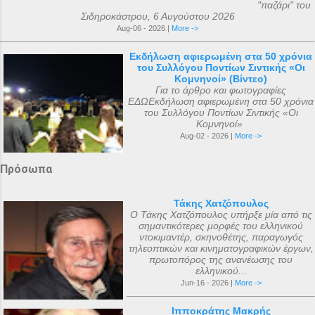
"παζάρι" του
Σιδηροκάστρου, 6 Αυγούστου 2026
Aug-06 - 2026 |
More ->
Εκδήλωση αφιερωμένη στα 50 χρόνια
του Συλλόγου Ποντίων Σιντικής «Οι
Κομνηνοί» (Βίντεο)
Για το άρθρο και φωτογραφίες
ΕΔΩΕκδήλωση αφιερωμένη στα 50 χρόνια
του Συλλόγου Ποντίων Σιντικής «Οι
Κομνηνοί»
Aug-02 - 2026 |
More ->
Πρόσωπα
Τάκης Χατζόπουλος
Ο Τάκης Χατζόπουλος υπήρξε μία από τις
σημαντικότερες μορφές του ελληνικού
ντοκιμαντέρ, σκηνοθέτης, παραγωγός
τηλεοπτικών και κινηματογραφικών έργων,
πρωτοπόρος της ανανέωσης του
ελληνικού...
Jun-16 - 2026 |
More ->
Ιπποκράτης Μακρής