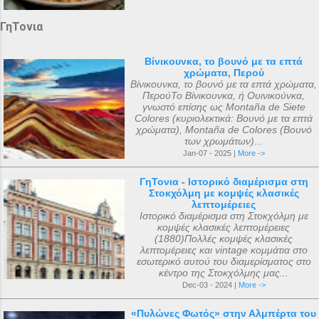
ΓηΤονια
Βίνικουνκα, το βουνό με τα επτά
χρώματα, Περού
Βίνικουνκα, το βουνό με τα επτά χρώματα,
ΠερούΤο Βίνικουνκα, ή Ουινικούνκα,
γνωστό επίσης ως Montaña de Siete
Colores (κυριολεκτικά: Βουνό με τα επτά
χρώματα), Montaña de Colores (Βουνό
των χρωμάτων)...
Jan-07 - 2025 |
More ->
ΓηΤονια - Ιστορικό διαμέρισμα στη
Στοκχόλμη με κομψές κλασικές
λεπτομέρειες
Ιστορικό διαμέρισμα στη Στοκχόλμη με
κομψές κλασικές λεπτομέρειες
(1880)Πολλές κομψές κλασικές
λεπτομέρειες και vintage κομμάτια στο
εσωτερικό αυτού του διαμερίσματος στο
κέντρο της Στοκχόλμης μας...
Dec-03 - 2024 |
More ->
«Πυλώνες Φωτός» στην Αλμπέρτα του