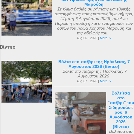
Μαρούδη
Σε κλίμα βαθιάς συγκίνησης και εθνικής
υπερηφάνειας πραγματοποιήθηκε σήμερα,
Πέμπτη 6 Αυγούστου 2026, στα Άνω
Πορόια η υποδοχή και ο ενταφιασμός των
οστών του ήρωα Χρήστου Μαρούδη και
της αδελφής του...
Aug-06 - 2026 |
More ->
Βίντεο
Βόλτα στο παζάρι της Ηράκλειας, 7
Αυγούστου 2026 (Βίντεο)
Βόλτα στο παζάρι της Ηράκλειας, 7
Αυγούστου 2026
Aug-07 - 2026 |
More ->
Βολτίτσα
στο
"παζάρι" του
Σιδηροκάστ
ρου, 6
Αυγούστου
2026
(Βίντεο)
Βολτίτσα στο