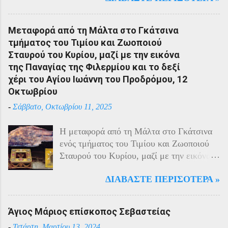
με τους Αρμένιους πρωταγωνιστούσαν
στην οικονομική ζωή της. Ο πληθυσμός
Μεταφορά από τη Μάλτα στο Γκάτσινα
του Πόντου είχε και αυτός στη διάρκεια
τμήματος του Τιμίου και Ζωοποιού
του πολέμου την ίδια τύχη με τον
Σταυρού του Κυρίου, μαζί με την εικόνα
υπόλοιπο μικρασιατικό πληθυσμό. Με την
της Παναγίας της Φιλερμίου και το δεξί
είσοδο της Τουρκίας στον πόλεμο
χέρι του Αγίου Ιωάννη του Προδρόμου, 12
πραγματοποιήθηκαν εκκενώσεις οικισμών,
Οκτωβρίου
εκτελέσεις λιποτακτών και αντίποινα στις
-
Σάββατο, Οκτωβρίου 11, 2025
οικογένειες των φυγοστράτων.
Χαρακτηριστική εδώ ήταν η απάντηση που
Η μεταφορά από τη Μάλτα στο Γκάτσινα
έδωσαν οι Πόντιοι στην καταπίεση με την
ενός τμήματος του Τιμίου και Ζωοποιού
οργανωμένη αντίσταση των κατοίκων του.
Σταυρού του Κυρίου, μαζί με την εικόνα
Αντιδρώντας στις πιέσεις των Τούρκων
της Παναγίας της Φιλερμίου (από το όρος
άρχισαν από το 1915 να καταφεύγουν
ΔΙΑΒΆΣΤΕ ΠΕΡΙΣΌΤΕΡΑ »
Φίλερμος στο νησί της Ρόδου) και το δεξί
αντάρτες στα βουνά και να επιδίδονται σε
χέρι του Αγίου Ιωάννη του Προδρόμου,
ανταρτοπόλεμο εναντίον του τακτικού
έγινε το έτος 1799. Αυτά τα ιερά κειμήλια
στρατού. Η κατάσταση ήταν καλύτερη
Άγιος Μάριος επίσκοπος Σεβαστείας
φυλάσσονταν στο νησί της Μάλτας από
στην εκκλησιαστική περιφέρεια της
-
Τετάρτη, Μαρτίου 13, 2024