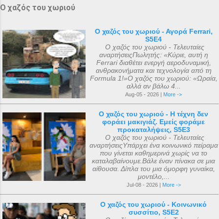
Ο χαζός του χωριού
Ο χαζός του χωριού - Αγορά Ferrari,
S5E4
Ο χαζός του χωριού - Τελευταίες
αναρτήσειςΠωλητής: «Κύριε, αυτή η
Ferrari διαθέτει ενεργή αεροδυναμική,
ανθρακονήματα και τεχνολογία από τη
Formula 1!»Ο χαζός του χωριού: «Ωραία,
αλλά αν βάλω 4...
Aug-05 - 2026 |
More ->
Ο χαζός του χωριού - Η τέχνη δεν
φοράει μακιγιάζ. Εμείς φοράμε
προκαταλήψεις, S5E3
Ο χαζός του χωριού - Τελευταίες
αναρτήσειςΥπάρχει ένα κοινωνικό πείραμα
που γίνεται καθημερινά χωρίς να το
καταλαβαίνουμε.Βάλε έναν πίνακα σε μια
αίθουσα. Δίπλα του μια όμορφη γυναίκα,
μοντέλο,...
Jul-08 - 2026 |
More ->
Ο χαζός του χωριού - Κοινωνικό
συσσίτιο, S5E2