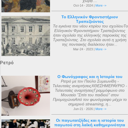
χώρᾳ....
Oct-14 - 2024 |
More ->
Το Ελληνικόν Φροντιστήριον
Τραπεζούντος
Τα εγκένια του νέου κτιρίου του σχολίουΤο
Ελληνικόν Φροντιστήριον Τραπεζούντος
ήταν σχολείο της ελληνικής παροικίας της
Τραπεζούντας. Στο σχολείο αυτό η χρήση
της ποντιακής διαλέκτου ήταν...
Mar-24 - 2023 |
More ->
Ρετρό
Ο Φωνόγραφος και η Ιστορία του
Ρετρό με τον Παύλο Συμεωνίδη -
Τελευταίες αναρτήσειςΧΘΕΣΗΜΕΡΑΥΡΙΟ -
Τελευταίες αναρτήσειςΓραμμόφωνο στο
Μουσείο "Σπίτι του παιδιού" στον
ΠρομαχώναΑπό τον φωνόγραφο μέχρι το
σημερινό streaming, η...
Jun-21 - 2026 |
More ->
Οι παγωτατζήδες και η ιστορία του
παγωτού στη λαϊκή καθημερινότητα