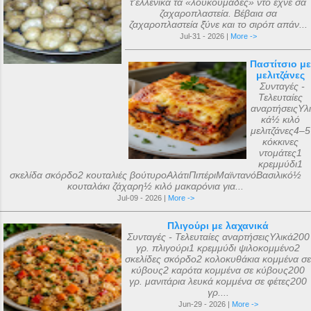
τ'ελλενικά τα «λουκουμάδες» ντο έχνε σα
ζαχαροπλαστεία. Βέβαια σα
ζαχαροπλαστεία ξ̌ύνε και το σιρόπ απάν...
Jul-31 - 2026 |
More ->
Παστίτσιο με
μελιτζάνες
Συνταγές -
Τελευταίες
αναρτήσειςΥλι
κά½ κιλό
μελιτζάνες4–5
κόκκινες
ντομάτες1
κρεμμύδι1
σκελίδα σκόρδο2 κουταλιές βούτυροΑλάτιΠιπέριΜαϊντανόΒασιλικό½
κουταλάκι ζάχαρη½ κιλό μακαρόνια για...
Jul-09 - 2026 |
More ->
Πλιγούρι με λαχανικά
Συνταγές - Τελευταίες αναρτήσειςΥλικά200
γρ. πλιγούρι1 κρεμμύδι ψιλοκομμένο2
σκελίδες σκόρδο2 κολοκυθάκια κομμένα σε
κύβους2 καρότα κομμένα σε κύβους200
γρ. μανιτάρια λευκά κομμένα σε φέτες200
γρ....
Jun-29 - 2026 |
More ->