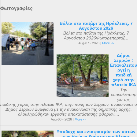
Φωτογραφίες
Βόλτα στο παζάρι της Ηράκλειας, 7
Αυγούστου 2026
Βόλτα στο παζάρι της Ηράκλειας, 7
Αυγούστου 2026Φωτορεπορτάζ...
Aug-07 - 2026 |
More ->
Δήμος
Σερρών :
Επαναλειτου
ργεί η
παιδική
χαρά στην
πλατεία ΙΚΑ
Την
επαναλειτουρ
γία της
παιδικής χαράς στην πλατεία ΙΚΑ, στην πόλη των Σερρών, ανακοίνωσε ο
Δήμος Σερρών.Σύμφωνα με την ανακοίνωση της δημοτικής αρχής,
ολοκληρώθηκαν εργασίες αποκατάστασης φθορών,...
Aug-06 - 2026 |
More ->
Υποδοχή και ενταφιασμός των οστών
των Ηρώων Χρήστου και Ελένης