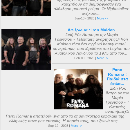
καυχηθούν ότι διαμόρφωσαν ένα
ολόκληρο μουσικό ρεύμα. Οι Nightstalker
ανήκουν...
Jun-13 - 2026 |
More ->
Αφιέρωμα : Iron Maiden
Σιδή Ρόκ Άστρο με την Μαρία
Τρέντσιου - Τελευταίες αναρτήσειςΟι Iron
Maiden είναι ένα αγγλικό heavy metal
συγκρότημα, που ιδρύθηκε στο Leyton του
Ανατολικού Λονδίνου το 1975 από τον...
Feb-09 - 2026 |
More ->
Panx
Romana :
Παιδιά στα
όπλα...
Σιδή Ρόκ
Άστρο με την
Μαρία
Τρέντσιου - Τ
ελευταίες
αναρτήσειςΟι
Panx Romana αποτελούν ένα από τα σημαντικότερα κεφάλαια της
ελληνικής πανκ ροκ ιστορίας. Η πορεία τους, που ξεκινά στις...
Sep-12 - 2025 |
More ->