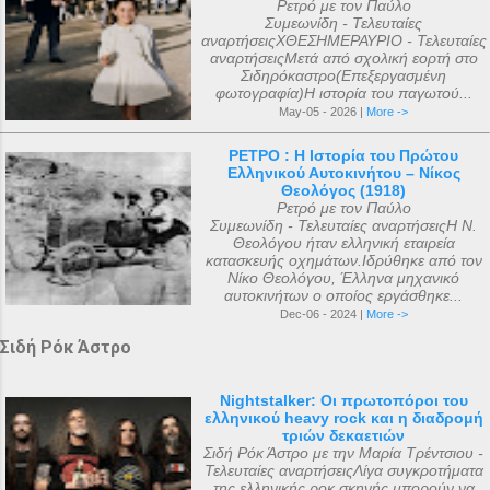
Ρετρό με τον Παύλο
Συμεωνίδη - Τελευταίες
αναρτήσειςΧΘΕΣΗΜΕΡΑΥΡΙΟ - Τελευταίες
αναρτήσειςΜετά από σχολική εορτή στο
Σιδηρόκαστρο(Επεξεργασμένη
φωτογραφία)Η ιστορία του παγωτού...
May-05 - 2026 |
More ->
ΡΕΤΡΟ : Η Ιστορία του Πρώτου
Ελληνικού Αυτοκινήτου – Νίκος
Θεολόγος (1918)
Ρετρό με τον Παύλο
Συμεωνίδη - Τελευταίες αναρτήσειςΗ Ν.
Θεολόγου ήταν ελληνική εταιρεία
κατασκευής οχημάτων.Ιδρύθηκε από τον
Νίκο Θεολόγου, Έλληνα μηχανικό
αυτοκινήτων ο οποίος εργάσθηκε...
Dec-06 - 2024 |
More ->
Σιδή Ρόκ Άστρο
Nightstalker: Οι πρωτοπόροι του
ελληνικού heavy rock και η διαδρομή
τριών δεκαετιών
Σιδή Ρόκ Άστρο με την Μαρία Τρέντσιου -
Τελευταίες αναρτήσειςΛίγα συγκροτήματα
της ελληνικής ροκ σκηνής μπορούν να