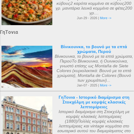
κύβους2 καρότα κομμένα σε κύβους200
γρ. μανιτάρια λευκά κομμένα σε φέτες200
γρ....
Jun-29 - 2026 |
More ->
ΓηΤονια
Βίνικουνκα, το βουνό με τα επτά
χρώματα, Περού
Βίνικουνκα, το βουνό με τα επτά χρώματα,
ΠερούΤο Βίνικουνκα, ή Ουινικούνκα,
γνωστό επίσης ως Montaña de Siete
Colores (κυριολεκτικά: Βουνό με τα επτά
χρώματα), Montaña de Colores (Βουνό
των χρωμάτων)...
Jan-07 - 2025 |
More ->
ΓηΤονια - Ιστορικό διαμέρισμα στη
Στοκχόλμη με κομψές κλασικές
λεπτομέρειες
Ιστορικό διαμέρισμα στη Στοκχόλμη με
κομψές κλασικές λεπτομέρειες
(1880)Πολλές κομψές κλασικές
λεπτομέρειες και vintage κομμάτια στο
εσωτερικό αυτού του διαμερίσματος στο