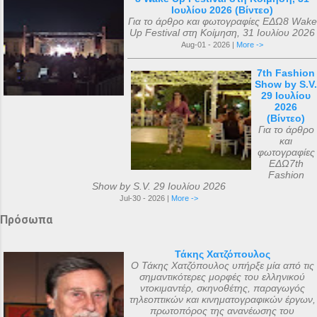
Ιουλίου 2026 (Βίντεο)
Για το άρθρο και φωτογραφίες ΕΔΩ8 Wake
Up Festival στη Κοίμηση, 31 Ιουλίου 2026
Aug-01 - 2026 |
More ->
7th Fashion
Show by S.V.
29 Ιουλίου
2026
(Βίντεο)
Για το άρθρο
και
φωτογραφίες
ΕΔΩ7th
Fashion
Show by S.V. 29 Ιουλίου 2026
Jul-30 - 2026 |
More ->
Πρόσωπα
Τάκης Χατζόπουλος
Ο Τάκης Χατζόπουλος υπήρξε μία από τις
σημαντικότερες μορφές του ελληνικού
ντοκιμαντέρ, σκηνοθέτης, παραγωγός
τηλεοπτικών και κινηματογραφικών έργων,
πρωτοπόρος της ανανέωσης του