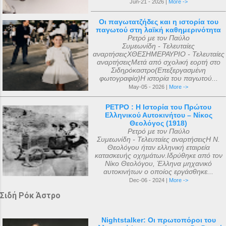
Jun-21 - 2026 |
More ->
Οι παγωτατζήδες και η ιστορία του
παγωτού στη λαϊκή καθημερινότητα
Ρετρό με τον Παύλο
Συμεωνίδη - Τελευταίες
αναρτήσειςΧΘΕΣΗΜΕΡΑΥΡΙΟ - Τελευταίες
αναρτήσειςΜετά από σχολική εορτή στο
Σιδηρόκαστρο(Επεξεργασμένη
φωτογραφία)Η ιστορία του παγωτού...
May-05 - 2026 |
More ->
ΡΕΤΡΟ : Η Ιστορία του Πρώτου
Ελληνικού Αυτοκινήτου – Νίκος
Θεολόγος (1918)
Ρετρό με τον Παύλο
Συμεωνίδη - Τελευταίες αναρτήσειςΗ Ν.
Θεολόγου ήταν ελληνική εταιρεία
κατασκευής οχημάτων.Ιδρύθηκε από τον
Νίκο Θεολόγου, Έλληνα μηχανικό
αυτοκινήτων ο οποίος εργάσθηκε...
Dec-06 - 2024 |
More ->
Σιδή Ρόκ Άστρο
Nightstalker: Οι πρωτοπόροι του