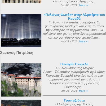
κέντρο της Στοκχόλμης μας...
Dec-03 - 2024 |
More ->
«Πυλώνες Φωτός» στην Αλμπέρτα του
Καναδά
ΓηΤονια - Τελευταίες αναρτήσεις Οι
φωτογραφίες τραβήχτηκαν χθες το πρωί
της Δευτέρας με θερμοκρασία -30°C.Οι
πυλώνες του φωτός είναι ένα ατμοσφαιρικό
οπτικό φαινόμενο που εμφανίζεται...
Nov-29 - 2024 |
More ->
Χαμένες Πατρίδες
Παναγία Σουμελά
Ο Ελληνισμός της Μικράς
Ασίας - Τελευταίες αναρτήσειςΗ Ιερά Μονή
Παναγίας Σουμελά είναι ένα από τα πιο
σημαντικά χριστιανικά μνημεία στην
Τουρκία και αποτελεί σύμβολο της
Ορθόδοξης...
Oct-20 - 2024 |
More ->
Τραπεζούντα
Ο Ελληνισμός της Μικράς