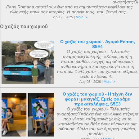
αναρτήσειςΟι
Panx Romana αποτελούν ένα από τα σημαντικότερα κεφάλαια της
ελληνικής πανκ ροκ ιστορίας. Η πορεία τους, που ξεκινά στις...
Sep-12 - 2025 |
More ->
Ο χαζός του χωριού
Ο χαζός του χωριού - Αγορά Ferrari,
S5E4
Ο χαζός του χωριού - Τελευταίες
αναρτήσειςΠωλητής: «Κύριε, αυτή η
Ferrari διαθέτει ενεργή αεροδυναμική,
ανθρακονήματα και τεχνολογία από τη
Formula 1!»Ο χαζός του χωριού: «Ωραία,
αλλά αν βάλω 4...
Aug-05 - 2026 |
More ->
Ο χαζός του χωριού - Η τέχνη δεν
φοράει μακιγιάζ. Εμείς φοράμε
προκαταλήψεις, S5E3
Ο χαζός του χωριού - Τελευταίες
αναρτήσειςΥπάρχει ένα κοινωνικό πείραμα
που γίνεται καθημερινά χωρίς να το
καταλαβαίνουμε.Βάλε έναν πίνακα σε μια
αίθουσα. Δίπλα του μια όμορφη γυναίκα,
μοντέλο,...