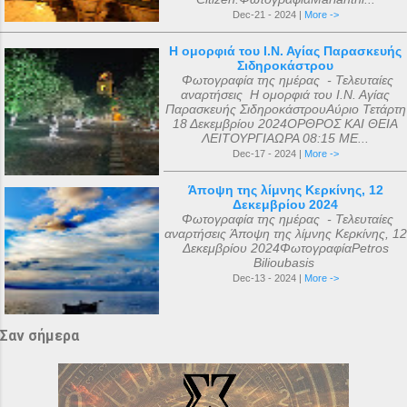
Dec-21 - 2024 |
More ->
Η ομορφιά του Ι.Ν. Αγίας Παρασκευής
Σιδηροκάστρου
Φωτογραφία της ημέρας - Τελευταίες
αναρτήσεις Η ομορφιά του Ι.Ν. Αγίας
Παρασκευής ΣιδηροκάστρουΑύριο Τετάρτη
18 Δεκεμβρίου 2024ΟΡΘΡΟΣ ΚΑΙ ΘΕΙΑ
ΛΕΙΤΟΥΡΓΙΑΩΡΑ 08:15 ΜΕ...
Dec-17 - 2024 |
More ->
Άποψη της λίμνης Κερκίνης, 12
Δεκεμβρίου 2024
Φωτογραφία της ημέρας - Τελευταίες
αναρτήσεις Άποψη της λίμνης Κερκίνης, 12
Δεκεμβρίου 2024ΦωτογραφίαPetros
Bilioubasis
Dec-13 - 2024 |
More ->
Σαν σήμερα