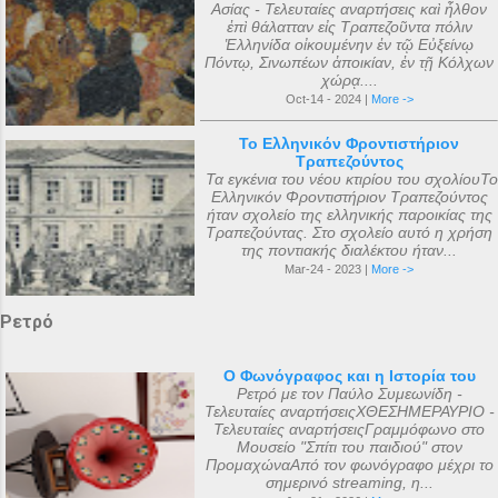
Ασίας - Τελευταίες αναρτήσεις καὶ ἦλθον
ἐπὶ θάλατταν εἰς Τραπεζοῦντα πόλιν
Ἑλληνίδα οἰκουμένην ἐν τῷ Εὐξείνῳ
Πόντῳ, Σινωπέων ἀποικίαν, ἐν τῇ Κόλχων
χώρᾳ....
Oct-14 - 2024 |
More ->
Το Ελληνικόν Φροντιστήριον
Τραπεζούντος
Τα εγκένια του νέου κτιρίου του σχολίουΤο
Ελληνικόν Φροντιστήριον Τραπεζούντος
ήταν σχολείο της ελληνικής παροικίας της
Τραπεζούντας. Στο σχολείο αυτό η χρήση
της ποντιακής διαλέκτου ήταν...
Mar-24 - 2023 |
More ->
Ρετρό
Ο Φωνόγραφος και η Ιστορία του
Ρετρό με τον Παύλο Συμεωνίδη -
Τελευταίες αναρτήσειςΧΘΕΣΗΜΕΡΑΥΡΙΟ -
Τελευταίες αναρτήσειςΓραμμόφωνο στο
Μουσείο "Σπίτι του παιδιού" στον
ΠρομαχώναΑπό τον φωνόγραφο μέχρι το
σημερινό streaming, η...