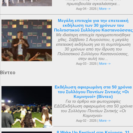
πρωτοβουλία αγκαλιάστηκε...
Aug-04 - 2026 |
More ->
Μεγάλη επιτυχία για την επετειακή
εκδήλωση των 30 χρόνων του
Πολιτιστικού Συλλόγου Καστανούσσας
Με ιδιαίτερη επιτυχία πραγματοποιήθηκε
χθες, Σάββατο 1 Αυγούστου, η μεγάλη
επετειακή εκδήλωση για τη συμπλήρωση
30 χρόνων από την ίδρυση του
Πολιτιστικού Συλλόγου Καστανούσσας,
στην αυλή του...
Aug-03 - 2026 |
More ->
Βίντεο
Εκδήλωση αφιερωμένη στα 50 χρόνια
του Συλλόγου Ποντίων Σιντικής «Οι
Κομνηνοί» (Βίντεο)
Για το άρθρο και φωτογραφίες
ΕΔΩΕκδήλωση αφιερωμένη στα 50 χρόνια
του Συλλόγου Ποντίων Σιντικής «Οι
Κομνηνοί»
Aug-02 - 2026 |
More ->
8 Wake Up Festival στη Κοίμηση, 31