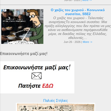
Jul-08 - 2026 |
More ->
Ο χαζός του χωριού - Κοινωνικό
συσσίτιο, S5E2
Ο χαζός του χωριού - Τελευταίες
αναρτήσειςΤο κοινωνικό συσσίτιο: Μια
πράξη αλληλεγγύης που δεν πρέπει να μας
κάνει να αισθανόμαστε περήφανοιΚάθε
μέρα, σε δεκάδες πόλεις της Ελλάδας,
εθελοντές,...
Jun-26 - 2026 |
More ->
Επικοινωνήστε μαζί μας!
Παλιές Στήλες