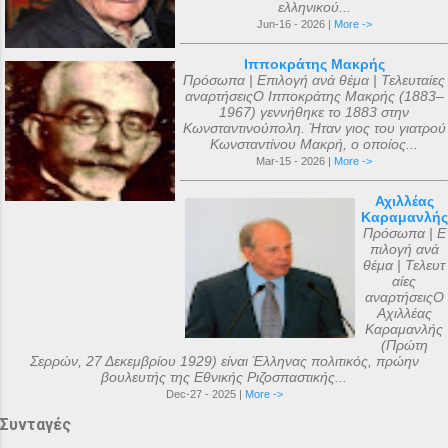
ελληνικού...
Jun-16 - 2026 |
More ->
Ιπποκράτης Μακρής
Πρόσωπα | Επιλογή ανά θέμα | Τελευταίες
αναρτήσειςΟ Ιπποκράτης Μακρής (1883–
1967) γεννήθηκε το 1883 στην
Κωνσταντινούπολη. Ήταν γιος του γιατρού
Κωνσταντίνου Μακρή, ο οποίος...
Mar-15 - 2026 |
More ->
Αχιλλέας
Καραμανλής
Πρόσωπα | Ε
πιλογή ανά
θέμα | Τελευτ
αίες
αναρτήσειςΟ
Αχιλλέας
Καραμανλής
(Πρώτη
Σερρών, 27 Δεκεμβρίου 1929) είναι Έλληνας πολιτικός, πρώην
βουλευτής της Εθνικής Ριζοσπαστικής...
Dec-27 - 2025 |
More ->
Συνταγές