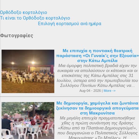
Ορθόδοξο εορτολόγιο
Τι είναι το Ορθόδοξο εορτολόγιο
Επιλογή εορτασμού ανά ημέρα
Φωτογραφίες
Με επιτυχία η ποντιακή θεατρική
παράσταση «Οι Γυναίκ’ς σην Εξουσία»
στην Κάτω Αμπέλα
Μια όμορφη πολιτιστική βραδιά είχαν την
ευκαιρία να απολαύσουν οι κάτοικοι και οι
επισκέπτες της Κάτω Αμπέλας στις 31
Ιουλίου, ύστερα από την πρωτοβουλία του
Συλλόγου Ποντίων Κάτω Αμπέλας να...
Aug-04 - 2026 |
More ->
Με δημιουργία, χαμόγελα και ζωντάνια
ξεκίνησαν τα δημιουργικά απογεύματα
στη Μακρυνίτσα
Με μεγάλη επιτυχία πραγματοποιήθηκε
χθες η πρώτη συνάντηση της δράσης
«Κάτω από τα Πλατάνια Δημιουργούμε!»,
που διοργανώνει ο Πολιτιστικός Σύλλογος
Μακρυνίτσας «Το Μπέλες». Η