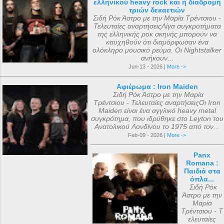
ελληνικού heavy rock και η διαδρομή
τριών δεκαετιών
Σιδή Ρόκ Άστρο με την Μαρία Τρέντσιου -
Τελευταίες αναρτήσειςΛίγα συγκροτήματα
της ελληνικής ροκ σκηνής μπορούν να
καυχηθούν ότι διαμόρφωσαν ένα
ολόκληρο μουσικό ρεύμα. Οι Nightstalker
ανήκουν...
Jun-13 - 2026 |
More ->
Αφιέρωμα : Iron Maiden
Σιδή Ρόκ Άστρο με την Μαρία
Τρέντσιου - Τελευταίες αναρτήσειςΟι Iron
Maiden είναι ένα αγγλικό heavy metal
συγκρότημα, που ιδρύθηκε στο Leyton του
Ανατολικού Λονδίνου το 1975 από τον...
Feb-09 - 2026 |
More ->
Panx
Romana :
Παιδιά στα
όπλα...
Σιδή Ρόκ
Άστρο με την
Μαρία
Τρέντσιου - Τ
ελευταίες